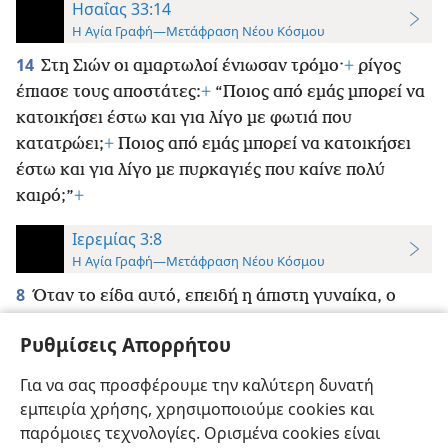
Ησαΐας 33:14
Η Αγία Γραφή—Μετάφραση Νέου Κόσμου
14
Στη Σιών οι αμαρτωλοί ένιωσαν τρόμο·
+
ρίγος
έπιασε τους αποστάτες:
+
“Ποιος από εμάς μπορεί να
κατοικήσει έστω και για λίγο με φωτιά που
κατατρώει;
+
Ποιος από εμάς μπορεί να κατοικήσει
έστω και για λίγο με πυρκαγιές που καίνε πολύ
καιρό;”
+
Ιερεμίας 3:8
Η Αγία Γραφή—Μετάφραση Νέου Κόσμου
8
Όταν το είδα αυτό, επειδή η άπιστη γυναίκα, ο
Ισραήλ, είχε μοιχεύσει, την έδιωξα
+
και της έδωσα
Ρυθμίσεις Απορρήτου
το πιστοποιητικό του τελεσίδικου διαζυγίου της·
+
ωστόσο, η δολερή αδελφή της, ο Ιούδας, δεν
Για να σας προσφέρουμε την καλύτερη δυνατή
φοβήθηκε, αλλά και αυτή άρχισε να πηγαίνει και να
εμπειρία χρήσης, χρησιμοποιούμε cookies και
πορνεύει.
+
παρόμοιες τεχνολογίες. Ορισμένα cookies είναι