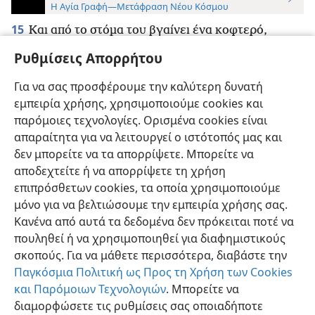
Η Αγία Γραφή—Μετάφραση Νέου Κόσμου
15
Και από το στόμα του βγαίνει ένα κοφτερό,
μακρύ σπαθί
+
για να χτυπήσει με αυτό τα έθνη, και
Ρυθμίσεις Απορρήτου
θα τους ποιμάνει με σιδερένιο ραβδί.
+
Αυτός πατάει
Για να σας προσφέρουμε την καλύτερη δυνατή
επίσης το πατητήρι
+
του θυμού της οργής του Θεού
+
εμπειρία χρήσης, χρησιμοποιούμε cookies και
του Παντοδύναμου.
παρόμοιες τεχνολογίες. Ορισμένα cookies είναι
απαραίτητα για να λειτουργεί ο ιστότοπός μας και
δεν μπορείτε να τα απορρίψετε. Μπορείτε να
αποδεχτείτε ή να απορρίψετε τη χρήση
επιπρόσθετων cookies, τα οποία χρησιμοποιούμε
Ελληνική
Προτιμήσεις
μόνο για να βελτιώσουμε την εμπειρία χρήσης σας.
Copyright
© 2026 Watch Tower Bible and Tract Society of Pennsylvania
Κανένα από αυτά τα δεδομένα δεν πρόκειται ποτέ να
Όροι Χρήσης
Πολιτική Απορρήτου
Ρυθμίσεις Απορρήτου
Σύνδεση
JW.ORG
πουληθεί ή να χρησιμοποιηθεί για διαφημιστικούς
σκοπούς. Για να μάθετε περισσότερα, διαβάστε την
Παγκόσμια Πολιτική ως Προς τη Χρήση των Cookies
και Παρόμοιων Τεχνολογιών
. Μπορείτε να
διαμορφώσετε τις ρυθμίσεις σας οποιαδήποτε