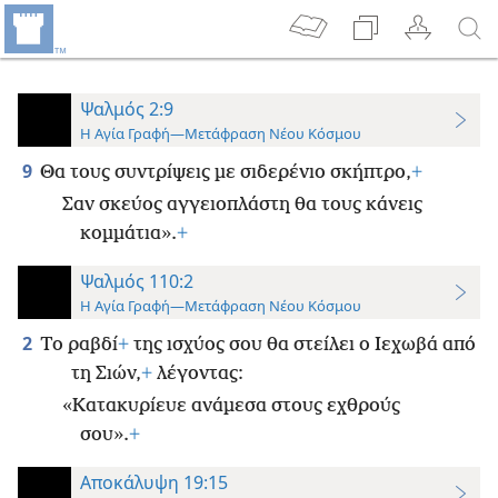
Ψαλμός 2:9
Η Αγία Γραφή—Μετάφραση Νέου Κόσμου
9
Θα τους συντρίψεις με σιδερένιο σκήπτρο,
+
Σαν σκεύος αγγειοπλάστη θα τους κάνεις
κομμάτια».
+
Ψαλμός 110:2
Η Αγία Γραφή—Μετάφραση Νέου Κόσμου
2
Το ραβδί
+
της ισχύος σου θα στείλει ο Ιεχωβά από
τη Σιών,
+
λέγοντας:
«Κατακυρίευε ανάμεσα στους εχθρούς
σου».
+
Αποκάλυψη 19:15