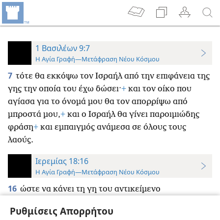
1 Βασιλέων 9:7
Η Αγία Γραφή—Μετάφραση Νέου Κόσμου
7
τότε θα εκκόψω τον Ισραήλ από την επιφάνεια της
γης την οποία του έχω δώσει·
+
και τον οίκο που
αγίασα για το όνομά μου θα τον απορρίψω από
μπροστά μου,
+
και ο Ισραήλ θα γίνει παροιμιώδης
φράση
+
και εμπαιγμός ανάμεσα σε όλους τους
λαούς.
Ιερεμίας 18:16
Η Αγία Γραφή—Μετάφραση Νέου Κόσμου
16
ώστε να κάνει τη γη του αντικείμενο
κατάπληξης,
+
κάτι που να προκαλεί σφύριγμα στον
Ρυθμίσεις Απορρήτου
αιώνα.
+
Ο καθένας που θα περνάει από αυτήν θα