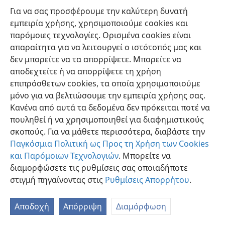
κοιτάζει κατάπληκτος και θα κουνάει το κεφάλι
Για να σας προσφέρουμε την καλύτερη δυνατή
του.
+
εμπειρία χρήσης, χρησιμοποιούμε cookies και
παρόμοιες τεχνολογίες. Ορισμένα cookies είναι
απαραίτητα για να λειτουργεί ο ιστότοπός μας και
δεν μπορείτε να τα απορρίψετε. Μπορείτε να
αποδεχτείτε ή να απορρίψετε τη χρήση
Ελληνική
Προτιμήσεις
επιπρόσθετων cookies, τα οποία χρησιμοποιούμε
μόνο για να βελτιώσουμε την εμπειρία χρήσης σας.
Copyright
© 2026 Watch Tower Bible and Tract Society of Pennsylvania
Όροι Χρήσης
Πολιτική Απορρήτου
Ρυθμίσεις Απορρήτου
Κανένα από αυτά τα δεδομένα δεν πρόκειται ποτέ να
Σύνδεση
JW.ORG
πουληθεί ή να χρησιμοποιηθεί για διαφημιστικούς
σκοπούς. Για να μάθετε περισσότερα, διαβάστε την
Παγκόσμια Πολιτική ως Προς τη Χρήση των Cookies
και Παρόμοιων Τεχνολογιών
. Μπορείτε να
διαμορφώσετε τις ρυθμίσεις σας οποιαδήποτε
στιγμή πηγαίνοντας στις
Ρυθμίσεις Απορρήτου
.
Αποδοχή
Απόρριψη
Διαμόρφωση