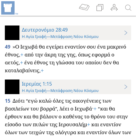
Δευτερονόμιο 28:49
Η Αγία Γραφή—Μετάφραση Νέου Κόσμου
49
»Ο Ιεχωβά θα εγείρει εναντίον σου ένα μακρινό
έθνος,
+
από την άκρη της γης, όπως εφορμά ο
αετός,
+
ένα έθνος τη γλώσσα του οποίου δεν θα
καταλαβαίνεις,
+
Ιερεμίας 1:15
Η Αγία Γραφή—Μετάφραση Νέου Κόσμου
15
Διότι “εγώ καλώ όλες τις οικογένειες των
βασιλείων του βορρά”, λέει ο Ιεχωβά·
+
“και θα
έρθουν και θα βάλουν ο καθένας το θρόνο του στην
είσοδο των πυλών της Ιερουσαλήμ
+
και εναντίον
όλων των τειχών της ολόγυρα και εναντίον όλων των