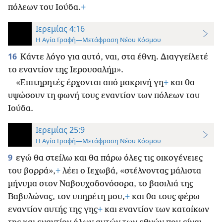
πόλεων του Ιούδα.
+
Ιερεμίας 4:16
Η Αγία Γραφή—Μετάφραση Νέου Κόσμου
16
Κάντε λόγο για αυτό, ναι, στα έθνη. Διαγγείλετέ
το εναντίον της Ιερουσαλήμ».
«Επιτηρητές έρχονται από μακρινή γη
+
και θα
υψώσουν τη φωνή τους εναντίον των πόλεων του
Ιούδα.
Ιερεμίας 25:9
Η Αγία Γραφή—Μετάφραση Νέου Κόσμου
9
εγώ θα στείλω και θα πάρω όλες τις οικογένειες
του βορρά»,
+
λέει ο Ιεχωβά, «στέλνοντας μάλιστα
μήνυμα στον Ναβουχοδονόσορα, το βασιλιά της
Βαβυλώνας, τον υπηρέτη μου,
+
και θα τους φέρω
εναντίον αυτής της γης
+
και εναντίον των κατοίκων