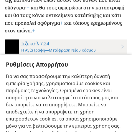
της και εναντίον όλων αυτών των εθνών που είναι
ολόγυρα·
+
και θα τους αφιερώσω στην καταστροφή
και θα τους κάνω αντικείμενο κατάπληξης και κάτι
που προκαλεί σφύριγμα
+
και τόπους ερημωμένους
στον αιώνα.
+
Ιεζεκιήλ 7:24
Η Αγία Γραφή—Μετάφραση Νέου Κόσμου
24
Και θα φέρω τους χειρότερους των εθνών
+
και
Ρυθμίσεις Απορρήτου
αυτοί θα γίνουν κάτοχοι των σπιτιών τους,
+
και θα
κάνω να πάψει η υπερηφάνεια των ισχυρών
Για να σας προσφέρουμε την καλύτερη δυνατή
+
και τα
εμπειρία χρήσης, χρησιμοποιούμε cookies και
αγιαστήριά τους θα βεβηλωθούν.
+
παρόμοιες τεχνολογίες. Ορισμένα cookies είναι
απαραίτητα για να λειτουργεί ο ιστότοπός μας και
δεν μπορείτε να τα απορρίψετε. Μπορείτε να
αποδεχτείτε ή να απορρίψετε τη χρήση
επιπρόσθετων cookies, τα οποία χρησιμοποιούμε
Ελληνική
Προτιμήσεις
μόνο για να βελτιώσουμε την εμπειρία χρήσης σας.
Copyright
© 2026 Watch Tower Bible and Tract Society of Pennsylvania