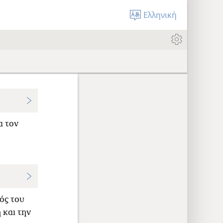
Ελληνική
α τον
εός του
 και την