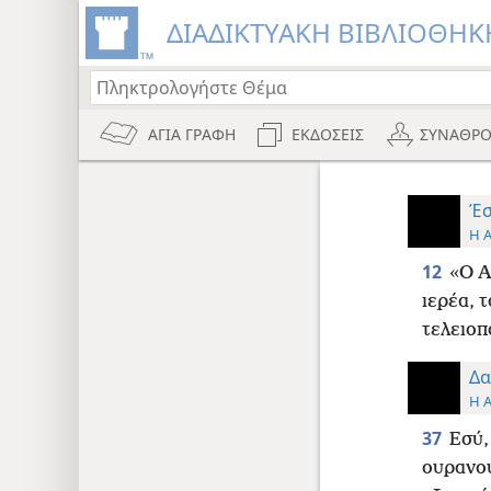
ΔΙΑΔΙΚΤΥΑΚΗ ΒΙΒΛΙΟΘΗΚΗ
ΑΓΙΑ ΓΡΑΦΗ
ΕΚΔΟΣΕΙΣ
ΣΥΝΑΘΡΟ
Έσ
Η 
12
«Ο Α
ιερέα, 
τελειοπ
Δα
Η 
37
Εσύ,
ουρανού