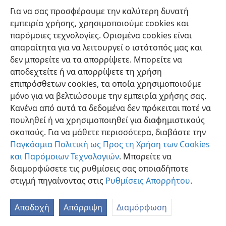
Για να σας προσφέρουμε την καλύτερη δυνατή
εμπειρία χρήσης, χρησιμοποιούμε cookies και
παρόμοιες τεχνολογίες. Ορισμένα cookies είναι
απαραίτητα για να λειτουργεί ο ιστότοπός μας και
δεν μπορείτε να τα απορρίψετε. Μπορείτε να
Ελληνική
Προτιμήσεις
αποδεχτείτε ή να απορρίψετε τη χρήση
Copyright
© 2026 Watch Tower Bible and Tract Society of Pennsylvania
επιπρόσθετων cookies, τα οποία χρησιμοποιούμε
Όροι Χρήσης
Πολιτική Απορρήτου
Ρυθμίσεις Απορρήτου
μόνο για να βελτιώσουμε την εμπειρία χρήσης σας.
Σύνδεση
JW.ORG
Κανένα από αυτά τα δεδομένα δεν πρόκειται ποτέ να
πουληθεί ή να χρησιμοποιηθεί για διαφημιστικούς
σκοπούς. Για να μάθετε περισσότερα, διαβάστε την
Παγκόσμια Πολιτική ως Προς τη Χρήση των Cookies
και Παρόμοιων Τεχνολογιών
. Μπορείτε να
διαμορφώσετε τις ρυθμίσεις σας οποιαδήποτε
στιγμή πηγαίνοντας στις
Ρυθμίσεις Απορρήτου
.
Αποδοχή
Απόρριψη
Διαμόρφωση