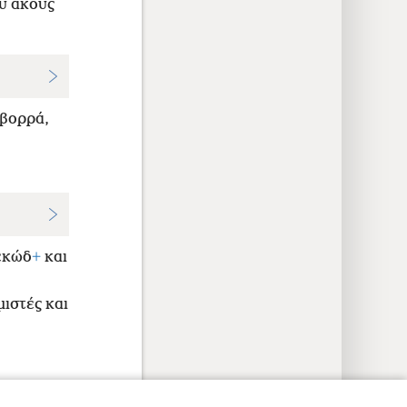
ου ακούς
 βορρά,
εκώδ
+
και
μιστές και