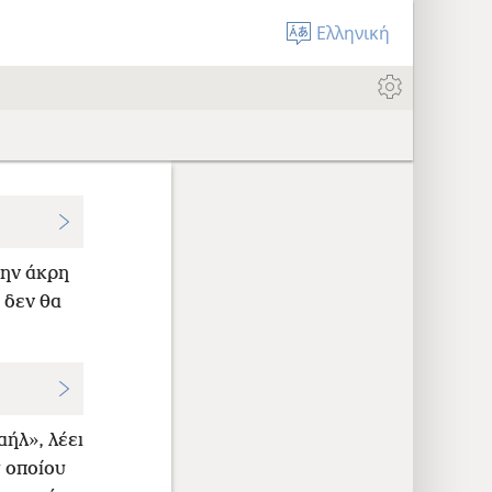
Ελληνική
ην άκρη
 δεν θα
αήλ», λέει
υ οποίου