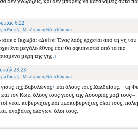
σα δεν γνωρίζεις, και δεν μπορείς να καταλάβεις αυτά π
.
ρεμίας 6:22
Αγία Γραφή—Μετάφραση Νέου Κόσμου
 είπε ο Ιεχωβά: «Δείτε! Ένας λαός έρχεται από τη γη του
ρχει ένα μεγάλο έθνος που θα αφυπνιστεί από τα πιο
υσμένα μέρη της γης.
+
ζεκιήλ 23:23
Αγία Γραφή—Μετάφραση Νέου Κόσμου
 γιους της Βαβυλώνας
+
και όλους τους Χαλδαίους,
+
τη Φ
 και τον Κωέ, όλους τους γιους της Ασσυρίας μαζί τους—
τοί νέοι, κυβερνήτες και υποκυβερνήτες όλοι τους, πολε
οι, αναβάτες αλόγων, όλοι τους.