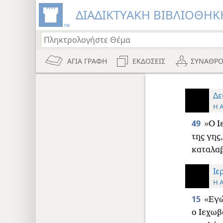
ΔΙΑΔΙΚΤΥΑΚΗ ΒΙΒΛΙΟΘΗΚΗ
ΑΓΙΑ ΓΡΑΦΗ
ΕΚΔΟΣΕΙΣ
ΣΥΝΑΘΡΟ
Δε
Η 
49
»Ο Ι
της γης
καταλαβ
Ιε
Η 
15
«Εγώ
ο Ιεχωβ