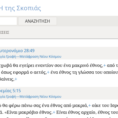
 της Σκοπιάς
ΙΣΕΙΣ
υτερονόμιο 28:49
Αγία Γραφή—Μετάφραση Νέου Κόσμου
εχωβά θα εγείρει εναντίον σου ένα μακρινό έθνος,
+
από τ
, όπως εφορμά ο αετός,
+
ένα έθνος τη γλώσσα του οποίου
αίνεις,
+
ρεμίας 5:15
Αγία Γραφή—Μετάφραση Νέου Κόσμου
 θα φέρω πάνω σας ένα έθνος από μακριά,
+
οίκε του Ισρ
ά. «Είναι μακρόβιο έθνος.
+
Είναι έθνος αρχαίο, έθνος το