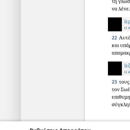
τη γλώσ
να λένε
Ιε
Η 
22
Αυτό
και υπά
απομακρ
Ιε
Η 
23
τους
τον Σωέ
επιθυμη
σύγκλητ