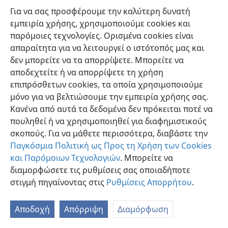
Για να σας προσφέρουμε την καλύτερη δυνατή
εμπειρία χρήσης, χρησιμοποιούμε cookies και
παρόμοιες τεχνολογίες. Ορισμένα cookies είναι
απαραίτητα για να λειτουργεί ο ιστότοπός μας και
δεν μπορείτε να τα απορρίψετε. Μπορείτε να
Ελληνική
Προτιμήσεις
αποδεχτείτε ή να απορρίψετε τη χρήση
Copyright
© 2026 Watch Tower Bible and Tract Society of Pennsylvania
επιπρόσθετων cookies, τα οποία χρησιμοποιούμε
Όροι Χρήσης
Πολιτική Απορρήτου
Ρυθμίσεις Απορρήτου
μόνο για να βελτιώσουμε την εμπειρία χρήσης σας.
Σύνδεση
JW.ORG
Κανένα από αυτά τα δεδομένα δεν πρόκειται ποτέ να
πουληθεί ή να χρησιμοποιηθεί για διαφημιστικούς
σκοπούς. Για να μάθετε περισσότερα, διαβάστε την
Παγκόσμια Πολιτική ως Προς τη Χρήση των Cookies
και Παρόμοιων Τεχνολογιών
. Μπορείτε να
διαμορφώσετε τις ρυθμίσεις σας οποιαδήποτε
στιγμή πηγαίνοντας στις
Ρυθμίσεις Απορρήτου
.
Αποδοχή
Απόρριψη
Διαμόρφωση