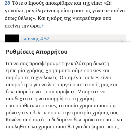
28
Τότε ο Ιησούς αποκρίθηκε και της είπε: «Ω!
γυναίκα, μεγάλη είναι η πίστη σου· ας γίνει σε εσένα
όπως θέλεις». Και η κόρη της γιατρεύτηκε από
εκείνη την ώρα.
+
Ιωάννης 4:52
Η Αγία Γραφή—Μετάφραση Νέου Κόσμου
Ρυθμίσεις Απορρήτου
52
Άρχισε, λοιπόν, να τους ρωτάει τι ώρα
καλυτέρεψε η υγεία του. Και αυτοί του είπαν: «Χθες
Για να σας προσφέρουμε την καλύτερη δυνατή
εμπειρία χρήσης, χρησιμοποιούμε cookies και
την έβδομη ώρα τον άφησε ο πυρετός».
+
παρόμοιες τεχνολογίες. Ορισμένα cookies είναι
απαραίτητα για να λειτουργεί ο ιστότοπός μας και
δεν μπορείτε να τα απορρίψετε. Μπορείτε να
αποδεχτείτε ή να απορρίψετε τη χρήση
επιπρόσθετων cookies, τα οποία χρησιμοποιούμε
Ελληνική
Προτιμήσεις
μόνο για να βελτιώσουμε την εμπειρία χρήσης σας.
Copyright
© 2026 Watch Tower Bible and Tract Society of Pennsylvania
Κανένα από αυτά τα δεδομένα δεν πρόκειται ποτέ να
Όροι Χρήσης
Πολιτική Απορρήτου
Ρυθμίσεις Απορρήτου
Σύνδεση
JW.ORG
πουληθεί ή να χρησιμοποιηθεί για διαφημιστικούς