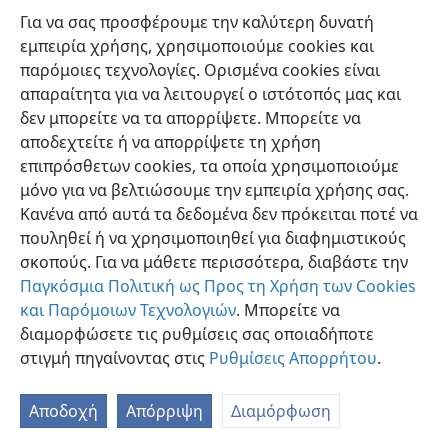
Για να σας προσφέρουμε την καλύτερη δυνατή
εμπειρία χρήσης, χρησιμοποιούμε cookies και
παρόμοιες τεχνολογίες. Ορισμένα cookies είναι
απαραίτητα για να λειτουργεί ο ιστότοπός μας και
δεν μπορείτε να τα απορρίψετε. Μπορείτε να
Ελληνική
Προτιμήσεις
αποδεχτείτε ή να απορρίψετε τη χρήση
Copyright
© 2026 Watch Tower Bible and Tract Society of Pennsylvania
επιπρόσθετων cookies, τα οποία χρησιμοποιούμε
Όροι Χρήσης
Πολιτική Απορρήτου
Ρυθμίσεις Απορρήτου
μόνο για να βελτιώσουμε την εμπειρία χρήσης σας.
Σύνδεση
JW.ORG
Κανένα από αυτά τα δεδομένα δεν πρόκειται ποτέ να
πουληθεί ή να χρησιμοποιηθεί για διαφημιστικούς
σκοπούς. Για να μάθετε περισσότερα, διαβάστε την
Παγκόσμια Πολιτική ως Προς τη Χρήση των Cookies
και Παρόμοιων Τεχνολογιών
. Μπορείτε να
διαμορφώσετε τις ρυθμίσεις σας οποιαδήποτε
στιγμή πηγαίνοντας στις
Ρυθμίσεις Απορρήτου
.
Αποδοχή
Απόρριψη
Διαμόρφωση