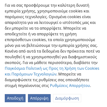
Για να σας προσφέρουμε την καλύτερη δυνατή
εμπειρία χρήσης, χρησιμοποιούμε cookies και
παρόμοιες τεχνολογίες. Ορισμένα cookies είναι
απαραίτητα για να λειτουργεί ο ιστότοπός μας και
δεν μπορείτε να τα απορρίψετε. Μπορείτε να
Ελληνική
Προτιμήσεις
αποδεχτείτε ή να απορρίψετε τη χρήση
Copyright
© 2026 Watch Tower Bible and Tract Society of Pennsylvania
επιπρόσθετων cookies, τα οποία χρησιμοποιούμε
Όροι Χρήσης
Πολιτική Απορρήτου
Ρυθμίσεις Απορρήτου
μόνο για να βελτιώσουμε την εμπειρία χρήσης σας.
Σύνδεση
JW.ORG
Κανένα από αυτά τα δεδομένα δεν πρόκειται ποτέ να
πουληθεί ή να χρησιμοποιηθεί για διαφημιστικούς
σκοπούς. Για να μάθετε περισσότερα, διαβάστε την
Παγκόσμια Πολιτική ως Προς τη Χρήση των Cookies
και Παρόμοιων Τεχνολογιών
. Μπορείτε να
διαμορφώσετε τις ρυθμίσεις σας οποιαδήποτε
στιγμή πηγαίνοντας στις
Ρυθμίσεις Απορρήτου
.
Αποδοχή
Απόρριψη
Διαμόρφωση