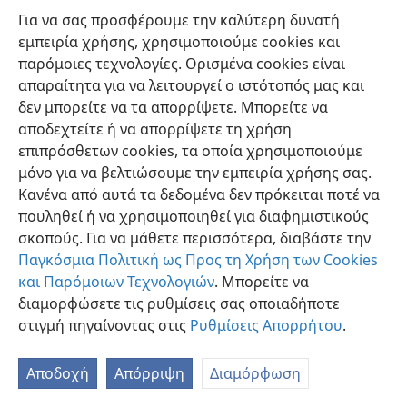
χιλιοστή γενιά εκείνων που με αγαπούν και τηρούν
Για να σας προσφέρουμε την καλύτερη δυνατή
εμπειρία χρήσης, χρησιμοποιούμε cookies και
τις εντολές μου.
παρόμοιες τεχνολογίες. Ορισμένα cookies είναι
απαραίτητα για να λειτουργεί ο ιστότοπός μας και
δεν μπορείτε να τα απορρίψετε. Μπορείτε να
αποδεχτείτε ή να απορρίψετε τη χρήση
επιπρόσθετων cookies, τα οποία χρησιμοποιούμε
Ελληνική
Προτιμήσεις
μόνο για να βελτιώσουμε την εμπειρία χρήσης σας.
Copyright
© 2026 Watch Tower Bible and Tract Society of Pennsylvania
Κανένα από αυτά τα δεδομένα δεν πρόκειται ποτέ να
Όροι Χρήσης
Πολιτική Απορρήτου
Ρυθμίσεις Απορρήτου
Σύνδεση
JW.ORG
πουληθεί ή να χρησιμοποιηθεί για διαφημιστικούς
σκοπούς. Για να μάθετε περισσότερα, διαβάστε την
Παγκόσμια Πολιτική ως Προς τη Χρήση των Cookies
και Παρόμοιων Τεχνολογιών
. Μπορείτε να
διαμορφώσετε τις ρυθμίσεις σας οποιαδήποτε
στιγμή πηγαίνοντας στις
Ρυθμίσεις Απορρήτου
.
Αποδοχή
Απόρριψη
Διαμόρφωση