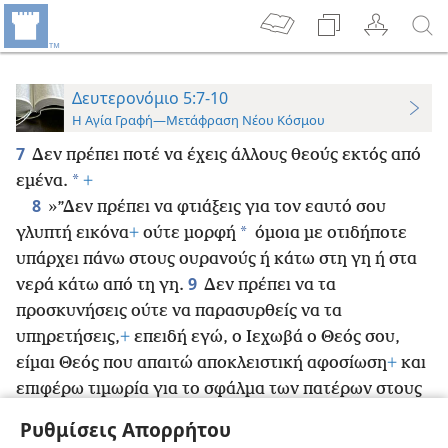
Δευτερονόμιο 5:7-10
Η Αγία Γραφή—Μετάφραση Νέου Κόσμου
7
Δεν πρέπει ποτέ να έχεις άλλους θεούς εκτός από
*
εμένα.
+
8
»”Δεν πρέπει να φτιάξεις για τον εαυτό σου
*
γλυπτή εικόνα
+
ούτε μορφή
όμοια με οτιδήποτε
υπάρχει πάνω στους ουρανούς ή κάτω στη γη ή στα
9
νερά κάτω από τη γη.
Δεν πρέπει να τα
προσκυνήσεις ούτε να παρασυρθείς να τα
υπηρετήσεις,
+
επειδή εγώ, ο Ιεχωβά ο Θεός σου,
είμαι Θεός που απαιτώ αποκλειστική αφοσίωση
+
και
επιφέρω τιμωρία για το σφάλμα των πατέρων στους
γιους, στην τρίτη και στην τέταρτη γενιά εκείνων
Ρυθμίσεις Απορρήτου
10
*
που με μισούν,
+
αλλά δείχνω όσια αγάπη
στη