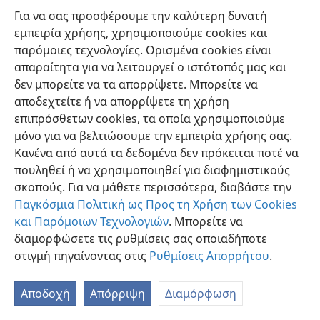
Για να σας προσφέρουμε την καλύτερη δυνατή
εμπειρία χρήσης, χρησιμοποιούμε cookies και
παρόμοιες τεχνολογίες. Ορισμένα cookies είναι
απαραίτητα για να λειτουργεί ο ιστότοπός μας και
δεν μπορείτε να τα απορρίψετε. Μπορείτε να
Ελληνική
Προτιμήσεις
αποδεχτείτε ή να απορρίψετε τη χρήση
Copyright
© 2026 Watch Tower Bible and Tract Society of Pennsylvania
επιπρόσθετων cookies, τα οποία χρησιμοποιούμε
Όροι Χρήσης
Πολιτική Απορρήτου
Ρυθμίσεις Απορρήτου
μόνο για να βελτιώσουμε την εμπειρία χρήσης σας.
Σύνδεση
JW.ORG
Κανένα από αυτά τα δεδομένα δεν πρόκειται ποτέ να
πουληθεί ή να χρησιμοποιηθεί για διαφημιστικούς
σκοπούς. Για να μάθετε περισσότερα, διαβάστε την
Παγκόσμια Πολιτική ως Προς τη Χρήση των Cookies
και Παρόμοιων Τεχνολογιών
. Μπορείτε να
διαμορφώσετε τις ρυθμίσεις σας οποιαδήποτε
στιγμή πηγαίνοντας στις
Ρυθμίσεις Απορρήτου
.
Αποδοχή
Απόρριψη
Διαμόρφωση