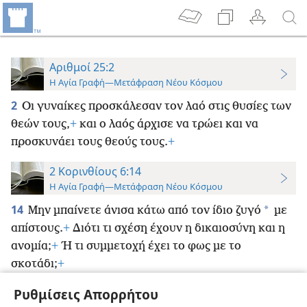
Αριθμοί 25:2
Η Αγία Γραφή—Μετάφραση Νέου Κόσμου
2
Οι γυναίκες προσκάλεσαν τον λαό στις θυσίες των
θεών τους,
+
και ο λαός άρχισε να τρώει και να
προσκυνάει τους θεούς τους.
+
2 Κορινθίους 6:14
Η Αγία Γραφή—Μετάφραση Νέου Κόσμου
14
*
Μην μπαίνετε άνισα κάτω από τον ίδιο ζυγό
με
απίστους.
+
Διότι τι σχέση έχουν η δικαιοσύνη και η
ανομία;
+
Ή τι συμμετοχή έχει το φως με το
σκοτάδι;
+
Ρυθμίσεις Απορρήτου