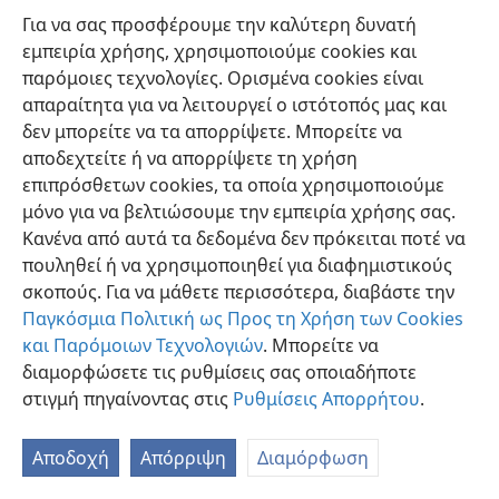
Για να σας προσφέρουμε την καλύτερη δυνατή
εμπειρία χρήσης, χρησιμοποιούμε cookies και
παρόμοιες τεχνολογίες. Ορισμένα cookies είναι
απαραίτητα για να λειτουργεί ο ιστότοπός μας και
δεν μπορείτε να τα απορρίψετε. Μπορείτε να
Ελληνική
Προτιμήσεις
αποδεχτείτε ή να απορρίψετε τη χρήση
Copyright
© 2026 Watch Tower Bible and Tract Society of Pennsylvania
επιπρόσθετων cookies, τα οποία χρησιμοποιούμε
Όροι Χρήσης
Πολιτική Απορρήτου
Ρυθμίσεις Απορρήτου
μόνο για να βελτιώσουμε την εμπειρία χρήσης σας.
Σύνδεση
JW.ORG
Κανένα από αυτά τα δεδομένα δεν πρόκειται ποτέ να
πουληθεί ή να χρησιμοποιηθεί για διαφημιστικούς
σκοπούς. Για να μάθετε περισσότερα, διαβάστε την
Παγκόσμια Πολιτική ως Προς τη Χρήση των Cookies
και Παρόμοιων Τεχνολογιών
. Μπορείτε να
διαμορφώσετε τις ρυθμίσεις σας οποιαδήποτε
στιγμή πηγαίνοντας στις
Ρυθμίσεις Απορρήτου
.
Αποδοχή
Απόρριψη
Διαμόρφωση