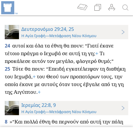
Δευτερονόμιο 29:24, 25
Η Αγία Γραφή—Μετάφραση Νέου Κόσμου
24
αυτοί και όλα τα έθνη θα πουν: “Γιατί έκανε
τέτοιο πράγμα ο Ιεχωβά σε αυτή τη γη;
+
Τι
προκάλεσε αυτόν τον μεγάλο, φλογερό θυμό;”
25
Τότε θα πουν: “Επειδή εγκατέλειψαν τη διαθήκη
του Ιεχωβά,
+
του Θεού των προπατόρων τους, την
οποία έκανε με αυτούς όταν τους έβγαλε από τη γη
της Αιγύπτου.
+
Ιερεμίας 22:8, 9
Η Αγία Γραφή—Μετάφραση Νέου Κόσμου
8
»”Και πολλά έθνη θα περνούν από αυτή την πόλη
και θα λένε μεταξύ τους: «Γιατί το έκανε αυτό ο