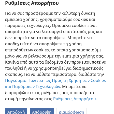
Ρυθμίσεις Απορρήτου
9
Ιεχωβά σε αυτή τη μεγάλη πόλη;»
+
Και θα
απαντούν: «Επειδή εγκατέλειψαν τη διαθήκη του
Για να σας προσφέρουμε την καλύτερη δυνατή
Ιεχωβά του Θεού τους και προσκύνησαν άλλους
εμπειρία χρήσης, χρησιμοποιούμε cookies και
θεούς και τους υπηρέτησαν»”.
+
παρόμοιες τεχνολογίες. Ορισμένα cookies είναι
απαραίτητα για να λειτουργεί ο ιστότοπός μας και
δεν μπορείτε να τα απορρίψετε. Μπορείτε να
αποδεχτείτε ή να απορρίψετε τη χρήση
επιπρόσθετων cookies, τα οποία χρησιμοποιούμε
Ελληνική
Προτιμήσεις
μόνο για να βελτιώσουμε την εμπειρία χρήσης σας.
Κανένα από αυτά τα δεδομένα δεν πρόκειται ποτέ να
Copyright
© 2026 Watch Tower Bible and Tract Society of Pennsylvania
Όροι Χρήσης
Πολιτική Απορρήτου
Ρυθμίσεις Απορρήτου
πουληθεί ή να χρησιμοποιηθεί για διαφημιστικούς
Σύνδεση
JW.ORG
σκοπούς. Για να μάθετε περισσότερα, διαβάστε την
Παγκόσμια Πολιτική ως Προς τη Χρήση των Cookies
και Παρόμοιων Τεχνολογιών
. Μπορείτε να
διαμορφώσετε τις ρυθμίσεις σας οποιαδήποτε
στιγμή πηγαίνοντας στις
Ρυθμίσεις Απορρήτου
.
Αποδοχή
Απόρριψη
Διαμόρφωση