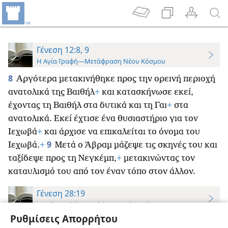
Γένεση 12:8, 9
Η Αγία Γραφή—Μετάφραση Νέου Κόσμου
8
Αργότερα μετακινήθηκε προς την ορεινή περιοχή
ανατολικά της Βαιθήλ
+
και κατασκήνωσε εκεί,
έχοντας τη Βαιθήλ στα δυτικά και τη Γαι
+
στα
ανατολικά. Εκεί έχτισε ένα θυσιαστήριο για τον
Ιεχωβά
+
και άρχισε να επικαλείται το όνομα του
9
Ιεχωβά.
+
Μετά ο Άβραμ μάζεψε τις σκηνές του και
ταξίδεψε προς τη Νεγκέμπ,
+
μετακινώντας τον
καταυλισμό του από τον έναν τόπο στον άλλον.
Γένεση 28:19
Η Αγία Γραφή—Μετάφραση Νέου Κόσμου
Ρυθμίσεις Απορρήτου
19
*
Γι’ αυτό, ονόμασε εκείνον τον τόπο Βαιθήλ,