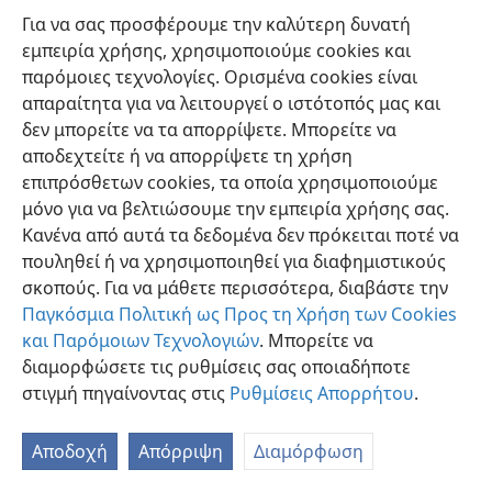
Για να σας προσφέρουμε την καλύτερη δυνατή
εμπειρία χρήσης, χρησιμοποιούμε cookies και
παρόμοιες τεχνολογίες. Ορισμένα cookies είναι
απαραίτητα για να λειτουργεί ο ιστότοπός μας και
δεν μπορείτε να τα απορρίψετε. Μπορείτε να
Ελληνική
Προτιμήσεις
αποδεχτείτε ή να απορρίψετε τη χρήση
Copyright
© 2026 Watch Tower Bible and Tract Society of Pennsylvania
επιπρόσθετων cookies, τα οποία χρησιμοποιούμε
Όροι Χρήσης
Πολιτική Απορρήτου
Ρυθμίσεις Απορρήτου
μόνο για να βελτιώσουμε την εμπειρία χρήσης σας.
Σύνδεση
JW.ORG
Κανένα από αυτά τα δεδομένα δεν πρόκειται ποτέ να
πουληθεί ή να χρησιμοποιηθεί για διαφημιστικούς
σκοπούς. Για να μάθετε περισσότερα, διαβάστε την
Παγκόσμια Πολιτική ως Προς τη Χρήση των Cookies
και Παρόμοιων Τεχνολογιών
. Μπορείτε να
διαμορφώσετε τις ρυθμίσεις σας οποιαδήποτε
στιγμή πηγαίνοντας στις
Ρυθμίσεις Απορρήτου
.
Αποδοχή
Απόρριψη
Διαμόρφωση