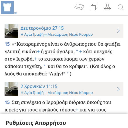
Δευτερονόμιο 27:15
Η Αγία Γραφή—Μετάφραση Νέου Κόσμου
15
»“Καταραμένος είναι ο άνθρωπος που θα φτιάξει
*
γλυπτή εικόνα
+
ή χυτό άγαλμα,
+
κάτι απεχθές
στον Ιεχωβά,
+
το κατασκεύασμα των χεριών
*
κάποιου τεχνίτη,
και θα το κρύψει”. (Και όλος ο
*
λαός θα αποκριθεί: “Αμήν!”
)
2 Χρονικών 11:15
Η Αγία Γραφή—Μετάφραση Νέου Κόσμου
15
Στη συνέχεια ο Ιεροβοάμ διόρισε δικούς του
ιερείς για τους υψηλούς τόπους
+
και για τους
*
τραγόμορφους δαίμονες
+
και για τα μοσχάρια που
Ρυθμίσεις Απορρήτου
είχε φτιάξει.
+