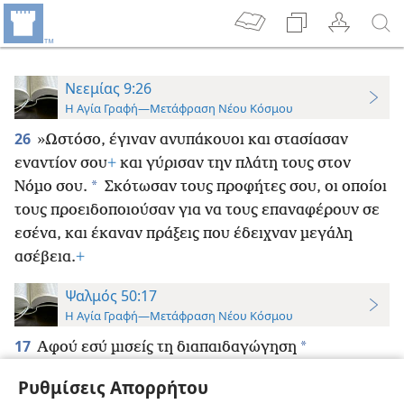
Νεεμίας 9:26
Η Αγία Γραφή—Μετάφραση Νέου Κόσμου
26
»Ωστόσο, έγιναν ανυπάκουοι και στασίασαν
εναντίον σου
+
και γύρισαν την πλάτη τους στον
*
Νόμο σου.
Σκότωσαν τους προφήτες σου, οι οποίοι
τους προειδοποιούσαν για να τους επαναφέρουν σε
εσένα, και έκαναν πράξεις που έδειχναν μεγάλη
ασέβεια.
+
Ψαλμός 50:17
Η Αγία Γραφή—Μετάφραση Νέου Κόσμου
17
*
Αφού εσύ μισείς τη διαπαιδαγώγηση
*
και γυρνάς την πλάτη σου στα λόγια μου.
+
Ρυθμίσεις Απορρήτου