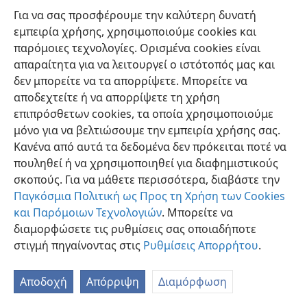
Για να σας προσφέρουμε την καλύτερη δυνατή
εμπειρία χρήσης, χρησιμοποιούμε cookies και
παρόμοιες τεχνολογίες. Ορισμένα cookies είναι
απαραίτητα για να λειτουργεί ο ιστότοπός μας και
δεν μπορείτε να τα απορρίψετε. Μπορείτε να
Ελληνική
Προτιμήσεις
αποδεχτείτε ή να απορρίψετε τη χρήση
Copyright
© 2026 Watch Tower Bible and Tract Society of Pennsylvania
επιπρόσθετων cookies, τα οποία χρησιμοποιούμε
Όροι Χρήσης
Πολιτική Απορρήτου
Ρυθμίσεις Απορρήτου
μόνο για να βελτιώσουμε την εμπειρία χρήσης σας.
Σύνδεση
JW.ORG
Κανένα από αυτά τα δεδομένα δεν πρόκειται ποτέ να
πουληθεί ή να χρησιμοποιηθεί για διαφημιστικούς
σκοπούς. Για να μάθετε περισσότερα, διαβάστε την
Παγκόσμια Πολιτική ως Προς τη Χρήση των Cookies
και Παρόμοιων Τεχνολογιών
. Μπορείτε να
διαμορφώσετε τις ρυθμίσεις σας οποιαδήποτε
στιγμή πηγαίνοντας στις
Ρυθμίσεις Απορρήτου
.
Αποδοχή
Απόρριψη
Διαμόρφωση