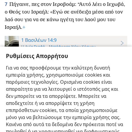
7
Πήγαινε, πες στον Ιεροβοάμ: “Αυτό λέει ο Ιεχωβά,
ο Θεός του Ισραήλ: «Εγώ σε ανέδειξα μέσα από τον
λαό σου για να σε κάνω ηγέτη του λαού μου του
Ισραήλ.
+
1 Βασιλέων 14:9
Η Αγία Γραφή—Μετάφραση Νέου Κόσμου
Ρυθμίσεις Απορρήτου
9
Ενήργησες χειρότερα από όλους τους
προγενέστερούς σου και έφτιαξες για τον εαυτό σου
Για να σας προσφέρουμε την καλύτερη δυνατή
*
άλλον θεό και χυτές εικόνες
για να με
εμπειρία χρήσης, χρησιμοποιούμε cookies και
προσβάλεις,
+
και σε εμένα γύρισες την πλάτη.
+
παρόμοιες τεχνολογίες. Ορισμένα cookies είναι
απαραίτητα για να λειτουργεί ο ιστότοπός μας και
δεν μπορείτε να τα απορρίψετε. Μπορείτε να
αποδεχτείτε ή να απορρίψετε τη χρήση
επιπρόσθετων cookies, τα οποία χρησιμοποιούμε
Ελληνική
Προτιμήσεις
μόνο για να βελτιώσουμε την εμπειρία χρήσης σας.
Κανένα από αυτά τα δεδομένα δεν πρόκειται ποτέ να
Copyright
© 2026 Watch Tower Bible and Tract Society of Pennsylvania
Όροι Χρήσης
Πολιτική Απορρήτου
Ρυθμίσεις Απορρήτου
πουληθεί ή να χρησιμοποιηθεί για διαφημιστικούς