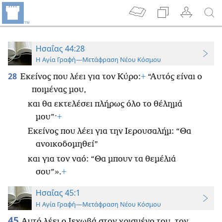
Ησαΐας 44:28
Η Αγία Γραφή—Μετάφραση Νέου Κόσμου
28
Εκείνος που λέει για τον Κύρο:
+
“Αυτός είναι ο
ποιμένας μου,
και θα εκτελέσει πλήρως όλο το θέλημά
μου”·
+
Εκείνος που λέει για την Ιερουσαλήμ: “Θα
ανοικοδομηθεί”
και για τον ναό: “Θα μπουν τα θεμέλιά
σου”».
+
Ησαΐας 45:1
Η Αγία Γραφή—Μετάφραση Νέου Κόσμου
45
Αυτό λέει ο Ιεχωβά στον χρισμένο του, τον