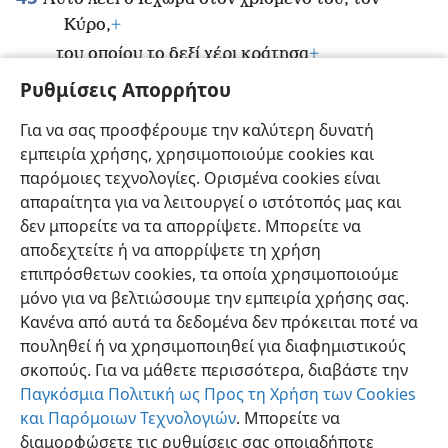
Κύρο,
+
του οποίου το δεξί χέρι κράτησα
+
για να καθυποτάξω μπροστά του έθνη,
+
Ρυθμίσεις Απορρήτου
*
να αφοπλίσω βασιλιάδες,
Για να σας προσφέρουμε την καλύτερη δυνατή
να ανοίξω μπροστά του τις δίφυλλες πόρτες,
εμπειρία χρήσης, χρησιμοποιούμε cookies και
ώστε οι πύλες να μην είναι κλειστές:
παρόμοιες τεχνολογίες. Ορισμένα cookies είναι
απαραίτητα για να λειτουργεί ο ιστότοπός μας και
δεν μπορείτε να τα απορρίψετε. Μπορείτε να
αποδεχτείτε ή να απορρίψετε τη χρήση
επιπρόσθετων cookies, τα οποία χρησιμοποιούμε
Ελληνική
Προτιμήσεις
μόνο για να βελτιώσουμε την εμπειρία χρήσης σας.
Κανένα από αυτά τα δεδομένα δεν πρόκειται ποτέ να
Copyright
© 2026 Watch Tower Bible and Tract Society of Pennsylvania
Όροι Χρήσης
Πολιτική Απορρήτου
Ρυθμίσεις Απορρήτου
πουληθεί ή να χρησιμοποιηθεί για διαφημιστικούς
Σύνδεση
JW.ORG
σκοπούς. Για να μάθετε περισσότερα, διαβάστε την
Παγκόσμια Πολιτική ως Προς τη Χρήση των Cookies
και Παρόμοιων Τεχνολογιών
. Μπορείτε να
διαμορφώσετε τις ρυθμίσεις σας οποιαδήποτε