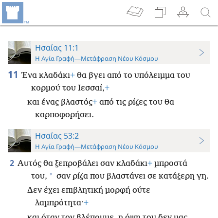
Ησαΐας 11:1
Η Αγία Γραφή—Μετάφραση Νέου Κόσμου
11
Ένα κλαδάκι
+
θα βγει από το υπόλειμμα του
κορμού του Ιεσσαί,
+
και ένας βλαστός
+
από τις ρίζες του θα
καρποφορήσει.
Ησαΐας 53:2
Η Αγία Γραφή—Μετάφραση Νέου Κόσμου
2
Αυτός θα ξεπροβάλει σαν κλαδάκι
+
μπροστά
*
του,
σαν ρίζα που βλαστάνει σε κατάξερη γη.
Δεν έχει επιβλητική μορφή ούτε
λαμπρότητα·
+
και όταν τον βλέπουμε, η όψη του δεν μας