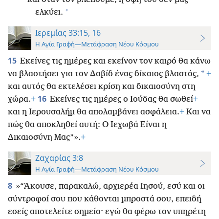
*
ελκύει.
Ιερεμίας 33:15, 16
Η Αγία Γραφή—Μετάφραση Νέου Κόσμου
15
Εκείνες τις ημέρες και εκείνον τον καιρό θα κάνω
*
να βλαστήσει για τον Δαβίδ ένας δίκαιος βλαστός,
+
και αυτός θα εκτελέσει κρίση και δικαιοσύνη στη
16
χώρα.
+
Εκείνες τις ημέρες ο Ιούδας θα σωθεί
+
και η Ιερουσαλήμ θα απολαμβάνει ασφάλεια.
+
Και να
πώς θα αποκληθεί αυτή: Ο Ιεχωβά Είναι η
Δικαιοσύνη Μας”».
+
Ζαχαρίας 3:8
Η Αγία Γραφή—Μετάφραση Νέου Κόσμου
8
»“Άκουσε, παρακαλώ, αρχιερέα Ιησού, εσύ και οι
σύντροφοί σου που κάθονται μπροστά σου, επειδή
εσείς αποτελείτε σημείο· εγώ θα φέρω τον υπηρέτη