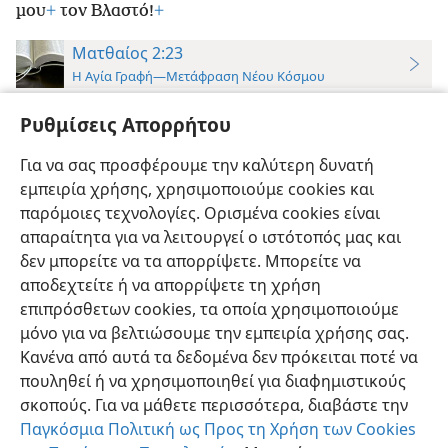
μου
+
τον Βλαστό!
+
Ματθαίος 2:23
Η Αγία Γραφή—Μετάφραση Νέου Κόσμου
23
Πήγε λοιπόν και εγκαταστάθηκε σε μια πόλη που
Ρυθμίσεις Απορρήτου
ονομαζόταν Ναζαρέτ,
+
για να εκπληρωθεί αυτό που
είχε ειπωθεί μέσω των προφητών: «Θα αποκληθεί
Για να σας προσφέρουμε την καλύτερη δυνατή
εμπειρία χρήσης, χρησιμοποιούμε cookies και
*
Ναζωραίος».
+
παρόμοιες τεχνολογίες. Ορισμένα cookies είναι
απαραίτητα για να λειτουργεί ο ιστότοπός μας και
δεν μπορείτε να τα απορρίψετε. Μπορείτε να
αποδεχτείτε ή να απορρίψετε τη χρήση
επιπρόσθετων cookies, τα οποία χρησιμοποιούμε
Ελληνική
Προτιμήσεις
μόνο για να βελτιώσουμε την εμπειρία χρήσης σας.
Copyright
© 2026 Watch Tower Bible and Tract Society of Pennsylvania
Κανένα από αυτά τα δεδομένα δεν πρόκειται ποτέ να
Όροι Χρήσης
Πολιτική Απορρήτου
Ρυθμίσεις Απορρήτου
Σύνδεση
JW.ORG
πουληθεί ή να χρησιμοποιηθεί για διαφημιστικούς
σκοπούς. Για να μάθετε περισσότερα, διαβάστε την
Παγκόσμια Πολιτική ως Προς τη Χρήση των Cookies