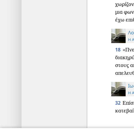
χωρίζον
μια φων
έχω επι
Λο
Η 
18
«Πνε
διακηρύ
στους α
απελευθ
Ιω
Η 
32
Επίσ
κατεβαί