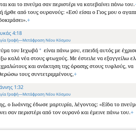
ται και το πνεύμα σαν περιστέρι να κατεβαίνει πάνω του.
ή ήρθε από τους ουρανούς: «Εσύ είσαι ο Γιος μου ο αγαπ
δοκιμάσει».
+
υκάς 4:18
Αγία Γραφή—Μετάφραση Νέου Κόσμου
*
ύμα του Ιεχωβά
είναι πάνω μου, επειδή αυτός με έχρισ
ξω καλά νέα στους φτωχούς. Με έστειλε να εξαγγείλω ε
ιχμαλώτους και ανάκτηση της όρασης στους τυφλούς, να
ερώσω τους συντετριμμένους,
+
άννης 1:32
Αγία Γραφή—Μετάφραση Νέου Κόσμου
ης, ο Ιωάννης έδωσε μαρτυρία, λέγοντας: «Είδα το πνεύμ
νει σαν περιστέρι από τον ουρανό και έμεινε πάνω του.
+