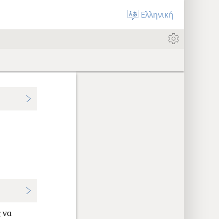
Ελληνική
 να