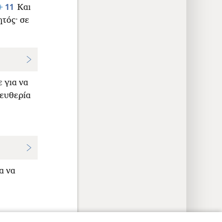
11
+
Και
ητός· σε
ε για να
λευθερία
α να