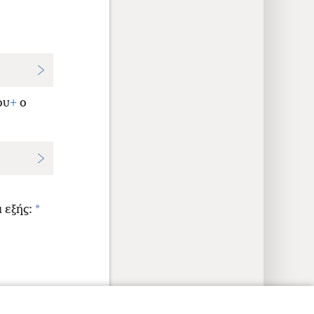
ου
+
ο
*
 εξής: