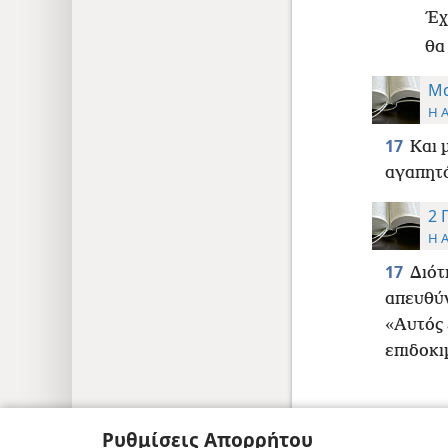
Έχ
θα
Μα
Η 
17
Και 
αγαπητό
2 
Η 
17
Διότ
απευθύν
«Αυτός 
επιδοκι
Ρυθμίσεις Απορρήτου