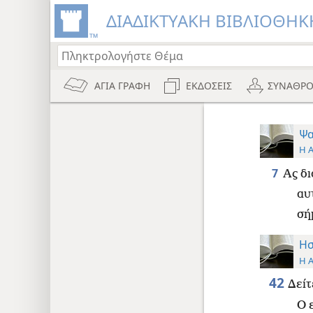
ΔΙΑΔΙΚΤΥΑΚΗ ΒΙΒΛΙΟΘΗΚΗ
ΑΓΙΑ ΓΡΑΦΗ
ΕΚΔΟΣΕΙΣ
ΣΥΝΑΘΡΟ
Ψα
Η 
7
Ας δι
αυ
σή
Ησ
Η 
42
Δείτ
Ο 