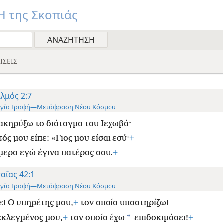
 της Σκοπιάς
ΙΣΕΙΣ
λμός 2:7
Αγία Γραφή—Μετάφραση Νέου Κόσμου
ακηρύξω το διάταγμα του Ιεχωβά·
τός μου είπε: «Γιος μου είσαι εσύ·
+
μερα εγώ έγινα πατέρας σου.
+
αΐας 42:1
Αγία Γραφή—Μετάφραση Νέου Κόσμου
ε! Ο υπηρέτης μου,
+
τον οποίο υποστηρίζω!
*
εκλεγμένος μου,
+
τον οποίο έχω
επιδοκιμάσει!
+