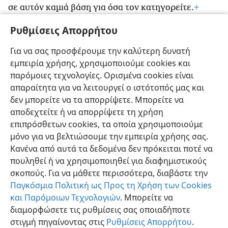
σε αυτόν καμιά βάση για όσα τον κατηγορείτε.
+
Ρυθμίσεις Απορρήτου
Λουκάς 23:18
Η Αγία Γραφή—Μετάφραση Νέου Κόσμου
Για να σας προσφέρουμε την καλύτερη δυνατή
18
Αλλά όλο το πλήθος φώναξε: «Θανάτωσέ τον
εμπειρία χρήσης, χρησιμοποιούμε cookies και
*
αυτόν
και απελευθέρωσέ μας τον Βαραββά!»
+
παρόμοιες τεχνολογίες. Ορισμένα cookies είναι
απαραίτητα για να λειτουργεί ο ιστότοπός μας και
δεν μπορείτε να τα απορρίψετε. Μπορείτε να
αποδεχτείτε ή να απορρίψετε τη χρήση
επιπρόσθετων cookies, τα οποία χρησιμοποιούμε
Ελληνική
Προτιμήσεις
μόνο για να βελτιώσουμε την εμπειρία χρήσης σας.
Κανένα από αυτά τα δεδομένα δεν πρόκειται ποτέ να
Copyright
© 2026 Watch Tower Bible and Tract Society of Pennsylvania
Όροι Χρήσης
Πολιτική Απορρήτου
Ρυθμίσεις Απορρήτου
πουληθεί ή να χρησιμοποιηθεί για διαφημιστικούς
Σύνδεση
JW.ORG
σκοπούς. Για να μάθετε περισσότερα, διαβάστε την
Παγκόσμια Πολιτική ως Προς τη Χρήση των Cookies
και Παρόμοιων Τεχνολογιών
. Μπορείτε να
διαμορφώσετε τις ρυθμίσεις σας οποιαδήποτε
στιγμή πηγαίνοντας στις
Ρυθμίσεις Απορρήτου
.