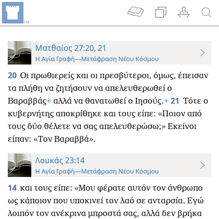
Ματθαίος 27:20, 21
Η Αγία Γραφή—Μετάφραση Νέου Κόσμου
20
Οι πρωθιερείς και οι πρεσβύτεροι, όμως, έπεισαν
τα πλήθη να ζητήσουν να απελευθερωθεί ο
21
Βαραββάς
+
αλλά να θανατωθεί ο Ιησούς.
+
Τότε ο
κυβερνήτης αποκρίθηκε και τους είπε: «Ποιον από
τους δύο θέλετε να σας απελευθερώσω;» Εκείνοι
είπαν: «Τον Βαραββά».
Λουκάς 23:14
Η Αγία Γραφή—Μετάφραση Νέου Κόσμου
14
και τους είπε: «Μου φέρατε αυτόν τον άνθρωπο
ως κάποιον που υποκινεί τον λαό σε ανταρσία. Εγώ
λοιπόν τον ανέκρινα μπροστά σας, αλλά δεν βρήκα