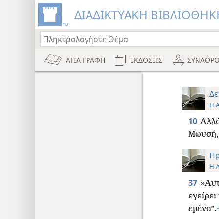
ΔΙΑΔΙΚΤΥΑΚΗ ΒΙΒΛΙΟΘΗΚΗ
ΑΓΙΑ ΓΡΑΦΗ
ΕΚΔΟΣΕΙΣ
ΣΥΝΑΘΡΟ
Δε
Η 
10
Αλλά
Μωυσή,
Πρ
Η 
37
»Αυτ
εγείρει
εμένα”.