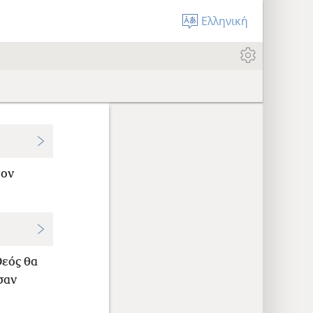
Ελληνική
τον
Θεός θα
σαν