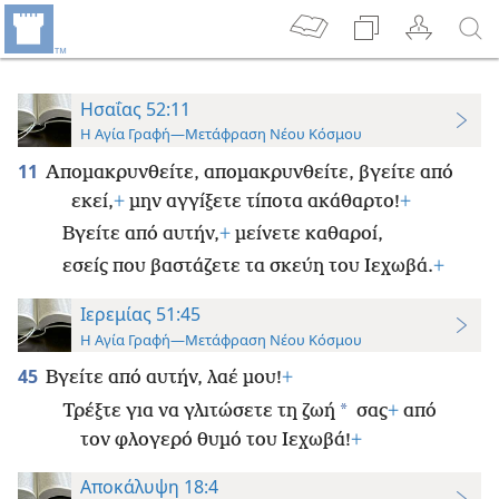
Ησαΐας 52:11
Η Αγία Γραφή—Μετάφραση Νέου Κόσμου
11
Απομακρυνθείτε, απομακρυνθείτε, βγείτε από
εκεί,
+
μην αγγίξετε τίποτα ακάθαρτο!
+
Βγείτε από αυτήν,
+
μείνετε καθαροί,
εσείς που βαστάζετε τα σκεύη του Ιεχωβά.
+
Ιερεμίας 51:45
Η Αγία Γραφή—Μετάφραση Νέου Κόσμου
45
Βγείτε από αυτήν, λαέ μου!
+
*
Τρέξτε για να γλιτώσετε τη ζωή
σας
+
από
τον φλογερό θυμό του Ιεχωβά!
+
Αποκάλυψη 18:4