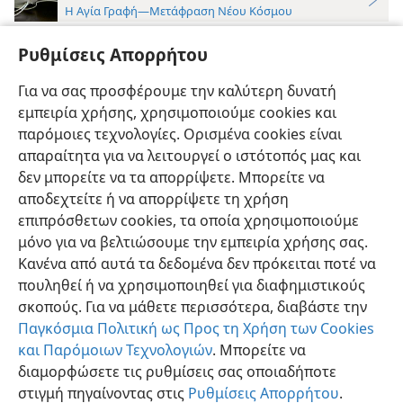
Η Αγία Γραφή—Μετάφραση Νέου Κόσμου
4
Τότε άκουσα άλλη φωνή από τον ουρανό να λέει:
Ρυθμίσεις Απορρήτου
«Βγείτε από αυτήν, λαέ μου,
+
για να μη γίνετε
συμμέτοχοι στις αμαρτίες της και να μη λάβετε από
Για να σας προσφέρουμε την καλύτερη δυνατή
εμπειρία χρήσης, χρησιμοποιούμε cookies και
τις πληγές της.
+
παρόμοιες τεχνολογίες. Ορισμένα cookies είναι
απαραίτητα για να λειτουργεί ο ιστότοπός μας και
δεν μπορείτε να τα απορρίψετε. Μπορείτε να
αποδεχτείτε ή να απορρίψετε τη χρήση
επιπρόσθετων cookies, τα οποία χρησιμοποιούμε
Ελληνική
Προτιμήσεις
μόνο για να βελτιώσουμε την εμπειρία χρήσης σας.
Copyright
© 2026 Watch Tower Bible and Tract Society of Pennsylvania
Κανένα από αυτά τα δεδομένα δεν πρόκειται ποτέ να
Όροι Χρήσης
Πολιτική Απορρήτου
Ρυθμίσεις Απορρήτου
Σύνδεση
JW.ORG
πουληθεί ή να χρησιμοποιηθεί για διαφημιστικούς
σκοπούς. Για να μάθετε περισσότερα, διαβάστε την
Παγκόσμια Πολιτική ως Προς τη Χρήση των Cookies
και Παρόμοιων Τεχνολογιών
. Μπορείτε να
διαμορφώσετε τις ρυθμίσεις σας οποιαδήποτε
στιγμή πηγαίνοντας στις
Ρυθμίσεις Απορρήτου
.