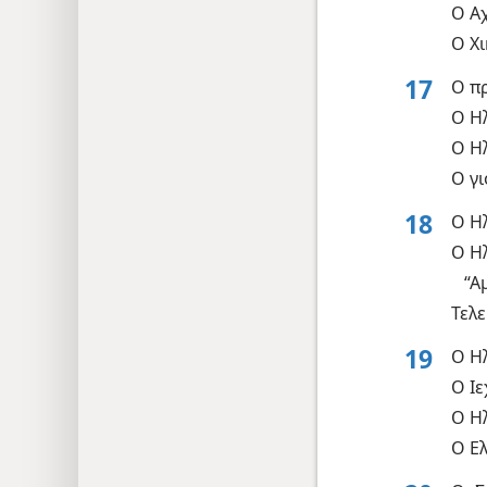
Ο Α
Ο Χι
17
Ο π
Ο Η
Ο Η
Ο γι
18
Ο Ηλ
Ο Η
“Α
Τελε
19
Ο Ηλ
Ο Ι
Ο Ηλ
Ο Ελ