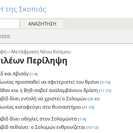
 της Σκοπιάς
ΙΣΕΙΣ
ραφή—Μετάφραση Νέου Κόσμου
σιλέων Περίληψη
ίδ και Αβισάγ
(
1-4
)
δωνίας προσπαθεί να σφετεριστεί τον θρόνο
(
5-10
)
άθαν και η Βηθ-σαβεέ αναλαμβάνουν δράση
(
11-27
)
βίδ δίνει εντολή να χριστεί ο Σολομών
(
28-40
)
δωνίας καταφεύγει στο θυσιαστήριο
(
41-53
)
βίδ δίνει οδηγίες στον Σολομώντα
(
1-9
)
βίδ πεθαίνει· ο Σολομών ενθρονίζεται
(
10-12
)