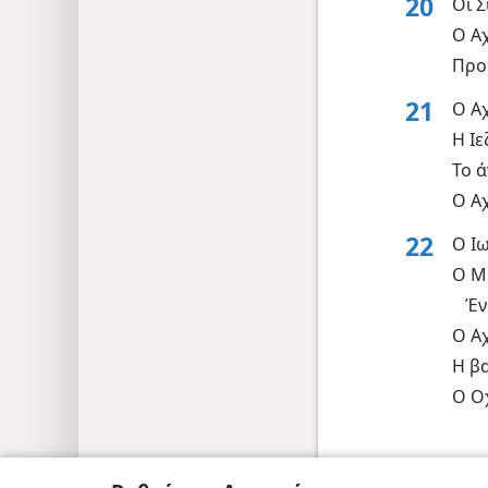
20
Οι 
Ο Α
Προ
21
Ο Α
Η Ι
Το ά
Ο Α
22
Ο Ι
Ο Μ
Έν
Ο Α
Η β
Ο Οχ