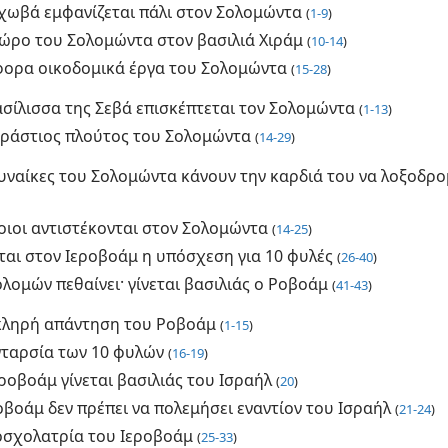
εχωβά εμφανίζεται πάλι στον Σολομώντα
(
1-9
)
δώρο του Σολομώντα στον βασιλιά Χιράμ
(
10-14
)
φορα οικοδομικά έργα του Σολομώντα
(
15-28
)
ασίλισσα της Σεβά επισκέπτεται τον Σολομώντα
(
1-13
)
εράστιος πλούτος του Σολομώντα
(
14-29
)
γυναίκες του Σολομώντα κάνουν την καρδιά του να λοξοδρ
οιοι αντιστέκονται στον Σολομώντα
(
14-25
)
ται στον Ιεροβοάμ η υπόσχεση για 10 φυλές
(
26-40
)
λομών πεθαίνει· γίνεται βασιλιάς ο Ροβοάμ
(
41-43
)
κληρή απάντηση του Ροβοάμ
(
1-15
)
νταρσία των 10 φυλών
(
16-19
)
ροβοάμ γίνεται βασιλιάς του Ισραήλ
(
20
)
βοάμ δεν πρέπει να πολεμήσει εναντίον του Ισραήλ
(
21-24
)
οσχολατρία του Ιεροβοάμ
(
25-33
)