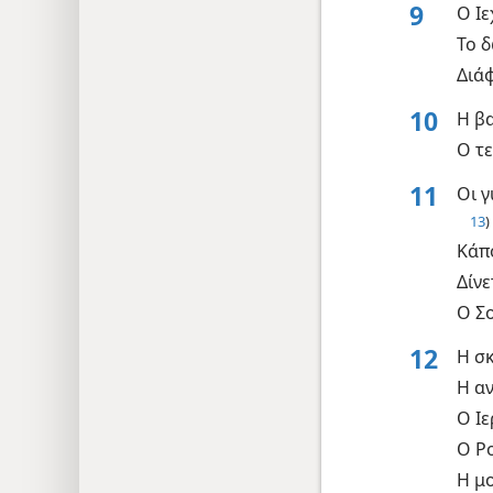
9
Ο Ι
Το 
Διά
10
Η β
Ο τ
11
Οι 
13
)
Κάπ
Δίνε
Ο Σο
12
Η σ
Η α
Ο Ιε
Ο Ρο
Η μ