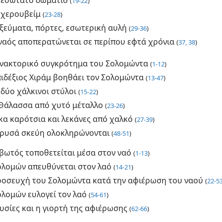
 εσώτατο δωμάτιο
(
19-22
)
 χερουβείμ
(
23-28
)
ξεύματα, πόρτες, εσωτερική αυλή
(
29-36
)
ναός αποπερατώνεται σε περίπου εφτά χρόνια
(
37, 38
)
ανακτορικό συγκρότημα του Σολομώντα
(
1-12
)
πιδέξιος Χιράμ βοηθάει τον Σολομώντα
(
13-47
)
 δύο χάλκινοι στύλοι
(
15-22
)
Θάλασσα από χυτό μέταλλο
(
23-26
)
κα καρότσια και λεκάνες από χαλκό
(
27-39
)
χρυσά σκεύη ολοκληρώνονται
(
48-51
)
ιβωτός τοποθετείται μέσα στον ναό
(
1-13
)
ολομών απευθύνεται στον λαό
(
14-21
)
ροσευχή του Σολομώντα κατά την αφιέρωση του ναού
(
22-5
ολομών ευλογεί τον λαό
(
54-61
)
υσίες και η γιορτή της αφιέρωσης
(
62-66
)