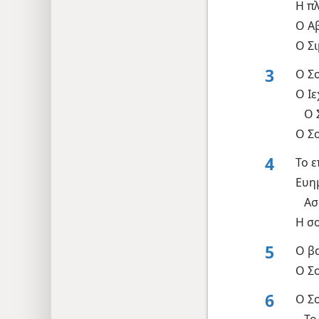
Η π
Ο Α
Ο Σ
3
Ο Σ
Ο Ι
Ο 
Ο Σ
4
Το 
Ευη
Ασ
Η σ
5
Ο β
Ο Σ
6
Ο Σο