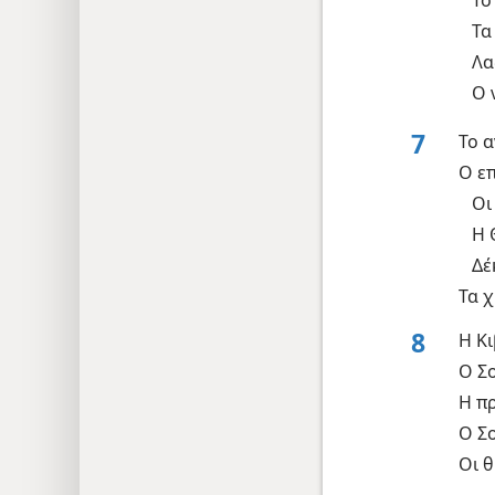
Το
Τα
Λα
Ο 
7
Το 
Ο ε
Οι
Η 
Δέ
Τα 
8
Η Κ
Ο Σ
Η π
Ο Σ
Οι θ