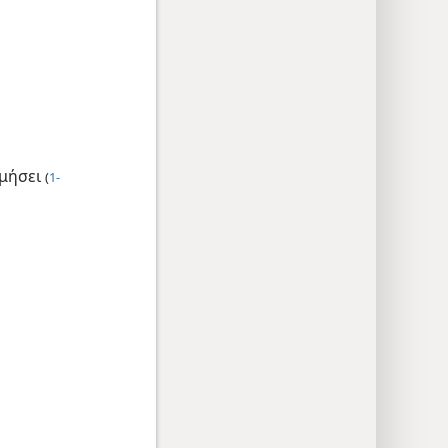
ομήσει
(
1-