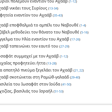
Σύριοι πολεμούν εναντίον του Αχαάβ
(
1-12
)
χαάβ νικάει τους Συρίους
(
13-34
)
φητεία εναντίον του Αχαάβ
(
35-43
)
χαάβ εποφθαλμιά το αμπέλι του Ναβουθέ
(
1-4
)
εζάβελ μεθοδεύει τον θάνατο του Ναβουθέ
(
5-16
)
γγελμα του Ηλία εναντίον του Αχαάβ
(
17-26
)
χαάβ ταπεινώνει τον εαυτό του
(
27-29
)
ωσαφάτ συμμαχεί με τον Αχαάβ
(
1-12
)
ιχαΐας προφητεύει ήττα
(
13-28
)
α απατηλό πνεύμα ξεγελάει τον Αχαάβ
(
21, 22
)
χαάβ σκοτώνεται στη Ραμώθ-γαλαάδ
(
29-40
)
ασιλεία του Ιωσαφάτ στον Ιούδα
(
41-50
)
οζίας, βασιλιάς του Ισραήλ
(
51-53
)