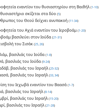
ροφητεία εναντίον του θυσιαστηρίου στη Βαιθήλ
(
1-10
)
 θυσιαστήριο σκίζεται στα δύο
(
5
)
νθρωπος του Θεού δείχνει ανυπακοή
(
11-34
)
ροφητεία του Αχιά εναντίον του Ιεροβοάμ
(
1-20
)
οβοάμ βασιλεύει στον Ιούδα
(
21-31
)
εισβολή του Σισάκ
(
25, 26
)
ιάμ, βασιλιάς του Ιούδα
(
1-8
)
ά, βασιλιάς του Ιούδα
(
9-24
)
αδάβ, βασιλιάς του Ισραήλ
(
25-32
)
αασά, βασιλιάς του Ισραήλ
(
33, 34
)
ρίση του Ιεχωβά εναντίον του Βαασά
(
1-7
)
ά, βασιλιάς του Ισραήλ
(
8-14
)
μβρί, βασιλιάς του Ισραήλ
(
15-20
)
ρί, βασιλιάς του Ισραήλ
(
21-28
)