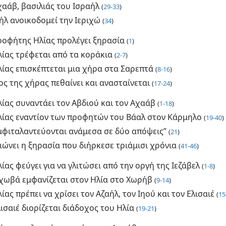
χαάβ, βασιλιάς του Ισραήλ
(
29-33
)
ήλ ανοικοδομεί την Ιεριχώ
(
34
)
ροφήτης Ηλίας προλέγει ξηρασία
(
1
)
λίας τρέφεται από τα κοράκια
(
2-7
)
λίας επισκέπτεται μια χήρα στα Σαρεπτά
(
8-16
)
ος της χήρας πεθαίνει και ανασταίνεται
(
17-24
)
ίας συναντάει τον Αβδιού και τον Αχαάβ
(
1-18
)
λίας εναντίον των προφητών του Βάαλ στον Κάρμηλο
(
19-40
)
μφιταλαντεύονται ανάμεσα σε δύο απόψεις”
(
21
)
ιώνει η ξηρασία που διήρκεσε τριάμισι χρόνια
(
41-46
)
ίας φεύγει για να γλιτώσει από την οργή της Ιεζάβελ
(
1-8
)
εχωβά εμφανίζεται στον Ηλία στο Χωρήβ
(
9-14
)
ίας πρέπει να χρίσει τον Αζαήλ, τον Ιηού και τον Ελισαιέ
(
15
ισαιέ διορίζεται διάδοχος του Ηλία
(
19-21
)