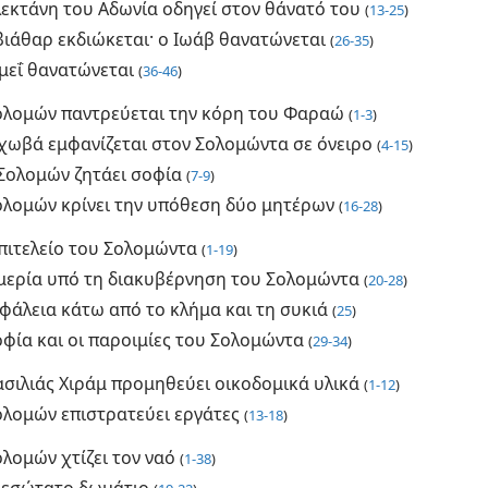
λεκτάνη του Αδωνία οδηγεί στον θάνατό του
(
13-25
)
βιάθαρ εκδιώκεται· ο Ιωάβ θανατώνεται
(
26-35
)
ιμεΐ θανατώνεται
(
36-46
)
ολομών παντρεύεται την κόρη του Φαραώ
(
1-3
)
εχωβά εμφανίζεται στον Σολομώντα σε όνειρο
(
4-15
)
Σολομών ζητάει σοφία
(
7-9
)
ολομών κρίνει την υπόθεση δύο μητέρων
(
16-28
)
επιτελείο του Σολομώντα
(
1-19
)
μερία υπό τη διακυβέρνηση του Σολομώντα
(
20-28
)
φάλεια κάτω από το κλήμα και τη συκιά
(
25
)
οφία και οι παροιμίες του Σολομώντα
(
29-34
)
ασιλιάς Χιράμ προμηθεύει οικοδομικά υλικά
(
1-12
)
ολομών επιστρατεύει εργάτες
(
13-18
)
λομών χτίζει τον ναό
(
1-38
)