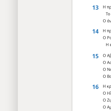
13
Η π
Το
Ο ά
14
Η π
Ο Ρ
Η 
15
Ο Αβ
Ο Ασ
Ο Ν
Ο Β
16
Η κ
Ο Ηλ
Ο Ζι
Ο Αμ