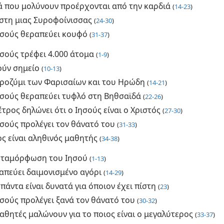
ά που μολύνουν προέρχονται από την καρδιά
(
14-23
)
ίστη μιας Συροφοίνισσας
(
24-30
)
ησούς θεραπεύει κουφό
(
31-37
)
ησούς τρέφει 4.000 άτομα
(
1-9
)
ούν σημείο
(
10-13
)
προζύμι των Φαρισαίων και του Ηρώδη
(
14-21
)
ησούς θεραπεύει τυφλό στη Βηθσαϊδά
(
22-26
)
τρος δηλώνει ότι ο Ιησούς είναι ο Χριστός
(
27-30
)
ησούς προλέγει τον θάνατό του
(
31-33
)
ς είναι αληθινός μαθητής
(
34-38
)
εταμόρφωση του Ιησού
(
1-13
)
απεύει δαιμονισμένο αγόρι
(
14-29
)
 πάντα είναι δυνατά για όποιον έχει πίστη
(
23
)
ησούς προλέγει ξανά τον θάνατό του
(
30-32
)
αθητές μαλώνουν για το ποιος είναι ο μεγαλύτερος
(
33-37
)