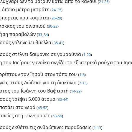
 λυχνάρι δεν το βάζουν κάτω από το καλάθι
(
21-23
)
 όποιο μέτρο μετράτε
(
24, 25
)
σπορέας που κοιμάται
(
26-29
)
κόκκος του σιναπιού
(
30-32
)
ήση παραβολών
(
33, 34
)
ησούς γαληνεύει θύελλα
(
35-41
)
σούς στέλνει δαίμονες σε γουρούνια
(
1-20
)
 του Ιαείρου· γυναίκα αγγίζει τα εξωτερικά ρούχα του Ιη
ρρίπτουν τον Ιησού στον τόπο του
(
1-6
)
ίες στους Δώδεκα για τη διακονία
(
7-13
)
ατος του Ιωάννη του Βαφτιστή
(
14-29
)
ησούς τρέφει 5.000 άτομα
(
30-44
)
πατάει στο νερό
(
45-52
)
απείες στη Γεννησαρέτ
(
53-56
)
σούς εκθέτει τις ανθρώπινες παραδόσεις
(
1-13
)