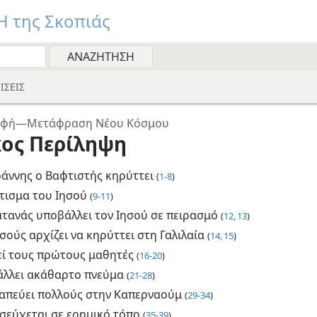
 της Σκοπιάς
ΙΣΕΙΣ
ραφή—Μετάφραση Νέου Κόσμου
ος Περίληψη
ωάννης ο Βαφτιστής κηρύττει
(
1-8
)
τισμα του Ιησού
(
9-11
)
ατανάς υποβάλλει τον Ιησού σε πειρασμό
(
12, 13
)
σούς αρχίζει να κηρύττει στη Γαλιλαία
(
14, 15
)
εί τους πρώτους μαθητές
(
16-20
)
άλλει ακάθαρτο πνεύμα
(
21-28
)
απεύει πολλούς στην Καπερναούμ
(
29-34
)
σεύχεται σε ερημικό τόπο
(
35-39
)