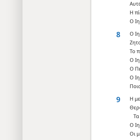
Αυτ
Η π
Ο Ι
8
Ο Ι
Ζητ
Το 
Ο Ι
Ο Πέ
Ο Ι
Ποιο
9
Η μ
Θερ
Τα
Ο Ι
Οι μ