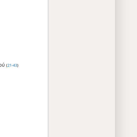
σού
(
21-43
)