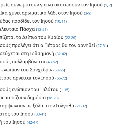
ιερείς συνωμοτούν για να σκοτώσουν τον Ιησού
(
1, 2
)
ίκα χύνει αρωματικό λάδι στον Ιησού
(
3-9
)
ύδας προδίδει τον Ιησού
(
10, 11
)
τελευταίο Πάσχα
(
12-21
)
ίζεται το Δείπνο του Κυρίου
(
22-26
)
σούς προλέγει ότι ο Πέτρος θα τον αρνηθεί
(
27-31
)
σεύχεται στη Γεθσημανή
(
32-42
)
ησούς συλλαμβάνεται
(
43-52
)
η ενώπιον του Σάνχεδριν
(
53-65
)
έτρος αρνείται τον Ιησού
(
66-72
)
ησούς ενώπιον του Πιλάτου
(
1-15
)
 περιπαίζουν δημόσια
(
16-20
)
 καρφώνουν σε ξύλο στον Γολγοθά
(
21-32
)
ατος του Ιησού
(
33-41
)
ή του Ιησού
(
42-47
)