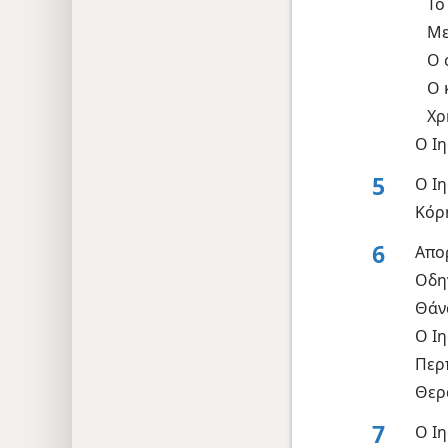
Το
Με
Ο 
Ο 
Χρ
Ο Ι
5
Ο Ιη
Κόρη
6
Απο
Οδηγ
Θάν
Ο Ι
Περ
Θερ
7
Ο Ιη