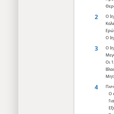
Θερ
2
Ο Ι
Καλε
Ερώ
Ο Ιη
3
Ο Ι
Μεγ
Οι 
Βλα
Μητ
4
Π
ΑΡΑ
Ο 
Γι
Εξ