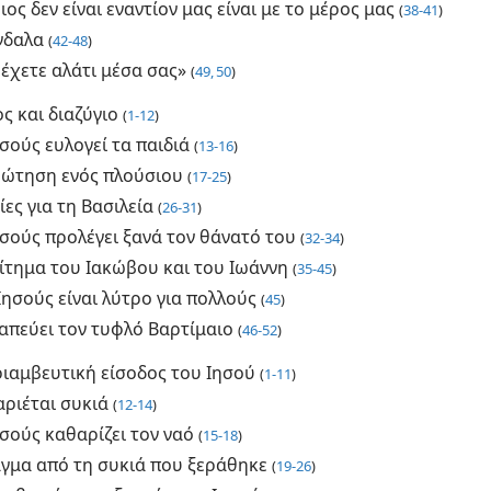
ος δεν είναι εναντίον μας είναι με το μέρος μας
(
38-41
)
νδαλα
(
42-48
)
έχετε αλάτι μέσα σας»
(
49, 50
)
ς και διαζύγιο
(
1-12
)
σούς ευλογεί τα παιδιά
(
13-16
)
ρώτηση ενός πλούσιου
(
17-25
)
ες για τη Βασιλεία
(
26-31
)
ησούς προλέγει ξανά τον θάνατό του
(
32-34
)
αίτημα του Ιακώβου και του Ιωάννη
(
35-45
)
Ιησούς είναι λύτρο για πολλούς
(
45
)
απεύει τον τυφλό Βαρτίμαιο
(
46-52
)
ριαμβευτική είσοδος του Ιησού
(
1-11
)
αριέται συκιά
(
12-14
)
σούς καθαρίζει τον ναό
(
15-18
)
αγμα από τη συκιά που ξεράθηκε
(
19-26
)