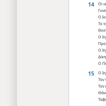
14
Οι 
Γυνα
Ο Ιο
Το 
Θεσπ
Ο Ιη
Προ
Ο Ι
Δίκ
Ο Π
15
Ο Ι
Τον
Τον
Θάν
Ταφ