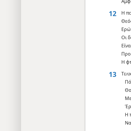
Αμφ
12
Η π
Θεό
Ερώ
Οι 
Είνα
Προ
Η φ
13
Τ
ΕΛΙ
Πό
Θα
Με
Έρ
Η 
Να