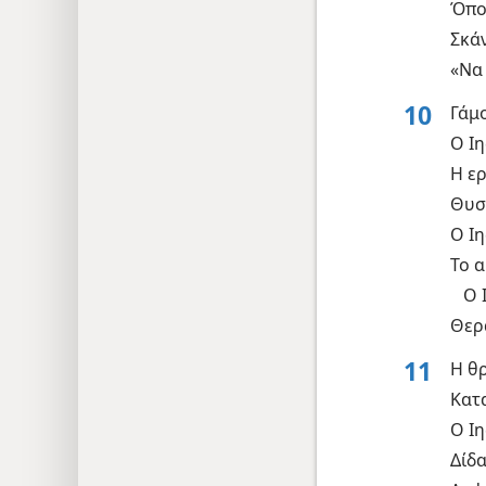
Όποι
Σκά
«Να 
10
Γάμο
Ο Ιη
Η ε
Θυσί
Ο Ι
Το 
Ο 
Θερ
11
Η θ
Κατ
Ο Ιη
Δίδ