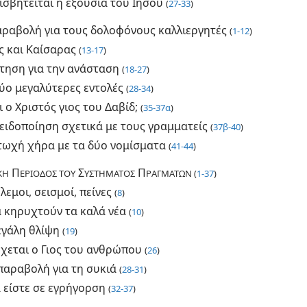
ισβητείται η εξουσία του Ιησού
(
27-33
)
αραβολή για τους δολοφόνους καλλιεργητές
(
1-12
)
ς και Καίσαρας
(
13-17
)
τηση για την ανάσταση
(
18-27
)
δύο μεγαλύτερες εντολές
(
28-34
)
ι ο Χριστός γιος του Δαβίδ;
(
35-37α
)
ειδοποίηση σχετικά με τους γραμματείς
(
37β-40
)
τωχή χήρα με τα δύο νομίσματα
(
41-44
)
Π
Σ
Π
ΚΗ
ΕΡΙΟΔΟΣ ΤΟΥ
ΥΣΤΗΜΑΤΟΣ
ΡΑΓΜΑΤΩΝ (
1-37
)
λεμοι, σεισμοί, πείνες
(
8
)
 κηρυχτούν τα καλά νέα
(
10
)
γάλη θλίψη
(
19
)
χεται ο Γιος του ανθρώπου
(
26
)
παραβολή για τη συκιά
(
28-31
)
 είστε σε εγρήγορση
(
32-37
)