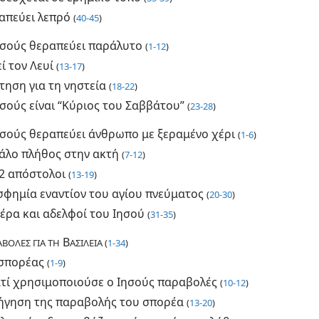
απεύει λεπρό
(
40-45
)
ησούς θεραπεύει παράλυτο
(
1-12
)
ί τον Λευί
(
13-17
)
τηση για τη νηστεία
(
18-22
)
σούς είναι “Κύριος του Σαββάτου”
(
23-28
)
ησούς θεραπεύει άνθρωπο με ξεραμένο χέρι
(
1-6
)
άλο πλήθος στην ακτή
(
7-12
)
12 απόστολοι
(
13-19
)
σφημία εναντίον του αγίου πνεύματος
(
20-30
)
έρα και αδελφοί του Ιησού
(
31-35
)
Β
ΒΟΛΕΣ ΓΙΑ ΤΗ
ΑΣΙΛΕΙΑ (
1-34
)
σπορέας
(
1-9
)
ατί χρησιμοποιούσε ο Ιησούς παραβολές
(
10-12
)
ήγηση της παραβολής του σπορέα
(
13-20
)