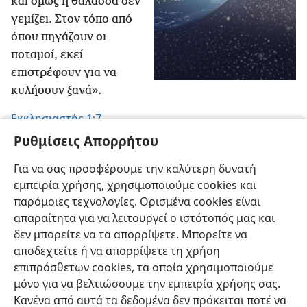
και όμως η θάλασσα δεν
γεμίζει. Στον τόπο από
όπου πηγάζουν οι
ποταμοί, εκεί
επιστρέφουν για να
κυλήσουν ξανά».
Εκκλησιαστής 1:7
Ρυθμίσεις Απορρήτου
«Υπάρχει Αυτός που κατοικεί πάνω από τον κύκλο
Για να σας προσφέρουμε την καλύτερη δυνατή
της γης».
εμπειρία χρήσης, χρησιμοποιούμε cookies και
Ησαΐας 40:22
παρόμοιες τεχνολογίες. Ορισμένα cookies είναι
απαραίτητα για να λειτουργεί ο ιστότοπός μας και
δεν μπορείτε να τα απορρίψετε. Μπορείτε να
αποδεχτείτε ή να απορρίψετε τη χρήση
επιπρόσθετων cookies, τα οποία χρησιμοποιούμε
Ελληνική
Κοινή Χρήση
Προτιμήσεις
μόνο για να βελτιώσουμε την εμπειρία χρήσης σας.
Copyright
© 2026 Watch Tower Bible and Tract Society of Pennsylvania
Κανένα από αυτά τα δεδομένα δεν πρόκειται ποτέ να