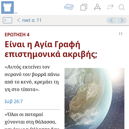
nwt σ. 11
ΕΡΩΤΗΣΗ 4
Είναι η Αγία Γραφή
επιστημονικά ακριβής;
«Αυτός εκτείνει τον
ουρανό του βορρά πάνω
από το κενό, κρεμάει τη
γη στο τίποτα».
Ιώβ 26:7
«Όλοι οι ποταμοί
χύνονται στη θάλασσα,