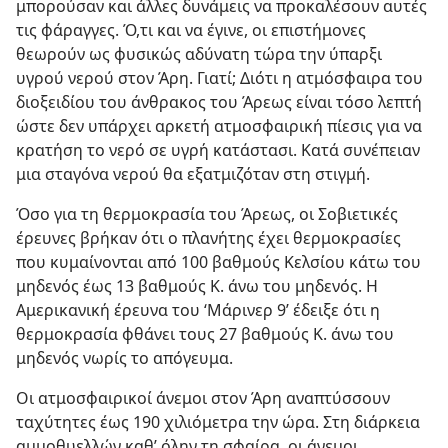
μπορούσαν και άλλες δυνάμεις να προκαλέσουν αυτές
τις φάραγγες. Ό,τι και να έγινε, οι επιστήμονες
θεωρούν ως φυσικώς αδύνατη τώρα την ύπαρξι
υγρού νερού στον Άρη. Γιατί; Διότι η ατμόσφαιρα του
διοξειδίου του άνθρακος του Άρεως είναι τόσο λεπτή
ώστε δεν υπάρχει αρκετή ατμοσφαιρική πίεσις για να
κρατήση το νερό σε υγρή κατάστασι. Κατά συνέπειαν
μια σταγόνα νερού θα εξατμιζόταν στη στιγμή.
Όσο για τη θερμοκρασία του Άρεως, οι Σοβιετικές
έρευνες βρήκαν ότι ο πλανήτης έχει θερμοκρασίες
που κυμαίνονται από 100 βαθμούς Κελσίου κάτω του
μηδενός έως 13 βαθμούς Κ. άνω του μηδενός. Η
Αμερικανική έρευνα του ‘Μάρινερ 9’ έδειξε ότι η
θερμοκρασία φθάνει τους 27 βαθμούς Κ. άνω του
μηδενός νωρίς το απόγευμα.
Οι ατμοσφαιρικοί άνεμοι στον Άρη αναπτύσσουν
ταχύτητες έως 190 χιλιόμετρα την ώρα. Στη διάρκεια
αμμοθυελλών καθ’ όλην τη σφαίρα, οι άνεμοι