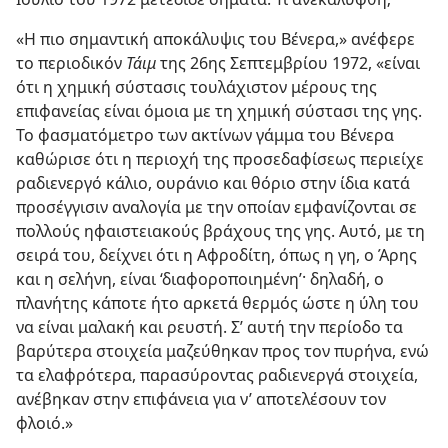
«Η πιο σημαντική αποκάλυψις του Βένερα,» ανέφερε
το περιοδικόν
Τάιμ
της 26ης Σεπτεμβρίου 1972, «είναι
ότι η χημική σύστασις τουλάχιστον μέρους της
επιφανείας είναι όμοια με τη χημική σύστασι της γης.
Το φασματόμετρο των ακτίνων γάμμα του Βένερα
καθώρισε ότι η περιοχή της προσεδαφίσεως περιείχε
ραδιενεργό κάλιο, ουράνιο και θόριο στην ίδια κατά
προσέγγισιν αναλογία με την οποίαν εμφανίζονται σε
πολλούς ηφαιστειακούς βράχους της γης. Αυτό, με τη
σειρά του, δείχνει ότι η Αφροδίτη, όπως η γη, ο Άρης
και η σελήνη, είναι ‘διαφοροποιημένη’· δηλαδή, ο
πλανήτης κάποτε ήτο αρκετά θερμός ώστε η ύλη του
να είναι μαλακή και ρευστή. Σ’ αυτή την περίοδο τα
βαρύτερα στοιχεία μαζεύθηκαν προς τον πυρήνα, ενώ
τα ελαφρότερα, παρασύροντας ραδιενεργά στοιχεία,
ανέβηκαν στην επιφάνεια για ν’ αποτελέσουν τον
φλοιό.»