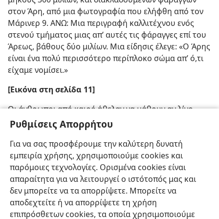
στον Άρη, από μια φωτογραφία που ελήφθη από τον
Μάρινερ 9. ΑΝΩ: Μια περιγραφή καλλιτέχνου ενός
στενού τμήματος μιας απ’ αυτές τις φάραγγες επί του
Άρεως, βάθους δύο μιλίων. Μια είδησις έλεγε: «Ο Άρης
είναι ένα πολύ περισσότερο περίπλοκο σώμα απ’ ό,τι
είχαμε νομίσει.»
[Εικόνα στη σελίδα 11]
Οι άνθρωποι από καιρό ήθελαν να μάθουν αν λίγο
ηλιακό φως μπορούσε να διαπεράση τα πυκνά νέφη
Ρυθμίσεις Απορρήτου
τής Αφροδίτης. Η Σοβιετική αποστολή του ‘Βένερα 8’
Για να σας προσφέρουμε την καλύτερη δυνατή
που προσεδαφίσθηκε στην Αφροδίτη απεκάλυψε το
εμπειρία χρήσης, χρησιμοποιούμε cookies και
μυστικό.
παρόμοιες τεχνολογίες. Ορισμένα cookies είναι
απαραίτητα για να λειτουργεί ο ιστότοπός μας και
δεν μπορείτε να τα απορρίψετε. Μπορείτε να
αποδεχτείτε ή να απορρίψετε τη χρήση
επιπρόσθετων cookies, τα οποία χρησιμοποιούμε
Ελληνική
Κοινή Χρήση
Προτιμήσεις