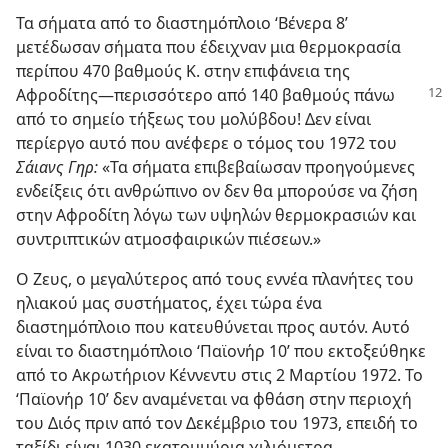
Τα σήματα από το διαστημόπλοιο ‘Βένερα 8’
μετέδωσαν σήματα που έδειχναν μια θερμοκρασία
περίπου 470 βαθμούς Κ. στην επιφάνεια της
Αφροδίτης—περισσότερο
από 140 βαθμούς πάνω
από το σημείο τήξεως του μολύβδου! Δεν είναι
περίεργο αυτό που ανέφερε ο τόμος του 1972 του
Σάιανς Γηρ:
«Τα σήματα επιβεβαίωσαν προηγούμενες
ενδείξεις ότι ανθρώπινο ον δεν θα μπορούσε να ζήση
στην Αφροδίτη λόγω των υψηλών θερμοκρασιών και
συντριπτικών ατμοσφαιρικών πιέσεων.»
Ο Ζευς, ο μεγαλύτερος από τους εννέα πλανήτες του
ηλιακού μας συστήματος, έχει τώρα ένα
διαστημόπλοιο που κατευθύνεται προς αυτόν. Αυτό
είναι το διαστημόπλοιο ‘Παϊονήρ 10’ που εκτοξεύθηκε
από το Ακρωτήριον Κέννεντυ στις 2 Μαρτίου 1972. Το
‘Παϊονήρ 10’ δεν αναμένεται να φθάση στην περιοχή
του Διός πριν από τον Δεκέμβριο του 1973, επειδή το
ταξίδι είναι 1030 εκατομμύρια χιλιόμετρα.