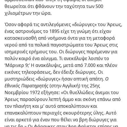
θεωρείται ότι φθάνουν την ταχύτητα των 500
χιλιομέτρων την ώρα.
Όσον αφορά τις αντιλεγόμενες «διώρυγες» του Άρεως,
ένας αστρονόμος το 1895 είχε τη γνώμη ότι είχαν
κατασκευασθή από νοήμονα όντα για τη μεταφορά
νερού από τα πολικά παγοστρώματα του Άρεως στις
ισημερινές ερήμους του. Οι διώρυγες παρέμεναν για
πολύν καιρό ένα αίνιγμα. Τι ανεκάλυψε λοιπόν το
‘Μάρινερ 9;’ Η ανακάλυψις, μετά από 7.000 και πλέον
εικόνες τηλεοράσεως, δεν έδειξε διώρυγες. Οι
μυστηριώδεις «διώρυγες» ήσαν οπτική απάτη.
Ο
Εθνικός Παρατηρητής
(στην Αγγλική) της 25ης
Νοεμβρίου 1972 εξήγησε: «Οι θυελλώδεις άνεμοι του
Άρεως παρασύρουν λεπτή άμμο και σκόνη επάνω από
τον πλανήτη και μ’ αυτό αποκαλύπτουν και
επανακαλύπτουν περιοχές σκουρότερης ύλης. Αυτό
είναι αρκετό για έναν που θέλει να βρη διώρυγες για
να τις δη.» Οι φάραγκες στον Άρη φαίνεται επίσης να