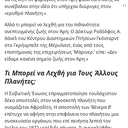
συνέβαλαν
στην ιδέα ότι υπήρχαν διώρυγες στον
«ερυθρό πλανήτη.»
Αλλά τι μπορεί να λεχθή για την πιθανότητα
ανεπτυγμένης ζωής στον Άρη; Ο Δόκτωρ Ροδόλφος Α.
Χάνελ του Κέντρου Διαστημικών Πτήσεων Γκόνταρντ
στο Γκρήνμπελτ της Μέρυλαντ, ένας από τους
επιστήμονας της επιχειρήσεως ‘Μάρινερ,’ είπε: «Δεν
είδαμε κανένα σημείο ζωής στον Άρη.»
Τι Μπορεί να Λεχθή για Τους Άλλους
Πλανήτες;
Η Σοβιετική Ένωσις επραγματοποίησε τουλάχιστον
δέκα αποστολές στον νεφοσκεπή πλανήτη που
ονομάζεται Αφροδίτη. Η αποστολή των ‘Βένερα 8’
επέτυχε να αφήση στην επιφάνεια του πλανήτου μια
συσκευασία οργάνων, που επί πενήντα λεπτά τον
Ιούλιο του 1972 μετέδιδε σήματα. Τι ανεκαλύφθη;