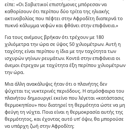
είπε: «Οι Σοβιετικοί επιστήμονες μπόρεσαν να
καθορίσουν ότι περίπου δύο τρίτα της ηλιακής
ακτινοβολίας που πέφτει στην Αφροδίτη διαπερνά το
πυκνό κάλυμμα νεφών και φθάνει στην επιφάνεια.»
Για τους ανέμους βρήκαν ότι τρέχουν με 180
χιλιόμετρα την ώρα σε ύψος 50 χιλιομέτρων. Αυτή η
ταχύτης είναι περίπου η ίδια με την ταχύτητα των
ισχυρών γηίνων ρευμάτων. Κοντά στην επιφάνεια οι
άνεμοι έτρεχαν με ταχύτητα έξη περίπου χιλιομέτρων
την ώρα.
Μια άλλη ανακάλυψις ήταν ότι ο πλανήτης δεν
ψύχεται τις νυκτερινές περιόδους. Η ατμόσφαιρα του
πλανήτου δημιουργεί εκείνο που λέγεται «κατάστασις
θερμοκηπίου» που διατηρεί τη θερμότητα ώστε να μη
φεύγη τη νύχτα. Ποια είναι η θερμοκρασία αυτής της
θερμότητος, και έχοντας αυτό υπ’ όψιν, θα μπορούσε
να υπάρχη ζωή στην Αφροδίτη;