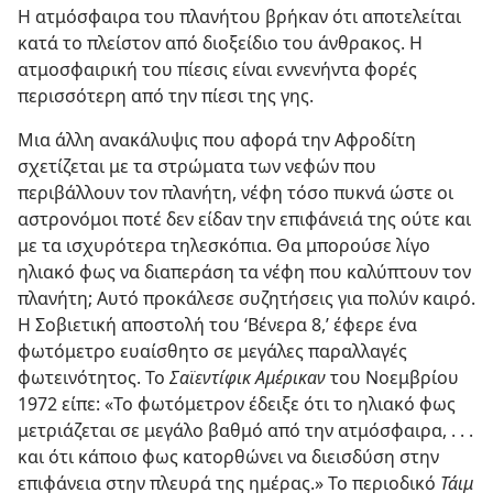
Η ατμόσφαιρα του πλανήτου βρήκαν ότι αποτελείται
κατά το πλείστον από διοξείδιο του άνθρακος. Η
ατμοσφαιρική του πίεσις είναι εννενήντα φορές
περισσότερη από την πίεσι της γης.
Μια άλλη ανακάλυψις που αφορά την Αφροδίτη
σχετίζεται με τα στρώματα των νεφών που
περιβάλλουν τον πλανήτη, νέφη τόσο πυκνά ώστε οι
αστρονόμοι ποτέ δεν είδαν την επιφάνειά της ούτε και
με τα ισχυρότερα τηλεσκόπια. Θα μπορούσε λίγο
ηλιακό φως να διαπεράση τα νέφη που καλύπτουν τον
πλανήτη; Αυτό προκάλεσε συζητήσεις για πολύν καιρό.
Η Σοβιετική αποστολή του ‘Βένερα 8,’ έφερε ένα
φωτόμετρο ευαίσθητο σε μεγάλες παραλλαγές
φωτεινότητος. Το
Σαϊεντίφικ Αμέρικαν
του Νοεμβρίου
1972 είπε: «Το φωτόμετρον έδειξε ότι το ηλιακό φως
μετριάζεται σε μεγάλο βαθμό από την ατμόσφαιρα, . . .
και ότι κάποιο φως κατορθώνει να διεισδύση στην
επιφάνεια στην πλευρά της ημέρας.» Το περιοδικό
Τάιμ