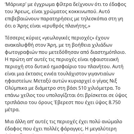
‘Μάρινερ’ με έγχρωμα φίλτρα δείχνουν ότι το έδαφος
του Άρεως, είναι χρώματος κοκκινωπού. Αυτό
επιβεβαιώνουν παρατηρήσεις με τηλεσκόπια στη γη
ότι ο Άρης είναι «ερυθρός πλανήτης.»
Τέσσερις κύριες «γεωλογικές περιοχές» έχουν
ανακαλυφθή στον Άρη, με τη βοήθεια χιλιάδων
φωτογραφιών που μετεδόθησαν από διαστημόπλοιο.
Η πρώτη απ’ αυτές τις περιοχές είναι ηφαιστειακή
περιοχή στο δυτικό ημισφαίριο του πλανήτου. Αυτή
είναι μια έκτασις εννέα τουλάχιστον γιγαντιαίων
ηφαιστείων. Μεταξύ αυτών κυριαρχεί ο γίγας Νιξ
Ολύμπικα με διάμετρο στη βάσι 510 χιλιόμετρα. Το
επάνω χείλος του υπολογίζεται ότι βρίσκεται σε ύψος
τριπλάσιο του όρους Έβερεστ που έχει ύψος 8.750
μέτρα.
Μια άλλη απ’ αυτές τις περιοχές έχει πολύ ανώμαλο
έδαφος που έχει πολλές φάραγγες. Η μεγαλύτερη