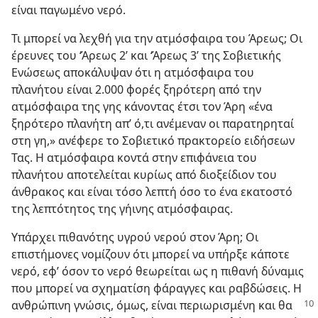
είναι παγωμένο νερό.
Τι μπορεί να λεχθή για την ατμόσφαιρα του Άρεως; Οι
έρευνες του ‘Άρεως 2’ και ‘Άρεως 3’ της Σοβιετικής
Ενώσεως αποκάλυψαν ότι η ατμόσφαιρα του
πλανήτου είναι 2.000 φορές ξηρότερη από την
ατμόσφαιρα της γης κάνοντας έτσι τον Άρη «ένα
ξηρότερο πλανήτη απ’ ό,τι ανέμεναν οι παρατηρηταί
στη γη,» ανέφερε το Σοβιετικό πρακτορείο ειδήσεων
Τας. Η ατμόσφαιρα κοντά στην επιφάνεια του
πλανήτου αποτελείται κυρίως από διοξείδιον του
άνθρακος και είναι τόσο λεπτή όσο το ένα εκατοστό
της λεπτότητος της γήινης ατμόσφαιρας.
Υπάρχει πιθανότης υγρού νερού στον Άρη; Οι
επιστήμονες νομίζουν ότι μπορεί να υπήρξε κάποτε
νερό, εφ’ όσον το νερό θεωρείται ως η πιθανή δύναμις
που μπορεί να σχηματίση φάραγγες και ραβδώσεις. Η
ανθρώπινη γνώσις,
όμως, είναι περιωρισμένη και θα