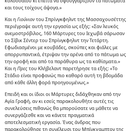
κολοσσαίου κι έπειτα να σφουγγαρίζουν τα πατώματα
και τους τοίχους άψογα.»
Και η
Γιούνιον
του Σπρίνγκφηλντ της Μασσαχουσέττης
περιέγραψε αυτή την εργασία ως εξής: «Σαν λευκός
ανεμοστρόβιλος, 160 Μάρτυρες του Ιεχωβά σάρωσαν
το Σίβικ Σέντερ του Σπρίνγκφηλντ την Τετάρτη.
Εφωδιασμένοι με κουβάδες, σκούπες και φιάλες με
απορρυπαντικά, έτριψαν την αρένα από το πάτωμα ως
την οροφή και από τα παράθυρα ως τα καθίσματα.»
Και η
Πρες
του Κλήβελαντ παρετήρησε τα εξής: «Το
Στάδιο είναι προφανώς πιο καθαρό αυτή τη βδομάδα
από κάθε άλλη φορά προηγουμένως.»
Επειδή και οι ίδιοι οι Μάρτυρες διδάχθηκαν από την
Αγία Γραφή, αν κι εσείς παρακολουθήτε αυτές τις
συνελεύσεις πιθανώς θα μπορούσατε να μάθετε να
συνεργάζεσθε και να κάνετε πραγματικά
αποτελεσματική εργασία. Ένας άνδρας που
παρακολούθησε τη συνέλευσι του Μπίγκχαμπτον της