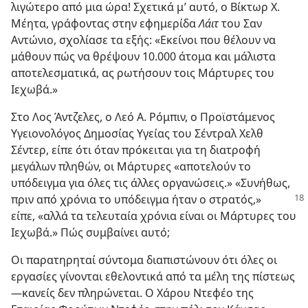
λιγώτερο από μια ώρα! Σχετικά μ’ αυτό, ο Βίκτωρ Χ.
Μέητα, γράφοντας στην εφημερίδα
Λάιτ
του Σαν
Αντώνιο, σχολίασε τα εξής: «Εκείνοι που θέλουν να
μάθουν πώς να θρέψουν 10.000 άτομα και μάλιστα
αποτελεσματικά, ας ρωτήσουν τοις Μάρτυρες του
Ιεχωβά.»
Στο Λος Άντζελες, ο Λεό Α. Ρόμπιν, ο Προϊστάμενος
Υγειονολόγος Δημοσίας Υγείας του Σέντραλ Χελθ
Σέντερ, είπε ότι όταν πρόκειται για τη διατροφή
μεγάλων πληθών, οι Μάρτυρες «αποτελούν το
υπόδειγμα για όλες τις άλλες οργανώσεις.» «Συνήθως,
πριν από χρόνια
το υπόδειγμα ήταν ο στρατός,»
είπε, «αλλά τα τελευταία χρόνια είναι οι Μάρτυρες του
Ιεχωβά.» Πώς συμβαίνει αυτό;
Οι παρατηρηταί σύντομα διαπιστώνουν ότι όλες οι
εργασίες γίνονται εθελοντικά από τα μέλη της πίστεως
—κανείς δεν πληρώνεται. Ο Χάρου Ντεφέο της