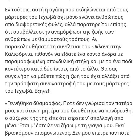
Εν τούτοις, αυτή η αγάπη που εκδηλώνεται από τους
μάρτυρες του Ιεχωβά όχι μόνο ενώνει ανθρώπους
από διαφορετικές φυλές, αλλά παρατηρείται επίσης
ότι συμβάλλει στην αναμόρφωσι της ζωής των
ανθρώπων με θαυμαστούς τρόπους. Αν
παρακολουθήσατε τη συνέλευσι του Ώκλαντ στην
Καλιφόρνια, πιθανόν να είδατε ένα κοντό άνδρα με
παραμορφωμένη σπονδυλική στήλη και με το ένα πόδι
κοντύτερο κατά δύο ίντσες από το άλλο. Θα σας
συγκινήση να μάθετε πώς η ζωή του έχει αλλάξει από
την πρόσφατη συναναστροφή του με τους μάρτυρες
του Ιεχωβά. Εξηγεί:
«Γεννήθηκα δύσμορφος. Ποτέ δεν γνώρισα τον πατέρα
μου, και όταν η μητέρα μου διευθέτησε να πανδρευθή,
ο σύζυγος της τής είπε ότι έπρεπε ν’ απαλλαγή από
μένα. Έτσι μ’ έστειλε να ζήσω με τη γιαγιά μου. Εκεί
βρισκόμουν απομονωμένος. Δεν μου επέτρεπαν ποτέ