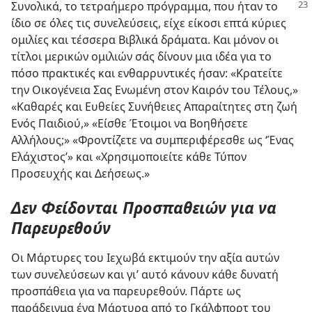
Συνολικά, το τετραήμερο πρόγραμμα, που ήταν το
ίδιο σε όλες τις συνελεύσεις, είχε είκοσι επτά κύριες
ομιλίες και τέσσερα Βιβλικά δράματα. Και μόνον οι
τίτλοι μερικών ομιλιών σάς δίνουν μια ιδέα για το
πόσο πρακτικές και ενθαρρυντικές ήσαν: «Κρατείτε
την Οικογένεια Σας Ενωμένη στον Καιρόν του Τέλους,»
«Καθαρές και Ευθείες Συνήθειες Απαραίτητες στη ζωή
Ενός Παιδιού,» «Είσθε Έτοιμοι να Βοηθήσετε
Αλλήλους;» «Φροντίζετε να συμπεριφέρεσθε ως ‘Ένας
Ελάχιστος’» και «Χρησιμοποιείτε κάθε Τύπον
Προσευχής και Δεήσεως.»
Δεν Φείδονται Προσπαθειών για να
Παρευρεθούν
Οι Μάρτυρες του Ιεχωβά εκτιμούν την αξία αυτών
των συνελεύσεων και γι’ αυτό κάνουν κάθε δυνατή
προσπάθεια για να παρευρεθούν. Πάρτε ως
παράδειγμα ένα Μάρτυρα από το Γκάλφπορτ του