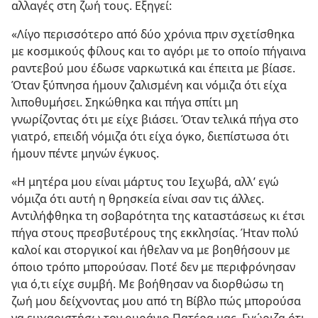
αλλαγές στη ζωή τους. Εξηγεί:
«Λίγο περισσότερο από δύο χρόνια πριν σχετίσθηκα
με κοσμικούς φίλους και το αγόρι με το οποίο πήγαινα
ραντεβού μου έδωσε ναρκωτικά και έπειτα με βίασε.
Όταν ξύπνησα ήμουν ζαλισμένη και νόμιζα ότι είχα
λιποθυμήσει. Σηκώθηκα και πήγα σπίτι μη
γνωρίζοντας ότι με είχε βιάσει. Όταν τελικά πήγα στο
γιατρό, επειδή νόμιζα ότι είχα όγκο, διεπίστωσα ότι
ήμουν πέντε μηνών έγκυος.
«Η μητέρα μου είναι μάρτυς του Ιεχωβά, αλλ’ εγώ
νόμιζα ότι αυτή η θρησκεία είναι σαν τις άλλες.
Αντιλήφθηκα τη σοβαρότητα της καταστάσεως κι έτσι
πήγα στους πρεσβυτέρους της εκκλησίας. Ήταν πολύ
καλοί και στοργικοί και ήθελαν να με βοηθήσουν με
όποιο τρόπο μπορούσαν. Ποτέ δεν με περιφρόνησαν
για ό,τι είχε συμβή. Με βοήθησαν να διορθώσω τη
ζωή μου δείχνοντας μου από τη Βίβλο πώς μπορούσα
να ευχαριστήσω τον ουράνιο Πατέρα μας. Γνώριζα ότι