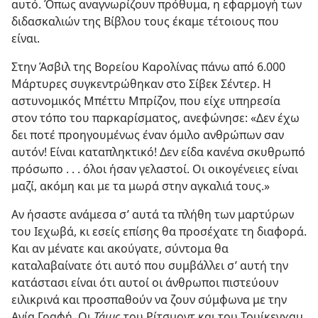
αυτό. Όπως αναγνωρίζουν πρόθυμα, η εφαρμογή των
διδασκαλιών της Βίβλου τους έκαμε τέτοιους που
είναι.
Στην Άσβιλ της Βορείου Καρολίνας πάνω από 6.000
Μάρτυρες συγκεντρώθηκαν στο Σίβεκ Σέντερ. Η
αστυνομικός Μπέττυ Μπρίζον, που είχε υπηρεσία
στον τόπο του παρκαρίσματος, ανεφώνησε: «Δεν έχω
δει ποτέ προηγουμένως έναν όμιλο ανθρώπων σαν
αυτόν! Είναι καταπληκτικό! Δεν είδα κανένα σκυθρωπό
πρόσωπο . . . όλοι ήσαν γελαστοί. Οι οικογένειες είναι
μαζί, ακόμη και με τα μωρά στην αγκαλιά τους.»
Αν ήσαστε ανάμεσα σ’ αυτά τα πλήθη των μαρτύρων
του Ιεχωβά, κι εσείς επίσης θα προσέχατε τη διαφορά.
Και αν μένατε και ακούγατε, σύντομα θα
καταλαβαίνατε ότι αυτό που συμβάλλει σ’ αυτή την
κατάστασι είναι ότι αυτοί οι άνθρωποι πιστεύουν
ειλικρινά και προσπαθούν να ζουν σύμφωνα με την
Αγία Γραφή. Οι
Τάιμς
του Ρίτσμοντ και του Τουίκενχαμ