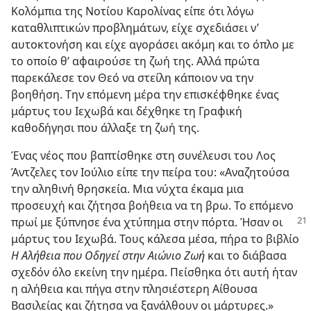
Κολόμπια της Νοτίου Καρολίνας είπε ότι λόγω
καταθλιπτικών προβλημάτων, είχε σχεδιάσει ν’
αυτοκτονήση και είχε αγοράσει ακόμη και το όπλο με
το οποίο θ’ αφαιρούσε τη ζωή της. Αλλά πρώτα
παρεκάλεσε τον Θεό να στείλη κάποιον να την
βοηθήση. Την επόμενη μέρα την επισκέφθηκε ένας
μάρτυς του Ιεχωβά και δέχθηκε τη Γραφική
καθοδήγησι που άλλαξε τη ζωή της.
Ένας νέος που βαπτίσθηκε στη συνέλευσι του Λος
Άντζελες τον Ιούλιο είπε την πείρα του: «Αναζητούσα
την αληθινή θρησκεία. Μια νύχτα έκαμα μια
προσευχή και ζήτησα βοήθεια να τη βρω. Το επόμενο
πρωί με ξύπνησε ένα
χτύπημα στην πόρτα. Ήσαν οι
μάρτυς του Ιεχωβά. Τους κάλεσα μέσα, πήρα το βιβλίο
Η Αλήθεια που Οδηγεί στην Αιώνιο Ζωή
και το διάβασα
σχεδόν όλο εκείνη την ημέρα. Πείσθηκα ότι αυτή ήταν
η αλήθεια και πήγα στην πλησιέστερη Αίθουσα
Βασιλείας και ζήτησα να ξανάλθουν οι μάρτυρες.»