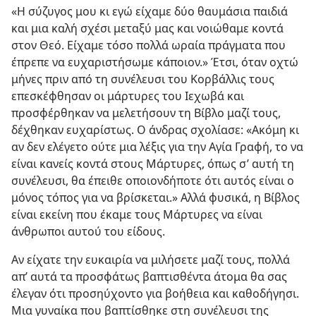
«Η σύζυγος μου κι εγώ είχαμε δύο θαυμάσια παιδιά
και μια καλή σχέσι μεταξύ μας και νοιώθαμε κοντά
στον Θεό. Είχαμε τόσο πολλά ωραία πράγματα που
έπρεπε να ευχαριστήσωμε κάποιον.» Έτσι, όταν οχτώ
μήνες πριν από τη συνέλευσι του Κορβάλλις τους
επεσκέφθησαν οι μάρτυρες του Ιεχωβά και
προσφέρθηκαν να μελετήσουν τη Βίβλο μαζί τους,
δέχθηκαν ευχαρίστως. Ο άνδρας σχολίασε: «Ακόμη κι
αν δεν ελέγετο ούτε μια λέξις για την Αγία Γραφή, το να
είναι κανείς κοντά στους Μάρτυρες, όπως σ’ αυτή τη
συνέλευσι, θα έπειθε οποιονδήποτε ότι αυτός είναι ο
μόνος τόπος για να βρίσκεται.» Αλλά φυσικά, η Βίβλος
είναι εκείνη που έκαμε τους Μάρτυρες να είναι
άνθρωποι αυτού του είδους.
Αν είχατε την ευκαιρία να μιλήσετε μαζί τους, πολλά
απ’ αυτά τα προσφάτως βαπτισθέντα άτομα θα σας
έλεγαν ότι προσηύχοντο για βοήθεια και καθοδήγησι.
Μια γυναίκα που βαπτίσθηκε στη συνέλευσι της