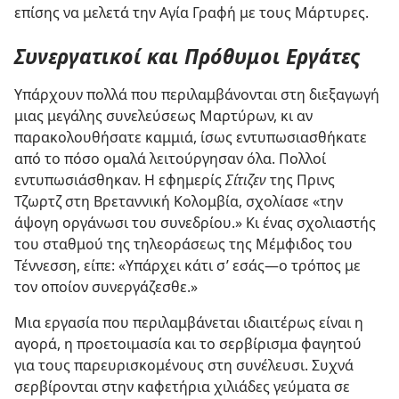
επίσης να μελετά την Αγία Γραφή με τους Μάρτυρες.
Συνεργατικοί και Πρόθυμοι Εργάτες
Υπάρχουν πολλά που περιλαμβάνονται στη διεξαγωγή
μιας μεγάλης συνελεύσεως Μαρτύρων, κι αν
παρακολουθήσατε καμμιά, ίσως εντυπωσιασθήκατε
από το πόσο ομαλά λειτούργησαν όλα. Πολλοί
εντυπωσιάσθηκαν. Η εφημερίς
Σίτιζεν
της Πρινς
Τζωρτζ στη Βρεταννική Κολομβία, σχολίασε «την
άψογη οργάνωσι του συνεδρίου.» Κι ένας σχολιαστής
του σταθμού της τηλεοράσεως της Μέμφιδος του
Τέννεσση, είπε: «Υπάρχει κάτι σ’ εσάς—ο τρόπος με
τον οποίον συνεργάζεσθε.»
Μια εργασία που περιλαμβάνεται ιδιαιτέρως είναι η
αγορά, η προετοιμασία και το σερβίρισμα φαγητού
για τους παρευρισκομένους στη συνέλευσι. Συχνά
σερβίρονται στην καφετήρια χιλιάδες γεύματα σε