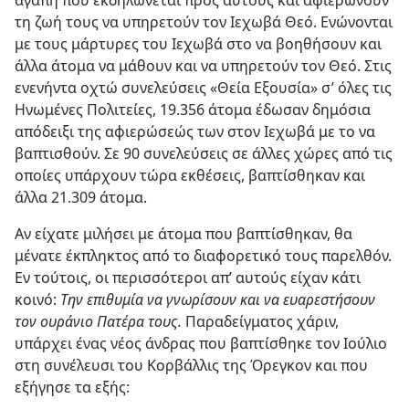
τη ζωή τους να υπηρετούν τον Ιεχωβά Θεό. Ενώνονται
με τους μάρτυρες του Ιεχωβά στο να βοηθήσουν και
άλλα άτομα να μάθουν και να υπηρετούν τον Θεό. Στις
ενενήντα οχτώ συνελεύσεις «Θεία Εξουσία» σ’ όλες τις
Ηνωμένες Πολιτείες, 19.356 άτομα έδωσαν δημόσια
απόδειξι της αφιερώσεώς των στον Ιεχωβά με το να
βαπτισθούν. Σε 90 συνελεύσεις σε άλλες χώρες από τις
οποίες υπάρχουν τώρα εκθέσεις, βαπτίσθηκαν και
άλλα 21.309 άτομα.
Αν είχατε μιλήσει με άτομα που βαπτίσθηκαν, θα
μένατε έκπληκτος από το διαφορετικό τους παρελθόν.
Εν τούτοις, οι περισσότεροι απ’ αυτούς είχαν κάτι
κοινό:
Την επιθυμία να γνωρίσουν και να ευαρεστήσουν
τον ουράνιο Πατέρα τους.
Παραδείγματος χάριν,
υπάρχει ένας νέος άνδρας που βαπτίσθηκε τον Ιούλιο
στη συνέλευσι του Κορβάλλις της Όρεγκον και που
εξήγησε τα εξής: