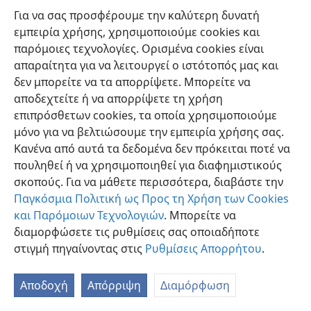
[Εικόνα στη σελίδα 21]
Για να σας προσφέρουμε την καλύτερη δυνατή
εμπειρία χρήσης, χρησιμοποιούμε cookies και
Πολλοί νέοι είναι μεταξύ εκείνων που βαπτίσθηκαν
παρόμοιες τεχνολογίες. Ορισμένα cookies είναι
από τους Μάρτυρες
απαραίτητα για να λειτουργεί ο ιστότοπός μας και
[Εικόνα στη σελίδα 22]
δεν μπορείτε να τα απορρίψετε. Μπορείτε να
αποδεχτείτε ή να απορρίψετε τη χρήση
Η Γραφική αφήγησις σχετικά με τον Σαμουήλ
επιπρόσθετων cookies, τα οποία χρησιμοποιούμε
παρουσιάσθηκε σε δράμα για να δώση μαθήματα
μόνο για να βελτιώσουμε την εμπειρία χρήσης σας.
σχετικά με τη διδασκαλία των τέκνων
Κανένα από αυτά τα δεδομένα δεν πρόκειται ποτέ να
πουληθεί ή να χρησιμοποιηθεί για διαφημιστικούς
σκοπούς. Για να μάθετε περισσότερα, διαβάστε την
Παγκόσμια Πολιτική ως Προς τη Χρήση των Cookies
και Παρόμοιων Τεχνολογιών
. Μπορείτε να
Ελληνική
Κοινή Χρήση
Προτιμήσεις
διαμορφώσετε τις ρυθμίσεις σας οποιαδήποτε
Copyright
© 2026 Watch Tower Bible and Tract Society of Pennsylvania
στιγμή πηγαίνοντας στις
Ρυθμίσεις Απορρήτου
.
Όροι Χρήσης
Πολιτική Απορρήτου
Ρυθμίσεις Απορρήτου
Σύνδεση
JW.ORG
Αποδοχή
Απόρριψη
Διαμόρφωση