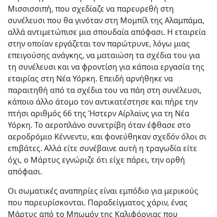
Μισσισσιπή, που σχεδίαζε να παρευρεθή στη
συνέλευσι που θα γινόταν στη Μομπίλ της Αλαμπάμα,
αλλά αντιμετώπισε μια σπουδαία απόφασι. Η εταιρεία
στην οποίαν εργάζεται τον παρώτρυνε, λόγω μιας
επειγούσης ανάγκης, να ματαιώση τα σχέδια του για
τη συνέλευσι και να φροντίση για κάποια εργασία της
εταιρίας στη Νέα Υόρκη. Επειδή αρνήθηκε να
παραιτηθή από τα σχέδια του να πάη στη συνέλευσι,
κάποιο άλλο άτομο τον αντικατέστησε και πήρε την
πτήσι αριθμός 66 της Ήστερν Αίρλαϊνς για τη Νέα
Υόρκη. Το αεροπλάνο συνετρίβη όταν έφθασε στο
αεροδρόμιο Κέννεντυ, και φονεύθηκαν σχεδόν όλοι σι
επιβάτες. Αλλά είτε συνέβαινε αυτή η τραγωδία είτε
όχι, ο Μάρτυς εγνώριζε ότι είχε πάρει, την ορθή
απόφασι.
Οι σωματικές αναπηρίες είναι εμπόδιο για μερικούς
που παρευρίσκονται. Παραδείγματος χάριν, ένας
Μάρτυς από το Μπωμόν της Καλιφόρνιας που