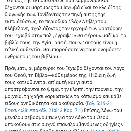
Το είδος της εκπαιδεύσεως που λαμβάνουν και
δέχονται οι μάρτυρες του Ιεχωβά είναι το κλειδί της
διαγωγής των. Τονίζοντας την πηγή αυτής της
εκπαιδεύσεως, το περιοδικό
Πλέην Ντήλερ
του
Κλήβελαντ, σχολιάζοντας τον ερχομό των μαρτύρων
του Ιεχωβά στην πόλι, έγραψε: «Θα φέρουν μαζί και το
βιβλίο τους, την Αγία Γραφή, που γι’ αυτούς είναι η
τελική αυθεντία. Θα μπορούσατε να τους ονομάσετε
ανθρώπους του βιβλίου.»
Πράγματι, οι μάρτυρες του Ιεχωβά δέχονται τον Λόγο
του Θεού, τη Βίβλο—κάθε μέρος της. Η ίδια η ζωή
τους κατευθύνεται απ’ αυτή και γι αυτό
αποστρέφονται το ψέμα, την κλοπή, την πορνεία, την
μοιχεία, τη χρήσι ναρκωτικών, το κάπνισμα και κάθε
είδους ανηθικότητα και ακαθαρσία. (
Γαλ. 5:19-21·
Εφεσ. 4:28·
Αποκάλ. 21:8
·
2 Κορ. 7:1
) Επίσης, λόγω του
μεγάλου σεβασμού των για τον Λόγο του Θεού,
υπακούουν στις συχνά επαναλαμβανόμενες οδηγίες ν’