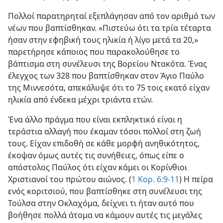
Πολλοί παρατηρηταί εξεπλάγησαν από τον αριθμό των
νέων που βαπτίσθηκαν. «Πιστεύω ότι τα τρία τέταρτα
ήσαν στην εφηβική τους ηλικία ή λίγο μετά τα 20,»
παρετήρησε κάποιος που παρακολούθησε το
βάπτισμα στη συνέλευσι της Βορείου Ντακότα. Ένας
έλεγχος των 328 που βαπτίσθηκαν στον Άγιο Παύλο
της Μιννεσότα, απεκάλυψε ότι το 75 τοις εκατό είχαν
ηλικία από ένδεκα μέχρι τριάντα ετών.
Ένα άλλο πράγμα που είναι εκπληκτικό είναι η
τεράστια αλλαγή που έκαμαν τόσοι πολλοί στη ζωή
τους. Είχαν επιδοθή σε κάθε μορφή ανηθικότητος,
έκοψαν όμως αυτές τις συνήθειες, όπως είπε ο
απόστολος Παύλος ότι είχαν κάμει οι Κορίνθιοι
Χριστιανοί του πρώτου αιώνος. (
1 Κορ. 6:9-11
) Η πείρα
ενός κοριτσιού, που βαπτίσθηκε στη συνέλευσι της
Τούλσα στην Οκλαχόμα, δείχνει τι ήταν αυτό που
βοήθησε πολλά άτομα να κάμουν αυτές τις μεγάλες