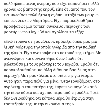
πολύ ηλικιωμένος άνδρας, που είχε δαπανήσει πολλά
χρόνια ως βαπτιστής κήρυξ, είπε ότι αυτό που τον
εντυπωσίασε πολύ ήταν η αγάπη μεταξύ των μαύρων
και των λευκών Μαρτύρων. Είχε παρακολουθήσει
προσφάτως μια τοπική συνέλευσι περιοχής των
μαρτύρων του Ιεχωβά και σχολίασε τα εξής:
«Ενώ έτρωγα στη συνέλευσι, πρόσεξα δίπλα μου μια
λευκή Μάρτυρα την οποία γνώριζα από την παιδική
της ηλικία. Είχα ανατραφή στο πατρικό της κτήμα. Με
ανεγνώρισε και συγκινήθηκε όταν έμαθε ότι
μελετούσα με τους μάρτυρες του Ιεχωβά. Έμαθα ότι
παρακολουθούσε μια άλλη Αίθουσα Βασιλείας στην
περιοχή. Με προσκάλεσε στο σπίτι της για γεύμα.
Αυτό ήταν πάρα πολύ για μένα. Όταν εργαζόμουν στο
αγρόκτημα του πατέρα της, έπρεπε να πηγαίνω από
την πίσω πόρτα και όχι πιο πέρα από τη σκάλα. Ποτέ
δεν ωνειρεύθηκα ότι κάποια μέρα θα έτρωγα στην
τραπεζαρία της με την οικογένεια της.»