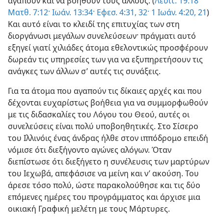
αγαπούν και να βοηθούν τους άλλους. (
Λευιτ. 19:18·
Ματθ. 7:12·
Ιωάν. 13:34·
Εφεσ. 4:31, 32·
1 Ιωάν. 4:20, 21
)
Και αυτό είναι το κλειδί της επιτυχίας των στη
διοργάνωσι μεγάλων συνελεύσεων· πράγματι αυτό
εξηγεί γιατί χιλιάδες άτομα εθελοντικώς προσφέρουν
δωρεάν τις υπηρεσίες των για να εξυπηρετήσουν τις
ανάγκες των άλλων σ’ αυτές τις συνάξεις.
Για τα άτομα που αγαπούν τις δίκαιες αρχές και που
δέχονται ευχαρίστως βοήθεια για να συμμορφωθούν
με τις διδασκαλίες του Λόγου του Θεού, αυτές οι
συνελεύσεις είναι πολύ υποβοηθητικές. Στο Σίσερο
του Ιλλινόις ένας άνδρας ήλθε στον ιππόδρομο επειδή
νόμισε ότι διεξήγοντο αγώνες αλόγων. Όταν
διεπίστωσε ότι διεξήγετο η συνέλευσις των μαρτύρων
του Ιεχωβά, απεφάσισε να μείνη και ν’ ακούση. Του
άρεσε τόσο πολύ, ώστε παρακολούθησε και τις δύο
επόμενες ημέρες του προγράμματος και άρχισε μια
οικιακή Γραφική μελέτη με τους Μάρτυρες.