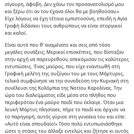
σίγουρη, άφοβη. Δεν χάνω τον προσανατολισμό μου
και ξέρω ότι αν τον έχανα όλοι θα με βοηθούσαν.»
Είχε λόγους να έχη τέτοια εμπιστοσύνη, επειδή η Αγία
Γραφή διδάσκει τους ανθρώπους να είναι στοργικοί
και καλοί.
Είναι αυτό που θ’ αναμένατε και σεις από τόσο
μεγάλες συνάξεις; Μερικοί επισκέπτες, που δίσταζαν
στην αρχή να παρευρεθούν, απεκόμισαν τις καλύτερες
εντυπώσεις. Ένας μαύρος, που είχε εναντιωθή στη
Γραφική μελέτη της συζύγου του με τους Μάρτυρες,
τελικά συμφώνησε να την συνοδεύση την Κυριακή στη
συνέλευσι της Κολόμπια της Νοτίου Καρολίνας. Την
ώρα του διαλείμματος είδε μέσα στο πλήθος που
περιφερόταν ένα μαύρο παιδί που έκλαιγε. Όταν μια
λευκή Μάρτυς πλησίασε, πήρε το παιδί και άρχισε να
το παρηγορή, αυτός γύρισε στη γυναίκα του και είπε:
«Αυτό είναι σπουδαίο!» Τόσο πολύ εντυπωσιάσθηκε
ώστε η στάσις του άλλαξε εντελώς και ζήτησε κι αυτός