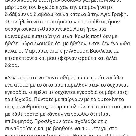
μάρτυρες τον Ιεχωβά είχαν την υπομονή να με
διδάξουν να διαβάζω και να κατανοώ την Αγία Γραφή.
Όταν ήθελα να σταματήσω την προσπάθεια, ήσαν
στοργικοί και ενθαρρυντικοί. Αυτή ήταν μια
καινούργια εμπειρία για μένα. Κανείς ποτέ δεν με
ήθελε. Τώρα ένοιωθα ότι με ήθελαν. Όταν δεν ένοιωθα
καλά, οι Μάρτυρες από την Αίθουσα Βασιλείας με
επεσκέπτοντο και μου έφερναν φρούτα και άλλα
δώρα.
«Δεν μπορείτε να φαντασθήτε, πόσο ωραία νοιώθει
ένα άτομο με το δικό μου παρελθόν όταν το δέχονται
εγκάρδια, κι εμένα με δέχονται εγκάρδια οι μάρτυρες
του Ιεχωβά. Πάντοτε με παίρνουν με το αυτοκίνητο
στις συναθροίσεις, με προσκαλούν στα σπίτια τους και
με κάθε τρόπο με κάνουν να νοιώθω ότι είμαι
επιθυμητός. Προσέχουν όταν σχολιάζω στις
συναθροίσεις και με βοηθούν να συμμετέχω στο
κήρυγμα του αγγέλματος της Βασιλείας σε άλλους. Και