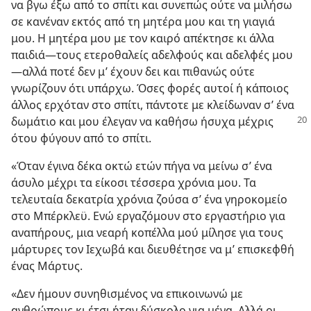
να βγω έξω από το σπίτι και συνεπώς ούτε να μιλήσω
σε κανέναν εκτός από τη μητέρα μου και τη γιαγιά
μου. Η μητέρα μου με τον καιρό απέκτησε κι άλλα
παιδιά—τους ετεροθαλείς αδελφούς και αδελφές μου
—αλλά ποτέ δεν μ’ έχουν δει και πιθανώς ούτε
γνωρίζουν ότι υπάρχω. Όσες φορές αυτοί ή κάποιος
άλλος ερχόταν στο σπίτι, πάντοτε με κλείδωναν σ’ ένα
δωμάτιο και μου έλεγαν να
καθήσω ήσυχα μέχρις
ότου φύγουν από το σπίτι.
«Όταν έγινα δέκα οκτώ ετών πήγα να μείνω σ’ ένα
άσυλο μέχρι τα είκοσι τέσσερα χρόνια μου. Τα
τελευταία δεκατρία χρόνια ζούσα σ’ ένα γηροκομείο
στο Μπέρκλεϋ. Ενώ εργαζόμουν στο εργαστήριο για
αναπήρους, μια νεαρή κοπέλλα μού μίλησε για τους
μάρτυρες τον Ιεχωβά και διευθέτησε να μ’ επισκεφθή
ένας Μάρτυς.
«Δεν ήμουν συνηθισμένος να επικοινωνώ με
ανθρώπους κι έτσι ήταν δύσκολο για μένα. Αλλά οι