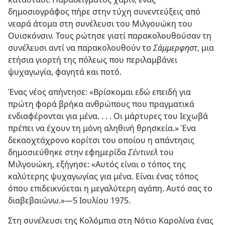
δημοσιογράφος πήρε στην τύχη συνεντεύξεις από
νεαρά άτομα στη συνέλευσι του Μιλγουώκη του
Ουισκόνσιν. Τους ρώτησε γιατί παρακολουθούσαν τη
συνέλευσι αντί να παρακολουθούν το
Σάμμερφηστ
, μια
ετήσια γιορτή της πόλεως που περιλαμβάνει
ψυχαγωγία, φαγητά και ποτό.
Ένας νέος απήντησε: «Βρίσκομαι εδώ επειδή για
πρώτη φορά βρήκα ανθρώπους που πραγματικά
ενδιαφέρονται για μένα. . . . Οι μάρτυρες του Ιεχωβά
πρέπει να έχουν τη μόνη αληθινή θρησκεία.» Ένα
δεκαοχτάχρονο κορίτσι του οποίου η απάντησις
δημοσιεύθηκε στην εφημερίδα
Σέντινελ
του
Μιλγουώκη, εξήγησε: «Αυτός είναι ο τόπος της
καλύτερης ψυχαγωγίας για μένα. Είναι ένας τόπος
όπου επιδεικνύεται η μεγαλύτερη αγάπη. Αυτό σας το
διαβεβαιώνω.»—5 Ιουλίου 1975.
Στη συνέλευσι της Κολόμπια στη Νότιο Καρολίνα ένας