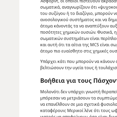
Άσφορντ, οι οποίοι πιστεύουν ακράδαντ
σωματικά, αναγνωρίζουν ότι «ψυχοκο
του συζύγου ή το διαζύγιο, μπορούν ν
ανοσολογικού συστήματος και να δημ
άτομα κάνοντάς τα να αναπτύξουν αυξ
ποσότητες χημικών ουσιών. Φυσικά, 
σωματικών συστημάτων είναι περίπλοκη
και αυτή ότι τα αίτια της MCS είναι σω
άτομο πιο ευαίσθητο στις χημικές ουσ
Υπάρχει κάτι που μπορούν να κάνουν 
βελτιώσουν την υγεία τους ή τουλάχι
Βοήθεια για τους Πάσχο
Μολονότι δεν υπάρχει γνωστή θεραπεί
μπόρεσαν να μετριάσουν τα συμπτώματ
να επανέλθουν σε μια σχετικά φυσιολο
καταφέρουν; Μερικοί λένε ότι τους ω
γιατρός να αποφεύγουν, όσο είναι δυνα