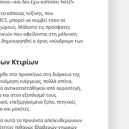
όνια​—και δεν έχω καπνίσει ποτέ!»
τα κάποιας τοξίνης, που
MCS, μπορεί να συμβεί τόσο σε
 χώρους. Μάλιστα τις πρόσφατες
ενειών που οφείλονται στη μόλυνση
ι δημιουργηθεί ο όρος «σύνδρομο των
ων Κτιρίων
ρθε στο προσκήνιο στη διάρκεια της
κονόμηση ενέργειας, πολλά σπίτια,
μό αντικαταστάθηκαν από αεροστεγή,
ια και στον εξοπλισμό τους
κά, επεξεργασμένο ξύλο, πτητικές
 και μοκέτες.
από αυτά τα προϊόντα απελευθερώνουν
ότητες πιθανώς βλαβερών χημικών