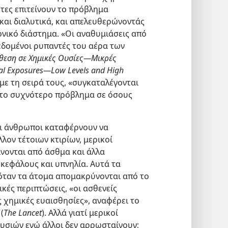
τες επιτείνουν το πρόβλημα
αι διαλυτικά, και απελευθερώνοντάς
ονικό διάστημα. «Οι αναθυμιάσεις από
δεδομένοι ρυπαντές του αέρα των
θεση σε Χημικές Ουσίες​—Μικρές
l Exposures​—Low Levels and High
, με τη σειρά τους, «συγκαταλέγονται
 το συχνότερο πρόβλημα σε όσους
οι άνθρωποι καταφέρνουν να
λον τέτοιων κτιρίων, μερικοί
ονται από άσθμα και άλλα
κεφάλους και υπνηλία. Αυτά τα
ταν τα άτομα απομακρύνονται από το
κές περιπτώσεις, «οι ασθενείς
 χημικές ευαισθησίες», αναφέρει το
(
The Lancet
). Αλλά γιατί μερικοί
υσιών ενώ άλλοι δεν αρρωσταίνουν;