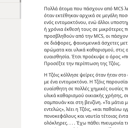
Πολλά άτομα που πάσχουν από MCS λέ
όταν εκτέθηκαν αρχικά σε μεγάλη ποσ
ενός εντομοκτόνου, ενώ άλλοι υποστη
ή χρόνια έκθεσή τους σε μικρότερες 
προσβληθούν από την MCS, οι πάσχον
σε διάφορες, φαινομενικά άσχετες μετ
αρώματα και υλικά καθαρισμού, στις 
ευαισθησία. Έτσι προέκυψε ο όρος «π
Προσέξτε την περίπτωση της Τζόις.
Η Τζόις κόλλησε ψείρες όταν ήταν στο
με ένα εντομοκτόνο. Η Τζόις παρουσία
ευαίσθητη σε πολλές χημικές ουσίες 
υλικά καθαρισμού οικιακής χρήσης, 
σαμπουάν και στη βενζίνη. «Τα μάτια 
εντελώς», λέει η Τζόις, «και παθαίνω 
πονοκεφάλους και ναυτία τέτοιας έντ
ολόκληρες. . . . Έχω πάθει πνευμονία