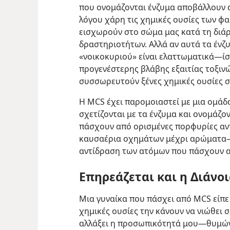
που ονομάζονται ένζυμα αποβάλλουν α
λόγου χάρη τις χημικές ουσίες των φ
εισχωρούν στο σώμα μας κατά τη διά
δραστηριοτήτων. Αλλά αν αυτά τα ένζ
«νοικοκυριού» είναι ελαττωματικά​—ί
προγενέστερης βλάβης εξαιτίας τοξιν
συσσωρευτούν ξένες χημικές ουσίες σ
Η MCS έχει παρομοιαστεί με μια ομάδ
σχετίζονται με τα ένζυμα και ονομάζο
πάσχουν από ορισμένες πορφυρίες αντ
καυσαέρια οχημάτων μέχρι αρώματα—​
αντίδραση των ατόμων που πάσχουν 
Επηρεάζεται και η Διάνο
Μια γυναίκα που πάσχει από MCS είπ
χημικές ουσίες την κάνουν να νιώθει 
αλλάξει η προσωπικότητά μου​—θυμών