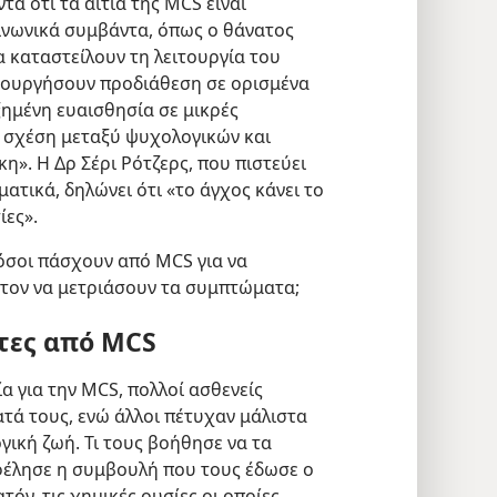
α ότι τα αίτια της MCS είναι
ινωνικά συμβάντα, όπως ο θάνατος
α καταστείλουν τη λειτουργία του
ιουργήσουν προδιάθεση σε ορισμένα
ημένη ευαισθησία σε μικρές
η σχέση μεταξύ ψυχολογικών και
». Η Δρ Σέρι Ρότζερς, που πιστεύει
ματικά, δηλώνει ότι «το άγχος κάνει το
ίες».
όσοι πάσχουν από MCS για να
στον να μετριάσουν τα συμπτώματα;
ντες από MCS
α για την MCS, πολλοί ασθενείς
ά τους, ενώ άλλοι πέτυχαν μάλιστα
γική ζωή. Τι τους βοήθησε να τα
φέλησε η συμβουλή που τους έδωσε ο
τόν, τις χημικές ουσίες οι οποίες