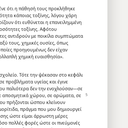
νε ότι η πάθησή τους προκλήθηκε
ότητα κάποιας τοξίνης, λόγου χάρη
ρίζουν ότι ευθύνεται η επανειλημμένη
ποσότητες τοξίνης. Αφότου
τες αντιδρούν με ποικίλα συμπτώματα
αξύ τους, χημικές ουσίες, όπως
οποίες προηγουμένως δεν είχαν
ολλαπλή χημική ευαισθησία».
 σχολείο. Τότε την ψέκασαν στο κεφάλι
σε προβλήματα υγείας και έγινε
που παλιότερα δεν την ενοχλούσαν​—σε
σε αποσμητικά χώρου, σε αρώματα,
σε
μου πρήζονται ώσπου κλείνουν
ιγμορίτιδα, πράγμα που μου δημιουργεί
ασης ώστε είμαι άρρωστη μέρες
 τόσο πολλές φορές ώστε οι πνεύμονές