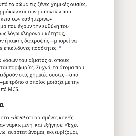
πό το σώμα τις ξένες χημικές ουσίες,
αρμάκων και των ρυπαντών που
ρκεια των καθημερινών
υμα που έχουν την ευθύνη του
σως λόγω κληρονομικότητας,
ών ή κακής διατροφής—​μπορεί να
ε επικίνδυνες ποσότητες.
b
α νόσων του αίματος οι οποίες
νται πορφυρίες. Συχνά, τα άτομα που
ιδρούν στις χημικές ουσίες​—από
με τρόπο ο οποίος μοιάζει με την
από MCS.
ια
ε στο
Ξύπνα!
ότι ορισμένες κοινές
σαν ναρκωμένη, και εξήγησε: «Έχει
ω, αναστατώνομαι, εκνευρίζομαι,