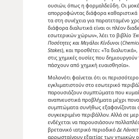
ουσιών, όπως η φορμαλδεΰδη. Οι μοκέ
απορροφώντας διάφορα καθαριστικά κ
τα στη συνέχεια για παρατεταμένο χρ
διάφορα διαλυτικά είναι οι πλέον δια
εσωτερικών χώρων», λέει το βιβλίο
Έκ
Ποσότητες και Μεγάλοι Κίνδυνοι
(
Chemica
Stakes
), και προσθέτει: «Τα διαλυτικά»
στις χημικές ουσίες που δημιουργούν
πάσχουν από χημική ευαισθησία».
Μολονότι φαίνεται ότι οι περισσότερ
εγκλιματιστούν στο εσωτερικό περιβάλ
παρουσιάζουν συμπτώματα που κυμαίν
αναπνευστικά προβλήματα μέχρι πονο
συμπτώματα συνήθως εξαφανίζονται ό
συγκεκριμένο περιβάλλον. Αλλά σε μερι
ενδέχεται να παρουσιάσουν πολλαπλές
βρετανικό ιατρικό περιοδικό
Δε Λάνσετ
αρρωσταίνουν εξαιτίας των χημικών ο