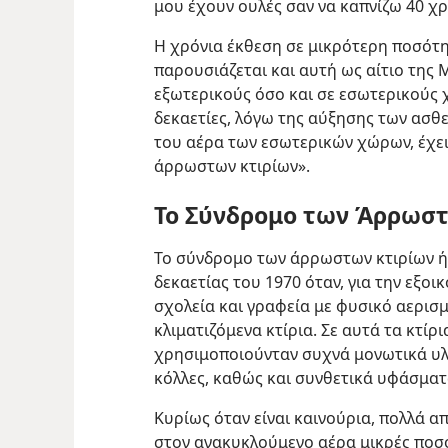
μου έχουν ουλές σαν να καπνίζω 40 χρ
Η χρόνια έκθεση σε μικρότερη ποσότη
παρουσιάζεται και αυτή ως αίτιο της 
εξωτερικούς όσο και σε εσωτερικούς
δεκαετίες, λόγω της αύξησης των ασθ
του αέρα των εσωτερικών χώρων, έχε
άρρωστων κτιρίων».
Το Σύνδρομο των Άρρωστ
Το σύνδρομο των άρρωστων κτιρίων ή
δεκαετίας του 1970 όταν, για την εξοι
σχολεία και γραφεία με φυσικό αερισ
κλιματιζόμενα κτίρια. Σε αυτά τα κτίρ
χρησιμοποιούνταν συχνά μονωτικά υλι
κόλλες, καθώς και συνθετικά υφάσματα
Κυρίως όταν είναι καινούρια, πολλά 
στον ανακυκλούμενο αέρα μικρές ποσ