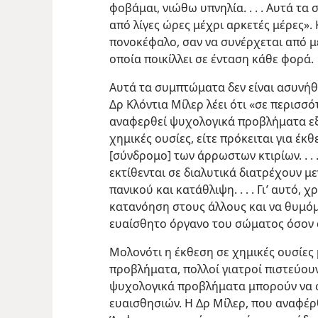
φοβάμαι, νιώθω υπνηλία. . . . Αυτά τ
από λίγες ώρες μέχρι αρκετές μέρες». 
πονοκέφαλο, σαν να συνέρχεται από μ
οποία ποικίλλει σε ένταση κάθε φορά.
Αυτά τα συμπτώματα δεν είναι ασυνήθ
Δρ Κλόντια Μίλερ λέει ότι «σε περισσ
αναφερθεί ψυχολογικά προβλήματα εξ
χημικές ουσίες, είτε πρόκειται για έκθ
[σύνδρομο] των άρρωστων κτιρίων. . . 
εκτίθενται σε διαλυτικά διατρέχουν μ
πανικού και κατάθλιψη. . . . Γι’ αυτό, 
κατανόηση στους άλλους και να θυμόμα
ευαίσθητο όργανο του σώματος όσον α
Μολονότι η έκθεση σε χημικές ουσίες
προβλήματα, πολλοί γιατροί πιστεύου
ψυχολογικά προβλήματα μπορούν να 
ευαισθησιών. Η Δρ Μίλερ, που αναφέρ