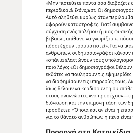
«Μην πιστεύετε πάντα όσα διαβάζετε σ
περιοδικό
Δι Ικόνομιστ.
Οι δημοσιογράφο
Αυτό αληθεύει κυρίως όταν περιλαμβάν
αφορούν καταστροφές. Γιατί συμβαίνει
σύγχυση ενός πολέμου ή μιας φυσικής
βεβαίως απίθανο να γνωρίζουμε πόσοι
πόσοι έχουν τραυματιστεί». Για να ικ
ανθρώπων, οι δημοσιογράφοι κάνουν ε
«σπάνια ελαττώνουν τους υπολογισμού
ποιο λόγο; «Οι δημοσιογράφοι θέλουν
εκδότες να πουλήσουν τις εφημερίδες
να διαφημίσουν τις υπηρεσίες τους. 
ίσως θέλουν να κερδίσουν τη συμπάθει
στους αναγνώστες «να προσέχουν​—την
διόγκωση και την επίμονη τάση των δ
προσθέτει: «Όποια και αν είναι η επιρ
για το θάνατο ανθρώπων, η πένα είναι 
Προσοχή στα Κατοικίδια