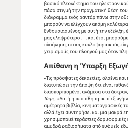
βασικό πλεονέκτημα του ηλεκτρονικού
πάσα στιγμή την πραγματική θέση του
διάγραμμα ενός ραντάρ πάνω στην οθό
μπορούν να ελέγχουν ακόμη καλύτερα 
Ενθουσιασμένος με αυτή την εξέλιξη, έ
μας ελαφρύτερο . . . και έτσι μπορούμ
πλοήγηση, στους κυκλοφοριακούς ελιγ
χειρισμούς του πλοηγού μας όταν πλησ
Απίθανη η Ύπαρξη Εξωγ
«Τις πρόσφατες δεκαετίες, ολοένα και
διατυπώσει την άποψη ότι είναι πιθαν
διασκορπισμένοι ανάμεσα στα άστρα»
Τάιμς.
«Αυτή η πεποίθηση περί εξωγήιν
αμέτρητα βιβλία, κινηματογραφικές ταιν
αλλά έχει συντηρήσει και μια μακρά ε
χρησιμοποιεί τεράστιες δορυφορικές 
αμυδρά ραδιοσήματα από ευφυείς εξω