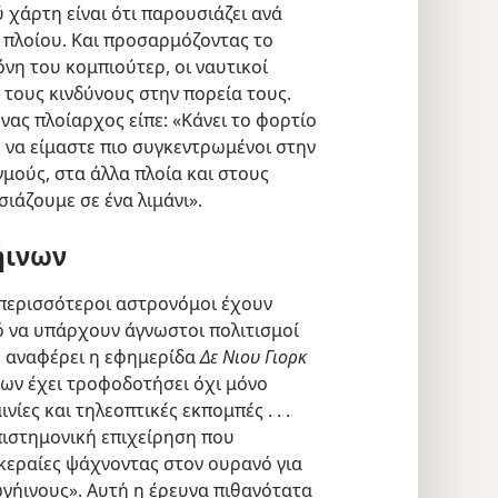
 χάρτη είναι ότι παρουσιάζει ανά
 πλοίου. Και προσαρμόζοντας το
νη του κομπιούτερ, οι ναυτικοί
τους κινδύνους στην πορεία τους.
νας πλοίαρχος είπε: «Κάνει το φορτίο
ε να είμαστε πιο συγκεντρωμένοι στην
μούς, στα άλλα πλοία και στους
ιάζουμε σε ένα λιμάνι».
ήινων
 περισσότεροι αστρονόμοι έχουν
ό να υπάρχουν άγνωστοι πολιτισμοί
, αναφέρει η εφημερίδα
Δε Νιου Γιορκ
ων έχει τροφοδοτήσει όχι μόνο
ίες και τηλεοπτικές εκπομπές . . .
πιστημονική επιχείρηση που
κεραίες ψάχνοντας στον ουρανό για
γήινους». Αυτή η έρευνα πιθανότατα