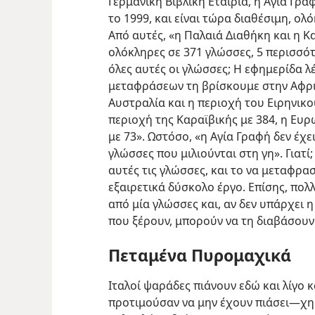
Γερμανική Βιβλική Εταιρία, η Αγία Γ
το 1999, και είναι τώρα διαθέσιμη, ολό
Από αυτές, «η Παλαιά Διαθήκη και η 
ολόκληρες σε 371 γλώσσες, 5 περισσότ
όλες αυτές οι γλώσσες; Η εφημερίδα λέ
μεταφράσεων τη βρίσκουμε στην Αφρική
Αυστραλία και η περιοχή του Ειρηνικού
περιοχή της Καραϊβικής με 384, η Ευρ
με 73». Ωστόσο, «η Αγία Γραφή δεν έχε
γλώσσες που μιλιούνται στη γη». Γιατί
αυτές τις γλώσσες, και το να μεταφρασ
εξαιρετικά δύσκολο έργο. Επίσης, πο
από μία γλώσσες και, αν δεν υπάρχει η
που ξέρουν, μπορούν να τη διαβάσουν
Πεταμένα Πυρομαχικά
Ιταλοί ψαράδες πιάνουν εδώ και λίγο 
προτιμούσαν να μην έχουν πιάσει​—χη