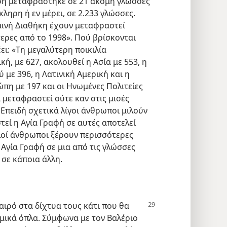
ραφή μεταφράστηκε σε 21 ακόμη γλώσσες
κληρη ή εν μέρει, σε 2.233 γλώσσες.
Καινή Διαθήκη έχουν μεταφραστεί
ερες από το 1998». Πού βρίσκονται
ει: «Τη μεγαλύτερη ποικιλία
, με 627, ακολουθεί η Ασία με 553, η
 με 396, η Λατινική Αμερική και η
ώπη με 197 και οι Ηνωμένες Πολιτείες
ι μεταφραστεί ούτε καν στις μισές
; Επειδή σχετικά λίγοι άνθρωποι μιλούν
τεί η Αγία Γραφή σε αυτές αποτελεί
λλοί άνθρωποι ξέρουν περισσότερες
 Αγία Γραφή σε μια από τις γλώσσες
 σε κάποια άλλη.
καιρό στα δίχτυα τους κάτι που
θα
μικά όπλα. Σύμφωνα με τον Βαλέριο