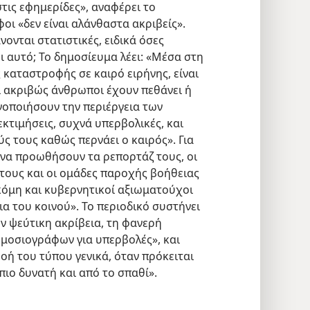
τις εφημερίδες», αναφέρει το
ι «δεν είναι αλάνθαστα ακριβείς».
ονται στατιστικές, ειδικά όσες
 αυτό; Το δημοσίευμα λέει: «Μέσα στη
 καταστροφής σε καιρό ειρήνης, είναι
 ακριβώς άνθρωποι έχουν πεθάνει ή
ανοποιήσουν την περιέργεια των
κτιμήσεις, συχνά υπερβολικές, και
ς τους καθώς περνάει ο καιρός». Για
 να προωθήσουν τα ρεπορτάζ τους, οι
 τους και οι ομάδες παροχής βοήθειας
Ακόμη και κυβερνητικοί αξιωματούχοι
α του κοινού». Το περιοδικό συστήνει
 ψεύτικη ακρίβεια, τη φανερή
ημοσιογράφων για υπερβολές», και
ροή του τύπου γενικά, όταν πρόκειται
πιο δυνατή και από το σπαθί».