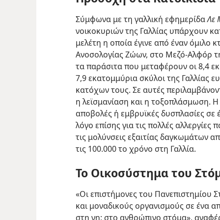
Σύμφωνα με τη γαλλική εφημερίδα
Λε 
νοικοκυριών της Γαλλίας υπάρχουν κα
μελέτη η οποία έγινε από έναν όμιλο 
Ανοσολογίας Ζώων, στο Μεζό-Αλφόρ της 
τα παράσιτα που μεταφέρουν οι 8,4 εκ
7,9 εκατομμύρια σκύλοι της Γαλλίας ε
κατόχων τους. Σε αυτές περιλαμβάνοντ
η λεϊσμανίαση και η τοξοπλάσμωση. 
αποβολές ή εμβρυϊκές δυσπλασίες σε έ
λόγο επίσης για τις πολλές αλλεργίες 
τις μολύνσεις εξαιτίας δαγκωμάτων απ
τις 100.000 το χρόνο στη Γαλλία.
Το Οικοσύστημα του Στό
«Οι επιστήμονες του Πανεπιστημίου Σ
και μοναδικούς οργανισμούς σε ένα α
στη γη: στο ανθρώπινο στόμα», αναφέ