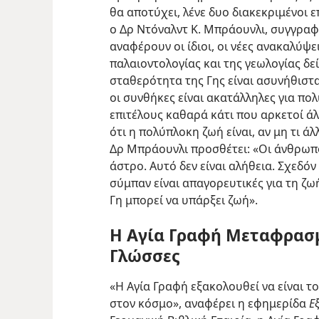
θα αποτύχει, λένε δυο διακεκριμένοι ε
ο Δρ Ντόναλντ Κ. Μπράουνλι, συγγραφ
αναφέρουν οι ίδιοι, οι νέες ανακαλύψε
παλαιοντολογίας και της γεωλογίας δε
σταθερότητα της Γης είναι ασυνήθιστ
οι συνθήκες είναι ακατάλληλες για πο
επιτέλους καθαρά κάτι που αρκετοί άλ
ότι η πολύπλοκη ζωή είναι, αν μη τι άλ
Δρ Μπράουνλι προσθέτει: «Οι άνθρωποι
άστρο. Αυτό δεν είναι αλήθεια. Σχεδόν
σύμπαν είναι απαγορευτικές για τη ζ
Γη μπορεί να υπάρξει ζωή».
Η Αγία Γραφή Μεταφρασμ
Γλώσσες
«Η Αγία Γραφή εξακολουθεί να είναι τ
στον κόσμο», αναφέρει η εφημερίδα
Ε