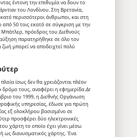
τας έντονη την επιθυμία να δουν το
κάρντιαν
του Λονδίνου. Στη Βρετανία,
εκατό περισσότεροι άνθρωποι, και στη
 από 50 τοις εκατό σε σύγκριση με την
 Μπάτλερ, πρόεδρος του Διεθνούς
 αύξηση παρατηρήθηκε σε όλο τον
α ζωή μπορεί να αποδειχτεί πολύ
ούτερ
 πλοία ίσως δεν θα χρειάζονται πλέον
το δρόμο τους, αναφέρει η εφημερίδα
Δε
μβριο του 1999, η Διεθνής Οργάνωση
γραφικής υπηρεσίας, έδωσε για πρώτη
ΐας εξ ολοκλήρου βασισμένο σε
ούτερ προσφέρει δύο ηλεκτρονικές
ου χάρτη το οποίο έχει γίνει μέσω
ή ως διανυσματικός χάρτης. Ένα