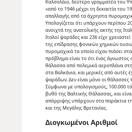
Καλσολάιο, δεύτερο γραμματέα του Υπ
«από το 1946 μέχρι τη δεκαετία του 19
απαλλαγής από τα άχρηστα πυρομαχικ
Υπολογίζεται ότι υπάρχουν περίπου 20
ανοιχτά της ανατολικής ακτής της Ιταλ
Ιταλοί ψαράδες και 236 είχε χρειαστε
της επίδρασης φονικών χημικών ουσι
πυρομαχικά τα οποία είχαν πιάσει στα 
πρόβλημα είναι το ότι ένας άγνωστος 
θάλασσα από πολεμικά αεροπλάνα στη
στα Βαλκάνια, και μερικές από αυτές έ
ψαράδων. Δεν είναι μόνο οι θάλασσες 
Σύμφωνα με υπολογισμούς, 100.000 τό
βυθό της Βαλτικής Θάλασσας, και είνα
απόρριψης υπάρχουν στα παράκτια τη
και της Μεγάλης Βρετανίας.
Διογκωμένοι Αριθμοί