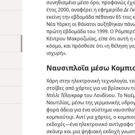
συνηθισμένο μέσο όρο, προφανώς έχον
έτος 2000, αναφέρει η εφημερίδα
Δε Γ
εκείνη την εβδομάδα πέθαναν 65 τοις 
Νέα Υόρκη οι θάνατοι αυξήθηκαν πάνω
πρώτη εβδομάδα του 1999. Ο Ρόμπερτ
Κέντρου Μακροζωίας, είπε ότι αυτή η
κόσμο, και πρόσθεσε ότι «η θέληση γι
ισχυρή».
Ναυσιπλοΐα μέσω Κομπι
Χάρη στην ηλεκτρονική τεχνολογία, τα
στοίβες από χάρτες για να βρίσκουν 
Ντέιλι Τέλεγκραφ
του Λονδίνου. Το Νοέ
Ναυτιλίας, μέσω της γερμανικής υδρο
φορά άδεια για ένα σύστημα ναυσιπλο
κομπιούτερ. Αντί για χάρτες, ο κομπι
εκδοχές​—ένα ηλεκτρονικό αντίγραφο τ
σκάνερ και μια ψηφιακή εκδοχή γνωστ