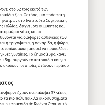
Μοντ
, στο 52 τοις εκατό των
τοικίδια ζώα. Ωστόσο, μια πρόσφατη
κτηνιάτρων στο Ινστιτούτο Συγκριτικής
Γαλλίας, δείχνει ότι οι μύκητες και
ατομμύρια γάτες και οι
υθύνονται για διάφορες ασθένειες των
αι η τριχοφυτία, η ασκαρίδα, η ψώρα,
Η τοξοπλάσμωση μπορεί να προκαλέσει
γκυες γυναίκες. Το δημοσίευμα κάνει
που δημιουργούν τα κατοικίδια και για
ό σκύλους, οι οποίες φτάνουν περίπου
ματος
τάνφορντ έχουν ανακαλύψει 37 νέους
πό τα πιο πολυποίκιλα οικοσυστήματα
ρει η εφημερίδα
Δε Τορόντο Σταρ.
Αυτό