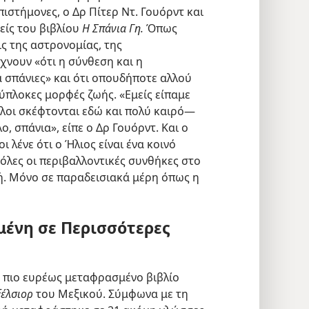
πιστήμονες, ο Δρ Πίτερ Ντ. Γουόρντ και
είς του βιβλίου
Η Σπάνια Γη.
Όπως
ις της αστρονομίας, της
ίχνουν «ότι η σύνθεση και η
α σπάνιες» και ότι οπουδήποτε αλλού
λύπλοκες μορφές ζωής. «Εμείς είπαμε
λοι σκέφτονται εδώ και πολύ καιρό​—
λο, σπάνια», είπε ο Δρ Γουόρντ. Και ο
 λένε ότι ο Ήλιος είναι ένα κοινό
 όλες οι περιβαλλοντικές συνθήκες στο
ωή. Μόνο σε παραδεισιακά μέρη όπως η
ένη σε Περισσότερες
ο πιο ευρέως μεταφρασμένο βιβλίο
ξέλσιορ
του Μεξικού. Σύμφωνα με τη