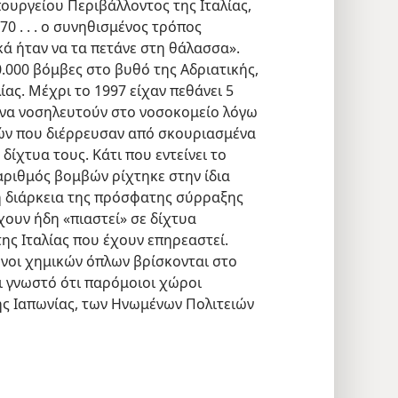
ουργείου Περιβάλλοντος της Ιταλίας,
70 . . . ο συνηθισμένος τρόπος
ά ήταν να τα πετάνε στη θάλασσα».
.000 βόμβες στο βυθό της Αδριατικής,
ίας. Μέχρι το 1997 είχαν πεθάνει 5
ί να νοσηλευτούν στο νοσοκομείο λόγω
ών που διέρρευσαν από σκουριασμένα
δίχτυα τους. Κάτι που εντείνει το
αριθμός βομβών ρίχτηκε στην ίδια
 διάρκεια της πρόσφατης σύρραξης
χουν ήδη «πιαστεί» σε δίχτυα
της Ιταλίας που έχουν επηρεαστεί.
νοι χημικών όπλων βρίσκονται στο
ι γνωστό ότι παρόμοιοι χώροι
ς Ιαπωνίας, των Ηνωμένων Πολιτειών