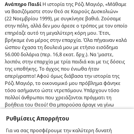
Ανάπηρο Παιδί
Η ιστορία της Ρόζι Μαγιόρ, «Μάθαμε
να Βασιζόμαστε στον Θεό σε Καιρούς Δυσκολιών»
(22 Νοεμβρίου 1999), με συγκίνησε βαθιά. Ζούσαμε
στην πόλη, αλλά δεν μου άρεσε ο τρόπος με τον οποίο
επηρέαζε αυτό τη μεγαλύτερη κόρη μου. Έτσι,
βρήκαμε ένα μέρος στην επαρχία. Όλα πήγαιναν καλά
ώσπου έχασα τη δουλειά μου με ετήσιο εισόδημα
56.000 δολάρια (περ. 16,8 εκατ. δρχ.). Να ’μαστε,
λοιπόν, στην επαρχία με τρία παιδιά και με τις δόσεις
της υποθήκης. Το άγχος που ένιωθα ήταν
απερίγραπτο! Αφού όμως διάβασα την ιστορία της
Ρόζι Μαγιόρ, το οικονομικό μου πρόβλημα φάνηκε
τόσο ασήμαντο ώστε ντρεπόμουν. Υπάρχουν τόσο
πολλοί άνθρωποι που χρειάζονται πράγματι τη
βοήθεια του Θεού! Θα μπορούσα άραγε να γίνω
συνδρομήτρια στα περιοδικά
Σκοπιά
και
Ξύπνα!;
Ρυθμίσεις Απορρήτου
Μ. Φ., Ηνωμένες Πολιτείες
Για να σας προσφέρουμε την καλύτερη δυνατή