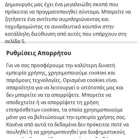
Δημιουργός μας έχει ένα μεγαλειώδη σκοπό που
πρόκειται να πραγματοποιηθεί σύντομα. Μπορείτε να
ζητήσετε ένα αντίτυπο συμπληρώνοντας και
ταχυδρομώντας το συνοδευτικό κουπόνι στην
κατάλληλη διεύθυνση από αυτές που υπάρχουν στη
σελίδα 5.
Ρυθμίσεις Απορρήτου
□ Στείλτε μου το ειδικό βιβλιάριο
Ποιος Είναι ο Σκοπός
της Ζωής; Πώς Μπορείτε να τον Βρείτε;
Για να σας προσφέρουμε την καλύτερη δυνατή
□ Παρακαλώ επικοινωνήστε μαζί μου για μια δωρεάν
εμπειρία χρήσης, χρησιμοποιούμε cookies και
οικιακή Γραφική μελέτη.
παρόμοιες τεχνολογίες. Ορισμένα cookies είναι
απαραίτητα για να λειτουργεί ο ιστότοπός μας και
δεν μπορείτε να τα απορρίψετε. Μπορείτε να
αποδεχτείτε ή να απορρίψετε τη χρήση
επιπρόσθετων cookies, τα οποία χρησιμοποιούμε
Ελληνική
Κοινή Χρήση
Προτιμήσεις
μόνο για να βελτιώσουμε την εμπειρία χρήσης σας.
Κανένα από αυτά τα δεδομένα δεν πρόκειται ποτέ να
Copyright
© 2026 Watch Tower Bible and Tract Society of Pennsylvania
Όροι Χρήσης
Πολιτική Απορρήτου
Ρυθμίσεις Απορρήτου
πουληθεί ή να χρησιμοποιηθεί για διαφημιστικούς
Σύνδεση
JW.ORG