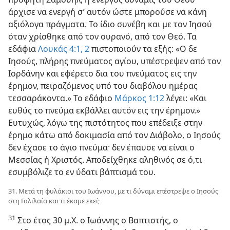
άρχισε να ενεργή σ’ αυτόν ώστε μπορούσε να κάνη
αξιόλογα πράγματα. Το ίδιο συνέβη και με τον Ιησού
όταν χρίσθηκε από τον ουρανό, από τον Θεό. Τα
εδάφια
Λουκάς 4:1, 2
πιστοποιούν τα εξής: «Ο δε
Ιησούς, πλήρης πνεύματος αγίου, υπέστρεψεν από τον
Ιορδάνην και εφέρετο δια του πνεύματος εις την
έρημον, πειραζόμενος υπό του διαβόλου ημέρας
τεσσαράκοντα.» Το εδάφιο
Μάρκος 1:12
λέγει: «Και
ευθύς το πνεύμα εκβάλλει αυτόν εις την έρημον.»
Ευτυχώς, λόγω της πιστότητος που επέδειξε στην
έρημο κάτω από δοκιμασία από τον Διάβολο, ο Ιησούς
δεν έχασε το άγιο πνεύμα· δεν έπαυσε να είναι ο
Μεσσίας ή Χριστός. Αποδείχθηκε αληθινός σε ό,τι
εσυμβόλιζε το εν ύδατι βάπτισμά του.
31. Μετά τη φυλάκισι του Ιωάννου, με τι δύναμι επέστρεψε ο Ιησούς
στη Γαλιλαία και τι έκαμε εκεί;
31
Στο έτος 30 μ.Χ. ο Ιωάννης ο Βαπτιστής, ο