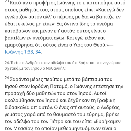
23
Κατόπιν ο προφήτης Ιωάννης το επιστοποίησε αυτό
στους μαθητάς του, στους οποίους είπε: «Και εγώ δεν
εγνώριζον αυτόν αλλ’ ο πέμψας με δια να βαπτίζω εν
ύδατι εκείνος μη είπεν· Εις όντινα ίδης το πνεύμα
καταβαίνον και μένον επ’ αυτόν, ούτος είναι ο
βαπτίζων εν πνεύματι αγίω. Και εγώ είδον και
εμαρτύρησα, ότι ούτος είναι ο Υιός του Θεού.»—
Ιωάννης 1:33, 34
.
24. Τι είπε ο Ανδρέας στον αδελφό του ότι βρήκε και τι ανεγνώρισε
σχετικά με τον Ιησού ο Ναθαναήλ;
24
Σαράντα μέρες περίπου μετά το βάπτισμα του
Ιησού στον Ιορδάνη Ποταμό, ο Ιωάννης επέστησε την
προσοχή δύο μαθητών του στον Ιησού. Αυτοί
ακολούθησαν τον Ιησού και δέχθηκαν τη Γραφική
διδασκαλία απ’ αυτόν. Ο ένας απ’ αυτούς, ο Ανδρέας,
γεμάτος χαρά από το θαυμαστό του εύρημα, βρήκε
τον αδελφό του τον Πέτρο και του είπε: «Ευρήκαμεν
τον Μεσσίαν, το οποίον μεθερμηνευόμενον είναι ο