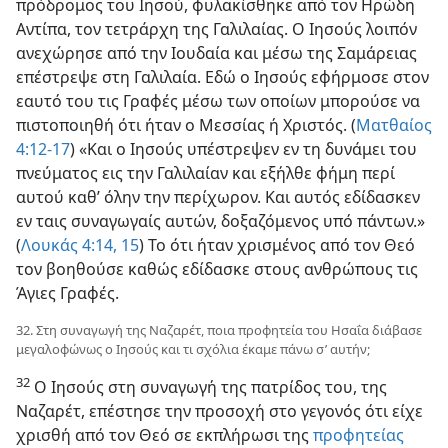
πρόδρομος του Ιησού, φυλακίσθηκε από τον Ηρώδη
Αντίπα, τον τετράρχη της Γαλιλαίας. Ο Ιησούς λοιπόν
ανεχώρησε από την Ιουδαία και μέσω της Σαμάρειας
επέστρεψε στη Γαλιλαία. Εδώ ο Ιησούς εφήρμοσε στον
εαυτό του τις Γραφές μέσω των οποίων μπορούσε να
πιστοποιηθή ότι ήταν ο Μεσσίας ή Χριστός. (
Ματθαίος
4:12-17
) «Και ο Ιησούς υπέστρεψεν εν τη δυνάμει του
πνεύματος εις την Γαλιλαίαν και εξήλθε φήμη περί
αυτού καθ’ όλην την περίχωρον. Και αυτός εδίδασκεν
εν ταις συναγωγαίς αυτών, δοξαζόμενος υπό πάντων.»
(
Λουκάς 4:14, 15
) Το ότι ήταν χρισμένος από τον Θεό
τον βοηθούσε καθώς εδίδασκε στους ανθρώπους τις
Άγιες Γραφές.
32. Στη συναγωγή της Ναζαρέτ, ποια προφητεία του Ησαΐα διάβασε
μεγαλοφώνως ο Ιησούς και τι σχόλια έκαμε πάνω σ’ αυτήν;
32
Ο Ιησούς στη συναγωγή της πατρίδος του, της
Ναζαρέτ, επέστησε την προσοχή στο γεγονός ότι είχε
χρισθή από τον Θεό σε εκπλήρωσι της
προφητείας