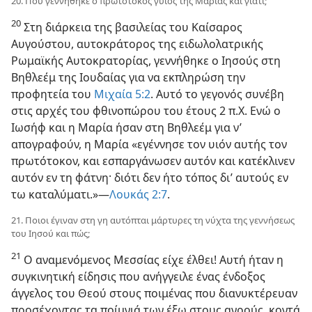
20. Πού γεννήθηκε ο πρωτότοκος γυιος της Μαρίας και γιατί;
20
Στη διάρκεια της βασιλείας του Καίσαρος
Αυγούστου, αυτοκράτορος της ειδωλολατρικής
Ρωμαϊκής Αυτοκρατορίας, γεννήθηκε ο Ιησούς στη
Βηθλεέμ της Ιουδαίας για να εκπληρώση την
προφητεία του
Μιχαία 5:2
. Αυτό το γεγονός συνέβη
στις αρχές του φθινοπώρου του έτους 2 π.Χ. Ενώ ο
Ιωσήφ και η Μαρία ήσαν στη Βηθλεέμ για ν’
απογραφούν, η Μαρία «εγέννησε τον υιόν αυτής τον
πρωτότοκον, και εσπαργάνωσεν αυτόν και κατέκλινεν
αυτόν εν τη φάτνη· διότι δεν ήτο τόπος δι’ αυτούς εν
τω καταλύματι.»—
Λουκάς 2:7
.
21. Ποιοι έγιναν στη γη αυτόπται μάρτυρες τη νύχτα της γεννήσεως
του Ιησού και πώς;
21
Ο αναμενόμενος Μεσσίας είχε έλθει! Αυτή ήταν η
συγκινητική είδησις που ανήγγειλε ένας ένδοξος
άγγελος του Θεού στους ποιμένας που διανυκτέρευαν
προσέχοντας τα ποίμνιά των έξω στους αγρούς, κοντά