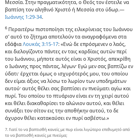
Μεσσία. Στην πραγματικότητα, ο Θεός τον έστειλε να
βαπτίση τον αληθινό Χριστό ή Μεσσία στο ύδωρ.—
Ιωάννης 1:29-34
.
6
Περαιτέρω πιστοποίησι της ειλικρίνειας του Ιωάννου
σ’ αυτό το ζήτημα αποτελούν τα αναγραφόμενα στα
εδάφια
Λουκάς 3:15-17
: «Ενώ δε επρόσμενεν ο λαός,
και διελογίζοντο πάντες εν ταις καρδίαις αυτών περί
του Ιωάννου, μήποτε αυτός είναι ο Χριστός, απεκρίθη
ο Ιωάννης προς πάντας, λέγων· Εγώ μεν σας βαπτίζω εν
ύδατι· έρχεται όμως ο ισχυρότερός μου, του οποίου
δεν είμαι άξιος να λύσω το λωρίον των υποδημάτων
αυτού· αυτός θέλει σας βαπτίσει εν πνεύματι αγίω και
πυρί. Του οποίου το πτυάριον είναι εν τη χειρί αυτού
και θέλει διακαθαρίσει το αλώνιον αυτού, και θέλει
συνάξει τον σίτον εις την αποθήκην αυτού, το δε
άχυρον θέλει κατακαύσει εν πυρί ασβέστω.»
7. Γιατί το να βαπτισθή κανείς με πυρ είναι λιγώτερο επιθυμητό από
το να βαπτισθή κανείς με πνεύμα;