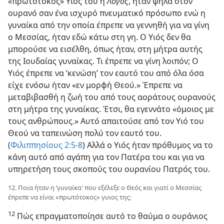
«πρωτότοκος» Υιός του ή
Λόγος
, ήταν ψηλά στον
ουρανό σαν ένα ισχυρό πνευματικό πρόσωπο ενώ η
γυναίκα από την οποία έπρεπε
να γεννηθή για να γίνη
ο Μεσσίας, ήταν εδώ κάτω στη γη. Ο Υιός δεν θα
μπορούσε να εισέλθη, όπως ήταν, στη μήτρα αυτής
της Ιουδαίας γυναίκας. Τι έπρεπε να γίνη λοιπόν; Ο
Υιός έπρεπε να ‘κενώση’ τον εαυτό του από όλα όσα
είχε ενόσω ήταν «εν μορφή Θεού.» Έπρεπε να
μεταβιβασθή η ζωή του από τους αοράτους ουρανούς
στη μήτρα της γυναίκας. Έτσι, θα εγεννάτο «όμοιος με
τους ανθρώπους.» Αυτό απαιτούσε από τον Υιό του
Θεού να ταπεινώση πολύ τον εαυτό του.
(
Φιλιππησίους 2:5-8
) Αλλά ο Υιός ήταν πρόθυμος να το
κάνη αυτό από αγάπη για τον Πατέρα του και για να
υπηρετήση τους σκοπούς του ουρανίου Πατρός του.
12. Ποια ήταν η ‘γυναίκα’ που εξέλεξε ο Θεός και γιατί ο Μεσσίας
έπρεπε να είναι «πρωτότοκος» γυιος της;
12
Πώς επραγματοποίησε αυτό το θαύμα ο ουράνιος