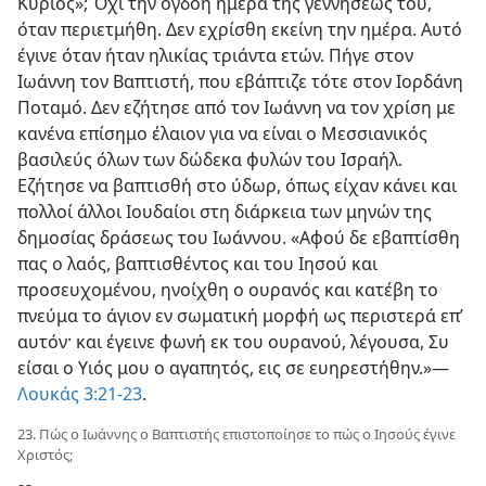
Κύριος»; Όχι την ογδόη ημέρα της γεννήσεώς του,
όταν περιετμήθη. Δεν εχρίσθη εκείνη την ημέρα. Αυτό
έγινε όταν ήταν ηλικίας τριάντα ετών. Πήγε στον
Ιωάννη τον Βαπτιστή, που εβάπτιζε τότε στον Ιορδάνη
Ποταμό. Δεν εζήτησε από τον Ιωάννη να τον χρίση με
κανένα επίσημο έλαιον για να είναι ο Μεσσιανικός
βασιλεύς όλων των δώδεκα φυλών του Ισραήλ.
Εζήτησε να βαπτισθή στο ύδωρ, όπως είχαν κάνει και
πολλοί άλλοι Ιουδαίοι στη διάρκεια των μηνών της
δημοσίας δράσεως του Ιωάννου. «Αφού δε εβαπτίσθη
πας ο λαός, βαπτισθέντος και του Ιησού και
προσευχομένου, ηνοίχθη ο ουρανός και κατέβη το
πνεύμα το άγιον εν σωματική μορφή ως περιστερά επ’
αυτόν· και έγεινε φωνή εκ του ουρανού, λέγουσα, Συ
είσαι ο Υιός μου ο αγαπητός, εις σε ευηρεστήθην.»—
Λουκάς 3:21-23
.
23. Πώς ο Ιωάννης ο Βαπτιστής επιστοποίησε το πώς ο Ιησούς έγινε
Χριστός;