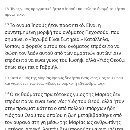
18. Τίνος γυιος πραγματικά ήταν ο Ιησούς και πώς το όνομά του ήταν
προφητικό;
18
Το όνομα Ιησούς ήταν προφητικό. Είναι η
συντετμημένη μορφή του ονόματος Γιεχοσούα, που
σημαίνει ο «Ιεχωβά Είναι Σωτηρία.» Κατάλληλα,
λοιπόν, ο φορεύς αυτού του ονόματος επρόκειτο να
‘σώση τον λαόν αυτού από των αμαρτιών αυτών.’ Δεν
επρόκειτο να είναι γυιος του Ιωσήφ, αλλά «Υιός Θεού,»
όπως είχε πει ο Γαβριήλ.
19. Γιατί ο υιός της Μαρίας Ιησούς δεν ήταν ένας νέος Υιός του Θεού
και γιατί δεν ήταν ένας «Θεός εν σαρκί» ή «Θεάνθρωπος»;
19
Ο εκ θαύματος πρωτότοκος γυιος της Μαρίας δεν
επρόκειτο να είναι ένας
νέος
Υιός του Θεού, αλλά ήταν
στην πραγματικότητα ο από πολλού υπάρχων ήδη
Υιός του Θεού του οποίου η ζωή μεταβιβάσθηκε από
τον ουρανό στη γη μέσω της Μαρίας ως ανθρωπίνης
μητέρας.
Λογικά, λοιπόν, δεν μπορούσε να ονομάζεται