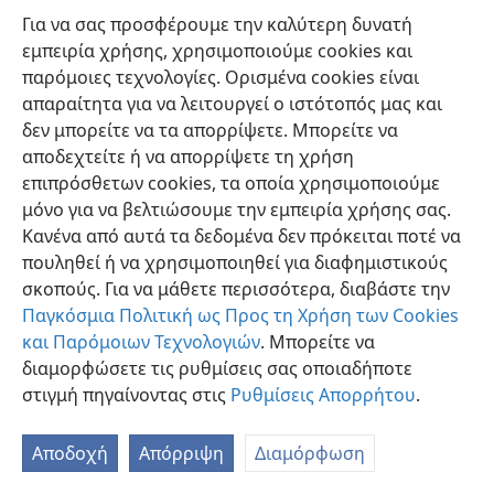
Για να σας προσφέρουμε την καλύτερη δυνατή
34. Ποιοι συνώδευσαν τον Ιησού όταν επήγαινε να κηρύξη από τον
εμπειρία χρήσης, χρησιμοποιούμε cookies και
ένα τόπο στον άλλο;
παρόμοιες τεχνολογίες. Ορισμένα cookies είναι
34
Η αφήγησις αργότερα μας λέγει: «Και μετά ταύτα
απαραίτητα για να λειτουργεί ο ιστότοπός μας και
διήρχετο αυτός πάσαν πόλιν και κώμην, κηρύττων και
δεν μπορείτε να τα απορρίψετε. Μπορείτε να
ευαγγελιζόμενος την βασιλείαν του Θεού, και οι
αποδεχτείτε ή να απορρίψετε τη χρήση
δώδεκα απόστολοι ήσαν μετ’ αυτού, και γυναίκες
επιπρόσθετων cookies, τα οποία χρησιμοποιούμε
τινές, αίτινες ήσαν τεθεραπευμέναι από πνευμάτων
μόνο για να βελτιώσουμε την εμπειρία χρήσης σας.
πονηρών και ασθενειών, Μαρία η καλούμενη
Κανένα από αυτά τα δεδομένα δεν πρόκειται ποτέ να
Μαγδαληνή, εκ της οποίας είχον εκβή επτά δαιμόνια,
πουληθεί ή να χρησιμοποιηθεί για διαφημιστικούς
και Ιωάννα η γυνή του Χουζά, επιτρόπου του Ηρώδου,
σκοπούς. Για να μάθετε περισσότερα, διαβάστε την
και Σουσάννα και άλλαι πολλαί, αίτινες διηκόνουν
Παγκόσμια Πολιτική ως Προς τη Χρήση των Cookies
αυτόν από των υπαρχόντων αυτών.»—
Λουκάς 8:1-3
.
και Παρόμοιων Τεχνολογιών
. Μπορείτε να
διαμορφώσετε τις ρυθμίσεις σας οποιαδήποτε
35. Πώς ο Ιησούς επεξέτεινε την ευαγγελιστική δράσι;
στιγμή πηγαίνοντας στις
Ρυθμίσεις Απορρήτου
.
35
Δεν εκήρυττε μόνον ο Ιησούς τα αγαθά νέα της
βασιλείας του Θεού· εξαπέστειλε και τους μαθητάς
Αποδοχή
Απόρριψη
Διαμόρφωση
του να κάνουν το ίδιο κήρυγμα. Οι δώδεκα μαθηταί
του, ύστερα από εκπαίδευσι ενός και πλέον έτους μαζί