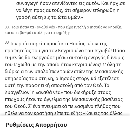
συναγωγή ήσαν ατενίζοντες εις αυτόν. Και ήρχισε
να λέγη προς αυτούς, ότι σήμερον επληρώθη η
γραφή αύτη εις τα ώτα υμών.»
33. Ποια ήσαν τα «αγαθά νέα» που είχε εντολή ο Ιησούς να κηρύξη,
και σε τι βαθμό εστάλη να τα κηρύξη;
33
Τι ωραία πορεία προείπε ο Ησαΐας μέσω της
προφητείας του για τον Κεχρισμένο του Ιεχωβά! Πόσο
ευμενώς θα ενεργούσε μέσω αυτού η ενεργός δύναμις
του Ιεχωβά με την οποία ήταν κεχρισμένος! Σ’ όλη τη
διάρκεια των υπολοίπων τριών ετών της Μεσσιανικής
υπηρεσίας
του στη γη, ο Ιησούς στοργικά εξετέλεσε
αυτή την προφητική αποστολή από τον Θεό. Το
‘ευαγγέλιον’ ή «αγαθά νέα» που διεκήρυξε στους
πτωχούς ήταν το άγγελμα της Μεσσιανικής βασιλείας
του Θεού. Σ’ ένα πνευματικά πεινασμένο πλήθος που
ήθελε να τον κρατήση είπε τα εξής: «Και εις τας άλλας
πόλεις πρέπει να ευαγγελίσω την βασιλείαν του Θεού·
Ρυθμίσεις Απορρήτου
επειδή εις τούτο είμαι απεσταλμένος.»—
Λουκάς 4:43
.