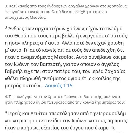
3. Γιατί κανείς από τους άνδρες των αρχαίων χρόνων στους οποίους
ενεργούσε το πνεύμα του Θεού δεν απεδείχθη ότι ήταν ο
υποσχεμένος Μεσσίας;
3
Άνδρες των αρχαιοτέρων χρόνων, είχαν το πνεύμα
του Θεού που τους περιέβαλλε ή ενεργούσε σ’ αυτούς
ή ήσαν πλήρεις απ’ αυτό. Αλλά ποτέ δεν είχαν χρισθή
μ’ αυτό. Γι’ αυτό κανείς απ’ αυτούς δεν απεδείχθη ότι
ήταν ο αναμενόμενος Μεσσίας. Αυτό συνέβαινε και με
τον Ιωάννη τον Βαπτιστή, για τον οποίον ο άγγελος
Γαβριήλ είχε πει στον πατέρα του, τον ιερέα Ζαχαρία:
«θέλει πληρωθή πνεύματος αγίου έτι εκ κοιλίας της
μητρός αυτού.»—
Λουκάς 1:15
.
4. Τι ωμολόγησε για τον Χριστό ο Ιωάννης ο Βαπτιστής, μολονότι
ήταν πλήρης του αγίου πνεύματος από την κοιλία της μητέρας του;
4
Ιερείς και Λευίται απεστάλησαν από την Ιερουσαλήμ
για να ρωτήσουν τον ίδιο τον Ιωάννη να τους πη ποιος
ήταν επισήμως, εξαιτίας του έργου που έκαμε. Τι