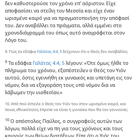
δεν καθυστερούσε τον χρόνο επ’ αόριστον. Είχε
αποφασίσει να στείλη τον Μεσσία και είχε έναν
ωρισμένο καιρό για να πραγματοποιήση
την απόφασί
του. Δεν αναβάλλει τα πράγματα, αλλά εμμένει στο
χρονοδιάγραμμά του όπως αυτό αναγράφεται στον
Λόγο του.
9. Πώς τα εδάφια
Γαλάτας 4:4, 5
δείχνουν ότι ο Θεός δεν αναβάλλει;
9
Τα εδάφια
Γαλάτας 4:4, 5
λέγουν: «Ότε όμως ήλθε το
πλήρωμα του χρόνου, εξαπέστειλεν ο Θεός τον Υιόν
αυτού, όστις εγεννήθη εκ γυναικός και υπετάγη εις τον
νόμον, δια να εξαγοράση τους υπό νόμον δια να
λάβωμεν την υιοθεσίαν.»
10. Από πού έστειλε ο Θεός τον Υιόν του στον ωρισμένο καιρό, και
ποιας εθνικότητος έπρεπε να είναι η γυναίκα που θα τον γεννούσε;
10
Ο απόστολος Παύλος, ο συγγραφεύς αυτών των
λόγων, πολλά είχε να πη για τους χρόνους και τους
καιρούς των θείων διατάξεων. Είπε ότι ο Υιός του