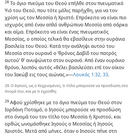
28
Το άγιο πνεύμα του Θεού επήλθε στον πνευματικό
Υιό του Θεού, που τότε μόλις παρήχθη, για να τον
χρίση ως τον Μεσσία ή Χριστό. Επρόκειτο να είναι πιο
ισχυρός από έναν απλό ανθρώπινο Μεσσία από σάρκα
και αίμα. Επρόκειτο να είναι ένας πνευματικός
Μεσσίας, ο οποίος τελικά θα εβασίλευε στην ουράνια
βασιλεία του Θεού. Κατά την ανάληψι αυτού του
Μεσσία στον ουρανό ο ‘θρόνος Δαβίδ του πατρός
αυτού’ θ’ ανυψώνετο στον ουρανό. Από έναν ουράνιο
θρόνο, λοιπόν, αυτός «θέλει βασιλεύσει επί τον οίκον
του Ιακώβ εις τους αιώνας.»—
Λουκάς 1:32, 33
.
29. Ο Ιησούς, ως ο Κεχρισμένος, τι τίτλο μπορούσε να προσδώση στο
όνομά του, και με τι εχρίσθη;
29
Αφού χρίσθηκε με το άγιο πνεύμα του Θεού στον
Ιορδάνη Ποταμό, ο Ιησούς μπορούσε να προσδώση
στο όνομά του τον τίτλο του Μεσσία ή Χριστού, και
ορθώς ωνομάσθηκε Ιησούς ο Μεσσίας ή Ιησούς
Χριστός. Μετά από μήνες, όταν ο Ιησούς πήγε στη