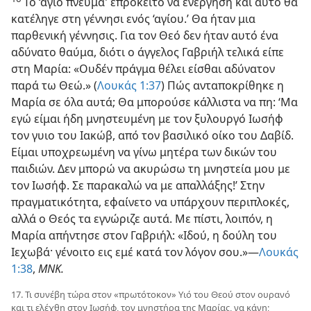
Το ‘άγιο πνεύμα’ επρόκειτο να ενεργήση και αυτό θα
κατέληγε στη γέννησι ενός ‘αγίου.’ Θα ήταν μια
παρθενική γέννησις. Για τον Θεό δεν ήταν αυτό ένα
αδύνατο θαύμα, διότι ο άγγελος Γαβριήλ τελικά είπε
στη Μαρία: «Ουδέν πράγμα θέλει είσθαι αδύνατον
παρά τω Θεώ.» (
Λουκάς 1:37
) Πώς ανταποκρίθηκε η
Μαρία σε όλα αυτά; Θα μπορούσε κάλλιστα να πη: ‘Μα
εγώ είμαι ήδη μνηστευμένη με τον ξυλουργό Ιωσήφ
τον γυιο του Ιακώβ, από τον βασιλικό οίκο του Δαβίδ.
Είμαι υποχρεωμένη να γίνω μητέρα των δικών του
παιδιών. Δεν μπορώ να ακυρώσω τη μνηστεία μου με
τον Ιωσήφ. Σε παρακαλώ να με απαλλάξης!’ Στην
πραγματικότητα, εφαίνετο να υπάρχουν περιπλοκές,
αλλά ο Θεός τα εγνώριζε αυτά. Με πίστι, λοιπόν, η
Μαρία απήντησε στον Γαβριήλ: «Ιδού, η δούλη του
Ιεχωβά· γένοιτο εις εμέ κατά τον λόγον σου.»—
Λουκάς
1:38
,
ΜΝΚ.
17. Τι συνέβη τώρα στον «πρωτότοκον» Υιό του Θεού στον ουρανό
και τι ελέχθη στον Ιωσήφ, τον μνηστήρα της Μαρίας, να κάνη;