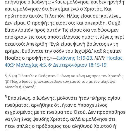
απήντησε ο Ιωάννης; «Και ωμολόγησε, και δεν ηρνήθη·
και ωμολόγησεν ότι δεν είμαι εγώ ο Χριστός. Και
ηρώτησαν αυτόν, Τι λοιπόν; Ηλίας είσαι συ; και λέγει,
Δεν είμαι. Ο προφήτης είσαι συ; και απεκρίθη, Ουχί!
Είπον λοιπόν προς αυτόν· Τις είσαι; δια να δώσωμεν
απόκρισιν εις τους αποστείλαντας ημάς· τι λέγεις περί
σεαυτού; Απεκρίθη· ‘Εγώ είμαι φωνή βοώντος εν τη
ερήμω, Ευθύνατε την οδόν του Ιεχωβά,’ καθώς είπεν
Ησαΐας ο προφήτης.»—
Ιωάννης 1:19-23
,
ΜΝΚ
·
Ησαΐας
40:3·
Μαλαχίας 4:5, 6·
Δευτερονόμιον 18:15-19
.
5, 6. (α) Τι έστειλε ο Θεός στον Ιωάννη να κάνη ως προς τον Χριστόν;
(β) Πώς ο Ιωάννης αντιπαρέβαλε τον εαυτό του με τον αληθινό
Μεσσία ή Χριστό;
5
Επομένως, ο Ιωάννης, μολονότι ήταν πλήρης αγίου
πνεύματος, αρνήθηκε ότι ήταν ο Υποσχεμένος
κεχρισμένος με το πνεύμα του Θεού. Δεν προσπάθησε
να γίνη ένας ψευδής Χριστός, αλλά ωμολόγησε ότι
ήταν απλώς ο πρόδρομος του αληθινού Χριστού ή