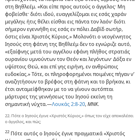
στη Βηθλεέμ. «Και είπε προς αυτούς ο άγγελος· Μη
φοβείσθε· διότι ιδού, ευαγγελίζομαι εις εσάς χαράν
μεγάλην, ήτις θέλει
είσθαι εις πάντα τον λαόν· διότι
σήμερον εγεννήθη εις εσάς εν πόλει Δαβίδ σωτήρ,
όστις είναι Χριστός Κύριος.» Μολονότι ο νεογέννητος
Ιησούς στη φάτνη της Βηθλεέμ δεν το εγνώριζε αυτό,
«εξαίφνης μετά του αγγέλου εφάνη πλήθος στρατιάς
ουρανίου υμνούντων τον Θεόν και λεγόντων· Δόξα εν
υψίστοις Θεώ, και επί γης ειρήνη, εν ανθρώποις
ευδοκίας.» Τότε, οι πληροφορημένοι ποιμένες πήγαν ν’
αναζητήσουν το βρέφος στη φάτνη και το βρήκαν, κι
έτσι ανταμείφθηκαν με το να γίνουν αυτόπται
μάρτυρες της γεννήσεως του Ιησού εκείνη τη
σημαντική νύχτα.—
Λουκάς 2:8-20
,
ΜΝΚ
.
22. Πότε ο Ιησούς έγινε «Χριστός Κύριος,» όπως τον είχε αποκαλέσει
ο άγγελος, και πώς;
22
Πότε αυτός ο Ιησούς έγινε πραγματικά «Χριστός