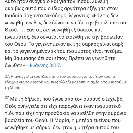
Αυτό ήταν αναγκαίο και για τον Ιησού. Συνέβη
ακριβώς αυτό που ο ίδιος αργότερα εξήγησε στον
Ιουδαίο άρχοντα Νικόδημο, λέγοντας: «Εάν τις δεν
γεννηθή άνωθεν, δεν δύναται να ίδη την βασιλείαν του
Θεού. . . . Εάν τις δεν γεννηθή εξ ύδατος και
πνεύματος, δεν δύναται να εισέλθη εις την βασιλείαν
του Θεού. Το γεγεννημένον εκ της σαρκός είναι σαρξ
και το γεγεννημένον εκ του πνεύματος είναι πνεύμα.
Μη θαυμάσης ότι σοι είπον, Πρέπει να γεννηθήτε
άνωθεν.»—
Ιωάννης 3:3-7
.
27. Η αναγγελία του Θεού από τον ουρανό για τον Υιόν του, τι
έδειχνε για τον Ιησού και πώς άλλαξε κατόπιν η σχέσις του Ιησού με
τη Μαρία;
27
Με τη δήλωσι που έγινε από τον ουρανό ο Ιεχωβά
Θεός ανήγγειλε ότι είχε παραγάγει έναν πνευματικό
Υιόν που είχε την προσδοκία να εισέλθη στην ουράνια
βασιλεία του Θεού. Η Μαρία, η μητέρα εκείνου που
γεννήθηκε με σάρκα, δεν ήταν η μητέρα αυτού του