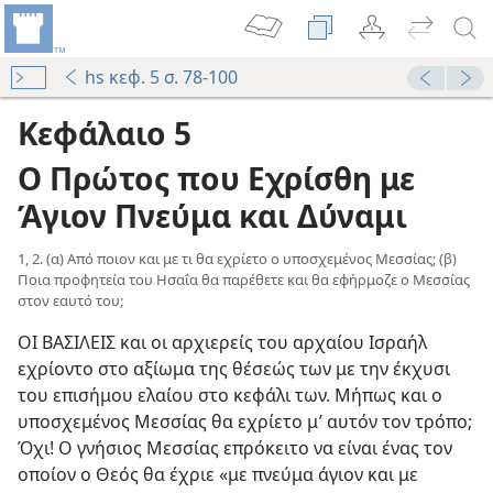
hs κεφ. 5 σ. 78-100
Κεφάλαιο 5
Ο Πρώτος που Εχρίσθη με
Άγιον Πνεύμα και Δύναμι
1, 2. (α) Από ποιον και με τι θα εχρίετο ο υποσχεμένος Μεσσίας; (β)
Ποια προφητεία του Ησαΐα θα παρέθετε και θα εφήρμοζε ο Μεσσίας
στον εαυτό του;
ΟΙ ΒΑΣΙΛΕΙΣ και οι αρχιερείς του αρχαίου Ισραήλ
εχρίοντο στο αξίωμα της θέσεώς των με την έκχυσι
του επισήμου ελαίου στο κεφάλι των. Μήπως και ο
υποσχεμένος Μεσσίας θα εχρίετο μ’ αυτόν τον τρόπο;
Όχι! Ο γνήσιος Μεσσίας επρόκειτο να είναι ένας τον
οποίον ο Θεός θα έχριε «με πνεύμα άγιον και με