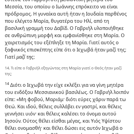
Μεσσία, του οποίου ο Ιωάννης επρόκειτο να είναι
πρόδρομος. Η γυναίκα αυτή ήταν η Ιουδαία παρθένος
που ελέγετο Μαρία, θυγατέρα του Ηλί, από τη
βασιλική γραμμή του Δαβίδ. Ο Γαβριήλ υλοποιήθηκε
σε ανθρώπινη μορφή και εμφανίσθηκε στη Μαρία. Ο
χαιρετισμός του εξέπληξε τη Μαρία. Γιατί αυτός ο
ξαφνικός επισκέπτης είπε ότι ο Ιεχωβά ήταν μαζί της;
Γιατί
μαζί της
;
14. Τι είπε ο Γαβριήλ εξηγώντας στη Μαρία γιατί ο Θεός ήταν μαζί
της;
14
Διότι ο Ιεχωβά την είχε εκλέξει για να γίνη μητέρα
του ενδόξου Μεσσιανικού βασιλέως. Ο Γαβριήλ λοιπόν
είπε: «Μη φοβού, Μαριάμ· διότι εύρες χάριν παρά τω
Θεώ. Και ιδού, θέλεις συλλάβει εν γαστρί, και θέλεις
γεννήσει υιόν· και θέλεις καλέσει το όνομα αυτού
Ιησούν. Ούτος θέλει είσθαι μέγας, και Υιός Υψίστου
θέλει ονομασθή·
και θέλει δώσει εις αυτόν Ιεχωβά ο