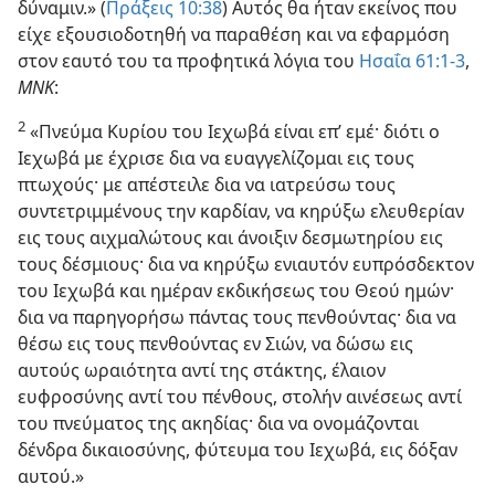
δύναμιν.» (
Πράξεις 10:38
) Αυτός θα ήταν εκείνος που
είχε εξουσιοδοτηθή να παραθέση και να εφαρμόση
στον εαυτό του τα προφητικά λόγια του
Ησαΐα 61:1-3
,
ΜΝΚ
:
2
«Πνεύμα Κυρίου του Ιεχωβά είναι επ’ εμέ· διότι ο
Ιεχωβά με έχρισε δια να ευαγγελίζομαι εις τους
πτωχούς· με απέστειλε δια να ιατρεύσω τους
συντετριμμένους την καρδίαν, να κηρύξω ελευθερίαν
εις τους αιχμαλώτους και άνοιξιν δεσμωτηρίου εις
τους δέσμιους· δια να κηρύξω ενιαυτόν ευπρόσδεκτον
του Ιεχωβά και ημέραν εκδικήσεως του Θεού ημών·
δια να παρηγορήσω πάντας τους πενθούντας· δια να
θέσω εις τους πενθούντας εν Σιών, να δώσω εις
αυτούς ωραιότητα αντί της στάκτης, έλαιον
ευφροσύνης αντί του πένθους, στολήν αινέσεως αντί
του πνεύματος της ακηδίας· δια να ονομάζονται
δένδρα δικαιοσύνης, φύτευμα του Ιεχωβά, εις δόξαν
αυτού.»