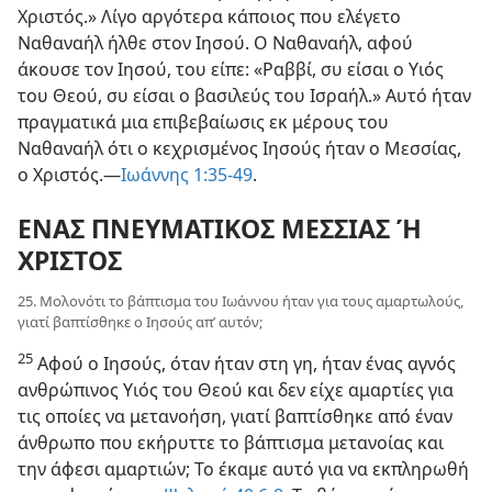
Χριστός.» Λίγο αργότερα κάποιος που ελέγετο
Ναθαναήλ ήλθε στον Ιησού. Ο Ναθαναήλ, αφού
άκουσε τον Ιησού, του είπε: «Ραββί, συ είσαι ο Υιός
του Θεού, συ είσαι ο βασιλεύς του Ισραήλ.» Αυτό ήταν
πραγματικά μια επιβεβαίωσις εκ μέρους του
Ναθαναήλ ότι ο κεχρισμένος Ιησούς ήταν ο Μεσσίας,
ο Χριστός.—
Ιωάννης 1:35-49
.
ΕΝΑΣ ΠΝΕΥΜΑΤΙΚΟΣ ΜΕΣΣΙΑΣ Ή
ΧΡΙΣΤΟΣ
25. Μολονότι το βάπτισμα του Ιωάννου ήταν για τους αμαρτωλούς,
γιατί βαπτίσθηκε ο Ιησούς απ’ αυτόν;
25
Αφού ο Ιησούς, όταν ήταν στη γη, ήταν ένας αγνός
ανθρώπινος Υιός του Θεού και δεν είχε αμαρτίες για
τις οποίες να μετανοήση, γιατί βαπτίσθηκε από έναν
άνθρωπο που εκήρυττε το βάπτισμα μετανοίας και
την άφεσι αμαρτιών; Το έκαμε αυτό για να εκπληρωθή