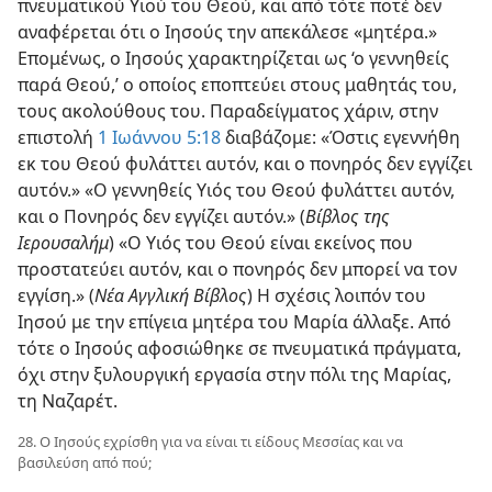
πνευματικού Υιού του Θεού, και από τότε ποτέ δεν
αναφέρεται ότι ο Ιησούς την απεκάλεσε «μητέρα.»
Επομένως, ο Ιησούς χαρακτηρίζεται ως ‘ο γεννηθείς
παρά Θεού,’ ο οποίος εποπτεύει στους μαθητάς του,
τους ακολούθους του. Παραδείγματος χάριν, στην
επιστολή
1 Ιωάννου 5:18
διαβάζομε: «Όστις εγεννήθη
εκ του Θεού φυλάττει αυτόν, και ο πονηρός δεν εγγίζει
αυτόν.» «Ο γεννηθείς Υιός του
Θεού φυλάττει αυτόν,
και ο Πονηρός δεν εγγίζει αυτόν.» (
Βίβλος της
Ιερουσαλήμ
) «Ο Υιός του Θεού είναι εκείνος που
προστατεύει αυτόν, και ο πονηρός δεν μπορεί να τον
εγγίση.» (
Νέα Αγγλική Βίβλος
) Η σχέσις λοιπόν του
Ιησού με την επίγεια μητέρα του Μαρία άλλαξε. Από
τότε ο Ιησούς αφοσιώθηκε σε πνευματικά πράγματα,
όχι στην ξυλουργική εργασία στην πόλι της Μαρίας,
τη Ναζαρέτ.
28. Ο Ιησούς εχρίσθη για να είναι τι είδους Μεσσίας και να
βασιλεύση από πού;