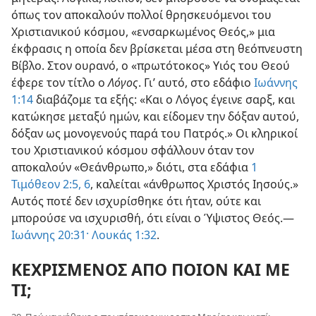
όπως τον αποκαλούν πολλοί θρησκευόμενοι του
Χριστιανικού κόσμου, «ενσαρκωμένος Θεός,» μια
έκφρασις η οποία δεν βρίσκεται μέσα στη θεόπνευστη
Βίβλο. Στον ουρανό, ο «πρωτότοκος» Υιός του Θεού
έφερε τον τίτλο ο
Λόγος
. Γι’ αυτό, στο εδάφιο
Ιωάννης
1:14
διαβάζομε τα εξής: «Και ο Λόγος έγεινε σαρξ, και
κατώκησε μεταξύ ημών, και είδομεν την δόξαν αυτού,
δόξαν ως μονογενούς παρά του Πατρός.» Οι κληρικοί
του Χριστιανικού κόσμου σφάλλουν όταν τον
αποκαλούν «Θεάνθρωπο,» διότι, στα εδάφια
1
Τιμόθεον 2:5, 6
, καλείται «άνθρωπος Χριστός Ιησούς.»
Αυτός ποτέ δεν ισχυρίσθηκε ότι ήταν, ούτε και
μπορούσε να ισχυρισθή, ότι είναι ο Ύψιστος Θεός.—
Ιωάννης 20:31·
Λουκάς 1:32
.
ΚΕΧΡΙΣΜΕΝΟΣ ΑΠΟ ΠΟΙΟΝ ΚΑΙ ΜΕ
ΤΙ;