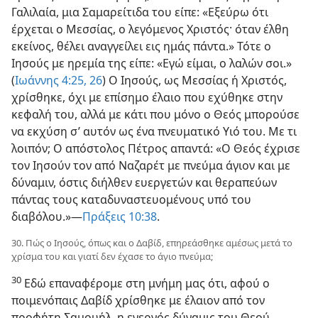
Γαλιλαία, μια Σαμαρείτιδα του είπε: «Εξεύρω ότι
έρχεται ο Μεσσίας, ο λεγόμενος Χριστός· όταν έλθη
εκείνος, θέλει αναγγείλει εις ημάς πάντα.» Τότε ο
Ιησούς με ηρεμία της είπε: «Εγώ είμαι, ο λαλών σοι.»
(
Ιωάννης 4:25, 26
) Ο Ιησούς, ως Μεσσίας ή Χριστός,
χρίσθηκε, όχι με επίσημο έλαιο που εχύθηκε στην
κεφαλή του, αλλά με κάτι που
μόνο ο Θεός μπορούσε
να εκχύση σ’ αυτόν ως ένα πνευματικό Υιό του. Με τι
λοιπόν; Ο απόστολος Πέτρος απαντά: «Ο Θεός έχρισε
τον Ιησούν τον από Ναζαρέτ με πνεύμα άγιον και με
δύναμιν, όστις διήλθεν ευεργετών και θεραπεύων
πάντας τους καταδυναστευομένους υπό του
διαβόλου.»—
Πράξεις 10:38
.
30. Πώς ο Ιησούς, όπως και ο Δαβίδ, επηρεάσθηκε αμέσως μετά το
χρίσμα του και γιατί δεν έχασε το άγιο πνεύμα;
30
Εδώ επαναφέρομε στη μνήμη μας ότι, αφού ο
ποιμενόπαις Δαβίδ χρίσθηκε με έλαιον από τον
προφήτη Σαμουήλ, η ενεργός δύναμις του Θεού