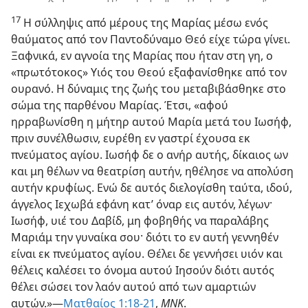
17
Η σύλληψις από μέρους της Μαρίας μέσω ενός
θαύματος από τον Παντοδύναμο Θεό είχε τώρα γίνει.
Ξαφνικά, εν αγνοία της Μαρίας που ήταν στη γη, ο
«πρωτότοκος» Υιός του Θεού εξαφανίσθηκε από τον
ουρανό. Η δύναμις της ζωής του μεταβιβάσθηκε στο
σώμα της παρθένου Μαρίας. Έτσι, «αφού
ηρραβωνίσθη η μήτηρ αυτού Μαρία μετά του Ιωσήφ,
πριν συνέλθωσιν, ευρέθη εν γαστρί έχουσα εκ
πνεύματος αγίου. Ιωσήφ δε ο ανήρ αυτής, δίκαιος ων
και μη θέλων να θεατρίση αυτήν, ηθέλησε να απολύση
αυτήν κρυφίως. Ενώ δε αυτός διελογίσθη ταύτα, ιδού,
άγγελος Ιεχωβά εφάνη κατ’ όναρ εις αυτόν, λέγων·
Ιωσήφ, υιέ του Δαβίδ, μη φοβηθής να παραλάβης
Μαριάμ την γυναίκα σου· διότι το εν αυτή γεννηθέν
είναι εκ πνεύματος αγίου. Θέλει δε γεννήσει υιόν και
θέλεις καλέσει το όνομα αυτού Ιησούν διότι αυτός
θέλει σώσει τον λαόν αυτού από των αμαρτιών
αυτών.»—
Ματθαίος 1:18-21
,
ΜΝΚ
.