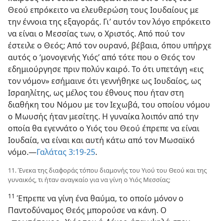
Θεού επρόκειτο να ελευθερώση τους Ιουδαίους με
την έννοια της εξαγοράς. Γι’ αυτόν τον λόγο επρόκειτο
να είναι ο Μεσσίας των, ο Χριστός. Από πού τον
έστειλε ο Θεός; Από τον ουρανό, βέβαια, όπου υπήρχε
αυτός ο ‘μονογενής Υιός’ από τότε που ο Θεός τον
εδημιούργησε πριν πολύν καιρό. Το ότι υπετάγη «εις
τον νόμον» εσήμαινε ότι γεννήθηκε ως Ιουδαίος, ως
Ισραηλίτης, ως μέλος του έθνους που ήταν στη
διαθήκη του Νόμου με τον Ιεχωβά, του οποίου νόμου
ο Μωυσής ήταν μεσίτης. Η γυναίκα λοιπόν από την
οποία θα εγεννάτο ο Υιός του Θεού έπρεπε να είναι
Ιουδαία, να είναι και αυτή κάτω από τον Μωσαϊκό
νόμο.—
Γαλάτας 3:19-25
.
11. Ένεκα της διαφοράς τόπου διαμονής του Υιού του Θεού και της
γυναικός, τι ήταν αναγκαίο για να γίνη ο Υιός Μεσσίας;
11
Έπρεπε να γίνη ένα θαύμα, το οποίο μόνον ο
Παντοδύναμος Θεός μπορούσε να κάνη. Ο