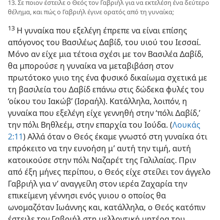
13. Σε ποιον έστειλε ο Θεός τον Γαβριήλ για να εκτελέση ένα δεύτερο
θέλημα, και πώς ο Γαβριήλ έγινε ορατός από τη γυναίκα;
13
Η γυναίκα που εξελέγη έπρεπε να είναι επίσης
απόγονος του Βασιλέως Δαβίδ, του υιού του Ιεσσαί.
Μόνο αν είχε μια τέτοια σχέσι με τον Βασιλέα Δαβίδ,
θα μπορούσε η γυναίκα να μεταβιβάση στον
πρωτότοκο γυιο της ένα φυσικό δικαίωμα σχετικά με
τη βασιλεία του Δαβίδ επάνω στις δώδεκα φυλές του
‘οίκου του Ιακώβ’ (Ισραήλ). Κατάλληλα, λοιπόν, η
γυναίκα που εξελέγη είχε γεννηθή στην ‘πόλι Δαβίδ,’
την πόλι Βηθλεέμ, στην επαρχία του Ιούδα. (
Λουκάς
2:11
) Αλλά όταν ο Θεός έκαμε γνωστό στη γυναίκα ότι
επρόκειτο να την ευνοήση μ’ αυτή την τιμή, αυτή
κατοικούσε στην πόλι Ναζαρέτ της Γαλιλαίας. Πριν
από έξη μήνες περίπου, ο Θεός είχε στείλει τον άγγελο
Γαβριήλ για ν’ αναγγείλη στον ιερέα Ζαχαρία την
επικείμενη γέννησι ενός γυιου ο οποίος θα
ωνομαζόταν Ιωάννης και, κατάλληλα, ο Θεός κατόπιν
έστειλε τον Γαβριήλ στη μελλοντική μητέρα του