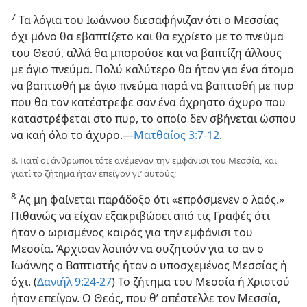
7
Τα λόγια του Ιωάννου διεσαφήνιζαν ότι ο Μεσσίας
όχι μόνο θα εβαπτίζετο και θα εχρίετο με το πνεύμα
του Θεού, αλλά θα μπορούσε και να βαπτίζη άλλους
με άγιο πνεύμα. Πολύ καλύτερο θα ήταν για ένα άτομο
να βαπτισθή με άγιο πνεύμα παρά να βαπτισθή με πυρ
που θα τον κατέστρεφε σαν ένα άχρηστο άχυρο που
καταστρέφεται στο πυρ, το οποίο δεν σβήνεται ώσπου
να καή όλο το άχυρο.—
Ματθαίος 3:7-12
.
8. Γιατί οι άνθρωποι τότε ανέμεναν την εμφάνισι του Μεσσία, και
γιατί το ζήτημα ήταν επείγον γι’ αυτούς;
8
Ας μη φαίνεται παράδοξο ότι «επρόσμενεν ο λαός.»
Πιθανώς να είχαν εξακριβώσει από τις Γραφές ότι
ήταν ο ωρισμένος καιρός για την εμφάνισι του
Μεσσία. Άρχισαν λοιπόν να συζητούν για το αν ο
Ιωάννης ο Βαπτιστής ήταν ο υποσχεμένος Μεσσίας ή
όχι. (
Δανιήλ 9:24-27
) Το ζήτημα του Μεσσία ή Χριστού
ήταν επείγον. Ο Θεός, που θ’ απέστελλε τον Μεσσία,