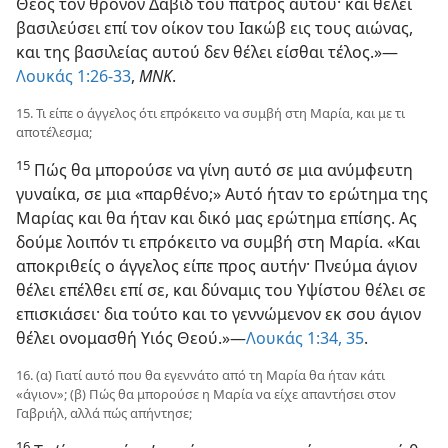
Θεός τον θρόνον Δαβίδ του πατρός αυτού· και θέλει
βασιλεύσει επί τον οίκον του Ιακώβ εις τους αιώνας,
και της βασιλείας αυτού δεν θέλει είσθαι τέλος.»—
Λουκάς 1:26-33
,
ΜΝΚ
.
15. Τι είπε ο άγγελος ότι επρόκειτο να συμβή στη Μαρία, και με τι
αποτέλεσμα;
15
Πώς θα μπορούσε να γίνη αυτό σε μια ανύμφευτη
γυναίκα, σε μια «παρθένο;» Αυτό ήταν το ερώτημα της
Μαρίας και θα ήταν και δικό μας ερώτημα επίσης. Ας
δούμε λοιπόν τι επρόκειτο να συμβή στη Μαρία. «Και
αποκριθείς ο άγγελος είπε προς αυτήν· Πνεύμα άγιον
θέλει επέλθει επί σε, και δύναμις του Υψίστου θέλει σε
επισκιάσει· δια τούτο και το γεννώμενον εκ σου άγιον
θέλει ονομασθή Υιός Θεού.»—
Λουκάς 1:34, 35
.
16. (α) Γιατί αυτό που θα εγεννάτο από τη Μαρία θα ήταν κάτι
«άγιον»; (β) Πώς θα μπορούσε η Μαρία να είχε απαντήσει στον
Γαβριήλ, αλλά πώς απήντησε;
16