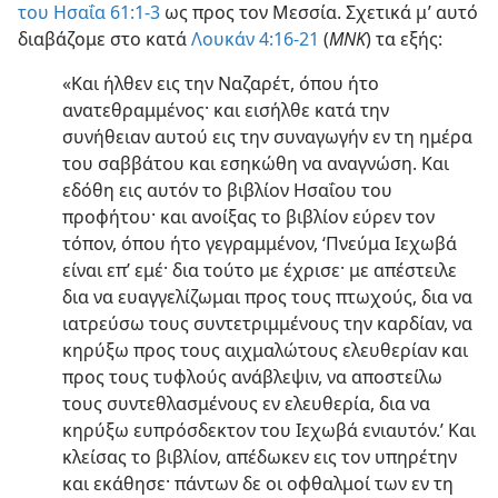
του Ησαΐα 61:1-3
ως προς τον Μεσσία. Σχετικά μ’ αυτό
διαβάζομε στο κατά
Λουκάν 4:16-21
(
ΜΝΚ
) τα εξής:
«Και ήλθεν εις την Ναζαρέτ, όπου ήτο
ανατεθραμμένος· και εισήλθε κατά την
συνήθειαν αυτού εις την συναγωγήν εν τη ημέρα
του σαββάτου και εσηκώθη να αναγνώση. Και
εδόθη εις αυτόν το βιβλίον Ησαΐου του
προφήτου· και ανοίξας το βιβλίον εύρεν τον
τόπον, όπου ήτο γεγραμμένον, ‘Πνεύμα Ιεχωβά
είναι επ’ εμέ· δια τούτο με έχρισε· με απέστειλε
δια να ευαγγελίζωμαι προς τους πτωχούς, δια να
ιατρεύσω τους συντετριμμένους την καρδίαν, να
κηρύξω προς τους αιχμαλώτους ελευθερίαν και
προς τους τυφλούς ανάβλεψιν, να αποστείλω
τους συντεθλασμένους εν ελευθερία, δια να
κηρύξω ευπρόσδεκτον του Ιεχωβά ενιαυτόν.’ Και
κλείσας το βιβλίον, απέδωκεν εις τον υπηρέτην
και εκάθησε· πάντων δε οι οφθαλμοί των εν τη