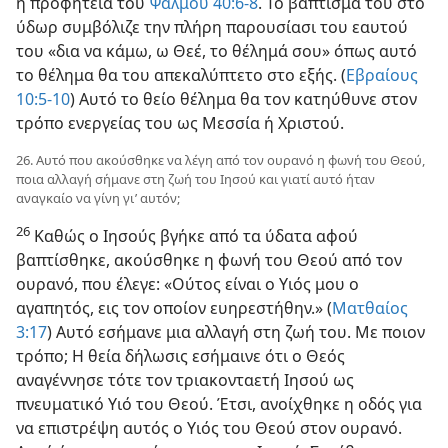
η προφητεία του
Ψαλμού 40:6-8
. Το βάπτισμά του στο
ύδωρ συμβόλιζε την πλήρη παρουσίασι του εαυτού
του «δια να κάμω, ω Θεέ, το θέλημά σου» όπως αυτό
το θέλημα θα του απεκαλύπτετο στο εξής. (
Εβραίους
10:5-10
) Αυτό το θείο θέλημα θα τον κατηύθυνε στον
τρόπο ενεργείας του ως Μεσσία ή Χριστού.
26. Αυτό που ακούσθηκε να λέγη από τον ουρανό η φωνή του Θεού,
ποια αλλαγή σήμανε στη ζωή του Ιησού και γιατί αυτό ήταν
αναγκαίο να γίνη γι’ αυτόν;
26
Καθώς ο Ιησούς βγήκε από τα ύδατα αφού
βαπτίσθηκε, ακούσθηκε η φωνή του Θεού από τον
ουρανό, που έλεγε: «Ούτος είναι ο Υιός μου ο
αγαπητός, εις τον οποίον ευηρεστήθην.» (
Ματθαίος
3:17
) Αυτό εσήμανε μια αλλαγή στη ζωή του. Με ποιον
τρόπο; Η θεία δήλωσις εσήμαινε ότι ο Θεός
αναγέννησε τότε τον τριακονταετή Ιησού ως
πνευματικό Υιό του Θεού. Έτσι, ανοίχθηκε η οδός για
να επιστρέψη αυτός ο Υιός του Θεού στον ουρανό.