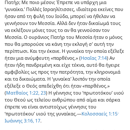
Πατήρ; Με ποιο μέσον; Έπρεπε να υπάρχη μια
‘γυναίκα.’ Πολλές Ισραηλίτισσες, ιδιαίτερα εκείνες που
ήσαν από τη φυλή του Ιούδα, μπορεί να ήθελαν να
γεννήσουν τον Μεσσία. Αλλά δεν ήταν δικαίωμά τους
να εκλέξουν μόνες τους το αν θα γεννούσαν τον
Μεσσία. Ο ουράνιος Πατήρ του Μεσσία ήταν ο μόνος
που θα μπορούσε να κάνη την εκλογή σ’ αυτή την
περίπτωσι. Και την έκανε. Η γυναίκα την οποία εξέλεξε
ήταν μια ανύμφευτη «παρθένος.» (
Ησαΐας 7:14
) Αν
ήταν ήδη πανδρεμένη και είχε τέκνα, αυτό θα ήγειρε
αμφιβολίες ως προς την πατρότητα, την κληρονομιά
και τα δικαιώματα. Η ‘γυναίκα’ λοιπόν την οποία
εξέλεξε ο Θεός απεδείχθη ότι ήταν «παρθένος.»
(
Ματθαίος 1:22, 23
) Η γέννησις του ‘πρωτοτόκου’ υιού
του Θεού ως τελείου ανθρώπου από αίμα και σάρκα
έπρεπε να είναι αντιστοίχως γέννησις του
‘πρωτοτόκου’ υιού της γυναίκας.—
Κολοσσαείς 1:15·
Ιωάννης 3:16, 17
.