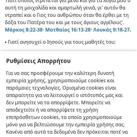
‘Γιατί όποιος ντρέπεται για μένα και για τα λόγια μου σ’
αυτή τη μοιχαλίδα και αμαρτωλή γενιά, γι’ αυτόν θα
ντραπεί και ο Γιος του ανθρώπου όταν θα έρθει με τη
δόξα του Πατέρα του και με τους άγιους αγγέλους’.
Μάρκος 8:22-38·
Ματθαίος 16:13-28·
Λουκάς 9:18-27
.
▪ Γιατί ανησυχεί ο Ιησούς για τους μαθητές του;
▪ Ποιος νομίζουν οι άνθρωποι ότι είναι ο Ιησούς;
Ρυθμίσεις Απορρήτου
▪ Τι κλειδιά δίνονται στον Πέτρο, και πώς πρόκειται να
Για να σας προσφέρουμε την καλύτερη δυνατή
χρησιμοποιηθούν;
εμπειρία χρήσης, χρησιμοποιούμε cookies και
▪ Ποια διόρθωση δίνεται στον Πέτρο, και γιατί;
παρόμοιες τεχνολογίες. Ορισμένα cookies είναι
απαραίτητα για να λειτουργεί ο ιστότοπός μας και
δεν μπορείτε να τα απορρίψετε. Μπορείτε να
αποδεχτείτε ή να απορρίψετε τη χρήση
επιπρόσθετων cookies, τα οποία χρησιμοποιούμε
Ελληνική
Κοινή Χρήση
Προτιμήσεις
μόνο για να βελτιώσουμε την εμπειρία χρήσης σας.
Κανένα από αυτά τα δεδομένα δεν πρόκειται ποτέ να
Copyright
© 2026 Watch Tower Bible and Tract Society of Pennsylvania
Όροι Χρήσης
Πολιτική Απορρήτου
Ρυθμίσεις Απορρήτου