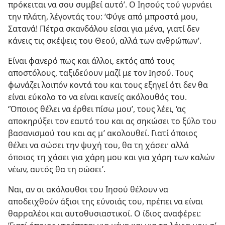
πρόκειται να σου συμβεί αυτό’. Ο Ιησούς τού γυρνάει
την πλάτη, λέγοντάς του: ‘Φύγε από μπροστά μου,
Σατανά! Πέτρα σκανδάλου είσαι για μένα, γιατί δεν
κάνεις τις σκέψεις του Θεού, αλλά των ανθρώπων’.
Είναι φανερό πως και άλλοι, εκτός από τους
αποστόλους, ταξιδεύουν μαζί με τον Ιησού. Τους
φωνάζει λοιπόν κοντά του και τους εξηγεί ότι δεν θα
είναι εύκολο το να είναι κανείς ακόλουθός του.
‘Όποιος θέλει να έρθει πίσω μου’, τους λέει, ‘ας
αποκηρύξει τον εαυτό του και ας σηκώσει το ξύλο του
βασανισμού του και ας μ’ ακολουθεί. Γιατί όποιος
θέλει να σώσει την ψυχή του, θα τη χάσει· αλλά
όποιος τη χάσει για χάρη μου και για χάρη των καλών
νέων, αυτός θα τη σώσει’.
Ναι, αν οι ακόλουθοι του Ιησού θέλουν να
αποδειχθούν άξιοι της εύνοιάς του, πρέπει να είναι
θαρραλέοι και αυτοθυσιαστικοί. Ο ίδιος αναφέρει: