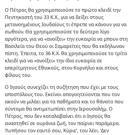
Ο Πέτρος θα χρησιμοποιούσε το πρώτο κλειδί την
Πεντηκοστή του 33 Κ.Χ., για να δείξει στους
μετανοημένους Ιουδαίους τι έπρεπε να κάνουν για να
σωθούν. Θα χρησιμοποιούσε το δεύτερο λίγο
αργότερα, για να «ανοίξει» την ευκαιρία να μπουν στη
Βασιλεία του Θεού οι Σαμαρείτες που θα εκδήλωναν
πίστη. Έπειτα, το 36 Κ.Χ. θα χρησιμοποιούσε το τρίτο
κλειδί για να «ανοίξει» την ίδια ευκαιρία σε
απερίτμητους Εθνικούς, στον Κορνήλιο και στους
φίλους του.
Ο Ιησούς συνεχίζει τη συζήτηση που έχει με τους
αποστόλους του. Εκείνοι απογοητεύονται που τον
ακούν να μιλάει για τα παθήματα και το θάνατο που
σύντομα θα αντιμετωπίσει στην Ιερουσαλήμ. Ο
Πέτρος, που δεν καταλαβαίνει ότι ο Ιησούς θα
αναστηθεί σε ουράνια ζωή, τον παίρνει παράμερα.
‘Λυπήσου τον εαυτό σου, Κύριε’, του λέει. ‘Δεν