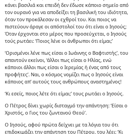
κάνει βασιλιά και επειδή δεν έδωσε κάποιο σημείο από
τον ουρανό για να αποδείξει τη βασιλική του ιδιότητα,
όταν τον προκάλεσαν οι εχθροί του. Και ποιος να
πιστεύουν άραγε οι απόστολοί του ότι είναι ο Ιησούς;
Όταν έρχονται στο μέρος που προσεύχεται, ο Ιησούς
τούς ρωτάει: ‘Ποιος λένε οι άνθρωποι ότι είμαι;’
‘Ορισμένοι λένε πως είσαι ο Ιωάννης ο Βαφτιστής’, του
απαντούν εκείνοι, ‘άλλοι πως είσαι ο Ηλίας, ενώ
κάποιοι άλλοι πως είσαι ο Ιερεμίας ή ένας από τους
προφήτες’. Ναι, ο κόσμος νομίζει πως ο Ιησούς είναι
κάποιος απ’ αυτούς τους ανθρώπους αναστημένος!
‘Κι εσείς, ποιος λέτε ότι είμαι;’ τους ρωτάει ο Ιησούς.
Ο Πέτρος δίνει χωρίς δισταγμό την απάντηση: ‘Είσαι ο
Χριστός, ο Γιος του ζωντανού Θεού’.
Ο Ιησούς, αφού πρώτα δείχνει με τα λόγια του ότι
επιδοκιμάζει την απάντηση του Πέτρου, του λέει: ‘Κι