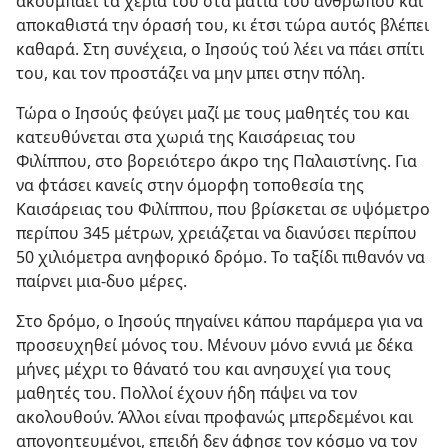
ακουμπάει τα χέρια του στα μάτια του ανθρώπου και
αποκαθιστά την όρασή του, κι έτσι τώρα αυτός βλέπει
καθαρά. Στη συνέχεια, ο Ιησούς τού λέει να πάει σπίτι
του, και τον προστάζει να μην μπει στην πόλη.
Τώρα ο Ιησούς φεύγει μαζί με τους μαθητές του και
κατευθύνεται στα χωριά της Καισάρειας του
Φιλίππου, στο βορειότερο άκρο της Παλαιστίνης. Για
να φτάσει κανείς στην όμορφη τοποθεσία της
Καισάρειας του Φιλίππου, που βρίσκεται σε υψόμετρο
περίπου 345 μέτρων, χρειάζεται να διανύσει περίπου
50 χιλιόμετρα ανηφορικό δρόμο. Το ταξίδι πιθανόν να
παίρνει μια-δυο μέρες.
Στο δρόμο, ο Ιησούς πηγαίνει κάπου παράμερα για να
προσευχηθεί μόνος του. Μένουν μόνο εννιά με δέκα
μήνες μέχρι το θάνατό του και ανησυχεί για τους
μαθητές του. Πολλοί έχουν ήδη πάψει να τον
ακολουθούν. Άλλοι είναι προφανώς μπερδεμένοι και
απογοητευμένοι, επειδή δεν άφησε τον κόσμο να τον