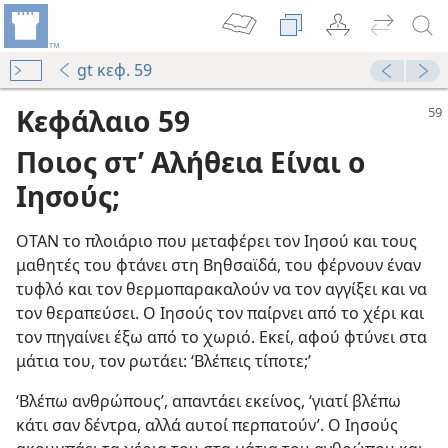
gt κεφ. 59
Κεφάλαιο 59
Ποιος στ’ Αλήθεια Είναι ο
Ιησούς;
ΟΤΑΝ το πλοιάριο που μεταφέρει τον Ιησού και τους
μαθητές του φτάνει στη Βηθσαϊδά, του φέρνουν έναν
τυφλό και τον θερμοπαρακαλούν να τον αγγίξει και να
τον θεραπεύσει. Ο Ιησούς τον παίρνει από το χέρι και
87
τον πηγαίνει έξω από το χωριό. Εκεί, αφού φτύνει στα
μάτια του, τον ρωτάει: ‘Βλέπεις τίποτε;’
‘Βλέπω ανθρώπους’, απαντάει εκείνος, ‘γιατί βλέπω
10
κάτι σαν δέντρα, αλλά αυτοί περπατούν’. Ο Ιησούς