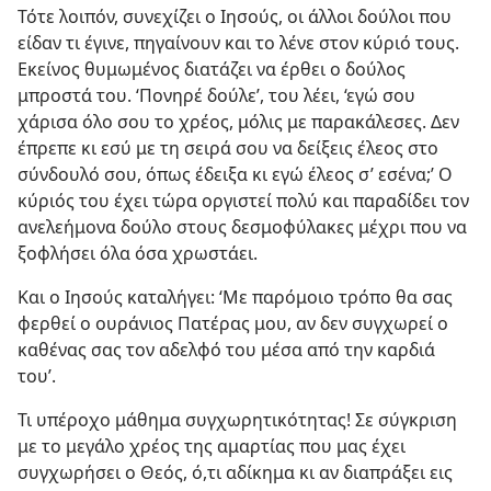
Τότε λοιπόν, συνεχίζει ο Ιησούς, οι άλλοι δούλοι που
είδαν τι έγινε, πηγαίνουν και το λένε στον κύριό τους.
Εκείνος θυμωμένος διατάζει να έρθει ο δούλος
μπροστά του. ‘Πονηρέ δούλε’, του λέει, ‘εγώ σου
χάρισα όλο σου το χρέος, μόλις με παρακάλεσες. Δεν
έπρεπε κι εσύ με τη σειρά σου να δείξεις έλεος στο
σύνδουλό σου, όπως έδειξα κι εγώ έλεος σ’ εσένα;’ Ο
κύριός του έχει τώρα οργιστεί πολύ και παραδίδει τον
ανελεήμονα δούλο στους δεσμοφύλακες μέχρι που να
ξοφλήσει όλα όσα χρωστάει.
Και ο Ιησούς καταλήγει: ‘Με παρόμοιο τρόπο θα σας
φερθεί ο ουράνιος Πατέρας μου, αν δεν συγχωρεί ο
καθένας σας τον αδελφό του μέσα από την καρδιά
του’.
Τι υπέροχο μάθημα συγχωρητικότητας! Σε σύγκριση
με το μεγάλο χρέος της αμαρτίας που μας έχει
συγχωρήσει ο Θεός, ό,τι αδίκημα κι αν διαπράξει εις