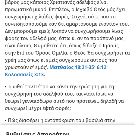
βάρος μας κάποιος Χριστιανός αδελφός είναι
πραγματικά μικρό. Επιπλέον, ο Ιεχωβά Θεός μάς έχει
συγχωρήσει χιλιάδες φορές. Συχνά, ούτε που το
συνειδητοποιούμε καν ότι αμαρτάνουμε εναντίον του.
Δεν μπορούμε εμείς λοιπόν να συγχωρήσουμε λίγες
φορές τον αδελφό μας, έστω κι αν το παράπονό μας
είναι δίκαιο; Θυμηθείτε ότι, όπως δίδαξε ο Ιησούς
στην Επί του Όρους Ομιλία, ο Θεός ‘θα συγχωρήσει τα
χρέη μας όπως κι εμείς συγχωρούμε αυτούς που
χρωστούν σ’ εμάς’.
Ματθαίος 18:21-35·
6:12·
Κολοσσαείς 3:13
.
▪ Τι ωθεί τον Πέτρο να κάνει την ερώτηση για τη
συγχώρηση του αδελφού του, και γιατί ίσως να
θεωρεί γενναιόδωρο αυτό που προτείνει, δηλαδή να
συγχωρεί μέχρι εφτά φορές;
▪ Πώς διαφέρει η ανταπόκριση του βασιλιά στην
παράκληση του δούλου του για έλεος από την
Ρυθμίσεις Απορρήτου
ανταπόκριση του δούλου στην παράκληση του