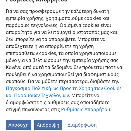
συνδούλου του;
Για να σας προσφέρουμε την καλύτερη δυνατή
εμπειρία χρήσης, χρησιμοποιούμε cookies και
▪ Τι μαθαίνουμε από την παραβολή του Ιησού;
παρόμοιες τεχνολογίες. Ορισμένα cookies είναι
απαραίτητα για να λειτουργεί ο ιστότοπός μας και
δεν μπορείτε να τα απορρίψετε. Μπορείτε να
αποδεχτείτε ή να απορρίψετε τη χρήση
επιπρόσθετων cookies, τα οποία χρησιμοποιούμε
Ελληνική
Κοινή Χρήση
Προτιμήσεις
μόνο για να βελτιώσουμε την εμπειρία χρήσης σας.
Copyright
© 2026 Watch Tower Bible and Tract Society of Pennsylvania
Κανένα από αυτά τα δεδομένα δεν πρόκειται ποτέ να
Όροι Χρήσης
Πολιτική Απορρήτου
Ρυθμίσεις Απορρήτου
Σύνδεση
JW.ORG
πουληθεί ή να χρησιμοποιηθεί για διαφημιστικούς
σκοπούς. Για να μάθετε περισσότερα, διαβάστε την
Παγκόσμια Πολιτική ως Προς τη Χρήση των Cookies
και Παρόμοιων Τεχνολογιών
. Μπορείτε να
διαμορφώσετε τις ρυθμίσεις σας οποιαδήποτε
στιγμή πηγαίνοντας στις
Ρυθμίσεις Απορρήτου
.
Αποδοχή
Απόρριψη
Διαμόρφωση