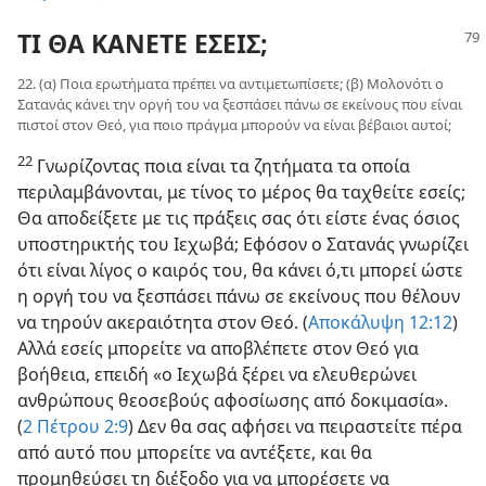
ΤΙ ΘΑ ΚΑΝΕΤΕ ΕΣΕΙΣ;
22. (α) Ποια ερωτήματα πρέπει να αντιμετωπίσετε; (β) Μολονότι ο
Σατανάς κάνει την οργή του να ξεσπάσει πάνω σε εκείνους που είναι
πιστοί στον Θεό, για ποιο πράγμα μπορούν να είναι βέβαιοι αυτοί;
22
Γνωρίζοντας ποια είναι τα ζητήματα τα οποία
περιλαμβάνονται, με τίνος το μέρος θα ταχθείτε εσείς;
Θα αποδείξετε με τις πράξεις σας ότι είστε ένας όσιος
υποστηρικτής του Ιεχωβά; Εφόσον ο Σατανάς γνωρίζει
ότι είναι λίγος ο καιρός του, θα κάνει ό,τι μπορεί ώστε
η οργή του να ξεσπάσει πάνω σε εκείνους που θέλουν
να τηρούν ακεραιότητα στον Θεό. (
Αποκάλυψη 12:12
)
Αλλά εσείς μπορείτε να αποβλέπετε στον Θεό για
βοήθεια, επειδή «ο Ιεχωβά ξέρει να ελευθερώνει
ανθρώπους θεοσεβούς αφοσίωσης από δοκιμασία».
(
2 Πέτρου 2:9
) Δεν θα σας αφήσει να πειραστείτε πέρα
από αυτό που μπορείτε να αντέξετε, και θα
προμηθεύσει τη διέξοδο για να μπορέσετε να