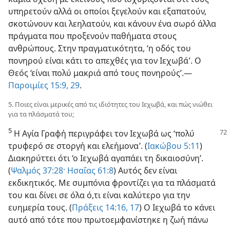
υπηρετούν αλλά οι οποίοι ξεγελούν και εξαπατούν,
σκοτώνουν και λεηλατούν, και κάνουν ένα σωρό άλλα
πράγματα που προξενούν παθήματα στους
ανθρώπους. Στην πραγματικότητα, ‘η οδός του
πονηρού είναι κάτι το απεχθές για τον Ιεχωβά’. Ο
Θεός ‘είναι πολύ μακριά από τους πονηρούς’.—
Παροιμίες 15:9,
29
.
5. Ποιες είναι μερικές από τις ιδιότητες του Ιεχωβά, και πώς νιώθει
για τα πλάσματά του;
5
Η Αγία Γραφή περιγράφει τον Ιεχωβά ως ‘πολύ
τρυφερό σε στοργή και ελεήμονα’. (
Ιακώβου 5:11
)
Διακηρύττει ότι ‘ο Ιεχωβά αγαπάει τη δικαιοσύνη’.
(
Ψαλμός 37:28·
Ησαΐας 61:8
) Αυτός δεν είναι
εκδικητικός. Με συμπόνια φροντίζει για τα πλάσματά
του και δίνει σε όλα ό,τι είναι καλύτερο για την
ευημερία τους. (
Πράξεις 14:16, 17
) Ο Ιεχωβά το κάνει
αυτό από τότε που πρωτοεμφανίστηκε η ζωή πάνω