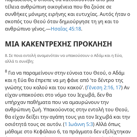
τέλεια ανθρώπινη οικογένεια που θα ζούσε σε
συνθήκες μόνιμης ειρήνης και ευτυχίας. Αυτός ήταν ο
σκοπός του Θεού όταν δημιούργησε τη γη και το
ανθρώπινο γένος.—
Ησαΐας 45:18
.
ΜΙΑ ΚΑΚΕΝΤΡΕΧΗΣ ΠΡΟΚΛΗΣΗ
8. Σε ποια εντολή αναμενόταν να υπακούσουν ο Αδάμ και η Εύα,
αλλά τι συνέβη;
8
Για να παραμείνουν στην εύνοια του Θεού, ο Αδάμ
και η Εύα θα έπρεπε να μη φάνε από ‘το δέντρο της
γνώσης του καλού και του κακού’. (
Γένεση 2:16, 17
) Αν
είχαν υπακούσει στο νόμο του Ιεχωβά, δεν θα
υπήρχαν παθήματα που να αμαυρώνουν την
ανθρώπινη ζωή. Υπακούοντας στην εντολή του Θεού,
θα είχαν δείξει την αγάπη τους για τον Ιεχωβά και την
οσιότητά τους σε αυτόν. (
1 Ιωάννη 5:3
) Αλλά όπως
μάθαμε στο Κεφάλαιο 6, τα πράγματα δεν εξελίχτηκαν