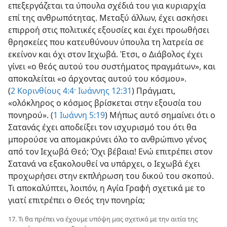
επεξεργάζεται τα ύπουλα σχέδιά του για κυριαρχία
επί της ανθρωπότητας. Μεταξύ άλλων, έχει ασκήσει
επιρροή στις πολιτικές εξουσίες και έχει προωθήσει
θρησκείες που κατευθύνουν ύπουλα τη λατρεία σε
εκείνον και όχι στον Ιεχωβά. Έτσι, ο Διάβολος έχει
γίνει «ο θεός αυτού του συστήματος πραγμάτων», και
αποκαλείται «ο άρχοντας αυτού του κόσμου».
(
2 Κορινθίους 4:4·
Ιωάννης 12:31
) Πράγματι,
«ολόκληρος ο κόσμος βρίσκεται στην εξουσία του
πονηρού». (
1 Ιωάννη 5:19
) Μήπως αυτό σημαίνει ότι ο
Σατανάς έχει αποδείξει τον ισχυρισμό του ότι θα
μπορούσε να απομακρύνει όλο το ανθρώπινο γένος
από τον Ιεχωβά Θεό; Όχι βέβαια! Ενώ επιτρέπει στον
Σατανά να εξακολουθεί να υπάρχει, ο Ιεχωβά έχει
προχωρήσει στην εκπλήρωση του δικού του σκοπού.
Τι αποκαλύπτει, λοιπόν, η Αγία Γραφή σχετικά με το
γιατί επιτρέπει ο Θεός την πονηρία;
17. Τι θα πρέπει να έχουμε υπόψη μας σχετικά με την αιτία της