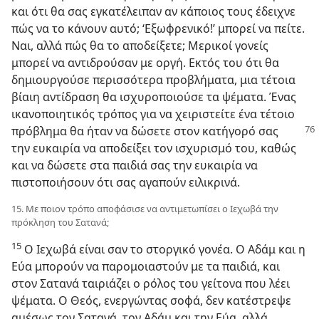
και ότι θα σας εγκατέλειπαν αν κάποιος τους έδειχνε
πώς να το κάνουν αυτό; ‘Εξωφρενικό!’ μπορεί να πείτε.
Ναι, αλλά πώς θα το αποδείξετε; Μερικοί γονείς
μπορεί να αντιδρούσαν με οργή. Εκτός του ότι θα
δημιουργούσε περισσότερα προβλήματα, μια τέτοια
βίαιη αντίδραση θα ισχυροποιούσε τα ψέματα. Ένας
ικανοποιητικός τρόπος για να χειριστείτε ένα τέτοιο
πρόβλημα
θα ήταν να δώσετε στον κατήγορό σας
την ευκαιρία να αποδείξει τον ισχυρισμό του, καθώς
και να δώσετε στα παιδιά σας την ευκαιρία να
πιστοποιήσουν ότι σας αγαπούν ειλικρινά.
15. Με ποιον τρόπο αποφάσισε να αντιμετωπίσει ο Ιεχωβά την
πρόκληση του Σατανά;
15
Ο Ιεχωβά είναι σαν το στοργικό γονέα. Ο Αδάμ και η
Εύα μπορούν να παρομοιαστούν με τα παιδιά, και
στον Σατανά ταιριάζει ο ρόλος του γείτονα που λέει
ψέματα. Ο Θεός, ενεργώντας σοφά, δεν κατέστρεψε
αμέσως τον Σατανά, τον Αδάμ και την Εύα, αλλά