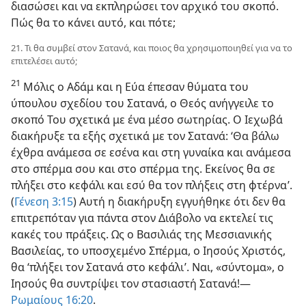
διασώσει και να εκπληρώσει τον αρχικό του σκοπό.
Πώς θα το κάνει αυτό, και πότε;
21. Τι θα συμβεί στον Σατανά, και ποιος θα χρησιμοποιηθεί για να το
επιτελέσει αυτό;
21
Μόλις ο Αδάμ και η Εύα έπεσαν θύματα του
ύπουλου σχεδίου του Σατανά, ο Θεός ανήγγειλε το
σκοπό Του σχετικά με ένα μέσο σωτηρίας. Ο Ιεχωβά
διακήρυξε τα εξής σχετικά με τον Σατανά: ‘Θα βάλω
έχθρα ανάμεσα σε εσένα και στη γυναίκα και ανάμεσα
στο σπέρμα σου και στο σπέρμα της. Εκείνος θα σε
πλήξει στο κεφάλι και εσύ θα τον πλήξεις στη φτέρνα’.
(
Γένεση 3:15
) Αυτή η διακήρυξη εγγυήθηκε ότι δεν θα
επιτρεπόταν για πάντα στον Διάβολο να εκτελεί τις
κακές του πράξεις. Ως ο Βασιλιάς της Μεσσιανικής
Βασιλείας, το υποσχεμένο Σπέρμα, ο Ιησούς Χριστός,
θα ‘πλήξει τον Σατανά στο κεφάλι’. Ναι, «σύντομα», ο
Ιησούς θα συντρίψει τον στασιαστή Σατανά!—
Ρωμαίους 16:20
.