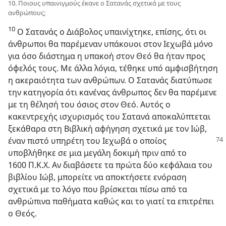
10. Ποιους υπαινιγμούς έκανε ο Σατανάς σχετικά με τους
ανθρώπους;
10
Ο Σατανάς ο Διάβολος υπαινίχτηκε, επίσης, ότι οι
άνθρωποι θα παρέμεναν υπάκουοι στον Ιεχωβά μόνο
για όσο διάστημα η υπακοή στον Θεό θα ήταν προς
όφελός τους. Με άλλα λόγια, τέθηκε υπό αμφισβήτηση
η ακεραιότητα των ανθρώπων. Ο Σατανάς διατύπωσε
την κατηγορία ότι κανένας άνθρωπος δεν θα παρέμενε
με τη θέλησή του όσιος στον Θεό. Αυτός ο
κακεντρεχής ισχυρισμός του Σατανά αποκαλύπτεται
ξεκάθαρα στη Βιβλική αφήγηση σχετικά με τον Ιώβ,
έναν πιστό
υπηρέτη του Ιεχωβά ο οποίος
υποβλήθηκε σε μια μεγάλη δοκιμή πριν από το
1600 Π.Κ.Χ. Αν διαβάσετε τα πρώτα δύο κεφάλαια του
βιβλίου Ιώβ, μπορείτε να αποκτήσετε ενόραση
σχετικά με το λόγο που βρίσκεται πίσω από τα
ανθρώπινα παθήματα καθώς και το γιατί τα επιτρέπει
ο Θεός.