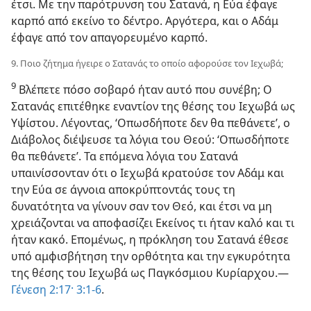
έτσι. Με την παρότρυνση του Σατανά, η Εύα έφαγε
καρπό από εκείνο το δέντρο. Αργότερα, και ο Αδάμ
έφαγε από τον απαγορευμένο καρπό.
9. Ποιο ζήτημα ήγειρε ο Σατανάς το οποίο αφορούσε τον Ιεχωβά;
9
Βλέπετε πόσο σοβαρό ήταν αυτό που συνέβη; Ο
Σατανάς επιτέθηκε εναντίον της θέσης του Ιεχωβά ως
Υψίστου. Λέγοντας, ‘Οπωσδήποτε δεν θα πεθάνετε’, ο
Διάβολος διέψευσε τα λόγια του Θεού: ‘Οπωσδήποτε
θα πεθάνετε’. Τα επόμενα λόγια του Σατανά
υπαινίσσονταν ότι ο Ιεχωβά κρατούσε τον Αδάμ και
την Εύα σε άγνοια αποκρύπτοντάς τους τη
δυνατότητα να γίνουν σαν τον Θεό, και έτσι να μη
χρειάζονται να αποφασίζει Εκείνος τι ήταν καλό και τι
ήταν κακό. Επομένως, η πρόκληση του Σατανά έθεσε
υπό αμφισβήτηση την ορθότητα και την εγκυρότητα
της θέσης του Ιεχωβά ως Παγκόσμιου Κυρίαρχου.—
Γένεση 2:17·
3:1-6
.