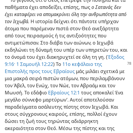
παθήματα έχει αποδείξει, επίσης, πως
ο Σατανάς δεν
έχει καταφέρει να απομακρύνει όλη την ανθρωπότητα από
τον Ιεχωβά.
Η ιστορία δείχνει ότι πάντοτε υπήρχαν
άτομα που παρέμεναν πιστά στον Θεό ανεξάρτητα
από τους πειρασμούς ή τις αντιξοότητες που
αντιμετώπισαν. Στο διάβα των αιώνων, ο Ιεχωβά
εκδηλώνει τη δύναμή του υπέρ των υπηρετών του, και
το όνομά του έχει διακηρυχτεί σε όλη τη γη. (
Έξοδος
9:16·
1 Σαμουήλ 12:22
) Το
11ο κεφάλαιο της
Επιστολής προς τους Εβραίους
μάς μιλάει σχετικά με
μια μακρά σειρά πιστών ατόμων, που περιλαμβάνουν
τον Άβελ, τον Ενώχ, τον Νώε, τον Αβραάμ και τον
Μωυσή. Το εδάφιο
Εβραίους 12:1
τους αποκαλεί ‘ένα
μεγάλο σύννεφο μαρτύρων’. Αυτοί αποτελούσαν
παραδείγματα ασάλευτης πίστης στον Ιεχωβά. Και
στους σύγχρονους καιρούς, επίσης, πολλοί έχουν
δώσει τη ζωή τους τηρώντας αδιάρρηκτη
ακεραιότητα στον Θεό. Μέσω της πίστης και της