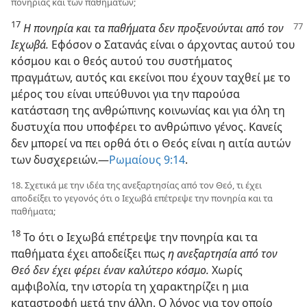
πονηρίας και των παθημάτων;
17
Η πονηρία και τα παθήματα δεν προξενούνται από τον
Ιεχωβά.
Εφόσον ο Σατανάς είναι ο άρχοντας αυτού του
κόσμου και ο θεός αυτού του συστήματος
πραγμάτων, αυτός και εκείνοι που έχουν ταχθεί με το
μέρος του είναι υπεύθυνοι για την παρούσα
κατάσταση της ανθρώπινης κοινωνίας και για όλη τη
δυστυχία που υποφέρει το ανθρώπινο γένος. Κανείς
δεν μπορεί να πει ορθά ότι ο Θεός είναι η αιτία αυτών
των δυσχερειών.—
Ρωμαίους 9:14
.
18. Σχετικά με την ιδέα της ανεξαρτησίας από τον Θεό, τι έχει
αποδείξει το γεγονός ότι ο Ιεχωβά επέτρεψε την πονηρία και τα
παθήματα;
18
Το ότι ο Ιεχωβά επέτρεψε την πονηρία και τα
παθήματα έχει αποδείξει πως
η ανεξαρτησία από τον
Θεό δεν έχει φέρει έναν καλύτερο κόσμο.
Χωρίς
αμφιβολία, την ιστορία τη χαρακτηρίζει η μια
καταστροφή μετά την άλλη. Ο λόγος για τον οποίο