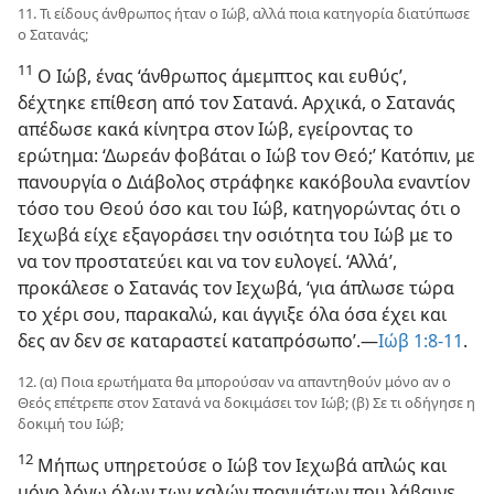
11. Τι είδους άνθρωπος ήταν ο Ιώβ, αλλά ποια κατηγορία διατύπωσε
ο Σατανάς;
11
Ο Ιώβ, ένας ‘άνθρωπος άμεμπτος και ευθύς’,
δέχτηκε επίθεση από τον Σατανά. Αρχικά, ο Σατανάς
απέδωσε κακά κίνητρα στον Ιώβ, εγείροντας το
ερώτημα: ‘Δωρεάν φοβάται ο Ιώβ τον Θεό;’ Κατόπιν, με
πανουργία ο Διάβολος στράφηκε κακόβουλα εναντίον
τόσο του Θεού όσο και του Ιώβ, κατηγορώντας ότι ο
Ιεχωβά είχε εξαγοράσει την οσιότητα του Ιώβ με το
να τον προστατεύει και να τον ευλογεί. ‘Αλλά’,
προκάλεσε ο Σατανάς τον Ιεχωβά, ‘για άπλωσε τώρα
το χέρι σου, παρακαλώ, και άγγιξε όλα όσα έχει και
δες αν δεν σε καταραστεί καταπρόσωπο’.—
Ιώβ 1:8-11
.
12. (α) Ποια ερωτήματα θα μπορούσαν να απαντηθούν μόνο αν ο
Θεός επέτρεπε στον Σατανά να δοκιμάσει τον Ιώβ; (β) Σε τι οδήγησε η
δοκιμή του Ιώβ;
12
Μήπως υπηρετούσε ο Ιώβ τον Ιεχωβά απλώς και
μόνο λόγω όλων των καλών πραγμάτων που λάβαινε