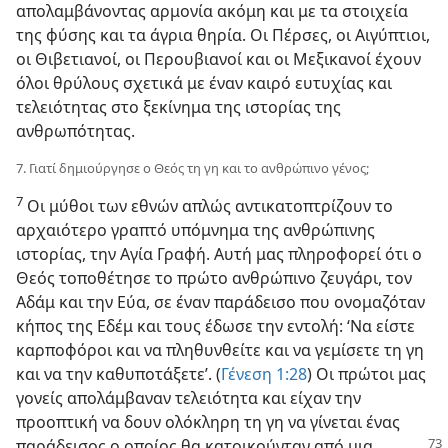
απολαμβάνοντας αρμονία ακόμη και με τα στοιχεία
της φύσης και τα άγρια θηρία. Οι Πέρσες, οι Αιγύπτιοι,
οι Θιβετιανοί, οι Περουβιανοί και οι Μεξικανοί έχουν
όλοι θρύλους σχετικά με έναν καιρό ευτυχίας και
τελειότητας στο ξεκίνημα της ιστορίας της
ανθρωπότητας.
7. Γιατί δημιούργησε ο Θεός τη γη και το ανθρώπινο γένος;
7
Οι μύθοι των εθνών απλώς αντικατοπτρίζουν το
αρχαιότερο γραπτό υπόμνημα της ανθρώπινης
ιστορίας, την Αγία Γραφή. Αυτή μας πληροφορεί ότι ο
Θεός τοποθέτησε το πρώτο ανθρώπινο ζευγάρι, τον
Αδάμ και την Εύα, σε έναν παράδεισο που ονομαζόταν
κήπος της Εδέμ και τους έδωσε την εντολή: ‘Να είστε
καρποφόροι και να πληθυνθείτε και να γεμίσετε τη γη
και να την καθυποτάξετε’. (
Γένεση 1:28
) Οι πρώτοι μας
γονείς απολάμβαναν τελειότητα και είχαν την
προοπτική να δουν ολόκληρη τη γη να γίνεται ένας
παράδεισος ο οποίος θα
κατοικούνταν από μια