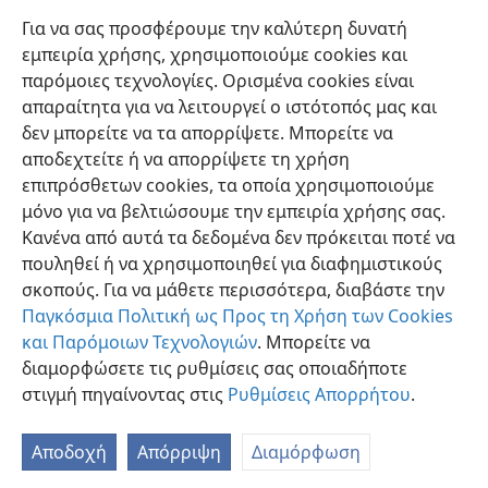
Ποια ζητήματα εγέρθηκαν από τον Σατανά στην Εδέμ
Για να σας προσφέρουμε την καλύτερη δυνατή
και αποκαλύφτηκαν ξεκάθαρα την εποχή του Ιώβ;
εμπειρία χρήσης, χρησιμοποιούμε cookies και
Τι έχει αποδείξει το γεγονός ότι ο Θεός επέτρεψε τα
παρόμοιες τεχνολογίες. Ορισμένα cookies είναι
παθήματα;
απαραίτητα για να λειτουργεί ο ιστότοπός μας και
δεν μπορείτε να τα απορρίψετε. Μπορείτε να
αποδεχτείτε ή να απορρίψετε τη χρήση
επιπρόσθετων cookies, τα οποία χρησιμοποιούμε
μόνο για να βελτιώσουμε την εμπειρία χρήσης σας.
Κανένα από αυτά τα δεδομένα δεν πρόκειται ποτέ να
πουληθεί ή να χρησιμοποιηθεί για διαφημιστικούς
σκοπούς. Για να μάθετε περισσότερα, διαβάστε την
Παγκόσμια Πολιτική ως Προς τη Χρήση των Cookies
και Παρόμοιων Τεχνολογιών
. Μπορείτε να
διαμορφώσετε τις ρυθμίσεις σας οποιαδήποτε
στιγμή πηγαίνοντας στις
Ρυθμίσεις Απορρήτου
.
Αποδοχή
Απόρριψη
Διαμόρφωση