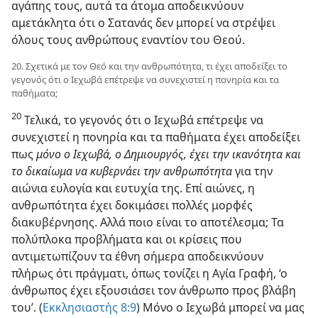
αγάπης τους, αυτά τα άτομα αποδεικνύουν
αμετάκλητα ότι ο Σατανάς δεν μπορεί να στρέψει
όλους τους ανθρώπους εναντίον του Θεού.
20. Σχετικά με τον Θεό και την ανθρωπότητα, τι έχει αποδείξει το
γεγονός ότι ο Ιεχωβά επέτρεψε να συνεχιστεί η πονηρία και τα
παθήματα;
20
Τελικά, το γεγονός ότι ο Ιεχωβά επέτρεψε να
συνεχιστεί η πονηρία και τα παθήματα έχει αποδείξει
πως
μόνο ο Ιεχωβά, ο Δημιουργός, έχει την ικανότητα και
το δικαίωμα να κυβερνάει την ανθρωπότητα
για την
αιώνια ευλογία και ευτυχία της. Επί αιώνες, η
ανθρωπότητα έχει δοκιμάσει πολλές μορφές
διακυβέρνησης. Αλλά ποιο είναι το αποτέλεσμα; Τα
πολύπλοκα προβλήματα και οι κρίσεις που
αντιμετωπίζουν τα έθνη σήμερα αποδεικνύουν
πλήρως ότι πράγματι, όπως τονίζει η Αγία Γραφή, ‘ο
άνθρωπος έχει εξουσιάσει τον άνθρωπο προς βλάβη
του’. (
Εκκλησιαστής 8:9
) Μόνο ο Ιεχωβά μπορεί να μας