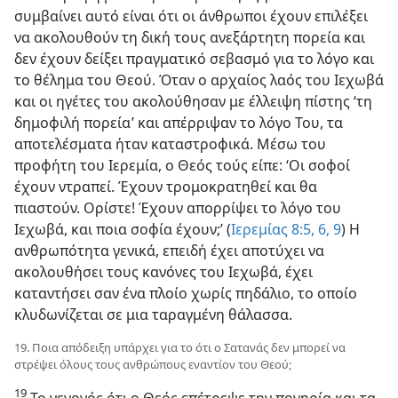
συμβαίνει αυτό είναι ότι οι άνθρωποι έχουν επιλέξει
να ακολουθούν τη δική τους ανεξάρτητη πορεία και
δεν έχουν δείξει πραγματικό σεβασμό για το λόγο και
το θέλημα του Θεού. Όταν ο αρχαίος λαός του Ιεχωβά
και οι ηγέτες του ακολούθησαν με έλλειψη πίστης ‘τη
δημοφιλή πορεία’ και απέρριψαν το λόγο Του, τα
αποτελέσματα ήταν καταστροφικά. Μέσω του
προφήτη του Ιερεμία, ο Θεός τούς είπε: ‘Οι σοφοί
έχουν ντραπεί. Έχουν τρομοκρατηθεί και θα
πιαστούν. Ορίστε! Έχουν απορρίψει το λόγο του
Ιεχωβά, και ποια σοφία έχουν;’ (
Ιερεμίας 8:5, 6,
9
) Η
ανθρωπότητα γενικά, επειδή έχει αποτύχει να
ακολουθήσει τους κανόνες του Ιεχωβά, έχει
καταντήσει σαν ένα πλοίο χωρίς πηδάλιο, το οποίο
κλυδωνίζεται σε μια ταραγμένη θάλασσα.
19. Ποια απόδειξη υπάρχει για το ότι ο Σατανάς δεν μπορεί να
στρέψει όλους τους ανθρώπους εναντίον του Θεού;
19
Το γεγονός ότι ο Θεός επέτρεψε την πονηρία και τα