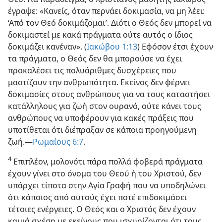
έγραψε: «Κανείς, όταν περνάει δοκιμασία, να μη λέει:
‘Από τον Θεό δοκιμάζομαι’. Διότι ο Θεός δεν μπορεί να
δοκιμαστεί με κακά πράγματα ούτε αυτός ο ίδιος
δοκιμάζει κανέναν». (
Ιακώβου 1:13
) Εφόσον έτσι έχουν
τα πράγματα, ο Θεός δεν θα μπορούσε να έχει
προκαλέσει τις πολυάριθμες δυσχέρειες που
μαστίζουν την ανθρωπότητα. Εκείνος δεν φέρνει
δοκιμασίες στους ανθρώπους για να τους καταστήσει
κατάλληλους για ζωή στον ουρανό, ούτε κάνει τους
ανθρώπους να υποφέρουν για κακές πράξεις που
υποτίθεται ότι διέπραξαν σε κάποια προηγούμενη
ζωή.—
Ρωμαίους 6:7
.
4
Επιπλέον, μολονότι πάρα πολλά φοβερά πράγματα
έχουν γίνει στο όνομα του Θεού ή του Χριστού, δεν
υπάρχει τίποτα στην Αγία Γραφή που να υποδηλώνει
ότι κάποιος από αυτούς έχει ποτέ επιδοκιμάσει
τέτοιες ενέργειες. Ο Θεός και ο Χριστός δεν έχουν
καμιά σχέση με εκείνους που ισχυρίζονται ότι τους