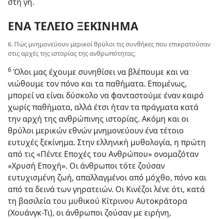
στη γη.
ΕΝΑ ΤΕΛΕΙΟ ΞΕΚΙΝΗΜΑ
6. Πώς μνημονεύουν μερικοί θρύλοι τις συνθήκες που επικρατούσαν
στις αρχές της ιστορίας της ανθρωπότητας;
6
Όλοι μας έχουμε συνηθίσει να βλέπουμε και να
νιώθουμε τον πόνο και τα παθήματα. Επομένως,
μπορεί να είναι δύσκολο να φανταστούμε έναν καιρό
χωρίς παθήματα, αλλά έτσι ήταν τα πράγματα κατά
την αρχή της ανθρώπινης ιστορίας. Ακόμη και οι
θρύλοι μερικών εθνών μνημονεύουν ένα τέτοιο
ευτυχές ξεκίνημα. Στην ελληνική μυθολογία, η πρώτη
από τις «Πέντε Εποχές του Ανθρώπου» ονομαζόταν
«Χρυσή Εποχή». Οι άνθρωποι τότε ζούσαν
ευτυχισμένη ζωή, απαλλαγμένοι από μόχθο, πόνο και
από τα δεινά των γηρατειών. Οι Κινέζοι λένε ότι, κατά
τη βασιλεία του μυθικού Κίτρινου Αυτοκράτορα
(Χουάνγκ-Τι), οι άνθρωποι ζούσαν με ειρήνη,