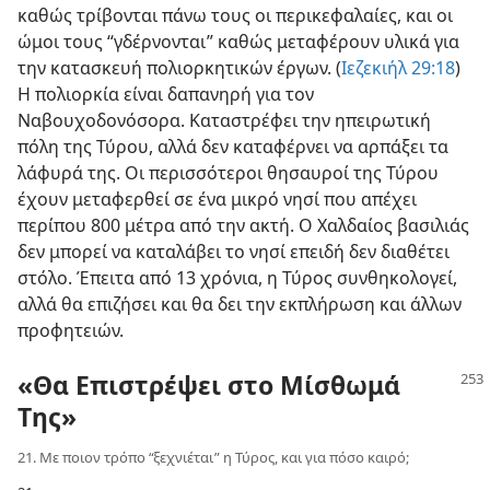
καθώς τρίβονται πάνω τους οι περικεφαλαίες, και οι
ώμοι τους “γδέρνονται” καθώς μεταφέρουν υλικά για
την κατασκευή πολιορκητικών έργων. (
Ιεζεκιήλ 29:18
)
Η πολιορκία είναι δαπανηρή για τον
Ναβουχοδονόσορα. Καταστρέφει την ηπειρωτική
πόλη της Τύρου, αλλά δεν καταφέρνει να αρπάξει τα
λάφυρά της. Οι περισσότεροι θησαυροί της Τύρου
έχουν μεταφερθεί σε ένα μικρό νησί που απέχει
περίπου 800 μέτρα από την ακτή. Ο Χαλδαίος βασιλιάς
δεν μπορεί να καταλάβει το νησί επειδή δεν διαθέτει
στόλο. Έπειτα από 13 χρόνια, η Τύρος συνθηκολογεί,
αλλά θα επιζήσει και θα δει την εκπλήρωση και άλλων
προφητειών.
«Θα Επιστρέψει στο Μίσθωμά
Της»
21. Με ποιον τρόπο “ξεχνιέται” η Τύρος, και για πόσο καιρό;