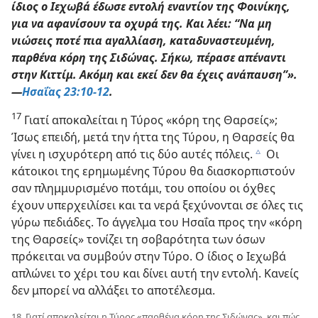
ίδιος ο Ιεχωβά έδωσε εντολή εναντίον της Φοινίκης,
για να αφανίσουν τα οχυρά της. Και λέει: “Να μη
νιώσεις ποτέ πια αγαλλίαση, καταδυναστευμένη,
παρθένα κόρη της Σιδώνας. Σήκω, πέρασε απέναντι
στην Κιττίμ. Ακόμη και εκεί δεν θα έχεις ανάπαυση”».
—
Ησαΐας 23:10-12
.
17
Γιατί αποκαλείται η Τύρος «κόρη της Θαρσείς»;
Ίσως επειδή, μετά την ήττα της Τύρου, η Θαρσείς θα
γίνει η ισχυρότερη από τις δύο αυτές πόλεις.
Οι
c
κάτοικοι της ερημωμένης Τύρου θα διασκορπιστούν
σαν πλημμυρισμένο ποτάμι, του οποίου οι όχθες
έχουν υπερχειλίσει και τα νερά ξεχύνονται σε όλες τις
γύρω πεδιάδες. Το άγγελμα του Ησαΐα προς την «κόρη
της Θαρσείς» τονίζει τη σοβαρότητα των όσων
πρόκειται να συμβούν στην Τύρο. Ο ίδιος ο Ιεχωβά
απλώνει το χέρι του και δίνει αυτή την εντολή. Κανείς
δεν μπορεί να αλλάξει το αποτέλεσμα.
18. Γιατί αποκαλείται η Τύρος «παρθένα κόρη της Σιδώνας», και πώς