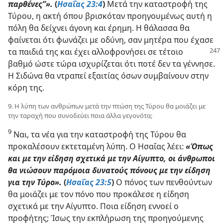
παρθένες”».
(
Ησαΐας 23:4
)
Μετά την καταστροφή της
Τύρου, η ακτή όπου βρισκόταν προηγουμένως αυτή η
πόλη θα δείχνει άγονη και έρημη. Η θάλασσα θα
φαίνεται ότι φωνάζει με οδύνη, σαν μητέρα που έχασε
τα παιδιά της και έχει αλλοφρονήσει
σε τέτοιο
βαθμό ώστε τώρα ισχυρίζεται ότι ποτέ δεν τα γέννησε.
Η Σιδώνα θα ντραπεί εξαιτίας όσων συμβαίνουν στην
κόρη της.
9. Η λύπη των ανθρώπων μετά την πτώση της Τύρου θα μοιάζει με
την ταραχή που συνοδεύει ποια άλλα γεγονότα;
9
Ναι, τα νέα για την καταστροφή της Τύρου θα
προκαλέσουν εκτεταμένη λύπη. Ο Ησαΐας λέει:
«Όπως
και με την είδηση σχετικά με την Αίγυπτο, οι άνθρωποι
θα νιώσουν παρόμοια δυνατούς πόνους με την είδηση
για την Τύρο».
(
Ησαΐας 23:5
)
Ο πόνος των πενθούντων
θα μοιάζει με τον πόνο που προκάλεσε η είδηση
σχετικά με την Αίγυπτο. Ποια είδηση εννοεί ο
προφήτης; Ίσως την εκπλήρωση της προηγούμενης