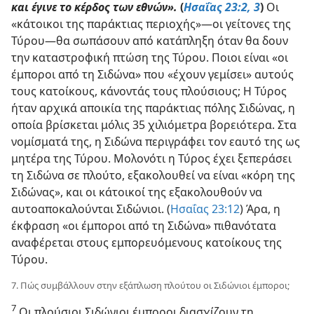
και έγινε το κέρδος των εθνών».
(
Ησαΐας 23:2, 3
)
Οι
«κάτοικοι της παράκτιας περιοχής»—οι γείτονες της
Τύρου—θα σωπάσουν από κατάπληξη όταν θα δουν
την καταστροφική πτώση της Τύρου. Ποιοι είναι «οι
έμποροι από τη Σιδώνα» που «έχουν γεμίσει» αυτούς
τους κατοίκους, κάνοντάς τους πλούσιους; Η Τύρος
ήταν αρχικά αποικία της παράκτιας πόλης Σιδώνας, η
οποία βρίσκεται μόλις 35 χιλιόμετρα βορειότερα. Στα
νομίσματά της, η Σιδώνα περιγράφει τον εαυτό της ως
μητέρα της Τύρου. Μολονότι η Τύρος έχει ξεπεράσει
τη Σιδώνα σε πλούτο, εξακολουθεί να είναι «κόρη της
Σιδώνας», και οι κάτοικοί της εξακολουθούν να
αυτοαποκαλούνται Σιδώνιοι. (
Ησαΐας 23:12
) Άρα, η
έκφραση «οι έμποροι από τη Σιδώνα» πιθανότατα
αναφέρεται στους εμπορευόμενους κατοίκους της
Τύρου.
7. Πώς συμβάλλουν στην εξάπλωση πλούτου οι Σιδώνιοι έμποροι;
7
Οι πλούσιοι Σιδώνιοι έμποροι διασχίζουν τη