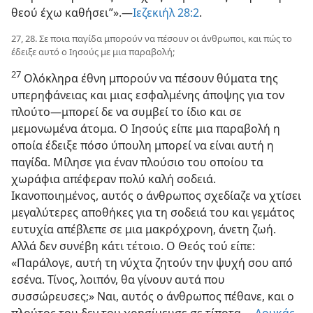
θεού έχω καθήσει”».—
Ιεζεκιήλ 28:2
.
27, 28. Σε ποια παγίδα μπορούν να πέσουν οι άνθρωποι, και πώς το
έδειξε αυτό ο Ιησούς με μια παραβολή;
27
Ολόκληρα έθνη μπορούν να πέσουν θύματα της
υπερηφάνειας και μιας εσφαλμένης άποψης για τον
πλούτο—μπορεί δε να συμβεί το ίδιο και σε
μεμονωμένα άτομα. Ο Ιησούς είπε μια παραβολή η
οποία έδειξε πόσο ύπουλη μπορεί να είναι αυτή η
παγίδα. Μίλησε για έναν πλούσιο του οποίου τα
χωράφια απέφεραν πολύ καλή σοδειά.
Ικανοποιημένος, αυτός ο άνθρωπος σχεδίαζε να χτίσει
μεγαλύτερες αποθήκες για τη σοδειά του και γεμάτος
ευτυχία απέβλεπε σε μια μακρόχρονη, άνετη ζωή.
Αλλά δεν συνέβη κάτι τέτοιο. Ο Θεός τού είπε:
«Παράλογε, αυτή τη νύχτα ζητούν την ψυχή σου από
εσένα. Τίνος, λοιπόν, θα γίνουν αυτά που
συσσώρευσες;» Ναι, αυτός ο άνθρωπος πέθανε, και ο
πλούτος του δεν του χρησίμευσε σε τίποτα.—
Λουκάς