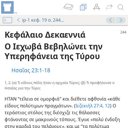
ip-1 κεφ. 19 σ. 244-258
Κεφάλαιο Δεκαεννιά
Ο Ιεχωβά Βεβηλώνει την
Υπερηφάνεια της Τύρου
Ησαΐας 23:1-18
1, 2. (α) Τι είδους πόλη ήταν η αρχαία Τύρος; (β) Τι προφήτευσε ο
Ησαΐας για την Τύρο;
ΗΤΑΝ “τέλεια σε ομορφιά” και διέθετε αφθονία «κάθε
είδους πολύτιμων πραγμάτων». (
Ιεζεκιήλ 27:4,
12
) Ο
τεράστιος στόλος της διέσχιζε τις θάλασσες
φτάνοντας σε μακρινούς τόπους. Έγινε «πολύ ένδοξη
στην καρδιά του πελάγους», και με “τα πολύτιμα