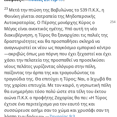
23
Μετά την πτώση της Βαβυλώνας το 539 Π.Κ.Χ., η
Φοινίκη γίνεται σατραπεία της Μηδοπερσικής
Αυτοκρατορίας.
Ο Πέρσης μονάρχης Κύρος ο
Μέγας είναι ανεκτικός ηγέτης. Υπό αυτή τη νέα
διακυβέρνηση, η Τύρος θα ξαναρχίσει τις παλιές της
δραστηριότητες και θα προσπαθήσει σκληρά να
αναγνωριστεί εκ νέου ως παγκόσμιο εμπορικό κέντρο
—ακριβώς όπως μια πόρνη που έχει ξεχαστεί και έχει
χάσει την πελατεία της προσπαθεί να προσελκύσει
νέους πελάτες γυρίζοντας ολόγυρα στην πόλη,
παίζοντας την άρπα της και τραγουδώντας τα
τραγούδια της. Θα επιτύχει η Τύρος; Ναι, ο Ιεχωβά θα
της χαρίσει επιτυχία. Με τον καιρό, η νησιωτική πόλη
θα ευημερήσει τόσο πολύ ώστε στα τέλη του έκτου
αιώνα Π.Κ.Χ. ο προφήτης Ζαχαρίας θα πει: «Η Τύρος
έχτισε ένα περιτείχισμα για τον εαυτό της και
συσσώρευσε ασήμι σαν το χώμα και χρυσάφι σαν τη
λάσπη των δρόμων».—
Ζαχαρίας 9:3
.