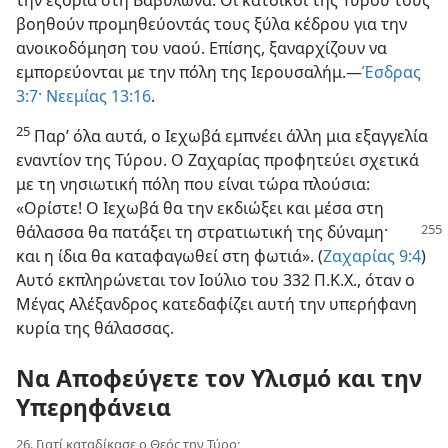
την εξορία στη Βαβυλώνα. Οι κάτοικοι της Τύρου τούς
βοηθούν προμηθεύοντάς τους ξύλα κέδρου για την
ανοικοδόμηση του ναού. Επίσης, ξαναρχίζουν να
εμπορεύονται με την πόλη της Ιερουσαλήμ.—
Έσδρας
3:7·
Νεεμίας 13:16
.
25
Παρ’ όλα αυτά, ο Ιεχωβά εμπνέει άλλη μια εξαγγελία
εναντίον της Τύρου. Ο Ζαχαρίας προφητεύει σχετικά
με τη νησιωτική πόλη που είναι τώρα πλούσια:
«Ορίστε! Ο Ιεχωβά θα την εκδιώξει και μέσα στη
θάλασσα θα πατάξει τη
στρατιωτική της δύναμη·
και η ίδια θα καταφαγωθεί στη φωτιά». (
Ζαχαρίας 9:4
)
Αυτό εκπληρώνεται τον Ιούλιο του 332 Π.Κ.Χ., όταν ο
Μέγας Αλέξανδρος κατεδαφίζει αυτή την υπερήφανη
κυρία της θάλασσας.
Να Αποφεύγετε τον Υλισμό και την
Υπερηφάνεια
26. Γιατί καταδίκασε ο Θεός την Τύρο;