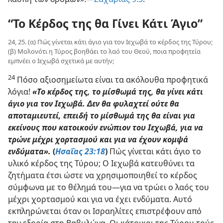
“Το Κέρδος της θα Γίνει Κάτι Άγιο”
24, 25. (α) Πώς γίνεται κάτι άγιο για τον Ιεχωβά το κέρδος της Τύρου;
(β) Μολονότι η Τύρος βοηθάει το λαό του Θεού, ποια προφητεία
εμπνέει ο Ιεχωβά σχετικά με αυτήν;
24
Πόσο αξιοσημείωτα είναι τα ακόλουθα προφητικά
λόγια!
«Το κέρδος της, το μίσθωμά της, θα γίνει κάτι
άγιο για τον Ιεχωβά. Δεν θα φυλαχτεί ούτε θα
αποταμιευτεί, επειδή το μίσθωμά της θα είναι για
εκείνους που κατοικούν ενώπιον του Ιεχωβά, για να
τρώνε μέχρι χορτασμού και για να έχουν κομψά
ενδύματα».
(
Ησαΐας 23:18
)
Πώς γίνεται κάτι άγιο το
υλικό κέρδος της Τύρου; Ο Ιεχωβά κατευθύνει τα
ζητήματα έτσι ώστε να χρησιμοποιηθεί το κέρδος
σύμφωνα με το θέλημά του—για να τρώει ο λαός του
μέχρι χορτασμού και για να έχει ενδύματα. Αυτό
εκπληρώνεται όταν οι Ισραηλίτες επιστρέφουν από