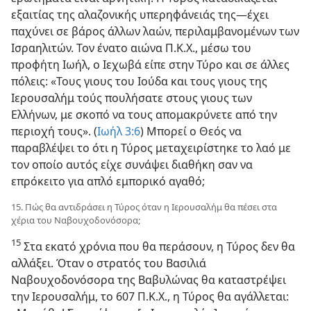
εξαιτίας της αλαζονικής υπερηφάνειάς της—έχει
παχύνει σε βάρος άλλων λαών, περιλαμβανομένων των
Ισραηλιτών. Τον ένατο αιώνα Π.Κ.Χ., μέσω του
προφήτη Ιωήλ, ο Ιεχωβά είπε στην Τύρο και σε άλλες
πόλεις: «Τους γιους του Ιούδα και τους γιους της
Ιερουσαλήμ τούς πουλήσατε στους γιους των
Ελλήνων, με σκοπό να τους απομακρύνετε από την
περιοχή τους». (
Ιωήλ 3:6
) Μπορεί ο Θεός να
παραβλέψει το ότι η Τύρος μεταχειρίστηκε το λαό με
τον οποίο αυτός είχε συνάψει διαθήκη σαν να
επρόκειτο για απλό εμπορικό αγαθό;
15. Πώς θα αντιδράσει η Τύρος όταν η Ιερουσαλήμ θα πέσει στα
χέρια του Ναβουχοδονόσορα;
15
Στα εκατό χρόνια που θα περάσουν, η Τύρος δεν θα
αλλάξει. Όταν ο στρατός του Βασιλιά
Ναβουχοδονόσορα της Βαβυλώνας θα καταστρέψει
την Ιερουσαλήμ, το 607 Π.Κ.Χ., η Τύρος θα αγάλλεται: