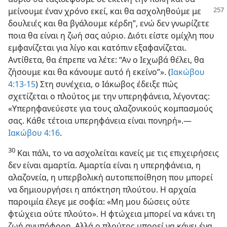
μείνουμε έναν χρόνο εκεί,
και θα ασχοληθούμε με
δουλειές και θα βγάλουμε κέρδη”, ενώ δεν γνωρίζετε
ποια θα είναι η ζωή σας αύριο. Διότι είστε ομίχλη που
εμφανίζεται για λίγο και κατόπιν εξαφανίζεται.
Αντίθετα, θα έπρεπε να λέτε: “Αν ο Ιεχωβά θέλει, θα
ζήσουμε και θα κάνουμε αυτό ή εκείνο”». (
Ιακώβου
4:13-15
) Στη συνέχεια, ο Ιάκωβος έδειξε πώς
σχετίζεται ο πλούτος με την υπερηφάνεια, λέγοντας:
«Υπερηφανεύεστε για τους αλαζονικούς κομπασμούς
σας. Κάθε τέτοια υπερηφάνεια είναι πονηρή».—
Ιακώβου 4:16
.
30
Και πάλι, το να ασχολείται κανείς με τις επιχειρήσεις
δεν είναι αμαρτία. Αμαρτία είναι η υπερηφάνεια, η
αλαζονεία, η υπερβολική αυτοπεποίθηση που μπορεί
να δημιουργήσει η απόκτηση πλούτου. Η αρχαία
παροιμία έλεγε με σοφία: «Μη μου δώσεις ούτε
φτώχεια ούτε πλούτο». Η φτώχεια μπορεί να κάνει τη
ζωή ανυπόφορη. Αλλά ο πλούτος μπορεί να κάνει ένα