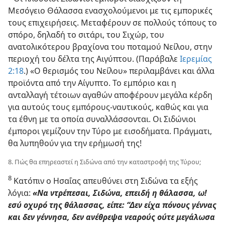
Μεσόγειο Θάλασσα ενασχολούμενοι με τις εμπορικές
τους επιχειρήσεις. Μεταφέρουν σε πολλούς τόπους το
σπόρο, δηλαδή το σιτάρι, του Σιχώρ, του
ανατολικότερου βραχίονα του ποταμού Νείλου, στην
περιοχή του δέλτα της Αιγύπτου. (Παράβαλε
Ιερεμίας
2:18
.) «Ο θερισμός του Νείλου» περιλαμβάνει και άλλα
προϊόντα από την Αίγυπτο. Το εμπόριο και η
ανταλλαγή τέτοιων αγαθών αποφέρουν μεγάλα κέρδη
για αυτούς τους εμπόρους-ναυτικούς, καθώς και για
τα έθνη με τα οποία συναλλάσσονται. Οι Σιδώνιοι
έμποροι γεμίζουν την Τύρο με εισοδήματα. Πράγματι,
θα λυπηθούν για την ερήμωσή της!
8. Πώς θα επηρεαστεί η Σιδώνα από την καταστροφή της Τύρου;
8
Κατόπιν ο Ησαΐας απευθύνει στη Σιδώνα τα εξής
λόγια:
«Να ντρέπεσαι, Σιδώνα, επειδή η θάλασσα, ω!
εσύ οχυρό της θάλασσας, είπε: “Δεν είχα πόνους γέννας
και δεν γέννησα, δεν ανέθρεψα νεαρούς ούτε μεγάλωσα