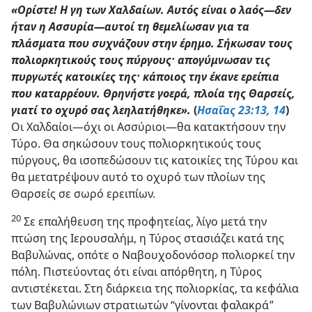
«Ορίστε! Η γη των Χαλδαίων. Αυτός είναι ο λαός—δεν
ήταν η Ασσυρία—αυτοί τη θεμελίωσαν για τα
πλάσματα που συχνάζουν στην έρημο. Σήκωσαν τους
πολιορκητικούς τους πύργους· απογύμνωσαν τις
πυργωτές κατοικίες της· κάποιος την έκανε ερείπια
που καταρρέουν. Θρηνήστε γοερά, πλοία της Θαρσείς,
γιατί το οχυρό σας λεηλατήθηκε».
(
Ησαΐας 23:13, 14
)
Οι Χαλδαίοι—όχι οι Ασσύριοι—θα κατακτήσουν την
Τύρο. Θα σηκώσουν τους πολιορκητικούς τους
πύργους, θα ισοπεδώσουν τις κατοικίες της Τύρου και
θα μετατρέψουν αυτό το οχυρό των πλοίων της
Θαρσείς σε σωρό ερειπίων.
20
Σε επαλήθευση της προφητείας, λίγο μετά την
πτώση της Ιερουσαλήμ, η Τύρος στασιάζει κατά της
Βαβυλώνας, οπότε ο Ναβουχοδονόσορ πολιορκεί την
πόλη. Πιστεύοντας ότι είναι απόρθητη, η Τύρος
αντιστέκεται. Στη διάρκεια της πολιορκίας, τα κεφάλια
των Βαβυλώνιων στρατιωτών “γίνονται φαλακρά”