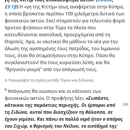
23:1β
)
Η «γη της Κιττίμ» ίσως αναφέρεται στην Κύπρο,
η οποία βρίσκεται περίπου 100 χιλιόμετρα δυτικά των
φοινικικών ακτών. Εκεί σταματούν για τελευταία φορά
προτού φτάσουν στην Τύρο τα πλοία που
κατευθύνονται ανατολικά, προερχόμενα από τη
Θαρσείς. Άρα, οι ναυτικοί θα μάθουν τα νέα για την
άλωση της αγαπημένης τους πατρίδας, του λιμανιού
τους, όταν θα σταματήσουν στην Κύπρο. Πόσο θα
συγκλονιστούν! Θα τους κυριεύσει λύπη, και θα
“θρηνούν γοερά” από την απόγνωσή τους.
6. Περιγράψτε τη σχέση μεταξύ Τύρου και Σιδώνας.
6
Απόγνωση θα νιώσουν και οι κάτοικοι των
φοινικικών ακτών. Ο προφήτης λέει:
«Σωπάστε,
κάτοικοι της παράκτιας
περιοχής. Οι έμποροι από
τη Σιδώνα, αυτοί που διασχίζουν τη θάλασσα, σε
έχουν γεμίσει. Και πάνω σε πολλά νερά ήταν ο σπόρος
του Σιχώρ, ο θερισμός του Νείλου, το εισόδημά της·