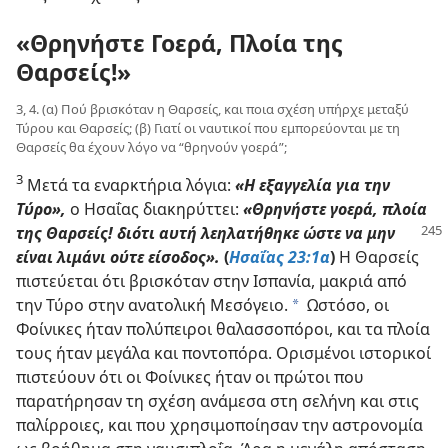
«Θρηνήστε Γοερά, Πλοία της
Θαρσείς!»
3, 4. (α) Πού βρισκόταν η Θαρσείς, και ποια σχέση υπήρχε μεταξύ
Τύρου και Θαρσείς; (β) Γιατί οι ναυτικοί που εμπορεύονται με τη
Θαρσείς θα έχουν λόγο να “θρηνούν γοερά”;
3
Μετά τα εναρκτήρια λόγια:
«Η εξαγγελία για την
Τύρο»,
ο Ησαΐας διακηρύττει:
«Θρηνήστε γοερά, πλοία
της Θαρσείς!
διότι αυτή λεηλατήθηκε ώστε να μην
είναι λιμάνι ούτε είσοδος».
(
Ησαΐας 23:1α
)
Η Θαρσείς
πιστεύεται ότι βρισκόταν στην Ισπανία, μακριά από
την Τύρο στην ανατολική Μεσόγειο.
Ωστόσο, οι
a
Φοίνικες ήταν πολύπειροι θαλασσοπόροι, και τα πλοία
τους ήταν μεγάλα και ποντοπόρα. Ορισμένοι ιστορικοί
πιστεύουν ότι οι Φοίνικες ήταν οι πρώτοι που
παρατήρησαν τη σχέση ανάμεσα στη σελήνη και στις
παλίρροιες, και που χρησιμοποίησαν την αστρονομία