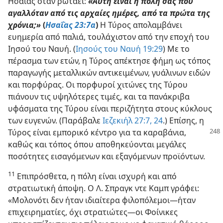
Ησαΐας όταν ρωτάει:
«Αυτή είναι η πόλη σας που
αγαλλόταν από τις αρχαίες ημέρες, από τα πρώτα της
χρόνια;»
(
Ησαΐας 23:7α
)
Η Τύρος απολαμβάνει
ευημερία από παλιά, τουλάχιστον από την εποχή του
Ιησού του Ναυή. (
Ιησούς του Ναυή 19:29
) Με το
πέρασμα των ετών, η Τύρος απέκτησε φήμη ως τόπος
παραγωγής μεταλλικών αντικειμένων, γυάλινων ειδών
και πορφύρας. Οι πορφυροί χιτώνες της Τύρου
πιάνουν τις υψηλότερες τιμές, και τα πανάκριβα
υφάσματα της Τύρου είναι περιζήτητα στους κύκλους
των ευγενών. (Παράβαλε
Ιεζεκιήλ 27:7,
24
.) Επίσης, η
Τύρος είναι
εμπορικό κέντρο για τα καραβάνια,
καθώς και τόπος όπου αποθηκεύονται μεγάλες
ποσότητες εισαγόμενων και εξαγόμενων προϊόντων.
11
Επιπρόσθετα, η πόλη είναι ισχυρή και από
στρατιωτική άποψη. Ο Λ. Σπραγκ ντε Καμπ γράφει:
«Μολονότι δεν ήταν ιδιαίτερα φιλοπόλεμοι—ήταν
επιχειρηματίες, όχι στρατιώτες—οι Φοίνικες