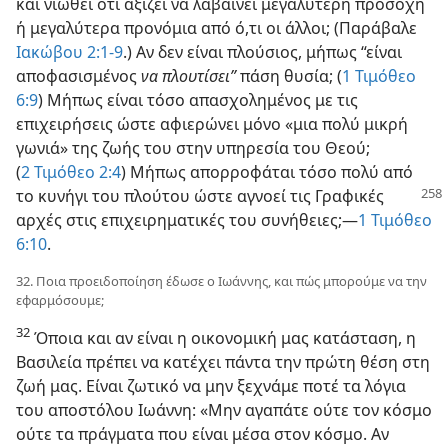
και νιώθει ότι αξίζει να λαβαίνει μεγαλύτερη προσοχή
ή μεγαλύτερα προνόμια από ό,τι οι άλλοι; (Παράβαλε
Ιακώβου 2:1-9
.) Αν δεν είναι πλούσιος, μήπως “είναι
αποφασισμένος
να πλουτίσει”
πάση θυσία; (
1 Τιμόθεο
6:9
) Μήπως είναι τόσο απασχολημένος με τις
επιχειρήσεις ώστε αφιερώνει μόνο «μια πολύ μικρή
γωνιά» της ζωής του στην υπηρεσία του Θεού;
(
2 Τιμόθεο 2:4
) Μήπως απορροφάται τόσο πολύ από
το κυνήγι του πλούτου ώστε
αγνοεί τις Γραφικές
αρχές στις επιχειρηματικές του συνήθειες;—
1 Τιμόθεο
6:10
.
32. Ποια προειδοποίηση έδωσε ο Ιωάννης, και πώς μπορούμε να την
εφαρμόσουμε;
32
Όποια και αν είναι η οικονομική μας κατάσταση, η
Βασιλεία πρέπει να κατέχει πάντα την πρώτη θέση στη
ζωή μας. Είναι ζωτικό να μην ξεχνάμε ποτέ τα λόγια
του αποστόλου Ιωάννη: «Μην αγαπάτε ούτε τον κόσμο
ούτε τα πράγματα που είναι μέσα στον κόσμο. Αν