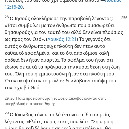
12:16-20
.
28
Ο Ιησούς ολοκλήρωσε την παραβολή λέγοντας:
«Έτσι συμβαίνει με τον άνθρωπο που συσσωρεύει
θησαυρούς για τον εαυτό του αλλά δεν είναι πλούσιος
ως προς τον Θεό». (
Λουκάς 12:21
) Το γεγονός ότι
αυτός ο άνθρωπος είχε πλούτη δεν ήταν αυτό
καθαυτό εσφαλμένο, και το ότι αποκόμισε καλή
σοδειά δεν ήταν αμαρτία. Το σφάλμα του ήταν ότι
έδωσε σε αυτά τα πράγματα την κύρια θέση στη ζωή
του. Όλη του η εμπιστοσύνη ήταν στα πλούτη του.
Όταν σκεφτόταν το μέλλον, δεν λάβαινε υπόψη του
τον Ιεχωβά Θεό.
29, 30. Ποια προειδοποίηση έδωσε ο Ιάκωβος ενάντια στην
υπερβολική αυτοπεποίθηση;
29
Ο Ιάκωβος τόνισε πολύ έντονα το ίδιο σημείο,
λέγοντας: «Ελάτε, τώρα, εσείς που λέτε: “Σήμερα ή
αύριο θα ταξιδέψουμε σε εκείνη την πόλη και θα