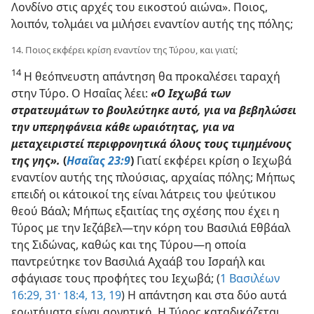
Λονδίνο στις αρχές του εικοστού αιώνα». Ποιος,
λοιπόν, τολμάει να μιλήσει εναντίον αυτής της πόλης;
14. Ποιος εκφέρει κρίση εναντίον της Τύρου, και γιατί;
14
Η θεόπνευστη απάντηση θα προκαλέσει ταραχή
στην Τύρο. Ο Ησαΐας λέει:
«Ο Ιεχωβά των
στρατευμάτων το βουλεύτηκε αυτό, για να βεβηλώσει
την υπερηφάνεια κάθε ωραιότητας, για να
μεταχειριστεί περιφρονητικά όλους τους τιμημένους
της γης».
(
Ησαΐας 23:9
)
Γιατί εκφέρει κρίση ο Ιεχωβά
εναντίον αυτής της πλούσιας, αρχαίας πόλης; Μήπως
επειδή οι κάτοικοί της είναι λάτρεις του ψεύτικου
θεού Βάαλ; Μήπως εξαιτίας της σχέσης που έχει η
Τύρος με την Ιεζάβελ—την κόρη του Βασιλιά Εθβάαλ
της Σιδώνας, καθώς και της Τύρου—η οποία
παντρεύτηκε τον Βασιλιά Αχαάβ του Ισραήλ και
σφάγιασε τους προφήτες του Ιεχωβά; (
1 Βασιλέων
16:29,
31·
18:4,
13,
19
) Η απάντηση και στα δύο αυτά
ερωτήματα είναι αρνητική. Η Τύρος καταδικάζεται