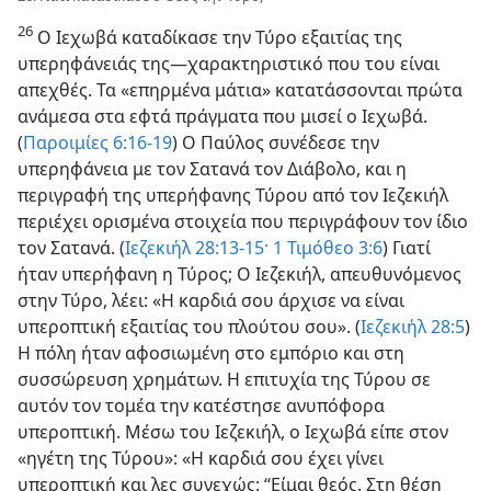
26
Ο Ιεχωβά καταδίκασε την Τύρο εξαιτίας της
υπερηφάνειάς της—χαρακτηριστικό που του είναι
απεχθές. Τα «επηρμένα μάτια» κατατάσσονται πρώτα
ανάμεσα στα εφτά πράγματα που μισεί ο Ιεχωβά.
(
Παροιμίες 6:16-19
) Ο Παύλος συνέδεσε την
υπερηφάνεια με τον Σατανά τον Διάβολο, και η
περιγραφή της υπερήφανης Τύρου από τον Ιεζεκιήλ
περιέχει ορισμένα στοιχεία που περιγράφουν τον ίδιο
τον Σατανά. (
Ιεζεκιήλ 28:13-15·
1 Τιμόθεο 3:6
) Γιατί
ήταν υπερήφανη η Τύρος; Ο Ιεζεκιήλ, απευθυνόμενος
στην Τύρο, λέει: «Η καρδιά σου άρχισε να είναι
υπεροπτική εξαιτίας του πλούτου σου». (
Ιεζεκιήλ 28:5
)
Η πόλη ήταν αφοσιωμένη στο εμπόριο και στη
συσσώρευση χρημάτων. Η επιτυχία της Τύρου σε
αυτόν τον τομέα την κατέστησε ανυπόφορα
υπεροπτική. Μέσω του Ιεζεκιήλ, ο Ιεχωβά είπε στον
«ηγέτη της Τύρου»: «Η καρδιά σου έχει γίνει
υπεροπτική και λες συνεχώς: “Είμαι θεός. Στη θέση