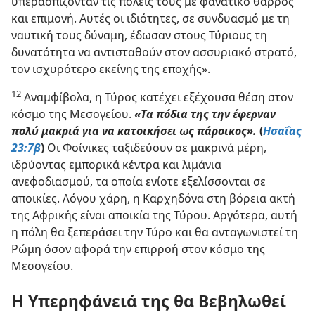
υπερασπίζονταν τις πόλεις τους με φανατικό θάρρος
και επιμονή. Αυτές οι ιδιότητες, σε συνδυασμό με τη
ναυτική τους δύναμη, έδωσαν στους Τύριους τη
δυνατότητα να αντισταθούν στον ασσυριακό στρατό,
τον ισχυρότερο εκείνης της εποχής».
12
Αναμφίβολα, η Τύρος κατέχει εξέχουσα θέση στον
κόσμο της Μεσογείου.
«Τα πόδια της την έφερναν
πολύ μακριά για να κατοικήσει ως πάροικος».
(
Ησαΐας
23:7β
)
Οι Φοίνικες ταξιδεύουν σε μακρινά μέρη,
ιδρύοντας εμπορικά κέντρα και λιμάνια
ανεφοδιασμού, τα οποία ενίοτε εξελίσσονται σε
αποικίες. Λόγου χάρη, η Καρχηδόνα στη βόρεια ακτή
της Αφρικής είναι αποικία της Τύρου. Αργότερα, αυτή
η πόλη θα ξεπεράσει την Τύρο και θα ανταγωνιστεί τη
Ρώμη όσον αφορά την επιρροή στον κόσμο της
Μεσογείου.
Η Υπερηφάνειά της θα Βεβηλωθεί