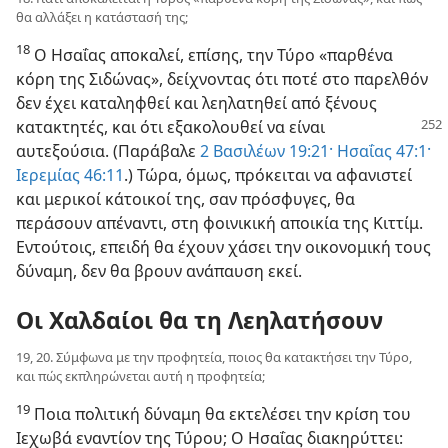
θα αλλάξει η κατάστασή της;
18
Ο Ησαΐας αποκαλεί, επίσης, την Τύρο «παρθένα
κόρη της Σιδώνας», δείχνοντας ότι ποτέ στο παρελθόν
δεν έχει καταληφθεί και λεηλατηθεί από ξένους
κατακτητές, και ότι
εξακολουθεί να είναι
αυτεξούσια. (Παράβαλε
2 Βασιλέων 19:21·
Ησαΐας 47:1·
Ιερεμίας 46:11
.) Τώρα, όμως, πρόκειται να αφανιστεί
και μερικοί κάτοικοί της, σαν πρόσφυγες, θα
περάσουν απέναντι, στη φοινικική αποικία της Κιττίμ.
Εντούτοις, επειδή θα έχουν χάσει την οικονομική τους
δύναμη, δεν θα βρουν ανάπαυση εκεί.
Οι Χαλδαίοι θα τη Λεηλατήσουν
19, 20. Σύμφωνα με την προφητεία, ποιος θα κατακτήσει την Τύρο,
και πώς εκπληρώνεται αυτή η προφητεία;
19
Ποια πολιτική δύναμη θα εκτελέσει την κρίση του
Ιεχωβά εναντίον της Τύρου; Ο Ησαΐας διακηρύττει: