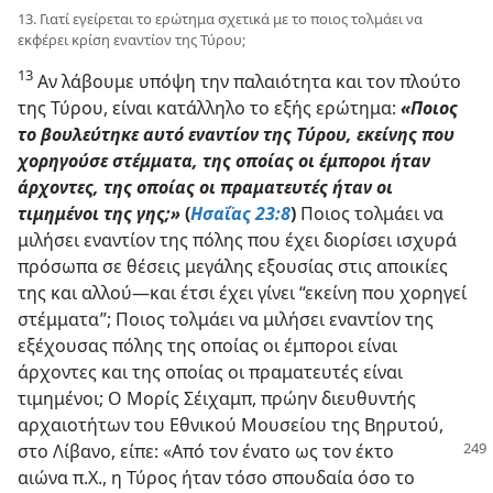
13. Γιατί εγείρεται το ερώτημα σχετικά με το ποιος τολμάει να
εκφέρει κρίση εναντίον της Τύρου;
13
Αν λάβουμε υπόψη την παλαιότητα και τον πλούτο
της Τύρου, είναι κατάλληλο το εξής ερώτημα:
«Ποιος
το βουλεύτηκε αυτό εναντίον της Τύρου, εκείνης που
χορηγούσε στέμματα, της οποίας οι έμποροι ήταν
άρχοντες, της οποίας οι πραματευτές ήταν οι
τιμημένοι της γης;»
(
Ησαΐας 23:8
)
Ποιος τολμάει να
μιλήσει εναντίον της πόλης που έχει διορίσει ισχυρά
πρόσωπα σε θέσεις μεγάλης εξουσίας στις αποικίες
της και αλλού—και έτσι έχει γίνει “εκείνη που χορηγεί
στέμματα”; Ποιος τολμάει να μιλήσει εναντίον της
εξέχουσας πόλης της οποίας οι έμποροι είναι
άρχοντες και της οποίας οι πραματευτές είναι
τιμημένοι; Ο Μορίς Σέιχαμπ, πρώην διευθυντής
αρχαιοτήτων του Εθνικού Μουσείου της Βηρυτού,
στο Λίβανο, είπε: «Από τον ένατο ως τον
έκτο
αιώνα π.Χ., η Τύρος ήταν τόσο σπουδαία όσο το