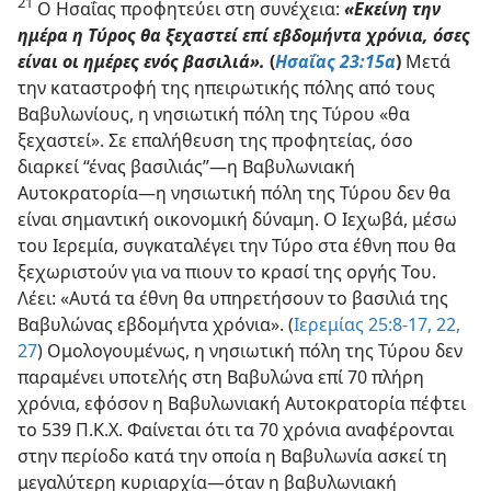
21
Ο Ησαΐας προφητεύει στη συνέχεια:
«Εκείνη την
ημέρα η Τύρος θα ξεχαστεί επί εβδομήντα χρόνια, όσες
είναι οι ημέρες ενός βασιλιά».
(
Ησαΐας 23:15α
)
Μετά
την καταστροφή της ηπειρωτικής πόλης από τους
Βαβυλωνίους, η νησιωτική πόλη της Τύρου «θα
ξεχαστεί». Σε επαλήθευση της προφητείας, όσο
διαρκεί “ένας βασιλιάς”—η Βαβυλωνιακή
Αυτοκρατορία—η νησιωτική πόλη της Τύρου δεν θα
είναι σημαντική οικονομική δύναμη. Ο Ιεχωβά, μέσω
του Ιερεμία, συγκαταλέγει την Τύρο στα έθνη που θα
ξεχωριστούν για να πιουν το κρασί της οργής Του.
Λέει: «Αυτά τα έθνη θα υπηρετήσουν το βασιλιά της
Βαβυλώνας εβδομήντα χρόνια». (
Ιερεμίας 25:8-17,
22,
27
) Ομολογουμένως, η νησιωτική πόλη της Τύρου δεν
παραμένει υποτελής στη Βαβυλώνα επί 70 πλήρη
χρόνια, εφόσον η Βαβυλωνιακή Αυτοκρατορία πέφτει
το 539 Π.Κ.Χ. Φαίνεται ότι τα 70 χρόνια αναφέρονται
στην περίοδο κατά την οποία η Βαβυλωνία ασκεί τη
μεγαλύτερη κυριαρχία—όταν η βαβυλωνιακή