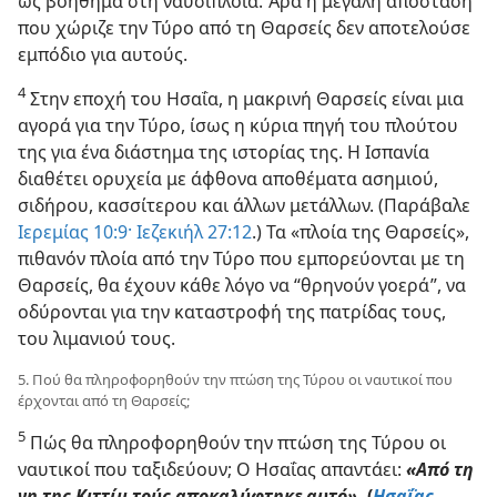
ως βοήθημα στη ναυσιπλοΐα. Άρα η μεγάλη απόσταση
που χώριζε την Τύρο από τη Θαρσείς δεν αποτελούσε
εμπόδιο για αυτούς.
4
Στην εποχή του Ησαΐα, η μακρινή Θαρσείς είναι μια
αγορά για την Τύρο, ίσως η κύρια πηγή του πλούτου
της για ένα διάστημα της ιστορίας της. Η Ισπανία
διαθέτει ορυχεία με άφθονα αποθέματα ασημιού,
σιδήρου, κασσίτερου και άλλων μετάλλων. (Παράβαλε
Ιερεμίας 10:9·
Ιεζεκιήλ 27:12
.) Τα «πλοία της Θαρσείς»,
πιθανόν πλοία από την Τύρο που εμπορεύονται με τη
Θαρσείς, θα έχουν κάθε λόγο να “θρηνούν γοερά”, να
οδύρονται για την καταστροφή της πατρίδας τους,
του λιμανιού τους.
5. Πού θα πληροφορηθούν την πτώση της Τύρου οι ναυτικοί που
έρχονται από τη Θαρσείς;
5
Πώς θα πληροφορηθούν την πτώση της Τύρου οι
ναυτικοί που ταξιδεύουν; Ο Ησαΐας απαντάει:
«Από τη
γη της Κιττίμ τούς αποκαλύφτηκε αυτό».
(
Ησαΐας