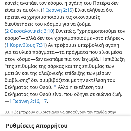
κανείς αγαπάει τον κόσμο, η αγάπη του Πατέρα δεν
είναι σε αυτόν». (
1 Ιωάννη 2:15
) Είναι αλήθεια ότι
πρέπει να χρησιμοποιούμε τις οικονομικές
διευθετήσεις του κόσμου για να ζούμε.
(
2 Θεσσαλονικείς 3:10
) Συνεπώς, “χρησιμοποιούμε τον
κόσμο”—αλλά δεν τον χρησιμοποιούμε «στο πλήρες».
(
1 Κορινθίους 7:31
) Αν τρέφουμε υπερβολική αγάπη
για τα υλικά πράγματα—τα πράγματα που είναι μέσα
στον κόσμο—δεν αγαπάμε πια τον Ιεχωβά. Η επιδίωξη
“της επιθυμίας της σάρκας και της επιθυμίας των
ματιών και της αλαζονικής επίδειξης των μέσων
διαβίωσης” δεν συμβιβάζεται με την εκτέλεση του
θελήματος του Θεού.
Αλλά η εκτέλεση του
d
θελήματος του Θεού είναι που οδηγεί σε αιώνια ζωή.
—
1 Ιωάννη 2:16, 17
.
33. Πώς μπορούν οι Χριστιανοί να αποφύγουν την παγίδα στην
οποία έπεσε η Τύρος;
Ρυθμίσεις Απορρήτου
33
Η Τύρος έπεσε στην παγίδα τού να θέτει κανείς την