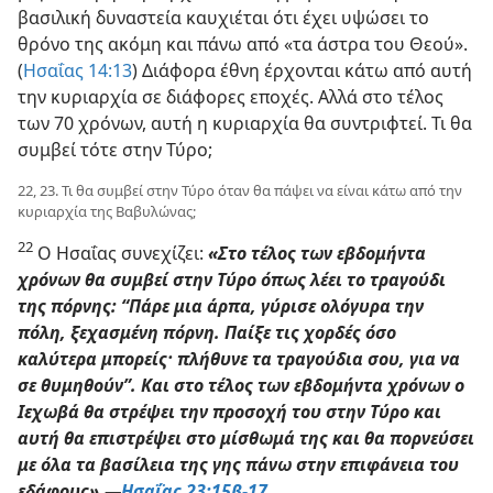
βασιλική δυναστεία καυχιέται ότι έχει υψώσει το
θρόνο της ακόμη και πάνω από «τα άστρα του Θεού».
(
Ησαΐας 14:13
) Διάφορα έθνη έρχονται κάτω από αυτή
την κυριαρχία σε διάφορες εποχές. Αλλά στο τέλος
των 70 χρόνων, αυτή η κυριαρχία θα συντριφτεί. Τι θα
συμβεί τότε στην Τύρο;
22, 23. Τι θα συμβεί στην Τύρο όταν θα πάψει να είναι κάτω από την
κυριαρχία της Βαβυλώνας;
22
Ο Ησαΐας συνεχίζει:
«Στο τέλος των εβδομήντα
χρόνων θα συμβεί στην Τύρο όπως λέει το τραγούδι
της πόρνης: “Πάρε μια άρπα, γύρισε ολόγυρα την
πόλη, ξεχασμένη πόρνη. Παίξε τις χορδές όσο
καλύτερα μπορείς· πλήθυνε τα τραγούδια σου, για να
σε θυμηθούν”. Και στο τέλος των εβδομήντα χρόνων ο
Ιεχωβά θα στρέψει την προσοχή του στην Τύρο και
αυτή θα επιστρέψει στο μίσθωμά της και θα πορνεύσει
με όλα τα βασίλεια της γης πάνω στην επιφάνεια του
εδάφους».—
Ησαΐας 23:15β-17
.