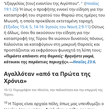
“εξαγγελίας [του] εναντίον της Αιγύπτου”.
(
Ησαΐας
b
19:1-25
) Ή ίσως ο προφήτης εννοεί την είδηση για την
καταστροφή του στρατού του Φαραώ στις ημέρες του
Μωυσή, η οποία προκάλεσε εκτεταμένη ταραχή.
(
Έξοδος 15:4, 5,
14-16·
Ιησούς του Ναυή 2:9-11
) Ούτως
ή άλλως, όσοι θα ακούσουν την είδηση για την
καταστροφή της Τύρου θα νιώσουν δυνατούς πόνους.
Καλούνται να καταφύγουν στη μακρινή Θαρσείς και
προστάζονται να εκφράσουν φωναχτά τη λύπη τους:
«Περάστε απέναντι στη Θαρσείς· θρηνήστε γοερά,
κάτοικοι της παράκτιας περιοχής».—
Ησαΐας 23:6
.
Αγαλλόταν «από τα Πρώτα της
Χρόνια»
10-12. Περιγράψτε τον πλούτο, την παλαιότητα και την επιρροή της
Τύρου.
10
Η Τύρος είναι αρχαία πόλη, όπως μας υπενθυμίζει ο