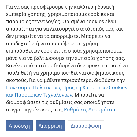
επιδίωξη υλικών πραγμάτων πάνω από καθετί άλλο.
Για να σας προσφέρουμε την καλύτερη δυνατή
Πέτυχε από υλική άποψη, έγινε πολύ υπερήφανη και
εμπειρία χρήσης, χρησιμοποιούμε cookies και
τιμωρήθηκε για την υπερηφάνειά της. Το παράδειγμά
παρόμοιες τεχνολογίες. Ορισμένα cookies είναι
της αποτελεί προειδοποίηση για έθνη και για
απαραίτητα για να λειτουργεί ο ιστότοπός μας και
μεμονωμένα άτομα σήμερα. Πόσο καλύτερο είναι να
δεν μπορείτε να τα απορρίψετε. Μπορείτε να
ακολουθούμε τη νουθεσία του αποστόλου Παύλου!
αποδεχτείτε ή να απορρίψετε τη χρήση
Αυτός προτρέπει τους Χριστιανούς «να μην είναι
επιπρόσθετων cookies, τα οποία χρησιμοποιούμε
υψηλόφρονες, και να στηρίζουν την ελπίδα τους, όχι
μόνο για να βελτιώσουμε την εμπειρία χρήσης σας.
σε αβέβαιο πλούτο, αλλά στον Θεό, ο οποίος χορηγεί
Κανένα από αυτά τα δεδομένα δεν πρόκειται ποτέ να
τα πάντα πλουσιοπάροχα για την απόλαυσή μας».—
πουληθεί ή να χρησιμοποιηθεί για διαφημιστικούς
1 Τιμόθεο 6:17
.
σκοπούς. Για να μάθετε περισσότερα, διαβάστε την
Παγκόσμια Πολιτική ως Προς τη Χρήση των Cookies
[Υποσημειώσεις]
και Παρόμοιων Τεχνολογιών
. Μπορείτε να
διαμορφώσετε τις ρυθμίσεις σας οποιαδήποτε
Ορισμένοι μελετητές ταυτίζουν τη Θαρσείς με τη
a
στιγμή πηγαίνοντας στις
Ρυθμίσεις Απορρήτου
.
Σαρδηνία, το νησί της δυτικής Μεσογείου. Η Σαρδηνία
απείχε και αυτή πολύ από την Τύρο.
Αποδοχή
Απόρριψη
Διαμόρφωση
Βλέπε το 15ο Κεφάλαιο,
σελίδες 200-207
, αυτού του
b