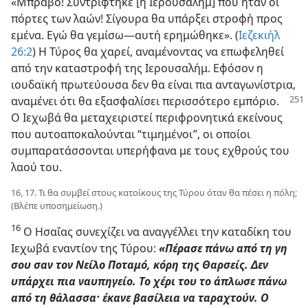
«Μπράβο! Συντρίφτηκε [η Ιερουσαλήμ] που ήταν οι
πόρτες των λαών! Σίγουρα θα υπάρξει στροφή προς
εμένα. Εγώ θα γεμίσω—αυτή ερημώθηκε». (
Ιεζεκιήλ
26:2
) Η Τύρος θα χαρεί, αναμένοντας να επωφεληθεί
από την καταστροφή της Ιερουσαλήμ. Εφόσον η
ιουδαϊκή πρωτεύουσα δεν θα είναι πια ανταγωνίστρια,
αναμένει
ότι θα εξασφαλίσει περισσότερο εμπόριο.
Ο Ιεχωβά θα μεταχειριστεί περιφρονητικά εκείνους
που αυτοαποκαλούνται “τιμημένοι”, οι οποίοι
συμπαρατάσσονται υπερήφανα με τους εχθρούς του
λαού του.
16, 17. Τι θα συμβεί στους κατοίκους της Τύρου όταν θα πέσει η πόλη;
(Βλέπε υποσημείωση.)
16
Ο Ησαΐας συνεχίζει να αναγγέλλει την καταδίκη του
Ιεχωβά εναντίον της Τύρου:
«Πέρασε πάνω από τη γη
σου σαν τον Νείλο Ποταμό, κόρη της Θαρσείς. Δεν
υπάρχει πια ναυπηγείο. Το χέρι του το άπλωσε πάνω
από τη θάλασσα· έκανε βασίλεια να ταραχτούν. Ο