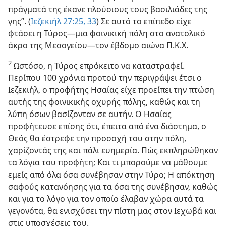
πράγματά της έκανε πλούσιους τους βασιλιάδες της
γης”. (
Ιεζεκιήλ 27:25,
33
) Σε αυτό το επίπεδο είχε
φτάσει η Τύρος—μια φοινικική πόλη στο ανατολικό
άκρο της Μεσογείου—τον έβδομο αιώνα Π.Κ.Χ.
2
Ωστόσο, η Τύρος επρόκειτο να καταστραφεί.
Περίπου 100 χρόνια προτού την περιγράψει έτσι ο
Ιεζεκιήλ, ο προφήτης Ησαΐας είχε προείπει την πτώση
αυτής της φοινικικής οχυρής πόλης, καθώς και τη
λύπη όσων βασίζονταν σε αυτήν. Ο Ησαΐας
προφήτευσε επίσης ότι, έπειτα από ένα διάστημα, ο
Θεός θα έστρεφε την προσοχή του στην πόλη,
χαρίζοντάς της και πάλι ευημερία. Πώς εκπληρώθηκαν
τα λόγια του προφήτη; Και τι μπορούμε να μάθουμε
εμείς από όλα όσα συνέβησαν στην Τύρο; Η απόκτηση
σαφούς κατανόησης για τα όσα της συνέβησαν, καθώς
και για το λόγο για τον οποίο έλαβαν χώρα αυτά τα
γεγονότα, θα ενισχύσει την πίστη μας στον Ιεχωβά και
στις υποσχέσεις του.