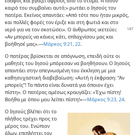
έδαφος και βγάζει αφρούς από το στόμα. «Πόσον
καιρό του συμβαίνει αυτό;» ρωτάει ο Ιησούς τον
πατέρα. Εκείνος απαντάει: «Από τότε που ήταν μικρός,
και πολλές φορές τον έριξε και στη φωτιά και στο
νερό για να τον σκοτώσει». Ο άνθρωπος ικετεύει:
«Αν μπορείς να κάνεις κάτι, σπλαχνίσου μας και
βοήθησέ μας».​—
Μάρκος 9:21, 22
.
Ο πατέρας βρίσκεται σε απόγνωση, επειδή ούτε οι
μαθητές του Ιησού μπόρεσαν να βοηθήσουν. Ο Ιησούς
απαντάει στην απεγνωσμένη του έκκληση με μια
καθησυχαστική διαβεβαίωση: «Αυτή η έκφραση: “Αν
μπορείς”! Τα πάντα είναι δυνατά για όποιον έχει
πίστη». Ο πατέρας αμέσως κραυγάζει: «Έχω πίστη!
Βοήθα με όπου μου λείπει πίστη!»​—
Μάρκος 9:23, 24
.
Ο Ιησούς βλέπει ότι το
πλήθος τρέχει προς το
μέρος του. Ενώπιον
όλων, επιπλήττει τον