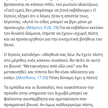
βρίσκονται σε κάποιο σπίτι, τον ρωτούν ιδιαιτέρως:
«Γιατί εμείς δεν μπορέσαμε να [τον] εκβάλουμε;» Ο
Ιησούς εξηγεί ότι ο λόγος ήταν η απιστία τους,
λέγοντας: «Αυτό το είδος μπορεί να βγει μόνο με
προσευχή». (
Μάρκος 9:28, 29
) Για να εκβάλουν εκείνον
τον δυνατό δαίμονα, έπρεπε να έχουν ισχυρή πίστη
και να προσευχηθούν για την ενισχυτική βοήθεια του
Θεού.
Ο Ιησούς καταλήγει: «Αληθινά σας λέω: Αν έχετε πίστη
στο μέγεθος ενός κόκκου σιναπιού, θα πείτε σε αυτό
το βουνό: “Μετακινήσου από εδώ εκεί” και θα
μετακινηθεί, και τίποτα δεν θα είναι αδύνατον για
εσάς». (
Ματθαίος 17:20
) Πόση δύναμη έχει η πίστη!
Τα εμπόδια και οι δυσκολίες που ανακόπτουν την
πρόοδο στην υπηρεσία του Ιεχωβά μπορεί να
φαίνονται ανυπέρβλητα και αμετακίνητα σαν
πραγματικό βουνό. Αν όμως καλλιεργούμε πίστη,