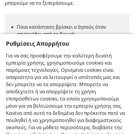
μπορούμε να τα ξεπεράσουμε.
Ποια κατάσταση βρίσκει ο Ιησούς όταν
επιστρέφει από το βουνό;
Ρυθμίσεις Απορρήτου
Γιατί δεν κατάφεραν οι μαθητές να εκβάλουν
τον δαίμονα από το παιδί;
Για να σας προσφέρουμε την καλύτερη δυνατή
εμπειρία χρήσης, χρησιμοποιούμε cookies και
Πόση δύναμη μπορεί να έχει η πίστη μας;
παρόμοιες τεχνολογίες. Ορισμένα cookies είναι
απαραίτητα για να λειτουργεί ο ιστότοπός μας και
δεν μπορείτε να τα απορρίψετε. Μπορείτε να
αποδεχτείτε ή να απορρίψετε τη χρήση
επιπρόσθετων cookies, τα οποία χρησιμοποιούμε
μόνο για να βελτιώσουμε την εμπειρία χρήσης σας.
Κανένα από αυτά τα δεδομένα δεν πρόκειται ποτέ να
Ελληνική
Κοινή Χρήση
Προτιμήσεις
πουληθεί ή να χρησιμοποιηθεί για διαφημιστικούς
Copyright
© 2026 Watch Tower Bible and Tract Society of Pennsylvania
σκοπούς. Για να μάθετε περισσότερα, διαβάστε την
Όροι Χρήσης
Πολιτική Απορρήτου
Ρυθμίσεις Απορρήτου
Σύνδεση
JW.ORG