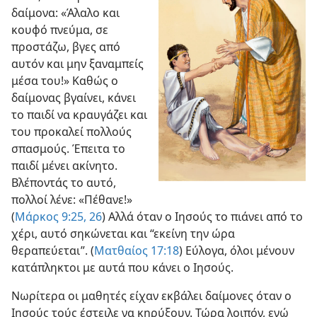
δαίμονα: «Άλαλο και
κουφό πνεύμα, σε
προστάζω, βγες από
αυτόν και μην ξαναμπείς
μέσα του!» Καθώς ο
δαίμονας βγαίνει, κάνει
το παιδί να κραυγάζει και
του προκαλεί πολλούς
σπασμούς. Έπειτα το
παιδί μένει ακίνητο.
Βλέποντάς το αυτό,
πολλοί λένε: «Πέθανε!»
(
Μάρκος 9:25, 26
) Αλλά όταν ο Ιησούς το πιάνει από το
χέρι, αυτό σηκώνεται και “εκείνη την ώρα
θεραπεύεται”. (
Ματθαίος 17:18
) Εύλογα, όλοι μένουν
κατάπληκτοι με αυτά που κάνει ο Ιησούς.
Νωρίτερα οι μαθητές είχαν εκβάλει δαίμονες όταν ο
Ιησούς τούς έστειλε να κηρύξουν. Τώρα λοιπόν, ενώ