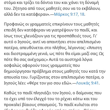
στόμα και τρίζει τα δόντια του και χάνει τη δύναμή
του. Ζήτησα από τους μαθητές σου να το εκβάλουν,
αλλά δεν τα κατάφεραν».​—
Μάρκος 9:17, 18
.
Προφανώς οι γραμματείς επικρίνουν τους μαθητές
επειδή δεν κατάφεραν να γιατρέψουν το παιδί, και
ίσως τους χλευάζουν για τις προσπάθειές τους. Γι’
αυτό ο Ιησούς, αντί να απαντήσει στον απελπισμένο
πατέρα, απευθύνεται στο πλήθος, λέγοντας: «Άπιστη
και διεστραμμένη γενιά, ως πότε θα είμαι μαζί σας; Ως
πότε θα σας ανέχομαι;» Αυτά τα αυστηρά λόγια
ασφαλώς αφορούν τους γραμματείς που
δημιούργησαν πρόβλημα στους μαθητές του κατά την
απουσία του. Γυρίζοντας στον απελπισμένο πατέρα, ο
Ιησούς λέει: «Φέρε τον γιο σου εδώ».​—
Λουκάς 9:41
.
Καθώς το παιδί πλησιάζει τον Ιησού, ο δαίμονας που
το έχει υπό τον έλεγχό του το ρίχνει κάτω και του
προκαλεί βίαιους σπασμούς. Το παιδί κυλιέται στο