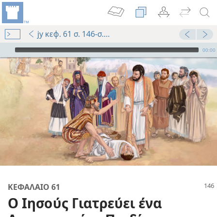
jy κεφ. 61 σ. 146-σ. 147 παρ. 5
Audio Player
00:00
88
ΚΕΦΑΛΑΙΟ 61
Ο Ιησούς Γιατρεύει ένα
98