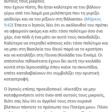
σκανδαλίσει έναν από
αυτούς τους μικρούς
που έχουν πίστη, θα ήταν καλύτερα να του βάλουν
γύρω από τον λαιμό μια μυλόπετρα που τη γυρίζει
γαϊδούρι και να τον ρίξουν στη θάλασσα». (
Μάρκος
9:42
) Έπειτα ο Ιησούς λέει ότι οι ακόλουθοί του πρέπει
να αφαιρούν ακόμη και κάτι τόσο πολύτιμο όσο ένα
χέρι, ένα πόδι ή ένα μάτι αν αυτό τους σκανδαλίζει.
Καλύτερα να στερηθεί κάποιος κάτι τόσο πολύτιμο και
να μπει στη Βασιλεία του Θεού παρά να το κρατήσει
και να καταλήξει στη Γέεννα (Κοιλάδα του Εννόμ). Οι
απόστολοι πιθανότατα έχουν δει αυτή την κοιλάδα
κοντά στην Ιερουσαλήμ όπου καίνε τα σκουπίδια,
οπότε καταλαβαίνουν ότι συμβολίζει την οριστική
καταστροφή.
Ο Ιησούς επίσης προειδοποιεί: «Κοιτάξτε να μην
καταφρονήσετε ούτε έναν από αυτούς τους μικρούς,
διότι σας λέω ότι οι άγγελοί τους στον ουρανό