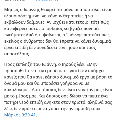
προσπαθήσαμε να τον εμποδίσουμε, επειδή δεν μας
ακολουθεί».​—
Λουκάς 9:49
.
Μήπως ο Ιωάννης θεωρεί ότι μόνο οι απόστολοι είναι
εξουσιοδοτημένοι να κάνουν θεραπείες ή να
εκβάλλουν δαίμονες; Αν ισχύει κάτι τέτοιο, τότε πώς
καταφέρνει αυτός ο Ιουδαίος να βγάζει πονηρά
πνεύματα; Από ό,τι φαίνεται, ο Ιωάννης πιστεύει πως
εκείνος ο άνθρωπος δεν θα έπρεπε να κάνει δυναμικά
έργα επειδή δεν συνοδεύει τον Ιησού και τους
αποστόλους.
Προς έκπληξη του Ιωάννη, ο Ιησούς λέει: «Μην
προσπαθείτε να τον εμποδίσετε, γιατί δεν υπάρχει
κανείς που θα κάνει κάποιο δυναμικό έργο με βάση το
όνομά μου και θα μπορέσει γρήγορα να με
κακολογήσει. Διότι όποιος δεν είναι εναντίον μας είναι
με το μέρος μας. Και όποιος σας δώσει να πιείτε ένα
ποτήρι νερό επειδή ανήκετε στον Χριστό, αληθινά σας
λέω, δεν πρόκειται να χάσει την ανταμοιβή του».​—