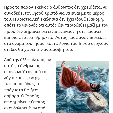
Μάρκος 9:39-41
.
Προς το παρόν, εκείνος ο άνθρωπος δεν χρειάζεται να
συνοδεύει τον Ιησού Χριστό για να είναι με το μέρος
του. Η Χριστιανική εκκλησία δεν έχει ιδρυθεί ακόμη,
οπότε το γεγονός ότι αυτός δεν περιοδεύει μαζί με τον
Ιησού δεν σημαίνει ότι είναι ενάντιος ή ότι προάγει
κάποια ψεύτικη θρησκεία. Αυτός προφανώς πιστεύει
στο όνομα του Ιησού, και τα λόγια του Ιησού δείχνουν
ότι δεν θα χάσει την ανταμοιβή του.
Από την άλλη πλευρά, αν
αυτός ο άνθρωπος
σκανδαλιζόταν από τα
λόγια και τις ενέργειες
των αποστόλων, τα
πράγματα θα ήταν
σοβαρά. Ο Ιησούς
επισημαίνει: «Όποιος