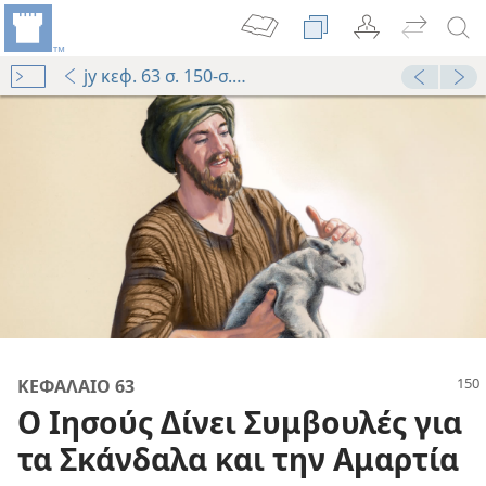
jy κεφ. 63 σ. 150-σ. 151 παρ. 3
Audio Player
00:00
88
ΚΕΦΑΛΑΙΟ 63
Ο Ιησούς Δίνει Συμβουλές για
77