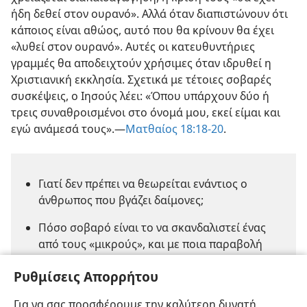
διαπιστώσουν ότι κάποιος είναι ένοχος αμαρτίας και
χρειάζεται διαπαιδαγώγηση, η κρίση τους «θα έχει
ήδη δεθεί στον ουρανό». Αλλά όταν διαπιστώνουν ότι
κάποιος είναι αθώος, αυτό που θα κρίνουν θα έχει
«λυθεί στον ουρανό». Αυτές οι κατευθυντήριες
γραμμές θα αποδειχτούν χρήσιμες όταν ιδρυθεί η
Χριστιανική εκκλησία. Σχετικά με τέτοιες σοβαρές
συσκέψεις, ο Ιησούς λέει: «Όπου υπάρχουν δύο ή
τρεις συναθροισμένοι στο όνομά μου, εκεί είμαι και
εγώ ανάμεσά τους».​—
Ματθαίος 18:18-20
.
Γιατί δεν πρέπει να θεωρείται ενάντιος ο
άνθρωπος που βγάζει δαίμονες;
Πόσο σοβαρό είναι το να σκανδαλιστεί ένας
από τους «μικρούς», και με ποια παραβολή
Ρυθμίσεις Απορρήτου
τονίζει ο Ιησούς την αξία αυτών των ατόμων;
Για να σας προσφέρουμε την καλύτερη δυνατή