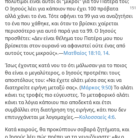
βλέπουν πάντοτε το πρόσωπο του Πατέρα μου». Πόσο
πολύτιμοι είναι αυτοί οι “μικροί” για τον Πατέρα του;
Ο Ιησούς λέει για κάποιον που έχει 100 πρόβατα
αλλά χάνει το ένα. Τότε αφήνει τα 99 για να αναζητήσει
το ένα που χάθηκε, και όταν το βρίσκει χαίρεται
περισσότερο για αυτό παρά για τα 99. Ο Ιησούς
προσθέτει: «Δεν είναι θέλημα του Πατέρα μου που
βρίσκεται στον ουρανό να αφανιστεί ούτε ένας από
αυτούς τους μικρούς».​—
Ματθαίος 18:10,
14
.
Ίσως έχοντας κατά νου το ότι μάλωσαν για το ποιος
θα είναι ο μεγαλύτερος, ο Ιησούς προτρέπει τους
αποστόλους του: «Να έχετε αλάτι μέσα σας και να
διατηρείτε ειρήνη μεταξύ σας». (
Μάρκος 9:50
) Το αλάτι
κάνει τις τροφές πιο εύγευστες. Το μεταφορικό αλάτι
κάνει τα λόγια κάποιου πιο αποδεκτά και έτσι
συμβάλλει στη διατήρηση της ειρήνης, κάτι που δεν
επιτυγχάνεται με λογομαχίες.​—
Κολοσσαείς 4:6
.