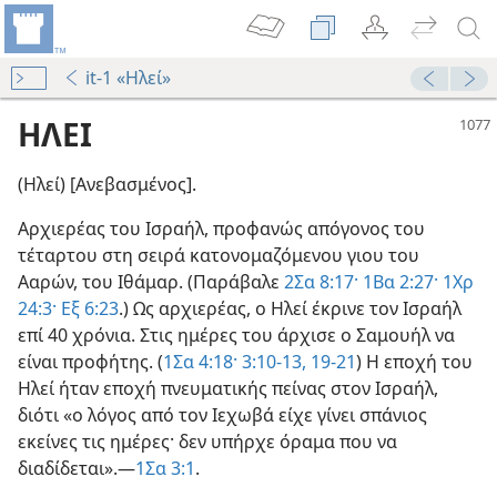
it-1 «Ηλεί»
ΗΛΕΙ
(Ηλεί) [Ανεβασμένος].
Αρχιερέας του Ισραήλ, προφανώς απόγονος του
τέταρτου στη σειρά κατονομαζόμενου γιου του
ς Πατέρας
Ααρών, του Ιθάμαρ. (Παράβαλε
2Σα 8:17·
1Βα 2:27·
1Χρ
79
24:3·
Εξ 6:23
.) Ως αρχιερέας, ο Ηλεί έκρινε τον Ισραήλ
το Σωστό
επί 40 χρόνια. Στις ημέρες του άρχισε ο Σαμουήλ να
08
είναι προφήτης. (
1Σα 4:18·
3:10-13,
19-21
) Η εποχή του
Ηλεί ήταν εποχή πνευματικής πείνας στον Ισραήλ,
διότι «ο λόγος από τον Ιεχωβά είχε γίνει σπάνιος
εκείνες τις ημέρες· δεν υπήρχε όραμα που να
διαδίδεται».—
1Σα 3:1
.