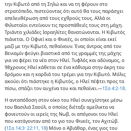
την Κιβωτό από τη Σηλώ και να τη φέρουν στο
στρατόπεδο, πιστεύοντας ότι αυτό θα τους παράσχει
απελευθέρωση από τους εχθρούς τους. Αλλά οι
Φιλισταίοι εντείνουν τις προσπάθειές τους στη μάχη.
Τριάντα χιλιάδες Ισραηλίτες θανατώνονται. Η Κιβωτός
πιάνεται. Ο Οφνεί και ο Φινεές, οι οποίοι είναι εκεί
μαζί με την Κιβωτό, πεθαίνουν. Ένας άντρας από τον
Βενιαμίν φεύγει βιαστικά από τις γραμμές της μάχης
για να φέρει τα νέα στον Ηλεί. Τυφλός και αδύναμος, ο
98χρονος Ηλεί κάθεται σε ένα κάθισμα στην άκρη του
δρόμου και η καρδιά του τρέμει για την Κιβωτό. Μόλις
ακούει ότι πιάστηκε η Κιβωτός, ο Ηλεί πέφτει προς τα
πίσω, σπάζει τον αυχένα του και πεθαίνει.—
1Σα 4:2-18
.
Η ανταπόδοση στον οίκο του Ηλεί συνεχίστηκε μέσω
του Βασιλιά Σαούλ, ο οποίος διέταξε αμείλικτα να
φονευτούν οι ιερείς της Νωβ, οι απόγονοι του Ηλεί
που κατάγονταν από το γιο του Φινεές, τον Αχιτώβ.
(
1Σα 14:3·
22:11,
18
) Μόνο ο Αβιάθαρ, ένας γιος του