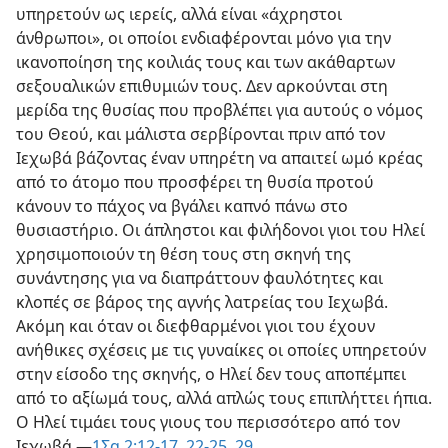
υπηρετούν ως ιερείς, αλλά είναι «άχρηστοι
άνθρωποι», οι οποίοι ενδιαφέρονται μόνο για την
ικανοποίηση της κοιλιάς τους και των ακάθαρτων
σεξουαλικών επιθυμιών τους. Δεν αρκούνται στη
μερίδα της θυσίας που προβλέπει για αυτούς ο νόμος
του Θεού, και μάλιστα σερβίρονται πριν από τον
Ιεχωβά βάζοντας έναν υπηρέτη να απαιτεί ωμό κρέας
από το άτομο που προσφέρει τη θυσία προτού
κάνουν το πάχος να βγάλει καπνό πάνω στο
θυσιαστήριο. Οι άπληστοι και φιλήδονοι γιοι του Ηλεί
χρησιμοποιούν τη θέση τους στη σκηνή της
συνάντησης για να διαπράττουν φαυλότητες και
κλοπές σε βάρος της αγνής λατρείας του Ιεχωβά.
Ακόμη και όταν οι διεφθαρμένοι γιοι του έχουν
ανήθικες σχέσεις με τις γυναίκες οι οποίες υπηρετούν
στην είσοδο της σκηνής, ο Ηλεί δεν τους αποπέμπει
από το αξίωμά τους, αλλά απλώς τους επιπλήττει ήπια.
Ο Ηλεί τιμάει τους γιους του περισσότερο από τον
Ιεχωβά.—
1Σα 2:12-17,
22-25,
29
.