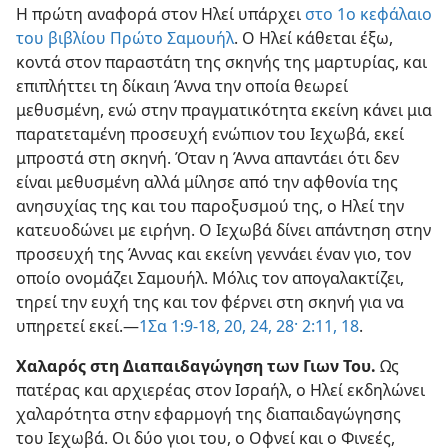
Η πρώτη αναφορά στον Ηλεί υπάρχει
στο 1ο κεφάλαιο
του βιβλίου Πρώτο Σαμουήλ
. Ο Ηλεί κάθεται έξω,
κοντά στον παραστάτη της σκηνής της μαρτυρίας, και
επιπλήττει τη δίκαιη Άννα την οποία θεωρεί
μεθυσμένη, ενώ στην πραγματικότητα εκείνη κάνει μια
παρατεταμένη προσευχή ενώπιον του Ιεχωβά, εκεί
μπροστά στη σκηνή. Όταν η Άννα απαντάει ότι δεν
είναι μεθυσμένη αλλά μίλησε από την αφθονία της
ανησυχίας της και του παροξυσμού της, ο Ηλεί την
κατευοδώνει με ειρήνη. Ο Ιεχωβά δίνει απάντηση στην
προσευχή της Άννας και εκείνη γεννάει έναν γιο, τον
οποίο ονομάζει Σαμουήλ. Μόλις τον απογαλακτίζει,
τηρεί την ευχή της και τον φέρνει στη σκηνή για να
υπηρετεί εκεί.—
1Σα 1:9-18,
20,
24,
28·
2:11,
18
.
Χαλαρός στη Διαπαιδαγώγηση των Γιων Του.
Ως
πατέρας και αρχιερέας στον Ισραήλ, ο Ηλεί εκδηλώνει
χαλαρότητα στην εφαρμογή της διαπαιδαγώγησης
του Ιεχωβά. Οι δύο γιοι του, ο Οφνεί και ο Φινεές,