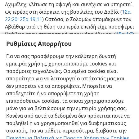
Αχιμέλεχ, γλίτωσε τη σφαγή και συνέχισε να υπηρετεί
ως ιερέας στη διάρκεια της βασιλείας του Δαβίδ. (
1Σα
22:20·
2Σα 19:11
) Ωστόσο, ο Σολομών απομάκρυνε τον
Αβιάθαρ από τη θέση του ιερέα επειδή είχε προσφέρει
βοήθεια στον στασιαστικό συνωμότη Αδωνία. (
1Βα 1:7·
2:26, 27
) Με αυτόν τον τρόπο εκπληρώθηκε η κρίση
Ρυθμίσεις Απορρήτου
του Ιεχωβά εναντίον
του οίκου του Ηλεί και οι
Για να σας προσφέρουμε την καλύτερη δυνατή
απόγονοί του εκδιώχθηκαν μια για πάντα από το
εμπειρία χρήσης, χρησιμοποιούμε cookies και
αρχιερατικό αξίωμα.—
1Σα 3:13, 14
.
παρόμοιες τεχνολογίες. Ορισμένα cookies είναι
απαραίτητα για να λειτουργεί ο ιστότοπός μας και
δεν μπορείτε να τα απορρίψετε. Μπορείτε να
αποδεχτείτε ή να απορρίψετε τη χρήση
επιπρόσθετων cookies, τα οποία χρησιμοποιούμε
Ελληνική
Κοινή Χρήση
Προτιμήσεις
μόνο για να βελτιώσουμε την εμπειρία χρήσης σας.
Copyright
© 2026 Watch Tower Bible and Tract Society of Pennsylvania
Κανένα από αυτά τα δεδομένα δεν πρόκειται ποτέ να
Όροι Χρήσης
Πολιτική Απορρήτου
Ρυθμίσεις Απορρήτου
Σύνδεση
JW.ORG
πουληθεί ή να χρησιμοποιηθεί για διαφημιστικούς
σκοπούς. Για να μάθετε περισσότερα, διαβάστε την
Παγκόσμια Πολιτική ως Προς τη Χρήση των Cookies