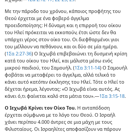
Με την πάροδο του χρόνου, κάποιος προφήτης του
Θεού έρχεται με ένα φοβερό άγγελμα
προειδοποίησης: Η δύναμη και η επιρροή του οίκου
του Ηλεί πρόκειται να εκκοπούν, έτσι ώστε δεν θα
υπάρχει γέρος στον οίκο του. Οι διεφθαρμένοι γιοι
του μέλλουν να πεθάνουν, και οι δύο σε μία ημέρα.
(
1Σα 2:27-36
) Ο Ιεχωβά επιβεβαιώνει τη δυσμενή κρίση
κατά του οίκου του Ηλεί, και μάλιστα μέσω ενός
μικρού παιδιού, του Σαμουήλ. (
1Σα 3:11-14
) Ο Σαμουήλ
φοβάται να μεταφέρει το άγγελμα, αλλά τελικά το
κάνει αυτό κατόπιν έκκλησης του Ηλεί. Τότε ο Ηλεί το
δέχεται ήρεμα, λέγοντας: «Ο Ιεχωβά είναι αυτός. Ας
κάνει ό,τι φαίνεται καλό στα μάτια του».—
1Σα 3:15-18
.
Ο Ιεχωβά Κρίνει τον Οίκο Του.
Η ανταπόδοση
έρχεται σύμφωνα με το λόγο του Θεού. Ο Ισραήλ
χάνει περίπου 4.000 άντρες σε μια μάχη με τους
Φιλισταίους. Οι Ισραηλίτες αποφασίζουν να πάρουν