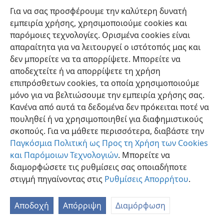
Για να σας προσφέρουμε την καλύτερη δυνατή
εμπειρία χρήσης, χρησιμοποιούμε cookies και
παρόμοιες τεχνολογίες. Ορισμένα cookies είναι
απαραίτητα για να λειτουργεί ο ιστότοπός μας και
δεν μπορείτε να τα απορρίψετε. Μπορείτε να
αποδεχτείτε ή να απορρίψετε τη χρήση
επιπρόσθετων cookies, τα οποία χρησιμοποιούμε
Ελληνική
Κοινή Χρήση
Προτιμήσεις
μόνο για να βελτιώσουμε την εμπειρία χρήσης σας.
Copyright
© 2026 Watch Tower Bible and Tract Society of Pennsylvania
Κανένα από αυτά τα δεδομένα δεν πρόκειται ποτέ να
Όροι Χρήσης
Πολιτική Απορρήτου
Ρυθμίσεις Απορρήτου
Σύνδεση
JW.ORG
πουληθεί ή να χρησιμοποιηθεί για διαφημιστικούς
σκοπούς. Για να μάθετε περισσότερα, διαβάστε την
Παγκόσμια Πολιτική ως Προς τη Χρήση των Cookies
και Παρόμοιων Τεχνολογιών
. Μπορείτε να
διαμορφώσετε τις ρυθμίσεις σας οποιαδήποτε
στιγμή πηγαίνοντας στις
Ρυθμίσεις Απορρήτου
.
Αποδοχή
Απόρριψη
Διαμόρφωση