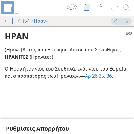
it-1 «Ηράν»
ΗΡΑΝ
(Ηράν) [Αυτός που Ξύπνησε· Αυτός που Σηκώθηκε],
ΗΡΑΝΙΤΕΣ
(Ηρανίτες).
Ο Ηράν ήταν γιος του Σουθαλά, ενός γιου του Εφραΐμ,
και ο προπάτορας των Ηρανιτών.—
Αρ 26:35, 36
.
Ρυθμίσεις Απορρήτου