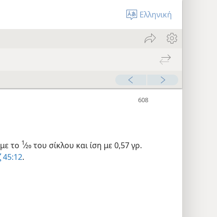
Ελληνική
1
 με το
⁄20 του σίκλου και ίση με 0,57 γρ.
ζ 45:12
.