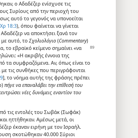
ηκαν, ο Αδαδέζερ ενίσχυσε τις
λους Συρίους από την περιοχή του
Ίσως αυτό το γεγονός να υπονοείται
Χρ 18:3
), όπου φαίνεται να γίνεται
 Αδαδέζερ να αποκτήσει ξανά τον
 με αυτό, το
Σχολιολόγιο
(
Commentary
)
ία,
το εβραϊκό κείμενο σημαίνει «να
δηλώνει: «Η ακριβής έννοια της
από τα συμφραζόμενα. Αν, όπως είναι το
 με τις συνθήκες που περιγράφονται
19
], το νόημα αυτής της φράσης πρέπει
ρ)
πήγε να επαναλάβει την επίθεσή του
κεντρώσει νέες δυνάμεις εναντίον του
υπό τις εντολές του Σωβάκ (Σωφάκ)
 και ηττήθηκαν. Αμέσως μετά, οι
έζερ έκαναν ειρήνη με τον Ισραήλ.
ρουση σκοτώθηκαν 40.000 Σύριοι