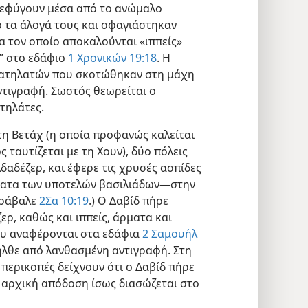
 ξεφύγουν μέσα από το ανώμαλο
ό τα άλογά τους και σφαγιάστηκαν
για τον οποίο αποκαλούνται «ιππείς»
ί” στο εδάφιο
1 Χρονικών 19:18
. Η
ματηλατών που σκοτώθηκαν στη μάχη
ντιγραφή. Σωστός θεωρείται ο
τηλάτες.
τη Βετάχ (η οποία προφανώς καλείται
ς ταυτίζεται με τη Χουν), δύο πόλεις
δαδέζερ, και έφερε τις χρυσές ασπίδες
ατα των υποτελών βασιλιάδων—στην
αράβαλε
2Σα 10:19
.) Ο Δαβίδ πήρε
ερ, καθώς και ιππείς, άρματα και
ου αναφέρονται στα εδάφια
2 Σαμουήλ
λθε από λανθασμένη αντιγραφή. Στη
 περικοπές δείχνουν ότι ο Δαβίδ πήρε
 η αρχική απόδοση ίσως διασώζεται στο