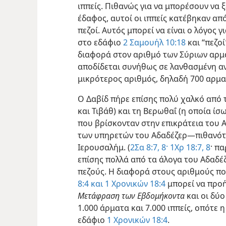
ιππείς. Πιθανώς για να μπορέσουν να
έδαφος, αυτοί οι ιππείς κατέβηκαν απ
πεζοί. Αυτός μπορεί να είναι ο λόγος 
στο εδάφιο
2 Σαμουήλ 10:18
και “πεζο
διαφορά στον αριθμό των Σύριων αρ
αποδίδεται συνήθως σε λανθασμένη α
μικρότερος αριθμός, δηλαδή 700 αρμα
Ο Δαβίδ πήρε επίσης πολύ χαλκό από 
και Τιβάθ) και τη Βερωθαΐ (η οποία ίσω
που βρίσκονταν στην επικράτεια του Α
των υπηρετών του Αδαδέζερ—πιθανότ
Ιερουσαλήμ. (
2Σα 8:7, 8·
1Χρ 18:7, 8
· π
επίσης πολλά από τα άλογα του Αδαδέζ
πεζούς. Η διαφορά στους αριθμούς π
8:4 και
1 Χρονικών 18:4
μπορεί να προή
Μετάφραση των Εβδομήκοντα
και οι δύο
1.000 άρματα και 7.000 ιππείς, οπότε
εδάφιο
1 Χρονικών 18:4
.