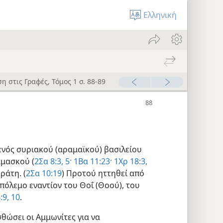
Ελληνική
η στις Γραφές, Τόμος 1 σ. 88-89
 ενός συριακού (αραμαϊκού) βασιλείου
αμασκού (
2Σα 8:3,
5·
1Βα 11:23·
1Χρ 18:3,
ράτη. (
2Σα 10:19
) Προτού ηττηθεί από
 πόλεμο εναντίον του Θοΐ (Θοού), του
:9, 10
.
σθώσει οι Αμμωνίτες για να