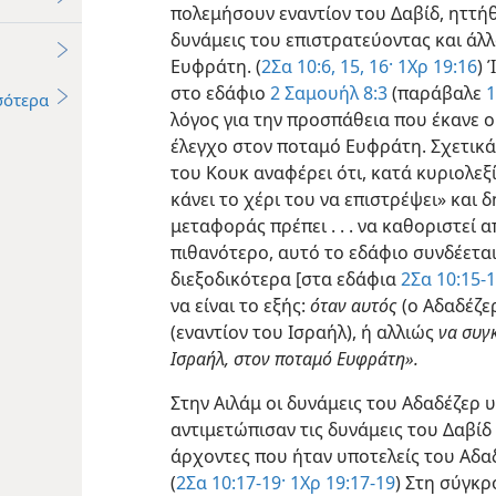
πολεμήσουν εναντίον του Δαβίδ, ηττήθ
δυνάμεις του επιστρατεύοντας και άλ
Ευφράτη. (
2Σα 10:6,
15, 16·
1Χρ 19:16
) 
στο εδάφιο
2 Σαμουήλ 8:3
(παράβαλε
1
σότερα
λόγος για την προσπάθεια που έκανε ο
έλεγχο στον ποταμό Ευφράτη. Σχετικά
του Κουκ αναφέρει ότι, κατά κυριολεξ
κάνει το χέρι του να επιστρέψει» και 
μεταφοράς πρέπει . . . να καθοριστεί 
πιθανότερο, αυτό το εδάφιο συνδέεται
διεξοδικότερα [στα εδάφια
2Σα 10:15-
να είναι το εξής:
όταν αυτός
(ο Αδαδέζε
(εναντίον του Ισραήλ), ή αλλιώς
να συγ
Ισραήλ, στον ποταμό Ευφράτη».
Στην Αιλάμ οι δυνάμεις του Αδαδέζερ 
αντιμετώπισαν τις δυνάμεις του Δαβίδ
άρχοντες που ήταν υποτελείς του Αδαδ
(
2Σα 10:17-19·
1Χρ 19:17-19
) Στη σύγκ