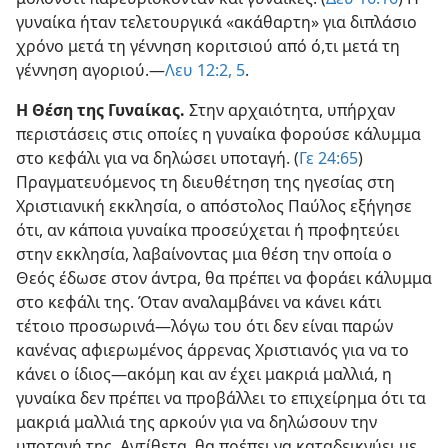
γυναίκα ήταν τελετουργικά «ακάθαρτη» για διπλάσιο
χρόνο μετά τη γέννηση κοριτσιού από ό,τι μετά τη
γέννηση αγοριού.—
Λευ 12:2,
5
.
Η Θέση της Γυναίκας.
Στην αρχαιότητα, υπήρχαν
περιστάσεις στις οποίες η γυναίκα φορούσε κάλυμμα
στο κεφάλι για να δηλώσει υποταγή. (
Γε 24:65
)
Πραγματευόμενος τη διευθέτηση της ηγεσίας στη
Χριστιανική εκκλησία, ο απόστολος Παύλος εξήγησε
ότι, αν κάποια γυναίκα προσεύχεται ή προφητεύει
στην εκκλησία, λαβαίνοντας μια θέση την οποία ο
Θεός έδωσε στον άντρα, θα πρέπει να φοράει κάλυμμα
στο κεφάλι της. Όταν αναλαμβάνει να κάνει κάτι
τέτοιο προσωρινά—λόγω του ότι δεν είναι παρών
κανένας αφιερωμένος άρρενας Χριστιανός για να το
κάνει ο ίδιος—ακόμη και αν έχει μακριά μαλλιά, η
γυναίκα δεν πρέπει να προβάλλει το επιχείρημα ότι τα
μακριά μαλλιά της αρκούν για να δηλώσουν την
υποταγή της. Αντίθετα, θα πρέπει να καταδεικνύει με