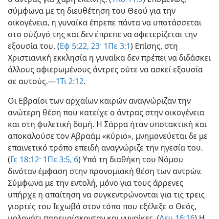
σύμφωνα με τη διευθέτηση του Θεού για την
οικογένεια, η γυναίκα έπρεπε πάντα να υποτάσσεται
στο σύζυγό της και δεν έπρεπε να σφετερίζεται την
εξουσία του. (
Εφ 5:22, 23·
1Πε 3:1
) Επίσης, στη
Χριστιανική εκκλησία η γυναίκα δεν πρέπει να διδάσκει
άλλους αφιερωμένους άντρες ούτε να ασκεί εξουσία
σε αυτούς.—
1Τι 2:12
.
Οι Εβραίοι των αρχαίων καιρών αναγνώριζαν την
ανώτερη θέση που κατείχε ο άντρας στην οικογένεια
και στη φυλετική δομή. Η Σάρρα ήταν υποτακτική και
αποκαλούσε τον Αβραάμ «κύριο», μνημονεύεται δε με
επαινετικό τρόπο επειδή αναγνώριζε την ηγεσία του.
(
Γε 18:12·
1Πε 3:5, 6
) Υπό τη διαθήκη του Νόμου
δινόταν έμφαση στην προνομιακή θέση των αντρών.
Σύμφωνα με την εντολή, μόνο για τους άρρενες
υπήρχε η απαίτηση να συγκεντρώνονται για τις τρεις
γιορτές του Ιεχωβά στον τόπο που εξέλεξε ο Θεός,
μολονότι παρευρίσκονταν και γυναίκες. (
Δευ 16:16
) Η