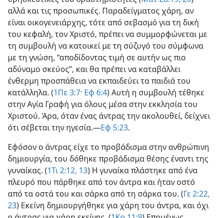
αλλά και τις προσωπικές. Παραδείγματος χάρη, αν
είναι οικογενειάρχης, τότε από σεβασμό για τη δική
του κεφαλή, τον Χριστό, πρέπει να συμμορφώνεται με
τη συμβουλή να κατοικεί με τη σύζυγό του σύμφωνα
με τη γνώση, “αποδίδοντας τιμή σε αυτήν ως πιο
αδύναμο σκεύος”, και θα πρέπει να καταβάλλει
ένθερμη προσπάθεια να εκπαιδεύει τα παιδιά του
κατάλληλα. (
1Πε 3:7·
Εφ 6:4
) Αυτή η συμβουλή τέθηκε
στην Αγία Γραφή για όλους μέσα στην εκκλησία του
Χριστού. Άρα, όταν ένας άντρας την ακολουθεί, δείχνει
ότι σέβεται την ηγεσία.—
Εφ 5:23
.
Εφόσον ο άντρας είχε το προβάδισμα στην ανθρώπινη
δημιουργία, του δόθηκε προβάδισμα θέσης έναντι της
γυναίκας. (
1Τι 2:12, 13
) Η γυναίκα πλάστηκε από ένα
πλευρό που πάρθηκε από τον άντρα και ήταν οστό
από τα οστά του και σάρκα από τη σάρκα του. (
Γε 2:22,
23
) Εκείνη δημιουργήθηκε για χάρη του άντρα, και όχι
ο άντρας για χάρη εκείνης. (
1Κο 11:9
) Επομένως,