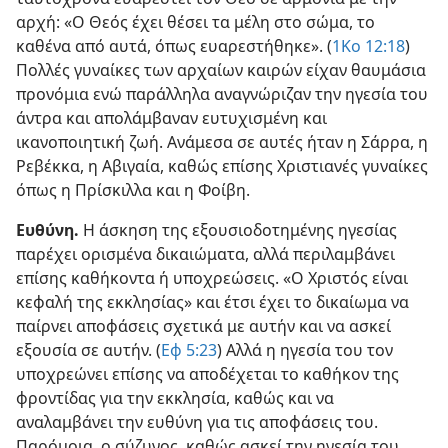
αρχή: «Ο Θεός έχει θέσει τα μέλη στο σώμα, το
καθένα από αυτά, όπως ευαρεστήθηκε». (
1Κο 12:18
)
Πολλές γυναίκες των αρχαίων καιρών είχαν θαυμάσια
προνόμια ενώ παράλληλα αναγνώριζαν την ηγεσία του
άντρα και απολάμβαναν ευτυχισμένη και
ικανοποιητική ζωή. Ανάμεσα σε αυτές ήταν η Σάρρα, η
Ρεβέκκα, η Αβιγαία, καθώς επίσης Χριστιανές γυναίκες
όπως η Πρίσκιλλα και η Φοίβη.
Ευθύνη.
Η άσκηση της εξουσιοδοτημένης ηγεσίας
παρέχει ορισμένα δικαιώματα, αλλά περιλαμβάνει
επίσης καθήκοντα ή υποχρεώσεις. «Ο Χριστός είναι
κεφαλή της εκκλησίας» και έτσι έχει το δικαίωμα να
παίρνει αποφάσεις σχετικά με αυτήν και να ασκεί
εξουσία σε αυτήν. (
Εφ 5:23
) Αλλά η ηγεσία του τον
υποχρεώνει επίσης να αποδέχεται το καθήκον της
φροντίδας για την εκκλησία, καθώς και να
αναλαμβάνει την ευθύνη για τις αποφάσεις του.
Παρόμοια, ο σύζυγος, καθώς ασκεί την ηγεσία του,