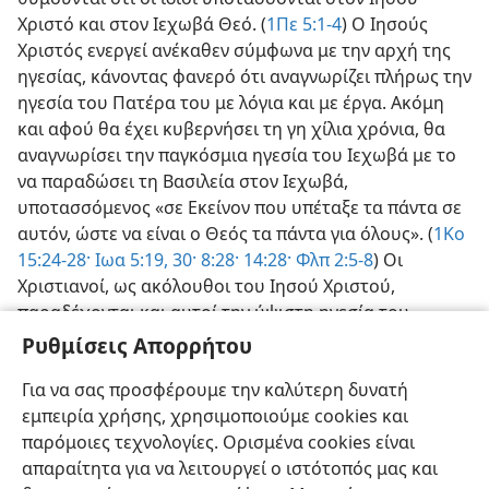
Χριστό και στον Ιεχωβά Θεό. (
1Πε 5:1-4
) Ο Ιησούς
Χριστός ενεργεί ανέκαθεν σύμφωνα με την αρχή της
ηγεσίας, κάνοντας φανερό ότι αναγνωρίζει πλήρως την
ηγεσία του Πατέρα του με λόγια και με έργα. Ακόμη
και αφού θα έχει κυβερνήσει τη γη χίλια χρόνια, θα
αναγνωρίσει την παγκόσμια ηγεσία του Ιεχωβά με το
να παραδώσει τη Βασιλεία στον Ιεχωβά,
υποτασσόμενος «σε Εκείνον που υπέταξε τα πάντα σε
αυτόν, ώστε να είναι ο Θεός τα πάντα για όλους». (
1Κο
15:24-28·
Ιωα 5:19,
30·
8:28·
14:28·
Φλπ 2:5-8
) Οι
Χριστιανοί, ως ακόλουθοι του Ιησού Χριστού,
παραδέχονται και αυτοί την ύψιστη ηγεσία του
Ιεχωβά, απευθύνοντας τις προσευχές τους σε αυτόν
Ρυθμίσεις Απορρήτου
και αναγνωρίζοντάς τον ως Πατέρα και Θεό
Για να σας προσφέρουμε την καλύτερη δυνατή
Παντοδύναμο.—
Ματ 6:9·
Απ 1:8·
11:16, 17
· βλέπε
εμπειρία χρήσης, χρησιμοποιούμε cookies και
ΟΙΚΟΓΕΝΕΙΑ
·
ΣΥΖΥΓΟΣ, Ο
.
παρόμοιες τεχνολογίες. Ορισμένα cookies είναι
απαραίτητα για να λειτουργεί ο ιστότοπός μας και