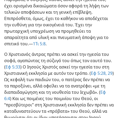
έχει ορισμένα δικαιώματα όσον αφορά τη λήψη των
τελικών αποφάσεων και τη γενική επίβλεψη.
Επιπρόσθετα, όμως, έχει το καθήκον να αποδέχεται
την ευθύνη για την οικογένειά του. Έχει την
πρωταρχική υποχρέωση να προμηθεύει τα
απαραίτητα από υλική και πνευματική άποψη για το
σπιτικό του.—
1Τι 5:8
.
Ο Χριστιανός άντρας πρέπει να ασκεί την ηγεσία του
σοφά, αγαπώντας τη σύζυγό του όπως τον εαυτό του.
(
Εφ 5:33
) Ο Ιησούς Χριστός ασκεί την ηγεσία του στη
Χριστιανική εκκλησία με αυτόν τον τρόπο. (
Εφ 5:28, 29
)
Ως κεφαλή των παιδιών του, ο πατέρας δεν πρέπει να
τα παροξύνει, αλλά οφείλει να τα ανατρέφει «με τη
διαπαιδαγώγηση και τη νουθεσία του Ιεχωβά». (
Εφ
6:4
) Και ως ποιμένες του ποιμνίου του Θεού, οι
“πρεσβύτεροι” στη Χριστιανική εκκλησία δεν πρέπει να
καταδυναστεύουν τα «πρόβατα» του Θεού, αλλά να
θυμούνται ότι οι ίδιοι υποτάσσονται στον Ιησού