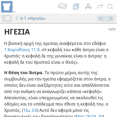
it-1 «Ηγεσία»
ΗΓΕΣΙΑ
Η βασική αρχή της ηγεσίας αναφέρεται στο εδάφιο
1 Κορινθίους 11:3
: «Η κεφαλή του κάθε άντρα είναι ο
Χριστός· η κεφαλή δε της γυναίκας είναι ο άντρας· η
κεφαλή δε του Χριστού είναι ο Θεός».
υ Σπιτιού;
Η Θέση του Άντρα.
Το πρώτο μέρος αυτής της
συμβουλής για την ηγεσία εφαρμόζεται στον άντρα, ο
οποίος δεν είναι ανεξάρτητος ούτε και απαλλάσσεται
Γάμο;
από την ανάγκη να αναγνωρίζει κάποια «κεφαλή».
Απεναντίας, είναι υποχρεωμένος να ακολουθεί τις
οδηγίες και το υπόδειγμα που έθεσε η κεφαλή του, ο
64
Χριστός. (
1Ιω 2:6
) Αυτό δεν αφορά μόνο τις
θρησκευτικές του δραστηριότητες (
Ματ 28:19, 20
)