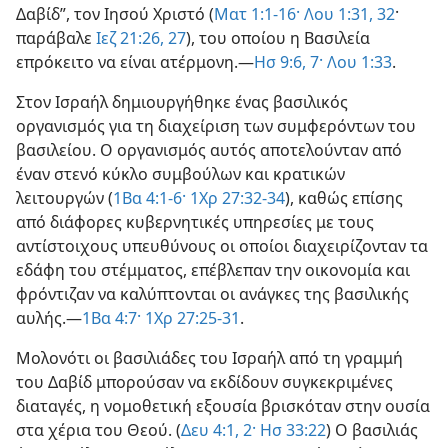
Δαβίδ”, τον Ιησού Χριστό (
Ματ 1:1-16·
Λου 1:31, 32
·
παράβαλε
Ιεζ 21:26, 27
), του οποίου η Βασιλεία
επρόκειτο να είναι ατέρμονη.—
Ησ 9:6, 7·
Λου 1:33
.
Στον Ισραήλ δημιουργήθηκε ένας βασιλικός
οργανισμός για τη διαχείριση των συμφερόντων του
βασιλείου. Ο οργανισμός αυτός αποτελούνταν από
έναν στενό κύκλο συμβούλων και κρατικών
λειτουργών (
1Βα 4:1-6·
1Χρ 27:32-34
), καθώς επίσης
από διάφορες κυβερνητικές υπηρεσίες με τους
αντίστοιχους υπευθύνους οι οποίοι διαχειρίζονταν τα
εδάφη του στέμματος, επέβλεπαν την οικονομία και
φρόντιζαν να καλύπτονται οι ανάγκες της βασιλικής
αυλής.—
1Βα 4:7·
1Χρ 27:25-31
.
Μολονότι οι βασιλιάδες του Ισραήλ από τη γραμμή
του Δαβίδ μπορούσαν να εκδίδουν συγκεκριμένες
διαταγές, η νομοθετική εξουσία βρισκόταν στην ουσία
στα χέρια του Θεού. (
Δευ 4:1, 2·
Ησ 33:22
) Ο βασιλιάς