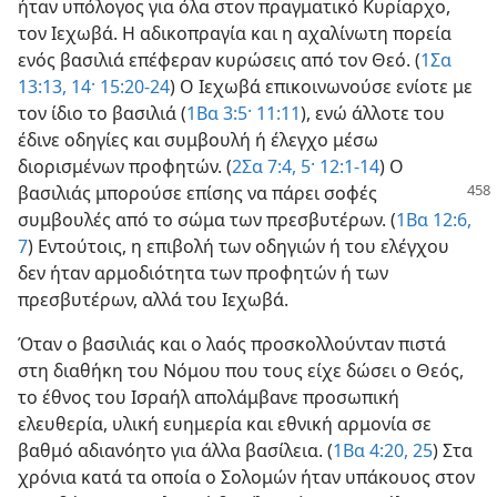
ήταν υπόλογος για όλα στον πραγματικό Κυρίαρχο,
τον Ιεχωβά. Η αδικοπραγία και η αχαλίνωτη πορεία
ενός βασιλιά επέφεραν κυρώσεις από τον Θεό. (
1Σα
13:13, 14·
15:20-24
) Ο Ιεχωβά επικοινωνούσε ενίοτε με
τον ίδιο το βασιλιά (
1Βα 3:5·
11:11
), ενώ άλλοτε του
έδινε οδηγίες και συμβουλή ή έλεγχο μέσω
διορισμένων προφητών. (
2Σα 7:4, 5·
12:1-14
) Ο
βασιλιάς μπορούσε επίσης να πάρει
σοφές
συμβουλές από το σώμα των πρεσβυτέρων. (
1Βα 12:6,
7
) Εντούτοις, η επιβολή των οδηγιών ή του ελέγχου
δεν ήταν αρμοδιότητα των προφητών ή των
πρεσβυτέρων, αλλά του Ιεχωβά.
Όταν ο βασιλιάς και ο λαός προσκολλούνταν πιστά
στη διαθήκη του Νόμου που τους είχε δώσει ο Θεός,
το έθνος του Ισραήλ απολάμβανε προσωπική
ελευθερία, υλική ευημερία και εθνική αρμονία σε
βαθμό αδιανόητο για άλλα βασίλεια. (
1Βα 4:20,
25
) Στα
χρόνια κατά τα οποία ο Σολομών ήταν υπάκουος στον