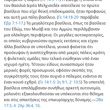
τον Βασιλιά-Ιερέα Μελχισεδέκ αποτέλεσε το πρώτο
βασίλειο που είχε θεϊκή επιδοκιμασία, ήταν προφανώς
και αυτή μια πόλη-βασίλειο. (
Γε 14:18-20
· παράβαλε
Εβρ 7:1-17
.) Τα μεγαλύτερα βασίλεια, όπως τα βασίλεια
του Εδώμ, του Μωάβ και του Αμμών, περιλάμβαναν
μια ολόκληρη περιφέρεια. Οι μεγάλες αυτοκρατορίες,
οι οποίες κυβερνούσαν αχανείς εκτάσεις και είχαν
άλλα βασίλεια σε υποτέλεια, γενικά φαίνεται ότι
προέκυψαν ή αναπτύχθηκαν από μικρές πόλεις-κράτη
ή φυλετικές ομάδες που τελικά ενώθηκαν υπό έναν
ισχυρό ηγέτη. Τέτοιου είδους συνασπισμοί ήταν
μερικές φορές προσωρινοί, εφόσον σκοπός της
συγκρότησής τους ήταν συχνά ο πόλεμος ενάντια σε
έναν κοινό εχθρό. (
Γε 14:1-5·
Ιη 9:1, 2·
10:5
) Τα υποτελή
βασίλεια απολάμβαναν συνήθως αρκετή αυτονομία,
μολονότι εξακολουθούσαν να υπόκεινται στο θέλημα
και στις απαιτήσεις της επικυρίαρχης δύναμης.—
2Βα
17:3, 4·
2Χρ 36:4,
10
.