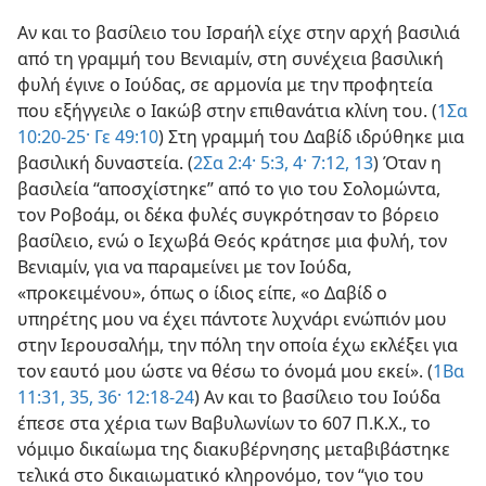
Αν και το βασίλειο του Ισραήλ είχε στην αρχή βασιλιά
από τη γραμμή του Βενιαμίν, στη συνέχεια βασιλική
φυλή έγινε ο Ιούδας, σε αρμονία με την προφητεία
που εξήγγειλε ο Ιακώβ στην επιθανάτια κλίνη του. (
1Σα
10:20-25·
Γε 49:10
) Στη γραμμή του Δαβίδ ιδρύθηκε μια
βασιλική δυναστεία. (
2Σα 2:4·
5:3, 4·
7:12, 13
) Όταν η
βασιλεία “αποσχίστηκε” από το γιο του Σολομώντα,
τον Ροβοάμ, οι δέκα φυλές συγκρότησαν το βόρειο
βασίλειο, ενώ ο Ιεχωβά Θεός κράτησε μια φυλή, τον
Βενιαμίν, για να παραμείνει με τον Ιούδα,
«προκειμένου», όπως ο ίδιος είπε, «ο Δαβίδ ο
υπηρέτης μου να έχει πάντοτε λυχνάρι ενώπιόν μου
στην Ιερουσαλήμ, την πόλη την οποία έχω εκλέξει για
τον εαυτό μου ώστε να θέσω το όνομά μου εκεί». (
1Βα
11:31,
35, 36·
12:18-24
) Αν και το βασίλειο του Ιούδα
έπεσε στα χέρια των Βαβυλωνίων το 607 Π.Κ.Χ., το
νόμιμο δικαίωμα της διακυβέρνησης μεταβιβάστηκε
τελικά στο δικαιωματικό κληρονόμο, τον “γιο του