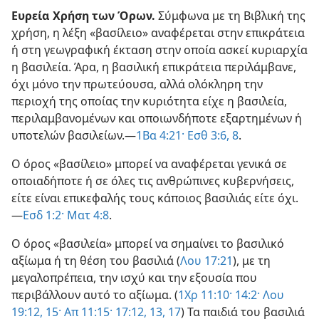
Ευρεία Χρήση των Όρων.
Σύμφωνα με τη Βιβλική της
χρήση, η λέξη «βασίλειο» αναφέρεται στην επικράτεια
ή στη γεωγραφική έκταση στην οποία ασκεί κυριαρχία
η βασιλεία. Άρα, η βασιλική επικράτεια περιλάμβανε,
όχι μόνο την πρωτεύουσα, αλλά ολόκληρη την
περιοχή της οποίας την κυριότητα είχε η βασιλεία,
περιλαμβανομένων και οποιωνδήποτε εξαρτημένων ή
υποτελών βασιλείων.—
1Βα 4:21·
Εσθ 3:6,
8
.
Ο όρος «βασίλειο» μπορεί να αναφέρεται γενικά σε
οποιαδήποτε ή σε όλες τις ανθρώπινες κυβερνήσεις,
είτε είναι επικεφαλής τους κάποιος βασιλιάς είτε όχι.
—
Εσδ 1:2·
Ματ 4:8
.
Ο όρος «βασιλεία» μπορεί να σημαίνει το βασιλικό
αξίωμα ή τη θέση του βασιλιά (
Λου 17:21
), με τη
μεγαλοπρέπεια, την ισχύ και την εξουσία που
περιβάλλουν αυτό το αξίωμα. (
1Χρ 11:10·
14:2·
Λου
19:12,
15·
Απ 11:15·
17:12, 13,
17
) Τα παιδιά του βασιλιά