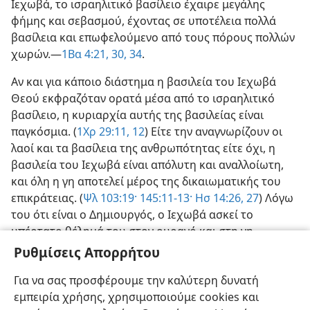
Ιεχωβά, το ισραηλιτικό βασίλειο έχαιρε μεγάλης
φήμης και σεβασμού, έχοντας σε υποτέλεια πολλά
βασίλεια και επωφελούμενο από τους πόρους πολλών
χωρών.—
1Βα 4:21,
30,
34
.
Αν και για κάποιο διάστημα η βασιλεία του Ιεχωβά
Θεού εκφραζόταν ορατά μέσα από το ισραηλιτικό
βασίλειο, η κυριαρχία αυτής της βασιλείας είναι
παγκόσμια. (
1Χρ 29:11, 12
) Είτε την αναγνωρίζουν οι
λαοί και τα βασίλεια της ανθρωπότητας είτε όχι, η
βασιλεία του Ιεχωβά είναι απόλυτη και αναλλοίωτη,
και όλη η γη αποτελεί μέρος της δικαιωματικής του
επικράτειας. (
Ψλ 103:19·
145:11-13·
Ησ 14:26, 27
) Λόγω
του ότι είναι ο Δημιουργός, ο Ιεχωβά ασκεί το
υπέρτατο θέλημά του στον ουρανό και στη γη
σύμφωνα με τους δικούς του σκοπούς, χωρίς να είναι
Ρυθμίσεις Απορρήτου
υπόλογος σε κανέναν (
Ιερ 18:3-10·
Δα 4:25,
34, 35
),
Για να σας προσφέρουμε την καλύτερη δυνατή
ενεργώντας όμως πάντα σε αρμονία με τους δικούς
εμπειρία χρήσης, χρησιμοποιούμε cookies και
του δίκαιους κανόνες.—
Μαλ 3:6·
Εβρ 6:17, 18·
Ιακ 1:17
.