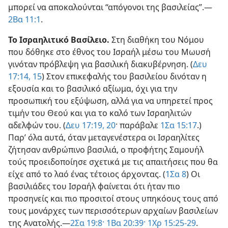
μπορεί να αποκαλούνται “απόγονοι της βασιλείας”.—
2Βα 11:1
.
Το Ισραηλιτικό Βασίλειο.
Στη διαθήκη του Νόμου
που δόθηκε στο έθνος του Ισραήλ μέσω του Μωυσή
γινόταν πρόβλεψη για βασιλική διακυβέρνηση. (
Δευ
17:14, 15
) Στον επικεφαλής του βασιλείου δινόταν η
εξουσία και το βασιλικό αξίωμα, όχι για την
προσωπική του εξύψωση, αλλά για να υπηρετεί προς
τιμήν του Θεού και για το καλό των Ισραηλιτών
αδελφών του. (
Δευ 17:19, 20
· παράβαλε
1Σα 15:17
.)
Παρ’ όλα αυτά, όταν μεταγενέστερα οι Ισραηλίτες
ζήτησαν ανθρώπινο βασιλιά, ο προφήτης Σαμουήλ
τούς προειδοποίησε σχετικά με τις απαιτήσεις που θα
είχε από το λαό ένας τέτοιος άρχοντας. (
1Σα 8
) Οι
βασιλιάδες του Ισραήλ φαίνεται ότι ήταν πιο
προσηνείς και πιο προσιτοί στους υπηκόους τους από
τους μονάρχες των περισσότερων αρχαίων βασιλείων
της Ανατολής.—
2Σα 19:8·
1Βα 20:39·
1Χρ 15:25-29
.