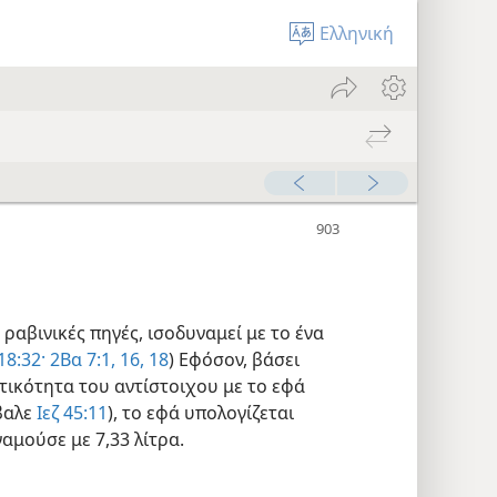
Ελληνική
αβινικές πηγές, ισοδυναμεί με το ένα
18:32·
2Βα 7:1,
16,
18
) Εφόσον, βάσει
τικότητα του αντίστοιχου με το εφά
βαλε
Ιεζ 45:11
), το εφά υπολογίζεται
ναμούσε με 7,33 λίτρα.