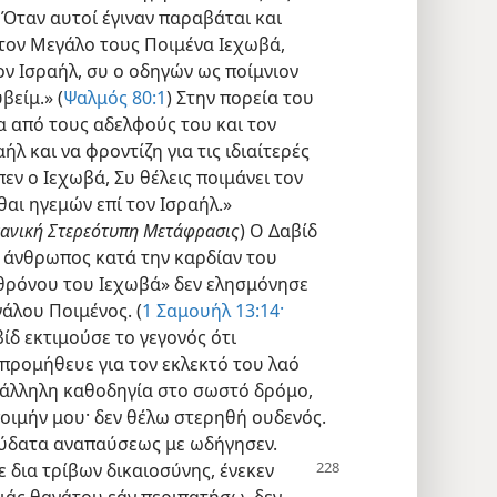
 Όταν αυτοί έγιναν παραβάται και
τον Μεγάλο τους Ποιμένα Ιεχωβά,
ον Ισραήλ, συ ο οδηγών ως ποίμνιον
βείμ.» (
Ψαλμός 80:1
) Στην πορεία του
α από τους αδελφούς του και τον
ήλ και να φροντίζη για τις ιδιαίτερές
πεν ο Ιεχωβά, Συ θέλεις ποιμάνει τον
σθαι ηγεμών επί τον Ισραήλ.»
κανική Στερεότυπη Μετάφρασις
) Ο Δαβίδ
ς άνθρωπος κατά την καρδίαν του
υ θρόνου του Ιεχωβά» δεν ελησμόνησε
άλου Ποιμένος. (
1 Σαμουήλ 13:14·
βίδ εκτιμούσε το γεγονός ότι
επρομήθευε για τον εκλεκτό του λαό
τάλληλη καθοδηγία στο σωστό δρόμο,
 ποιμήν μου· δεν θέλω στερηθή ουδενός.
ς ύδατα αναπαύσεως με ωδήγησεν.
δια τρίβων δικαιοσύνης, ένεκεν
κιάς θανάτου εάν περιπατήσω, δεν