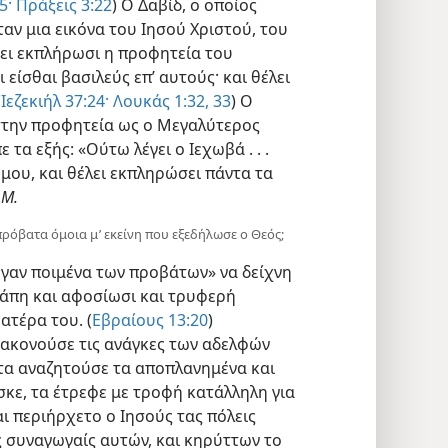
5·
Πράξεις 3:22
) Ο Δαβίδ, ο οποίος
ταν μια εικόνα του Ιησού Χριστού, του
ει εκπλήρωσι η προφητεία του
ι είσθαι βασιλεύς επ’ αυτούς· και θέλει
(
Ιεζεκιήλ 37:24·
Λουκάς 1:32, 33
) Ο
στην προφητεία ως ο Μεγαλύτερος
 τα εξής: «Ούτω λέγει ο Ιεχωβά . . .
 μου, και θέλει εκπληρώσει πάντα τα
.Μ.
 πρόβατα όμοια μ’ εκείνη που εξεδήλωσε ο Θεός;
μέγαν ποιμένα των προβάτων» να δείχνη
γάπη και αφοσίωσι και τρυφερή
τέρα του. (
Εβραίους 13:20
)
ιακονούσε τις ανάγκες των αδελφών
τα αναζητούσε τα αποπλανημένα και
σκε, τα έτρεφε με τροφή κατάλληλη για
Και περιήρχετο ο Ιησούς τας πόλεις
ς συναγωγαίς αυτών, και κηρύττων το