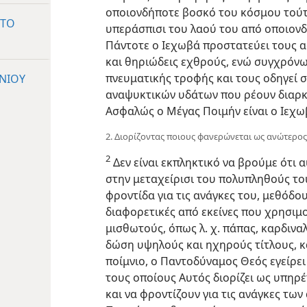
οποιονδήποτε βοσκό του κόσμου τούτο
 ΤΟ
υπεράσπισι του λαού του από οποιον
Πάντοτε ο Ιεχωβά προστατεύει τους 
και θηριώδεις εχθρούς, ενώ συγχρόν
πνευματικής τροφής και τους οδηγεί 
ΝΙΟΥ
αναψυκτικών υδάτων που ρέουν διαρκώ
Ασφαλώς ο Μέγας Ποιμήν είναι ο Ιεχω
2. Διορίζοντας ποιους φανερώνεται ως ανώτερος
2
Δεν είναι εκπληκτικό να βρούμε ότι 
στην μεταχείρισι του πολυπληθούς του
φροντίδα για τις ανάγκες του, μεθόδου
διαφορετικές από εκείνες που χρησιμο
μισθωτούς, όπως λ. χ. πάπας, καρδιναλ
δώση υψηλούς και ηχηρούς τίτλους, κ
ποίμνιο, ο Παντοδύναμος Θεός εγείρει 
τους οποίους Αυτός διορίζει ως υπηρ
και να φροντίζουν για τις ανάγκες τω