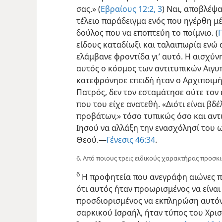
σας.» (
Εβραίους 12:2, 3
) Ναι, αποβλέψα
τέλειο παράδειγμα ενός που ηγέρθη μέ
δούλος που να εποπτεύη το ποίμνιο. (
Π
είδους καταδίωξι και ταλαιπωρία ενώ
ελάμβανε φροντίδα γι’ αυτό. Η αισχύν
αυτός ο κόσμος των αντιτυπικών Αιγυπ
κατεφρόνησε επειδή ήταν ο Αρχιποιμήν
Πατρός, δεν τον εσταμάτησε ούτε τον
που του είχε ανατεθή. «Διότι είναι βδ
προβάτων,» τόσο τυπικώς όσο και αντ
Ιησού να αλλάξη την ενασχόλησί του 
Θεού.—
Γένεσις 46:34
.
6. Από ποιους τρεις ειδικούς χαρακτήρας προσκ
6
Η προφητεία που ανεγράφη αιώνες π
ότι αυτός ήταν προωρισμένος να είναι
προσδιορισμένος να εκπληρώση αυτόν
σαρκικού Ισραήλ, ήταν τύπος του Χρισ