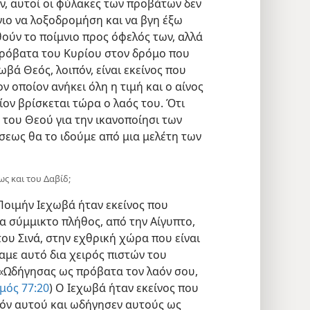
ν, αυτοί οι φύλακες των προβάτων δεν
νιο να λοξοδρομήση και να βγη έξω
ούν το ποίμνιο προς όφελός των, αλλά
πρόβατα του Κυρίου στον δρόμο που
βά Θεός, λοιπόν, είναι εκείνος που
 οποίον ανήκει όλη η τιμή και ο αίνος
ίον βρίσκεται τώρα ο λαός του. Ότι
 του Θεού για την ικανοποίησι των
εως θα το ιδούμε από μια μελέτη των
ς και του Δαβίδ;
οιμήν Ιεχωβά ήταν εκείνος που
να σύμμικτο πλήθος, από την Αίγυπτο,
ου Σινά, στην εχθρική χώρα που είναι
αμε αυτό δια χειρός πιστών του
«Ωδήγησας ως πρόβατα τον λαόν σου,
μός 77:20
) Ο Ιεχωβά ήταν εκείνος που
αόν αυτού και ωδήγησεν αυτούς ως