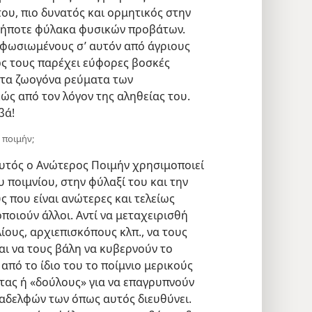
υ, πιο δυνατός και ορμητικός στην
δήποτε φύλακα φυσικών προβάτων.
αφωσιωμένους σ’ αυτόν από άγριους
ως τους παρέχει εύφορες βοσκές
στα ζωογόνα ρεύματα των
ς από τον λόγον της αληθείας του.
βά!
 ποιμήν;
αυτός ο Ανώτερος Ποιμήν χρησιμοποιεί
 ποιμνίου, στην φύλαξί του και την
ς που είναι ανώτερες και τελείως
ποιούν άλλοι. Αντί να μεταχειρισθή
ίους, αρχιεπισκόπους κλπ., να τους
αι να τους βάλη να κυβερνούν το
από το ίδιο του το ποίμνιο μερικούς
έτας ή «δούλους» για να επαγρυπνούν
ν αδελφών των όπως αυτός διευθύνει.