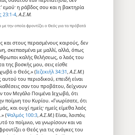
τ’ εμού· η ράβδος σου και η βακτηρία
 23:1-4
,
Α.Σ.Μ.
ο με την οποία φροντίζει ο Θεός για τα πρόβατά
ς και στους περασμένους καιρούς, δεν
νη, σκεπασμένα με μαλλί, αλλά, όπως
άνθρωποι καλής θελήσεως, ο λαός του
τα της βοσκής μου, σεις είσθε
εχωβά ο Θεός.» (
Ιεζεκιήλ 34:31
,
Α.Σ.Μ.
)
αυτού του περιοδικού, επειδή είναι
 διαθέσεις σαν του προβάτου, δείχνουν
ν τον Μεγάλο Ποιμένα Ιεχωβά, ότι
ν ποίμνη του Κυρίου. «Γνωρίσατε, ότι
άς, και ουχί ημείς· ημείς είμεθα λαός
» (
Ψαλμός 100:3
,
Α.Σ.Μ.
) Είναι, λοιπόν,
υτό το ποίμνιο, να γνωρίσουν και να
ροντίζει ο Θεός για τις ανάγκες του