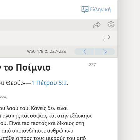
Ελληνική
w50 1/8 σ. 227-229
 το Ποίμνιο
του Θεού.»—
1 Πέτρου 5:2
.
του;
υ λαού του. Κανείς δεν είναι
 αγάπης και σοφίας και στην εξάσκησι
υ. Είναι πιο πιστός και δίκαιος στη
υ από οποιονδήποτε ανθρώπινο
υμπάθεια προς τους μικρούς του από