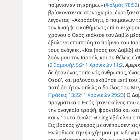
ποίμνιον εν τη ερήμω.» (
Ψαλμός 78:52
)
βρίσκονταν σε στενοχωρία, έκραξαν σ
λέγοντας: «Ακροάσθητι, ο ποιμαίνων τ
τον Ιωσήφ· ο καθήμενος επί των χερου
χρόνου ο Θεός εκάλεσε τον Δαβίδ μέσ
έβαλε να εποπτεύη το ποίμνιο του Ισρα
τους ανάγκες. «Και [προς τον Δαβίδ] εί
λαόν μου τον Ισραήλ, και συ θέλεις εί
(
2 Σαμουήλ 5:2·
1 Χρονικών 11:2
,
Αμερι
δε ήταν ένας ταπεινός άνθρωπος, ‘ένα
Θεού’, και μολονότι εκάθησε «επί το
ποτέ ότι ήταν απλώς ο δούλος του Μεγ
Πράξεις 13:22·
1 Χρονικών 29:23
) Ο Δα
πραγματικά ο Θεός ήταν εκείνος που 
την αναγκαία τροφή, φροντίδα και κα
και γι’ αυτό έψαλε: «Ο Ιεχωβά είναι ο
Εις βοσκάς χλοεράς με ανέπαυσεν· ει
Ηνώρθωσε την ψυχήν μου· με ωδήγησε 
του ονόματος αυτού. Και εν κοιλάδι σ