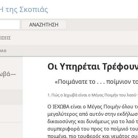
 της Σκοπιάς
ΙΣΕΙΣ
νιο
Οι Υπηρέται Τρέφουν
εχωβά—
«Ποιμάνατε το . . . ποίμνιον 
1. Πώς ο Ιεχωβά είναι ο Μέγας Ποιμήν του λαού 
Ο ΙΕΧΩΒΑ είναι ο Μέγας Ποιμήν όλου το
μεγαλύτερος από αυτόν στην εκδήλωσι
δικαιοσύνης και δυνάμεως για το λαό το
συμπεριφορά του προς το ποίμνιό το
ποιμένα, πιο τρυφερός και γεμάτος σ