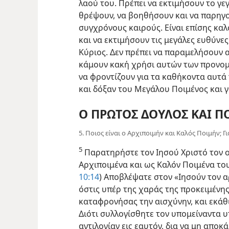
λαού του. Πρέπει να εκτιμήσουν το γε
θρέψουν, να βοηθήσουν και να παρηγο
συγχρόνους καιρούς. Είναι επίσης καλ
και να εκτιμήσουν τις μεγάλες ευθύνε
Κύριος. Δεν πρέπει να παραμελήσουν α
κάμουν κακή χρήσι αυτών των προνομί
να φροντίζουν για τα καθήκοντα αυτά
και δόξαν του Μεγάλου Ποιμένος και γ
Ο ΠΡΩΤΟΣ ΔΟΥΛΟΣ ΚΑΙ 
5. Ποιος είναι ο Αρχιποιμήν και Καλός Ποιμήν; Γι
5
Παρατηρήστε τον Ιησού Χριστό τον ο
Αρχιποιμένα και ως Καλόν Ποιμένα του
10:14
) Αποβλέψατε στον «Ιησούν τον α
όστις υπέρ της χαράς της προκειμένης
καταφρονήσας την αισχύνην, και εκάθι
Διότι συλλογίσθητε τον υπομείναντα 
αντιλογίαν εις εαυτόν, δια να μη απο