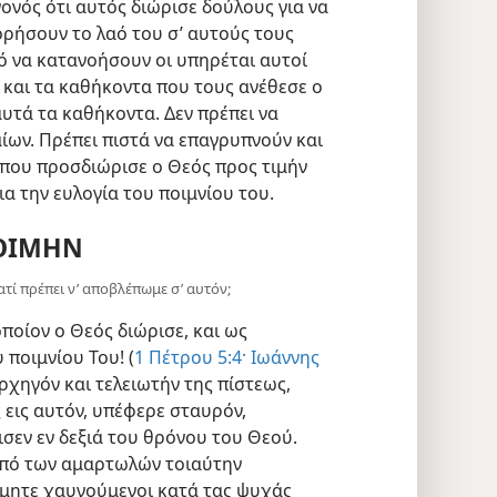
γονός ότι αυτός διώρισε δούλους για να
ρήσουν το λαό του σ’ αυτούς τους
ό να κατανοήσουν οι υπηρέται αυτοί
ς και τα καθήκοντα που τους ανέθεσε ο
υτά τα καθήκοντα. Δεν πρέπει να
ων. Πρέπει πιστά να επαγρυπνούν και
 που προσδιώρισε ο Θεός προς τιμήν
ια την ευλογία του ποιμνίου του.
ΠΟΙΜΗΝ
ατί πρέπει ν’ αποβλέπωμε σ’ αυτόν;
ποίον ο Θεός διώρισε, και ως
 ποιμνίου Του! (
1 Πέτρου 5:4·
Ιωάννης
ρχηγόν και τελειωτήν της πίστεως,
 εις αυτόν, υπέφερε σταυρόν,
σεν εν δεξιά του θρόνου του Θεού.
υπό των αμαρτωλών τοιαύτην
κάμητε χαυνούμενοι κατά τας ψυχάς