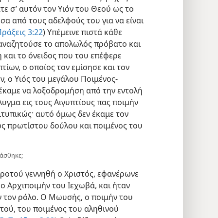
τε σ’ αυτόν τον Υιόν του Θεού ως το
σα από τους αδελφούς του για να είναι
ράξεις 3:22
) Υπέμεινε πιστά κάθε
 αναζητούσε το απολωλός πρόβατο και
η και το όνειδος που του επέφερε
τίων, ο οποίος τον εμίσησε και τον
, ο Υιός του μεγάλου Ποιμένος-
 έκαμε να λοξοδρομήση από την εντολή
έλυγμα εις τους Αιγυπτίους πας ποιμήν
ιτυπικώς· αυτό όμως δεν έκαμε τον
ως πρωτίστου δούλου και ποιμένος του
ιάσθηκε;
ροτού γεννηθή ο Χριστός, εφανέρωνε
 ο Αρχιποιμήν του Ιεχωβά, και ήταν
 τον ρόλο. Ο Μωυσής, ο ποιμήν του
τού, του ποιμένος του αληθινού