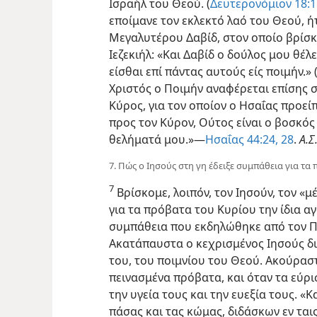
Ισραήλ του Θεού. (
Δευτερονόμιον 18:1
εποίμανε τον εκλεκτό λαό του Θεού, ή
Μεγαλυτέρου Δαβίδ, στον οποίο βρίσκ
Ιεζεκιήλ: «Και Δαβίδ ο δούλος μου θέλε
είσθαι επί πάντας αυτούς είς ποιμήν.» 
Χριστός ο Ποιμήν αναφέρεται επίσης 
Κύρος, για τον οποίον ο Ησαΐας προείπε
προς τον Κύρον, Ούτος είναι ο βοσκός
θελήματά μου.»—
Ησαΐας 44:24,
28
.
Α.Σ
7. Πώς ο Ιησούς στη γη έδειξε συμπάθεια για τα
7
Βρίσκομε, λοιπόν, τον Ιησούν, τον «
για τα πρόβατα του Κυρίου την ίδια α
συμπάθεια που εκδηλώθηκε από τον Πα
Ακατάπαυστα ο κεχρισμένος Ιησούς δ
του, του ποιμνίου του Θεού. Ακούρασ
πεινασμένα πρόβατα, και όταν τα εύρι
την υγεία τους και την ευεξία τους. «
πάσας και τας κώμας, διδάσκων εν ται