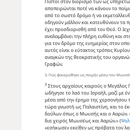
Πιστοί στον διορισμό των ως υπηρετώ
αποπειρώνται ποτέ να κάνουν το ποίμ
από το σωστό δρόμο ή να εκμεταλλευθ
οδηγούν μάλλον και κατευθύνουν τα 
έχει προσδιορισθή από τον Θεό. Ο Ιεχω
αναλαμβάνει την πλήρη ευθύνη και στον
για τον δρόμο της ευημερίας στον οπο
αυτός είναι ο εύτακτος τρόπος Κυρίου
αναγκών της θεοκρατικής του οργανώσ
Γραφών.
3. Πώς φανερώθηκε ως ποιμήν μέσω του Μωυσέω
3
Στους αρχαίους καιρούς ο Μεγάλος Π
ωδήγησε το λαό του Ισραήλ, μαζί με έ
μέσα από την έρημο της χερσονήσου τ
τώρα γνωστή ως Παλαιστίνη, και το έκ
δούλων όπως ο Μωυσής και ο Ααρών. 
δια χειρός Μωυσέως και Ααρών.» (
Ψαλ
«εσήκωσεν εκείθεν ως πρόβατα τον λ