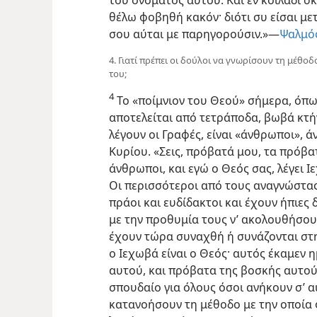
θέλω φοβηθή κακόν· διότι συ είσαι με
σου αύται με παρηγορούσιν.»—
Ψαλμός
4. Γιατί πρέπει οι δούλοι να γνωρίσουν τη μέθοδ
του;
4
Το «ποίμνιον του Θεού» σήμερα, όπω
αποτελείται από τετράποδα, βωβά κτή
λέγουν οι Γραφές, είναι «άνθρωποι», 
Κυρίου. «Σεις, πρόβατά μου, τα πρόβα
άνθρωποι, και εγώ ο Θεός σας, λέγει Ι
Οι περισσότεροι από τους αναγνώστας 
πράοι και ευδίδακτοι και έχουν ήπιες
με την προθυμία τους ν’ ακολουθήσου
έχουν τώρα συναχθή ή συνάζονται στη
ο Ιεχωβά είναι ο Θεός· αυτός έκαμεν ημ
αυτού, και πρόβατα της βοσκής αυτού.
σπουδαίο για όλους όσοι ανήκουν σ’ α
κατανοήσουν τη μέθοδο με την οποία φ